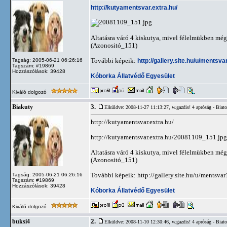
http://kutyamentsvar.extra.hu/
Altatásra váró 4 kiskutya, mivel félelmükben mé
(Azonositó_151)
További képeik:
http://gallery.site.hu/u/mentsv
Tagság: 2005-06-21 06:26:16
Tagszám: #19869
Hozzászólások: 39428
Kóborka Állatvédő Egyesület
Kiváló dolgozó
3.
Biakuty
Elküldve: 2008-11-27 11:13:27,
w.gazdis! 4 apróság - Bia
http://kutyamentsvar.extra.hu/
http://kutyamentsvar.extra.hu/20081109_151.jpg
Altatásra váró 4 kiskutya, mivel félelmükben mé
(Azonositó_151)
További képeik: http://gallery.site.hu/u/mentsv
Tagság: 2005-06-21 06:26:16
Tagszám: #19869
Hozzászólások: 39428
Kóborka Állatvédő Egyesület
Kiváló dolgozó
2.
buksi4
Elküldve: 2008-11-10 12:30:46,
w.gazdis! 4 apróság - Bia