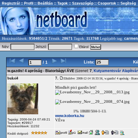
Regisztrál
:: Profil
:: Beállítás
:: Tagok
:: Szavazógép
:: Csoportok
:: Segítség
Hozzászólások:
9504051/2
Témák:
20671
Tagok:
113768
Legújabb tag:
carmen
Név:
Jelszó:
Eltárol
Lista:
Ké
/ 1
w.gazdis! 4 apróság - Biatorbágyi ÁVE
(üzenet:
7
,
Kutyamentsvár Alapítvá
7.
buksi4
Elküldve: 2008-12-14 16:33:56,
w.gazdis! 4 apróság - Bia
Mindkét pici gazdis lett!
1% 18680504-1-13.
www.koborka.hu
Tagság: 2006-04-24 07:49:21
V.Éva
Tagszám: #29917
Hozzászólások: 11232
Kiváló dolgozó