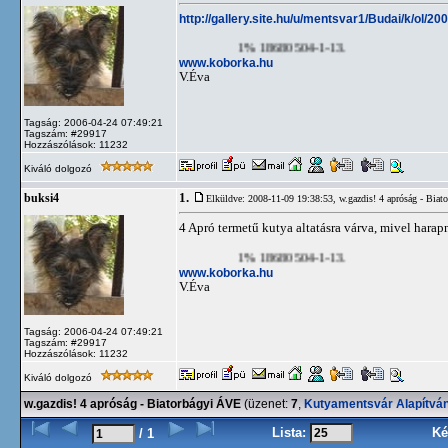
http://gallery.site.hu/u/mentsvar1/Budai/k/ol/2
1% 18680504-1-13.
www.koborka.hu
V.Éva
Tagság: 2006-04-24 07:49:21
Tagszám: #29917
Hozzászólások: 11232
Kiváló dolgozó
1.
buksi4
Elküldve: 2008-11-09 19:38:53,
w.gazdis! 4 apróság - Bia
4 Apró termetű kutya altatásra várva, mivel hara
1% 18680504-1-13.
www.koborka.hu
V.Éva
Tagság: 2006-04-24 07:49:21
Tagszám: #29917
Hozzászólások: 11232
Kiváló dolgozó
w.gazdis! 4 apróság - Biatorbágyi ÁVE
(üzenet:
7
,
Kutyamentsvár Alapítvá
Lista:
Ké
/ 1