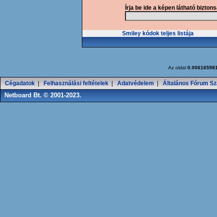
Írja be ide a képen látható bizton
Smiley kódok teljes listája
Az oldal
0.00616598
Cégadatok
|
Felhasználási feltételek
|
Adatvédelem
|
Általános Fórum Sz
Netboard Bt. © 2001-2023.