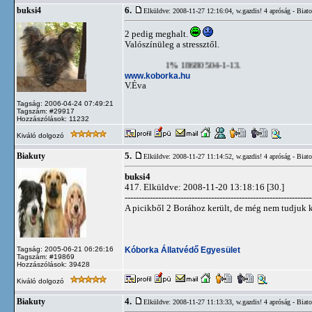
6.
buksi4
Elküldve: 2008-11-27 12:16:04,
w.gazdis! 4 apróság - Bia
2 pedig meghalt.
Valószínüleg a stressztől.
1% 18680504-1-13.
www.koborka.hu
V.Éva
Tagság: 2006-04-24 07:49:21
Tagszám: #29917
Hozzászólások: 11232
Kiváló dolgozó
5.
Biakuty
Elküldve: 2008-11-27 11:14:52,
w.gazdis! 4 apróság - Bia
buksi4
417. Elküldve: 2008-11-20 13:18:16 [30.]
-------------------------------------------------------------------
A picikből 2 Borához került, de még nem tudjuk k
Kóborka Állatvédő Egyesület
Tagság: 2005-06-21 06:26:16
Tagszám: #19869
Hozzászólások: 39428
Kiváló dolgozó
4.
Biakuty
Elküldve: 2008-11-27 11:13:33,
w.gazdis! 4 apróság - Bia