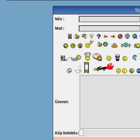
Új
Név :
Mail :
Üzenet:
Kép feltöltés: