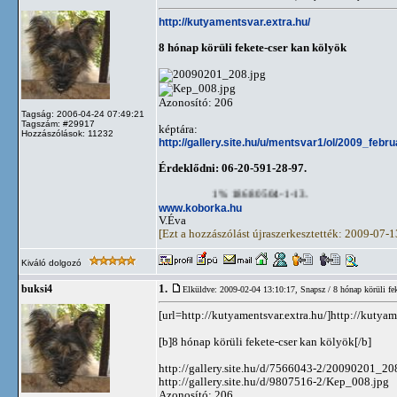
http://kutyamentsvar.extra.hu/
8 hónap körüli fekete-cser kan kölyök
Azonosító: 206
Tagság: 2006-04-24 07:49:21
Tagszám: #29917
képtára:
Hozzászólások: 11232
http://gallery.site.hu/u/mentsvar1/ol/2009_fe
Érdeklődni: 06-20-591-28-97.
1% 18680504-1-13.
www.koborka.hu
V.Éva
[Ezt a hozzászólást újraszerkesztették: 2009-07-
Kiváló dolgozó
1.
buksi4
Elküldve: 2009-02-04 13:10:17,
Snapsz / 8 hónap körüli fe
[url=http://kutyamentsvar.extra.hu/]http://kutyame
[b]8 hónap körüli fekete-cser kan kölyök[/b]
http://gallery.site.hu/d/7566043-2/20090201_20
http://gallery.site.hu/d/9807516-2/Kep_008.jpg
Azonosító: 206