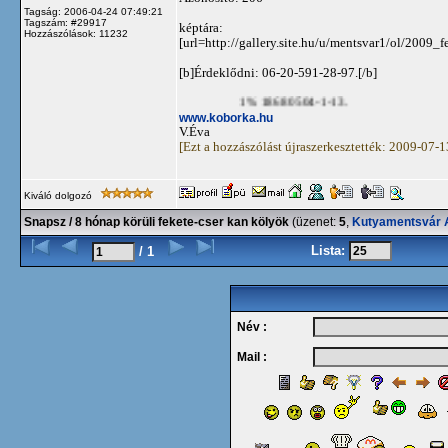
Tagság: 2006-04-24 07:49:21
Tagszám: #29917
képtára:
Hozzászólások: 11232
[url=http://gallery.site.hu/u/mentsvar1/ol/2009
[b]Érdeklődni: 06-20-591-28-97.[/b]
1% 18680504-1-13.
www.koborka.hu
V.Éva
[Ezt a hozzászólást újraszerkesztették: 2009-07-
Kiváló dolgozó
Snapsz / 8 hónap körüli fekete-cser kan kölyök
(üzenet:
5
,
Kutyamentsvár A
Lista:
/ 1
Név :
Mail :