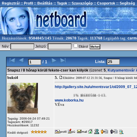
Regisztrál
:: Profil
:: Beállítás
:: Tagok
:: Szavazógép
:: Csoportok
:: Segítség
Hozzászólások:
9504045/145
Témák:
20670
Tagok:
113768
Legújabb tag:
carm
Név:
Jelszó:
Eltárol
Lista:
/ 1
Snapsz / 8 hónap körüli fekete-cser kan kölyök
(üzenet:
5
,
Kutyamentsvár A
5.
buksi4
Elküldve: 2009-07-12 21:31:56,
Snapsz / 8 hónap körüli fe
http://gallery.site.hu/u/mentsvar1/ol/2009_07_1
1% 18680504-1-13.
www.koborka.hu
V.Éva
Tagság: 2006-04-24 07:49:21
Tagszám: #29917
Hozzászólások: 11232
Kiváló dolgozó