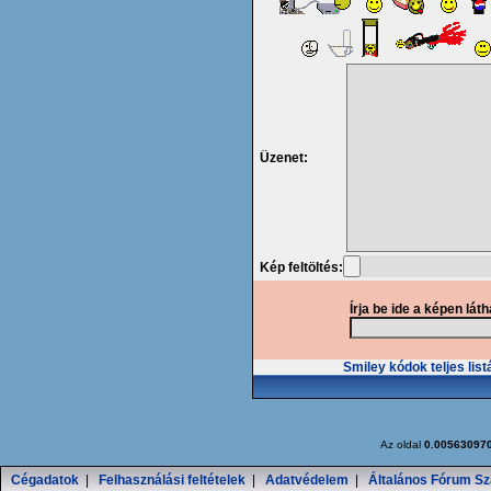
Üzenet:
Kép feltöltés:
Írja be ide a képen lát
Smiley kódok teljes list
Az oldal
0.00563097
Cégadatok
|
Felhasználási feltételek
|
Adatvédelem
|
Általános Fórum Sz