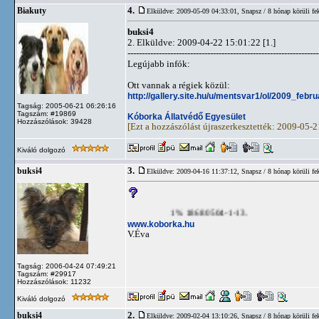
4.
Biakuty
Elküldve: 2009-05-09 04:33:01,
Snapsz / 8 hónap körüli fe
buksi4
2. Elküldve: 2009-04-22 15:01:22 [1.]
-------------------------------------------------------------------
Legújabb infók:
Ott vannak a régiek közül:
http://gallery.site.hu/u/mentsvar1/ol/2009_fe
Tagság: 2005-06-21 06:26:16
Tagszám: #19869
Kóborka Állatvédő Egyesület
Hozzászólások: 39428
[Ezt a hozzászólást újraszerkesztették: 2009-05-
Kiváló dolgozó
3.
buksi4
Elküldve: 2009-04-16 11:37:12,
Snapsz / 8 hónap körüli fe
1% 18680504-1-13.
www.koborka.hu
V.Éva
Tagság: 2006-04-24 07:49:21
Tagszám: #29917
Hozzászólások: 11232
Kiváló dolgozó
2.
buksi4
Elküldve: 2009-02-04 13:10:26,
Snapsz / 8 hónap körüli fe