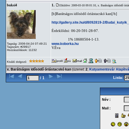
1.
buksi4
Elküldve: 2009-03-18 09:01:10,
x. Barátságos idősödő óriá
[b]Barátságos idősödő óriástacskó kan[/b]
http://gallery.site.hu/d/8092819-2/Budai_kutyik
Érdeklődni: 06-20-591-28-97.
1% 18680504-1-13.
www.koborka.hu
Tagság: 2006-04-24 07:49:21
Tagszám: #29917
V.Éva
Hozzászólások: 11232
Kiváló dolgozó
x. Barátságos idősödő óriástacskó kan
(üzenet:
2
,
Kutyamentsvár Alapítv
Lista:
/ 1
Név :
Mail :