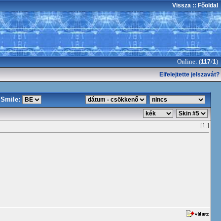
Vissza
:: Főoldal
Online: (
/
)
117
1
Elfelejtette jelszavát?
Smile:
[1.]