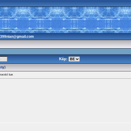
3399nian@gmail.com
Kép:
ány
)
stacskó kan