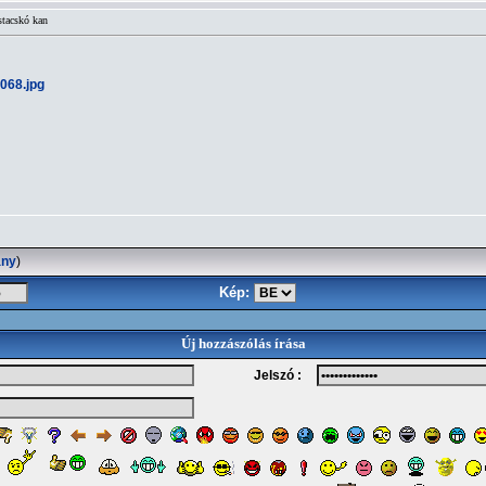
stacskó kan
_068.jpg
ány
)
Kép:
Új hozzászólás írása
Jelszó :