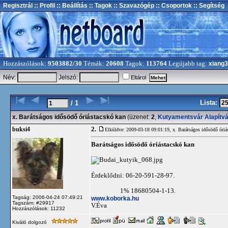
Regisztrál
:: Profil
:: Beállítás
:: Tagok
:: Szavazógép
:: Csoportok
:: Segítség
Hozzászólások:
9503882/30
Témák:
20608
Tagok:
113764
Legújabb tag:
xiang
Név:
Jelszó:
Eltárol
Lista:
/ 1
x. Barátságos idősödő óriástacskó kan
(üzenet:
2
,
Kutyamentsvár Alapítv
2.
buksi4
Elküldve: 2009-03-18 09:01:19,
x. Barátságos idősödő óriá
Barátságos idősödő óriástacskó kan
Érdeklődni: 06-20-591-28-97.
1% 18680504-1-13.
Tagság: 2006-04-24 07:49:21
www.koborka.hu
Tagszám: #29917
V.Éva
Hozzászólások: 11232
Kiváló dolgozó