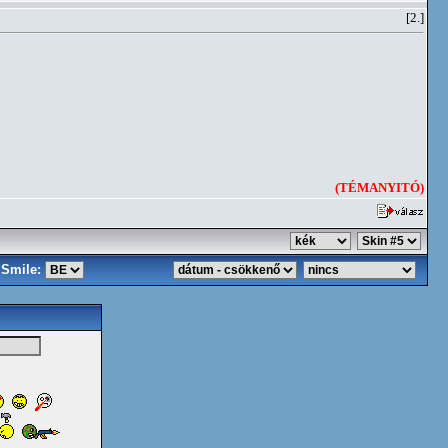
[2.]
(TÉMANYITÓ)
Smile: