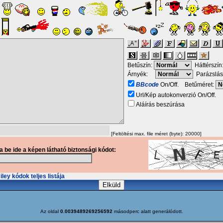
Betűszín:
Háttérszín
Árnyék:
Parázslás
BBcode
On/Off. Betűméret:
Url/Kép autokonverzió On/Off.
Aláírás beszúrása
[Feltöltési max. file méret (byte): 20000]
ja be ide a képen látható biztonsági kódot:
ley kódok teljes listája
Az oldal
0.0039489269256592
másodperc alatt generálódott.