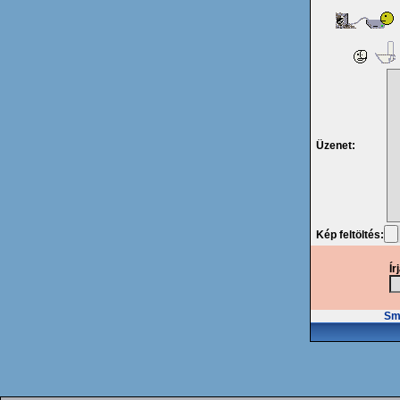
Üzenet:
Kép feltöltés:
Ír
Smi