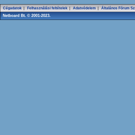
Cégadatok
|
Felhasználási feltételek
|
Adatvédelem
|
Általános Fórum Sz
Netboard Bt. © 2001-2023.