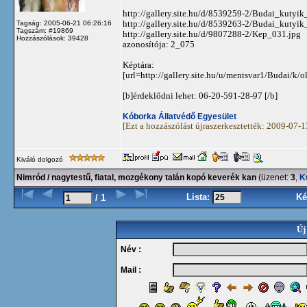
http://gallery.site.hu/d/8539259-2/Budai_kutyi
http://gallery.site.hu/d/8539263-2/Budai_kutyi
Tagság: 2005-06-21 06:26:16
Tagszám: #19869
http://gallery.site.hu/d/9807288-2/Kep_031.jpg
Hozzászólások: 39428
azonosítója: 2_075
Képtára:
[url=http://gallery.site.hu/u/mentsvar1/Budai/k/
[b]érdeklődni lehet: 06-20-591-28-97 [/b]
Kóborka Állatvédő Egyesület
[Ezt a hozzászólást újraszerkesztették: 2009-07-
Kiváló dolgozó
Nimród / nagytestű, fiatal, mozgékony talán kopó keverék kan
(üzenet:
3
,
K
Lista:
Ké
/ 1
Új
Név :
Mail :