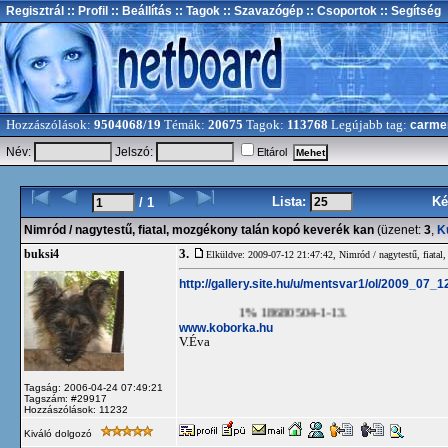
Regisztrál
:: Profil
:: Beállítás
:: Tagok
:: Szavazógép
:: Csoportok
:: Segítség
Hozzászólások:
9504068/19
Témák:
20675
Tagok:
113768
Legújabb tag:
carme
Név:
Jelszó:
Eltárol
Lista:
Ké
/ 1
Nimród / nagytestű, fiatal, mozgékony talán kopó keverék kan
(üzenet:
3
,
K
3.
buksi4
Elküldve: 2009-07-12 21:47:42,
Nimród / nagytestű, fiatal
http://gallery.site.hu/u/mentsvar1/ol/2009_07_1
1% 18680504-1-13.
www.koborka.hu
V.Éva
Tagság: 2006-04-24 07:49:21
Tagszám: #29917
Hozzászólások: 11232
Kiváló dolgozó