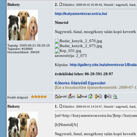
2.
Biakuty
Elküldve: 2009-04-16 16:49:44,
Nimród / nagytestű, fiatal
http://kutyamentsvar.extra.hu/
Nimród
Nagytestű, fiatal, mozgékony talán kopó keverék
Tagság: 2005-06-21 06:26:16
Tagszám: #19869
Hozzászólások: 39428
azonosítója: 2_075
Képtára:
http://gallery.site.hu/u/mentsvar1/Buda
érdeklődni lehet: 06-20-591-28-97
Kóborka Állatvédő Egyesület
[Ezt a hozzászólást újraszerkesztették: 2009-07-
Kiváló dolgozó
1.
Biakuty
Elküldve: 2009-04-16 14:54:47,
Nimród / nagytestű, fiatal
[url=http://kutyamentsvar.extra.hu/]http://kutyame
[b]Nimród[/b]
Nagytestű, fiatal, mozgékony talán kopó keverék