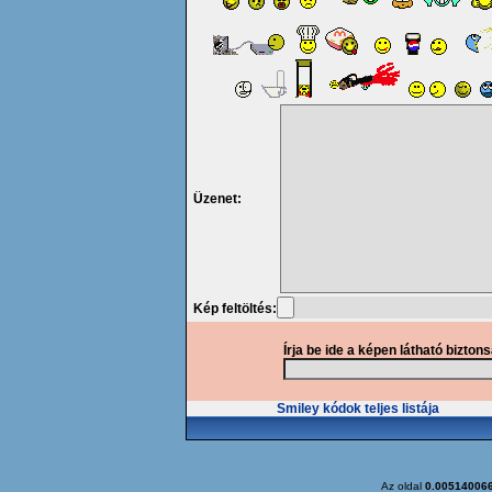
Üzenet:
Kép feltöltés:
Írja be ide a képen látható bizton
Smiley kódok teljes listája
Az oldal
0.00514006