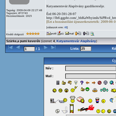
Kutyamentsvár Alapítvány gazdikeresője.
Tagság: 2009-04-09 22:27:48
Tagszám: #72743
Érd:06-20-591-28-97
Hozzászólások: 1915
http://lh6.ggpht.com/_bhKaWbyimIs/SiPRvd_
[Ezt a hozzászólást újraszerkesztették: 2009-06-
[válaszok erre:
]
#2
Kiváló dolgozó
Szürke,a pumi keverék
(üzenet:
4
,
Kutyamentsvár Alapítvány
)
Lista:
Ké
/ 1
Új
Név :
Mail :