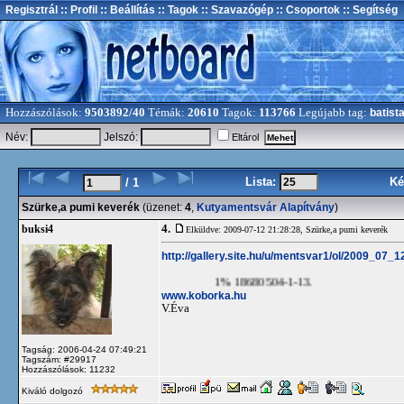
Regisztrál
:: Profil
:: Beállítás
:: Tagok
:: Szavazógép
:: Csoportok
:: Segítség
Hozzászólások:
9503892/40
Témák:
20610
Tagok:
113766
Legújabb tag:
batist
Név:
Jelszó:
Eltárol
Lista:
Ké
/ 1
Szürke,a pumi keverék
(üzenet:
4
,
Kutyamentsvár Alapítvány
)
4.
buksi4
Elküldve: 2009-07-12 21:28:28,
Szürke,a pumi keverék
http://gallery.site.hu/u/mentsvar1/ol/2009_07_12
1% 18680504-1-13.
www.koborka.hu
V.Éva
Tagság: 2006-04-24 07:49:21
Tagszám: #29917
Hozzászólások: 11232
Kiváló dolgozó