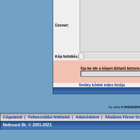
Üzenet:
Kép feltöltés:
Írja be ide a képen látható bizton
Smiley kódok teljes listája
Az oldal
0.00526285
Cégadatok
|
Felhasználási feltételek
|
Adatvédelem
|
Általános Fórum Sz
Netboard Bt. © 2001-2023.