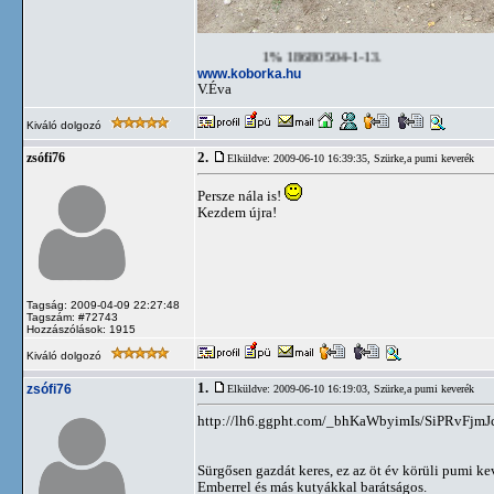
1% 18680504-1-13.
www.koborka.hu
V.Éva
Kiváló dolgozó
2.
zsófi76
Elküldve: 2009-06-10 16:39:35,
Szürke,a pumi keverék
Persze nála is!
Kezdem újra!
Tagság: 2009-04-09 22:27:48
Tagszám: #72743
Hozzászólások: 1915
Kiváló dolgozó
1.
zsófi76
Elküldve: 2009-06-10 16:19:03,
Szürke,a pumi keverék
http://lh6.ggpht.com/_bhKaWbyimIs/SiPRvF
Sürgősen gazdát keres, ez az öt év körüli pumi ke
Emberrel és más kutyákkal barátságos.