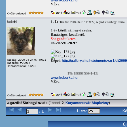
www.koborka.hu
V.Éva
Kiváló dolgozó
1.
buksi4
Elküldve: 2009-06-15 11:39:27,
w.gazdis! Sárhegyi szuka
1 év körüli sárhegyi szuka.
Barátságos, kezelhető.
Sos gazdit keres.
06-20-591-28-97.
Tagság: 2006-04-24 07:49:21
Képei:
http://gallery.site.hu/u/mentsvar1/ol/20
Tagszám: #29917
Hozzászólások: 11232
1% 18680504-1-13.
www.koborka.hu
V.Éva
Kiváló dolgozó
w.gazdis! Sárhegyi szuka
(üzenet:
2
,
Kutyamentsvár Alapítvány
)
Lista:
Ké
/ 1
Új