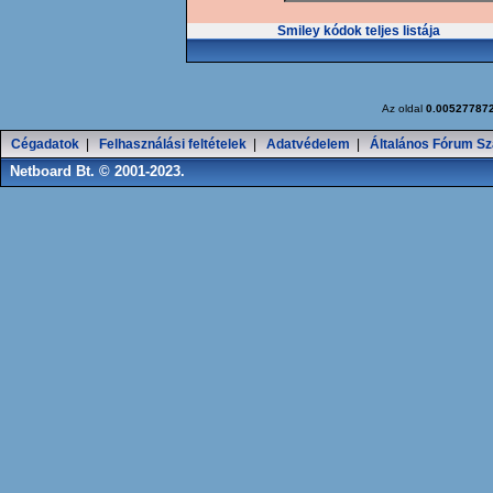
Smiley kódok teljes listája
Az oldal
0.00527787
Cégadatok
|
Felhasználási feltételek
|
Adatvédelem
|
Általános Fórum Sz
Netboard Bt. © 2001-2023.