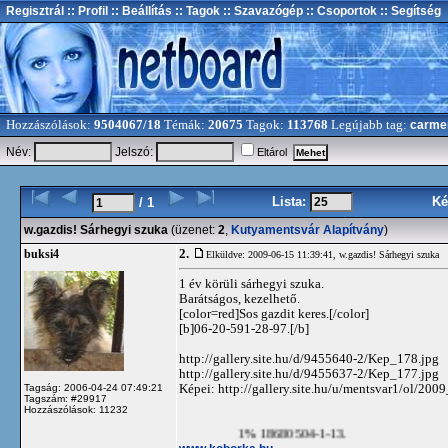
Regisztrál
:: Profil
:: Beállítás
:: Tagok
:: Szavazógép
:: Csoportok
:: Segítség
Hozzászólások:
9504067/18
Témák:
20675
Tagok:
113768
Legújabb tag:
carme
Név:
Jelszó:
Eltárol
Lista:
Ké
/ 1
w.gazdis! Sárhegyi szuka
(üzenet:
2
,
Kutyamentsvár Alapítvány
)
2.
buksi4
Elküldve: 2009-06-15 11:39:41,
w.gazdis! Sárhegyi szuka
1 év körüli sárhegyi szuka.
Barátságos, kezelhető.
[color=red]Sos gazdit keres.[/color]
[b]06-20-591-28-97.[/b]
http://gallery.site.hu/d/9455640-2/Kep_178.jpg
http://gallery.site.hu/d/9455637-2/Kep_177.jpg
Képei: http://gallery.site.hu/u/mentsvar1/ol/20
Tagság: 2006-04-24 07:49:21
Tagszám: #29917
Hozzászólások: 11232
1% 18680504-1-13.