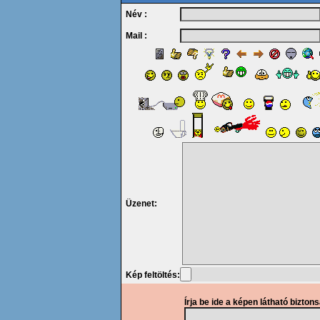
Név :
Mail :
Üzenet:
Kép feltöltés:
Írja be ide a képen látható bizton