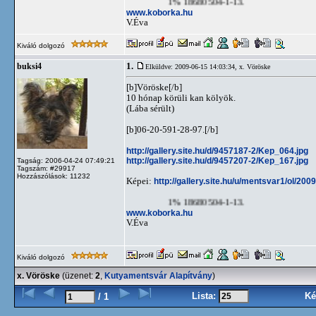
1% 18680504-1-13.
www.koborka.hu
V.Éva
Kiváló dolgozó
1.
buksi4
Elküldve: 2009-06-15 14:03:34,
x. Vöröske
[b]Vöröske[/b]
10 hónap körüli kan kölyök.
(Lába sérült)
[b]06-20-591-28-97.[/b]
http://gallery.site.hu/d/9457187-2/Kep_064.jpg
http://gallery.site.hu/d/9457207-2/Kep_167.jpg
Tagság: 2006-04-24 07:49:21
Tagszám: #29917
Hozzászólások: 11232
Képei:
http://gallery.site.hu/u/mentsvar1/ol/20
1% 18680504-1-13.
www.koborka.hu
V.Éva
Kiváló dolgozó
x. Vöröske
(üzenet:
2
,
Kutyamentsvár Alapítvány
)
Lista:
Ké
/ 1