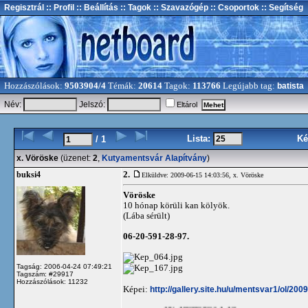
Regisztrál
:: Profil
:: Beállítás
:: Tagok
:: Szavazógép
:: Csoportok
:: Segítség
Hozzászólások:
9503904/4
Témák:
20614
Tagok:
113766
Legújabb tag:
batista
Név:
Jelszó:
Eltárol
Lista:
Ké
/ 1
x. Vöröske
(üzenet:
2
,
Kutyamentsvár Alapítvány
)
2.
buksi4
Elküldve: 2009-06-15 14:03:56,
x. Vöröske
Vöröske
10 hónap körüli kan kölyök.
(Lába sérült)
06-20-591-28-97.
Tagság: 2006-04-24 07:49:21
Tagszám: #29917
Hozzászólások: 11232
Képei:
http://gallery.site.hu/u/mentsvar1/ol/20