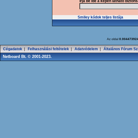
Írja be ide a képen látható bizton
Smiley kódok teljes listája
Az oldal
0.00447392
Cégadatok
|
Felhasználási feltételek
|
Adatvédelem
|
Általános Fórum Sz
Netboard Bt. © 2001-2023.