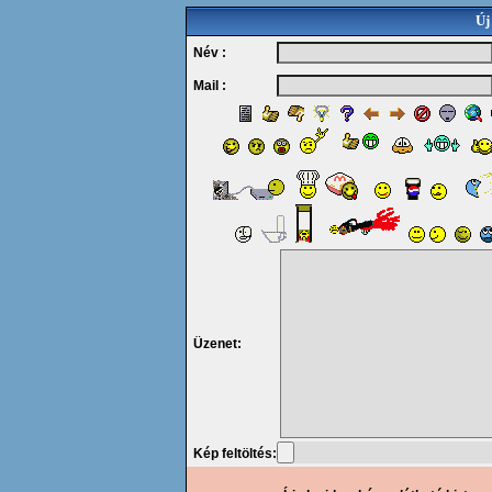
Új
Név :
Mail :
Üzenet:
Kép feltöltés: