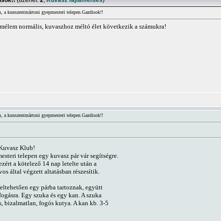
isok!!
(üzenet:
2
,
Kuvasz fajtamentés
)
, a kunszentmártoni gyepmesteri telepen.Gazdisok!!
emélem normális, kuvaszhoz méltó élet következik a számukra!
, a kunszentmártoni gyepmesteri telepen.Gazdisok!!
Kuvasz Klub!
teri telepen egy kuvasz pár vár segítségre.
zért a kötelező 14 nap letelte után a
s által végzett altatásban részesítik.
eltehetően egy párba tartoznak, együtt
fogásra. Egy szuka és egy kan. A szuka
es, bizalmatlan, fogós kutya. A kan kb. 3-5