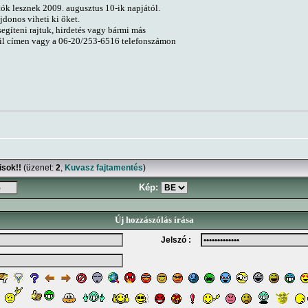
ók lesznek 2009. augusztus 10-ik napjától.
jdonos viheti ki őket.
egíteni rajtuk, hirdetés vagy bármi más
il címen vagy a 06-20/253-6516 telefonszámon
isok!!
(üzenet:
2
,
Kuvasz fajtamentés
)
Kép:
Új hozzászólás írása
Jelszó :