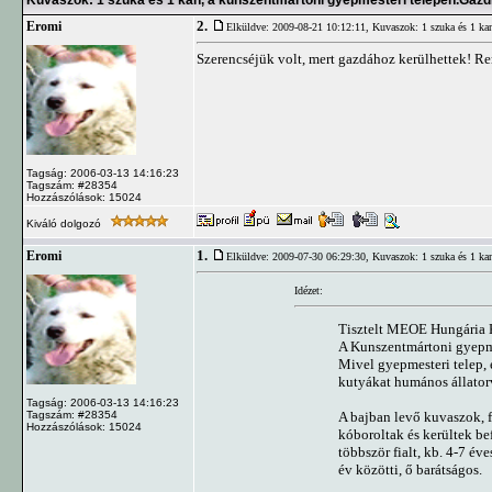
Kuvaszok: 1 szuka és 1 kan, a kunszentmártoni gyepmesteri telepen.Gazd
2.
Eromi
Elküldve: 2009-08-21 10:12:11,
Kuvaszok: 1 szuka és 1 kan
Szerencséjük volt, mert gazdához kerülhettek! R
Tagság: 2006-03-13 14:16:23
Tagszám: #28354
Hozzászólások: 15024
Kiváló dolgozó
1.
Eromi
Elküldve: 2009-07-30 06:29:30,
Kuvaszok: 1 szuka és 1 kan
Idézet:
Tisztelt MEOE Hungária 
A Kunszentmártoni gyepmes
Mivel gyepmesteri telep, e
kutyákat humános állatorvo
Tagság: 2006-03-13 14:16:23
A bajban levő kuvaszok, f
Tagszám: #28354
Hozzászólások: 15024
kóboroltak és kerültek be
többször fialt, kb. 4-7 év
év közötti, ő barátságos.