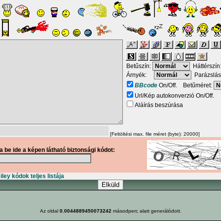
Betűszín:
Háttérszín
Árnyék:
Parázslás
BBcode
On/Off. Betűméret:
Url/Kép autokonverzió On/Off.
Aláírás beszúrása
[Feltöltési max. file méret (byte): 20000]
ja be ide a képen látható biztonsági kódot:
ley kódok teljes listája
Az oldal
0.0044889450073242
másodperc alatt generálódott.