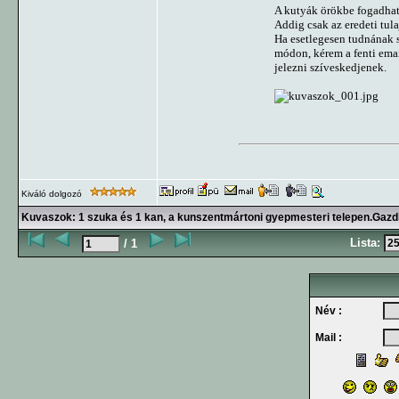
A kutyák örökbe fogadhat
Addig csak az eredeti tula
Ha esetlegesen tudnának s
módon, kérem a fenti ema
jelezni szíveskedjenek.
Kiváló dolgozó
Kuvaszok: 1 szuka és 1 kan, a kunszentmártoni gyepmesteri telepen.Gazd
Lista:
/ 1
Név :
Mail :