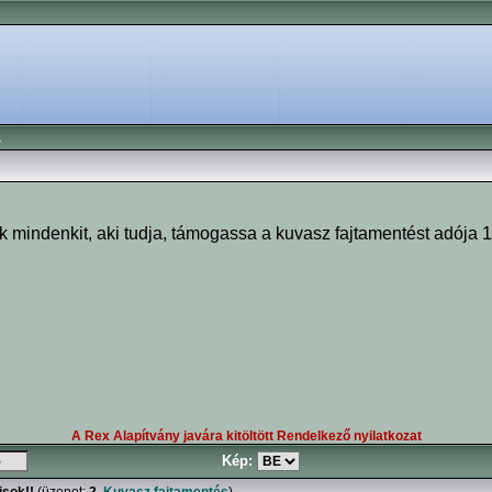
a
 mindenkit, aki tudja, támogassa a kuvasz fajtamentést adója 
A Rex Alapítvány javára kitöltött Rendelkező nyilatkozat
Kép: