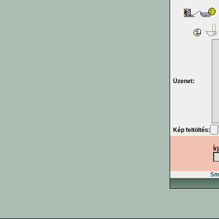
Üzenet:
Kép feltöltés:
Ír
Smi