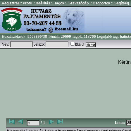
Regisztrál
:: Profil
:: Beállítás
:: Tagok
:: Szavazógép
:: Csoportok
:: Segítség
Hozzászólások:
9503890/38
Témák:
20609
Tagok:
113766
Legújabb tag:
batist
Név:
Jelszó:
Eltárol
Kérünk
Lista:
/ 1