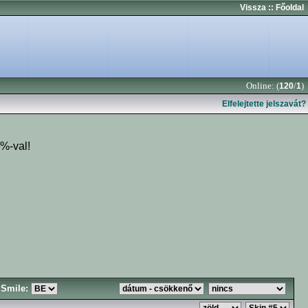
Vissza
:: Főoldal
Online: (
/
)
120
1
Elfelejtette jelszavát?
1%-val!
Smile: