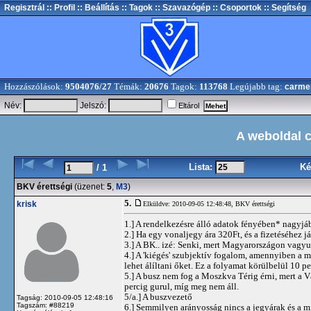
Regisztrál
:: Profil
:: Beállítás
:: Tagok
:: Szavazógép
:: Csoportok
:: Segítség
Hozzászólások:
9504076/27
Témák:
20676
Tagok:
113768
Legújabb tag:
carme
Név:
Jelszó:
Eltárol
A weboldal 
Lista:
Ké
/ 1
BKV érettségi
(üzenet:
5
,
M3
)
5.
krisk
Elküldve: 2010-09-05 12:48:48,
BKV érettségi
1.] A rendelkezésre álló adatok fényében* nagyjáb
2.] Ha egy vonaljegy ára 320Ft, és a fizetéséhe
3.] A BK.. izé: Senki, mert Magyarországon vagy
4.] A 'kiégés' szubjektív fogalom, amennyiben a
lehet álíltani őket. Ez a folyamat körülbelül 10 p
5.] A busz nem fog a Moszkva Térig érni, mert a 
percig gurul, míg meg nem áll.
5/a.] A buszvezető
Tagság: 2010-09-05 12:48:16
Tagszám: #88219
6.] Semmilyen arányosság nincs a jegyárak és a m