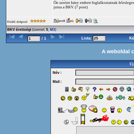
Ön szerint hány embert foglalkoztatnak feleslege
jutna a BKV. (7 pont)
Kiváló dolgozó
BKV érettségi
(üzenet:
5
,
M3
)
Lista:
Ké
/ 1
A weboldal 
Új
Név :
Mail :