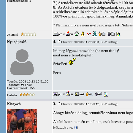
Hozzászólások: 1
7.] A rendelkezésre álló adatok fényében * 100 bu
8.] Az Akácfa utcában lévő dolgozóknak csupán a
a reldelkezésre álló adatokat * , és a végkielégít
100%-os prémiumot spórolnának meg. A munkakör 
* Nem számítva a nem nyilvánosságra tett Nokiás
Zöldfülű
4.
Nyugdijas03
Elküldve: 2009-08-11 23:49:33,
BKV érettségi
Írd meg légyszi maszekba (ha nem titok)!
mert nem értem-kiléptél?
Szia:Feri
Feco
Tagság: 2008-10-23 10:51:00
Tagszám: #64749
Hozzászólások: 155
Haladó
3.
Kingweb
Elküldve: 2009-08-11 13:20:17,
BKV érettségi
Ahogy kinéz a dolog, semmiféle számot nem fogok
A kérdéssort nem én csináltam, csak beesett a pos
[válaszok erre:
]
#4