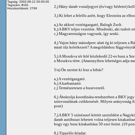
Tagság: 2002-08-12 00:00:00
Tagszám: #181
2,) Hány darab vonaljegyet (és/vagy bérletet) kel
Hozzászólások: 2769
3,) Ki lehet a felelős azért, hogy Eleonóra az elb
a,) Az akkori vezérigazgató, Balogh Zsolt.
b,) A BKV teljes vezetése. Mindenki, aki tudott err
c,) Magyarországon vagyunk, így senki.
4,) Vajon hány másodperc alatt ég ki teljesen a R
miatt tűz keletkezett? A megoldáshoz függvénytáb
5,) A Moszkva tér felé közlekedő 22-es busz a Sze
a Moszkva térre. (Amennyiben lehetséges adja meg
5/a) Ön szerint ki lesz a hibás?
a,) A vezérigazgató.
b,) A karbantartó.
c,) Természetesen a buszvezető.
6,) Ábrázolja koordináta-rendszerben a BKV jegy é
színvonalának csökkenését. Milyen arányosság fi
pont)
7,) A BKV 5 színésszel kötött szerződést a Nagyk
darab autóbuszt lehetett volna teljesen kitakarítani
hogy egy busz kitakarítása 50 ezer forint. (10 pon
8,) Tippelős feladat: