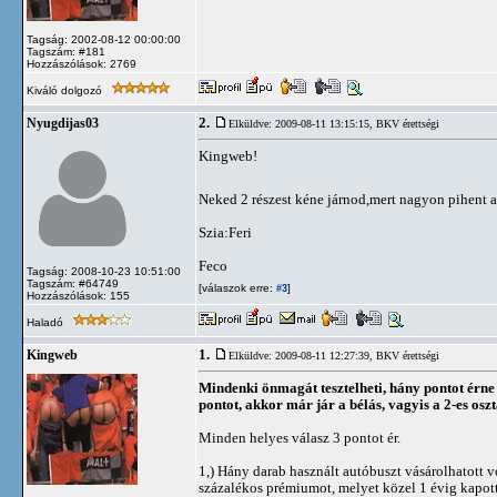
Tagság: 2002-08-12 00:00:00
Tagszám: #181
Hozzászólások: 2769
Kiváló dolgozó
2.
Nyugdijas03
Elküldve: 2009-08-11 13:15:15,
BKV érettségi
Kingweb!
Neked 2 részest kéne járnod,mert nagyon pihent 
Szia:Feri
Feco
Tagság: 2008-10-23 10:51:00
Tagszám: #64749
[válaszok erre:
]
#3
Hozzászólások: 155
Haladó
1.
Kingweb
Elküldve: 2009-08-11 12:27:39,
BKV érettségi
Mindenki önmagát tesztelheti, hány pontot érne
pontot, akkor már jár a bélás, vagyis a 2-es osz
Minden helyes válasz 3 pontot ér.
1,) Hány darab használt autóbuszt vásárolhatott vo
százalékos prémiumot, melyet közel 1 évig kapott,