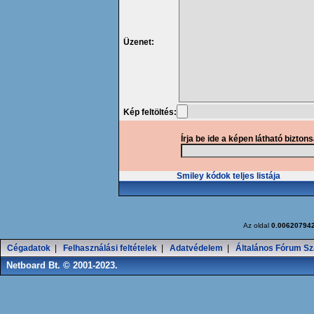
Üzenet:
Kép feltöltés:
Írja be ide a képen látható bizton
Smiley kódok teljes listája
Az oldal
0.00620794
Cégadatok
|
Felhasználási feltételek
|
Adatvédelem
|
Általános Fórum Sz
Netboard Bt. © 2001-2023.