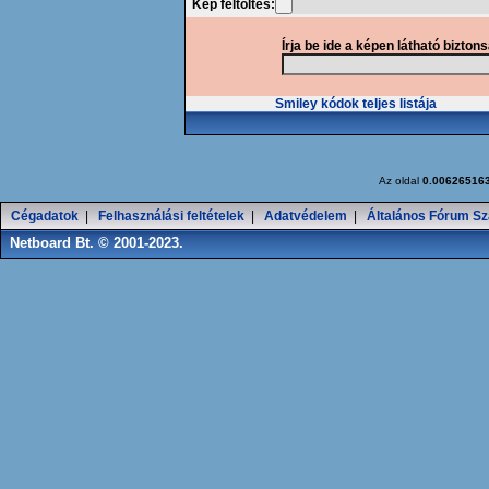
Kép feltöltés:
Írja be ide a képen látható bizton
Smiley kódok teljes listája
Az oldal
0.00626516
Cégadatok
|
Felhasználási feltételek
|
Adatvédelem
|
Általános Fórum Sz
Netboard Bt. © 2001-2023.