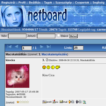
Regisztrál
:: Profil
:: Beállítás
:: Tagok
:: Szavazógép
:: Csoportok
:: Segítség
Hozzászólások:
9504066/17
Témák:
20674
Tagok:
113768
Legújabb tag:
carme
Név:
Jelszó:
Eltárol
Lista:
Ké
/ 1
Macskakiállítás
(üzenet:
3
,
Macskatenyésztés
)
3.
kisscica
Elküldve: 2008-06-30 22:53:20,
Macskakiállítás
Kiss Cica
Tagság: 2007-05-17 15:49:38
Tagszám: #45088
Hozzászólások: 32
Zöldfülű