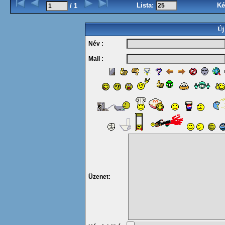
Lista:
Ké
/ 1
Új
Név :
Mail :
Üzenet: