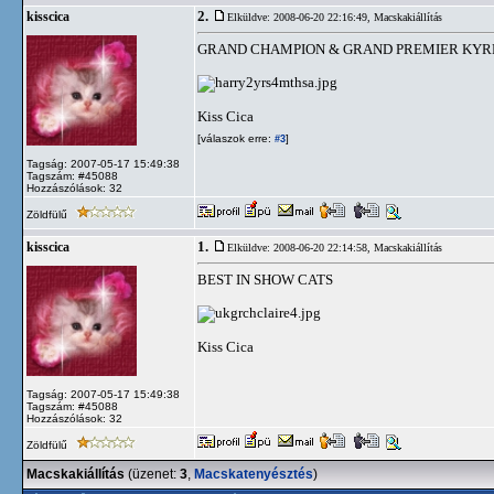
2.
kisscica
Elküldve: 2008-06-20 22:16:49,
Macskakiállítás
GRAND CHAMPION & GRAND PREMIER KYR
Kiss Cica
[válaszok erre:
]
#3
Tagság: 2007-05-17 15:49:38
Tagszám: #45088
Hozzászólások: 32
Zöldfülű
1.
kisscica
Elküldve: 2008-06-20 22:14:58,
Macskakiállítás
BEST IN SHOW CATS
Kiss Cica
Tagság: 2007-05-17 15:49:38
Tagszám: #45088
Hozzászólások: 32
Zöldfülű
Macskakiállítás
(üzenet:
3
,
Macskatenyésztés
)