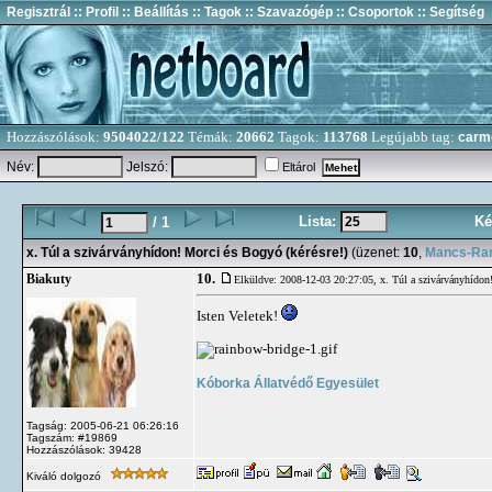
Regisztrál
:: Profil
:: Beállítás
:: Tagok
:: Szavazógép
:: Csoportok
:: Segítség
Hozzászólások:
9504022/122
Témák:
20662
Tagok:
113768
Legújabb tag:
carm
Név:
Jelszó:
Eltárol
Lista:
Ké
/ 1
x. Túl a szivárványhídon! Morci és Bogyó (kérésre!)
(üzenet:
10
,
Mancs-Ran
10.
Biakuty
Elküldve: 2008-12-03 20:27:05,
x. Túl a szivárványhídon
Isten Veletek!
Kóborka Állatvédő Egyesület
Tagság: 2005-06-21 06:26:16
Tagszám: #19869
Hozzászólások: 39428
Kiváló dolgozó