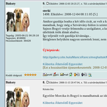
9.
Biakuty
Elküldve: 2008-12-03 20:25:27,
x. Túl a szivárványhídon! 
sterki
1498. Elküldve: 2008-12-04 08:11:05 [5.]
-------------------------------------------------------------------
Amikor gazdája leadta a két idős cicát, az volt 
maradnak, hogy még a Szivárvány-hídon is szinte
Sajnos Bogyó veséje felmondta a szolgálatot, a ke
ráleltünk örök álmát aludva.
Így teljesült volt gazdája kívánsága...
Tagság: 2005-06-21 06:26:16
Tagszám: #19869
Ideiglenes helyükön nagyon szerettek lenni, nem 
Hozzászólások: 39428
Új képtáruk:
http://gallery.site.hu/u/MancsRancs/meghaltak
Kóborka Állatvédő Egyesület
[Ezt a hozzászólást újraszerkesztették: 2008-12-
Kiváló dolgozó
8.
Biakuty
Elküldve: 2008-11-13 20:47:04,
x. Túl a szivárványhídon! 
Kriszta írta:
Egyelőre Morcika és Bogyó is maradhatnak az idei
Kóborka Állatvédő Egyesület