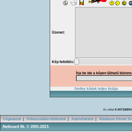
Üzenet:
Kép feltöltés:
Írja be ide a képen látható bizton
Smiley kódok teljes listája
Az oldal
0.00728893
Cégadatok
|
Felhasználási feltételek
|
Adatvédelem
|
Általános Fórum Sz
Netboard Bt. © 2001-2023.