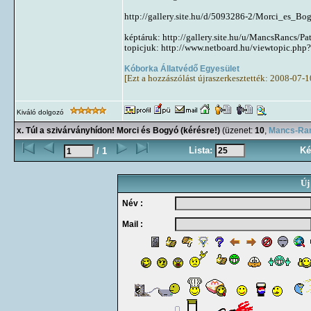
http://gallery.site.hu/d/5093286-2/Morci_es_Bo
képtáruk: http://gallery.site.hu/u/MancsRancs/P
topicjuk: http://www.netboard.hu/viewtopic.php
Kóborka Állatvédő Egyesület
[Ezt a hozzászólást újraszerkesztették: 2008-07-
Kiváló dolgozó
x. Túl a szivárványhídon! Morci és Bogyó (kérésre!)
(üzenet:
10
,
Mancs-Ran
Lista:
Ké
/ 1
Új
Név :
Mail :