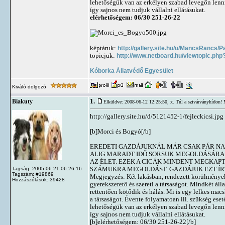
lehetőségük van az erkélyen szabad levegőn lenn
így sajnos nem tudjuk vállalni ellátásukat.
elérhetőségem: 06/30 251-26-22
képtáruk:
http://gallery.site.hu/u/MancsRancs/P
topicjuk:
http://www.netboard.hu/viewtopic.php
Kóborka Állatvédő Egyesület
Kiváló dolgozó
1.
Biakuty
Elküldve: 2008-06-12 12:25:50,
x. Túl a szivárványhídon! 
http://gallery.site.hu/d/5121452-1/fejleckicsi.jpg
[b]Morci és Bogyó[/b]
EREDETI GAZDÁJUKNÁL MÁR CSAK PÁR NA
ALIG MARADT IDŐ SORSUK MEGOLDÁSÁRA. 
AZ ÉLET. EZEK A CICÁK MINDENT MEGKA
SZÁMUKRA MEGOLDÁST. GAZDÁJUK EZT ÍR
Tagság: 2005-06-21 06:26:16
Tagszám: #19869
Megjegyzés: Két lakásban, rendezett körülmények 
Hozzászólások: 39428
gyerekszerető és szereti a társaságot. Mindkét áll
rettentően kötődik és hálás. Mi is egy lelkes mac
a társaságot. Évente folyamatoan ill. szükség eset
lehetőségük van az erkélyen szabad levegőn lenn
így sajnos nem tudjuk vállalni ellátásukat.
[b]elérhetőségem: 06/30 251-26-22[/b]