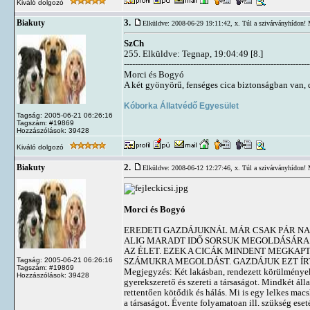
Kiváló dolgozó
3.
Biakuty
Elküldve: 2008-06-29 19:11:42,
x. Túl a szivárványhídon! 
SzCh
255. Elküldve: Tegnap, 19:04:49 [8.]
-------------------------------------------------------------------
Morci és Bogyó
A két gyönyörű, fenséges cica biztonságban van, d
Kóborka Állatvédő Egyesület
Tagság: 2005-06-21 06:26:16
Tagszám: #19869
Hozzászólások: 39428
Kiváló dolgozó
2.
Biakuty
Elküldve: 2008-06-12 12:27:46,
x. Túl a szivárványhídon! 
Morci és Bogyó
EREDETI GAZDÁJUKNÁL MÁR CSAK PÁR NA
ALIG MARADT IDŐ SORSUK MEGOLDÁSÁRA. 
AZ ÉLET. EZEK A CICÁK MINDENT MEGKA
Tagság: 2005-06-21 06:26:16
SZÁMUKRA MEGOLDÁST. GAZDÁJUK EZT ÍR
Tagszám: #19869
Megjegyzés: Két lakásban, rendezett körülmények 
Hozzászólások: 39428
gyerekszerető és szereti a társaságot. Mindkét áll
rettentően kötődik és hálás. Mi is egy lelkes mac
a társaságot. Évente folyamatoan ill. szükség eset