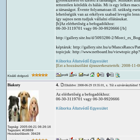
gyerekszerető és szereti a társaságot. Mindkét áll
rettentően kötődik és hálás. Mi is egy lelkes mac
a társaságot. Évente folyamatoan ill. szükség eset
lehetőségük van az erkélyen szabad levegőn lenn
így sajnos nem tudjuk vállalni ellátásukat.
[b]Az elérhetőség a befogadókhoz:
06-30-3119701 vagy 06-30-9920666 [/b]
http://gallery.site.hu/d/5093286-2/Morci_es_Bo
képtáruk: http://gallery.site.hu/u/MancsRancs/P
topicjuk: http://www.netboard.hu/viewtopic.php
Kóborka Állatvédő Egyesület
[Ezt a hozzászólást újraszerkesztették: 2008-11-
Kiváló dolgozó
4.
Biakuty
Elküldve: 2008-06-29 19:35:01,
x. Túl a szivárványhídon! 
Az elérhetőség a befogadókhoz:
06-30-3119701 vagy 06-30-9920666
Kóborka Állatvédő Egyesület
Tagság: 2005-06-21 06:26:16
Tagszám: #19869
Hozzászólások: 39428