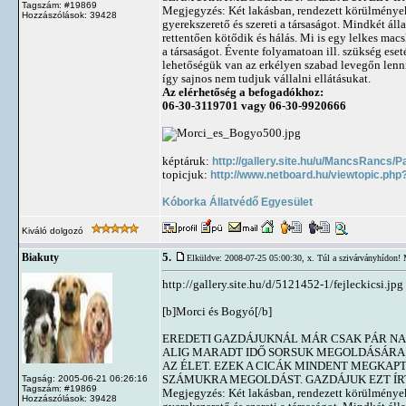
Tagszám: #19869
Megjegyzés: Két lakásban, rendezett körülmények 
Hozzászólások: 39428
gyerekszerető és szereti a társaságot. Mindkét áll
rettentően kötődik és hálás. Mi is egy lelkes mac
a társaságot. Évente folyamatoan ill. szükség eset
lehetőségük van az erkélyen szabad levegőn lenn
így sajnos nem tudjuk vállalni ellátásukat.
Az elérhetőség a befogadókhoz:
06-30-3119701 vagy 06-30-9920666
képtáruk:
http://gallery.site.hu/u/MancsRancs/P
topicjuk:
http://www.netboard.hu/viewtopic.php
Kóborka Állatvédő Egyesület
Kiváló dolgozó
5.
Biakuty
Elküldve: 2008-07-25 05:00:30,
x. Túl a szivárványhídon! 
http://gallery.site.hu/d/5121452-1/fejleckicsi.jpg
[b]Morci és Bogyó[/b]
EREDETI GAZDÁJUKNÁL MÁR CSAK PÁR NA
ALIG MARADT IDŐ SORSUK MEGOLDÁSÁRA. 
AZ ÉLET. EZEK A CICÁK MINDENT MEGKA
SZÁMUKRA MEGOLDÁST. GAZDÁJUK EZT ÍR
Tagság: 2005-06-21 06:26:16
Tagszám: #19869
Megjegyzés: Két lakásban, rendezett körülmények 
Hozzászólások: 39428