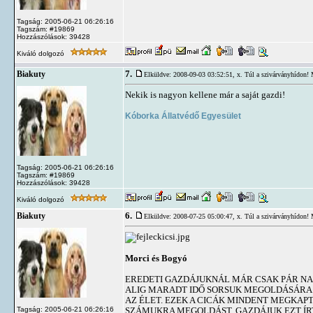
Tagság: 2005-06-21 06:26:16
Tagszám: #19869
Hozzászólások: 39428
Kiváló dolgozó
7.
Biakuty
Elküldve: 2008-09-03 03:52:51,
x. Túl a szivárványhídon! 
Nekik is nagyon kellene már a saját gazdi!
Kóborka Állatvédő Egyesület
Tagság: 2005-06-21 06:26:16
Tagszám: #19869
Hozzászólások: 39428
Kiváló dolgozó
6.
Biakuty
Elküldve: 2008-07-25 05:00:47,
x. Túl a szivárványhídon! 
Morci és Bogyó
EREDETI GAZDÁJUKNÁL MÁR CSAK PÁR NA
ALIG MARADT IDŐ SORSUK MEGOLDÁSÁRA. 
AZ ÉLET. EZEK A CICÁK MINDENT MEGKA
Tagság: 2005-06-21 06:26:16
SZÁMUKRA MEGOLDÁST. GAZDÁJUK EZT ÍR