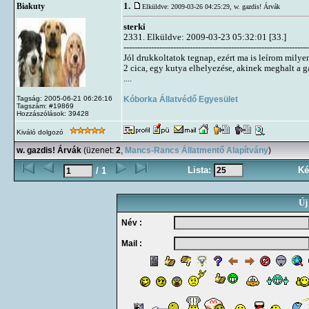
1.
Biakuty
Elküldve: 2009-03-26 04:25:29,
w. gazdis! Árvák
sterki
2331. Elküldve: 2009-03-23 05:32:01 [33.]
-------------------------------------------------------------------
Jól drukkoltatok tegnap, ezért ma is leírom milye
2 cica, egy kutya elhelyezése, akinek meghalt a g
....
Kóborka Állatvédő Egyesület
Tagság: 2005-06-21 06:26:16
Tagszám: #19869
Hozzászólások: 39428
Kiváló dolgozó
w. gazdis! Árvák
(üzenet:
2
,
Mancs-Rancs Állatmentő Alapítvány
)
Lista:
Ké
/ 1
Új
Név :
Mail :