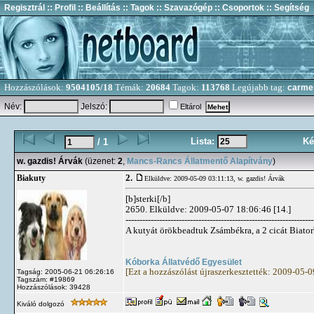
Regisztrál
:: Profil
:: Beállítás
:: Tagok
:: Szavazógép
:: Csoportok
:: Segítség
Hozzászólások:
9504105/18
Témák:
20684
Tagok:
113768
Legújabb tag:
carme
Név:
Jelszó:
Eltárol
Lista:
Ké
/ 1
w. gazdis! Árvák
(üzenet:
2
,
Mancs-Rancs Állatmentő Alapítvány
)
2.
Biakuty
Elküldve: 2009-05-09 03:11:13,
w. gazdis! Árvák
[b]sterki[/b]
2650. Elküldve: 2009-05-07 18:06:46 [14.]
-------------------------------------------------------------------
A kutyát örökbeadtuk Zsámbékra, a 2 cicát Biator
Kóborka Állatvédő Egyesület
[Ezt a hozzászólást újraszerkesztették: 2009-05-
Tagság: 2005-06-21 06:26:16
Tagszám: #19869
Hozzászólások: 39428
Kiváló dolgozó