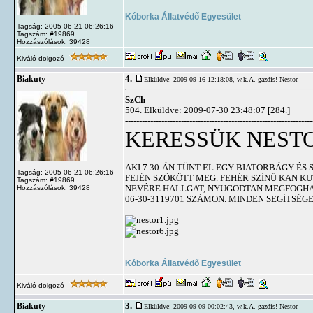
Kóborka Állatvédő Egyesület
Tagság: 2005-06-21 06:26:16
Tagszám: #19869
Hozzászólások: 39428
Kiváló dolgozó
4.
Biakuty
Elküldve: 2009-09-16 12:18:08,
w.k.A. gazdis! Nestor
SzCh
504. Elküldve: 2009-07-30 23:48:07 [284.]
-------------------------------------------------------------------
KERESSÜK NESTO
AKI 7.30-ÁN TÜNT EL EGY BIATORBÁGY ÉS
Tagság: 2005-06-21 06:26:16
FEJÉN SZÖKÖTT MEG. FEHÉR SZÍNŰ KAN KU
Tagszám: #19869
NEVÉRE HALLGAT, NYUGODTAN MEGFOGHATÓ.
Hozzászólások: 39428
06-30-3119701 SZÁMON. MINDEN SEGÍTSÉG
Kóborka Állatvédő Egyesület
Kiváló dolgozó
3.
Biakuty
Elküldve: 2009-09-09 00:02:43,
w.k.A. gazdis! Nestor