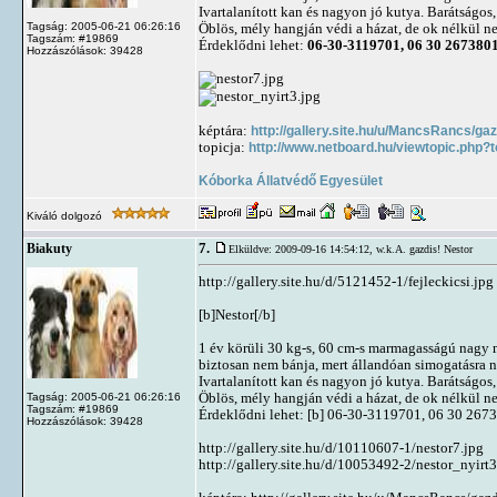
Ivartalanított kan és nagyon jó kutya. Barátságos
Tagság: 2005-06-21 06:26:16
Öblös, mély hangján védi a házat, de ok nélkül nem
Tagszám: #19869
Érdeklődni lehet:
06-30-3119701, 06 30 267380
Hozzászólások: 39428
képtára:
http://gallery.site.hu/u/MancsRancs/ga
topicja:
http://www.netboard.hu/viewtopic.php?
Kóborka Állatvédő Egyesület
Kiváló dolgozó
7.
Biakuty
Elküldve: 2009-09-16 14:54:12,
w.k.A. gazdis! Nestor
http://gallery.site.hu/d/5121452-1/fejleckicsi.jpg
[b]Nestor[/b]
1 év körüli 30 kg-s, 60 cm-s marmagasságú nagy ma
biztosan nem bánja, mert állandóan simogatásra ny
Ivartalanított kan és nagyon jó kutya. Barátságos
Öblös, mély hangján védi a házat, de ok nélkül nem
Tagság: 2005-06-21 06:26:16
Tagszám: #19869
Érdeklődni lehet: [b] 06-30-3119701, 06 30 2673
Hozzászólások: 39428
http://gallery.site.hu/d/10110607-1/nestor7.jpg
http://gallery.site.hu/d/10053492-2/nestor_nyirt3