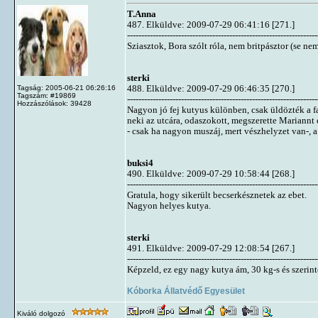
T.Anna
487. Elküldve: 2009-07-29 06:41:16 [271.]
-------------------------------------------------------------------
Sziasztok, Bora szólt róla, nem britpásztor (se ne
sterki
488. Elküldve: 2009-07-29 06:46:35 [270.]
Tagság: 2005-06-21 06:26:16
Tagszám: #19869
-------------------------------------------------------------------
Hozzászólások: 39428
Nagyon jó fej kutyus különben, csak üldözték a f
neki az utcára, odaszokott, megszerette Mariannt 
- csak ha nagyon muszáj, mert vészhelyzet van-, 
buksi4
490. Elküldve: 2009-07-29 10:58:44 [268.]
-------------------------------------------------------------------
Gratula, hogy sikerült becserkésznetek az ebet.
Nagyon helyes kutya.
sterki
491. Elküldve: 2009-07-29 12:08:54 [267.]
-------------------------------------------------------------------
Képzeld, ez egy nagy kutya ám, 30 kg-s és szeri
Kóborka Állatvédő Egyesület
Kiváló dolgozó