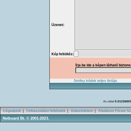
Üzenet:
Kép feltöltés:
Írja be ide a képen látható bizton
Smiley kódok teljes listája
Az oldal
0.0123689
Cégadatok
|
Felhasználási feltételek
|
Adatvédelem
|
Általános Fórum Sz
Netboard Bt. © 2001-2023.