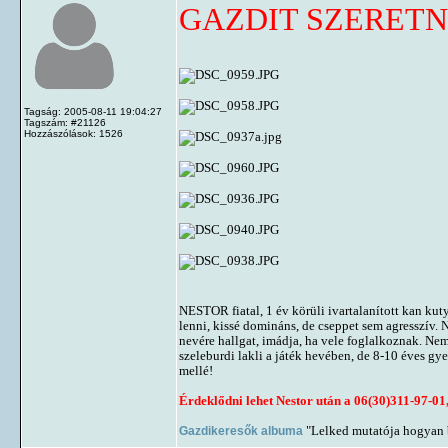
GAZDIT SZERETN
Tagság: 2005-08-11 19:04:27
Tagszám: #21126
Hozzászólások: 1526
NESTOR fiatal, 1 év körüli ivartalanított kan kut
lenni, kissé domináns, de cseppet sem agresszív. 
nevére hallgat, imádja, ha vele foglalkoznak. Ne
szeleburdi lakli a játék hevében, de 8-10 éves g
mellé!
Érdeklődni lehet Nestor után a 06(30)311-97-0
Gazdikeresők albuma
"Lelked mutatója hogyan b