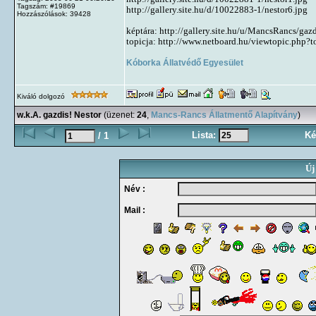
Tagszám: #19869
http://gallery.site.hu/d/10022883-1/nestor6.jpg
Hozzászólások: 39428
képtára: http://gallery.site.hu/u/MancsRancs/gaz
topicja: http://www.netboard.hu/viewtopic.php?
Kóborka Állatvédő Egyesület
Kiváló dolgozó
w.k.A. gazdis! Nestor
(üzenet:
24
,
Mancs-Rancs Állatmentő Alapítvány
)
Lista:
Ké
/ 1
Új
Név :
Mail :