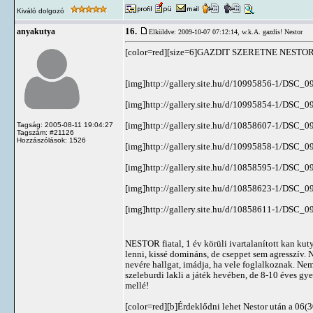
Kiváló dolgozó
16.
anyakutya
Elküldve: 2009-10-07 07:12:14,
w.k.A. gazdis! Nestor
[color=red][size=6]GAZDIT SZERETNE NESTOR!!!
[img]http://gallery.site.hu/d/10995856-1/DSC_0
[img]http://gallery.site.hu/d/10995854-1/DSC_0
[img]http://gallery.site.hu/d/10858607-1/DSC_0
Tagság: 2005-08-11 19:04:27
Tagszám: #21126
Hozzászólások: 1526
[img]http://gallery.site.hu/d/10995858-1/DSC_0
[img]http://gallery.site.hu/d/10858595-1/DSC_0
[img]http://gallery.site.hu/d/10858623-1/DSC_0
[img]http://gallery.site.hu/d/10858611-1/DSC_0
NESTOR fiatal, 1 év körüli ivartalanított kan kut
lenni, kissé domináns, de cseppet sem agresszív. 
nevére hallgat, imádja, ha vele foglalkoznak. Ne
szeleburdi lakli a játék hevében, de 8-10 éves g
mellé!
[color=red][b]Érdeklődni lehet Nestor után a 06