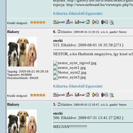
képtára: http://gallery.site.hu/u/MancsRancs/gaz
topicja: http://www.netboard.hu/viewtopic.php?
Kóborka Állatvédő Egyesület
Kiváló dolgozó
6.
Biakuty
Elküldve: 2009-09-16 12:20:23,
w.k.A. gazdis! Nestor
sterki
515. Elküldve: 2009-08-01 16:35:58 [273.]
-------------------------------------------------------------------
NESTOR, a kis Hudinink megnyírva, így kissé sc
Tagság: 2005-06-21 06:26:16
Tagszám: #19869
Hozzászólások: 39428
Kóborka Állatvédő Egyesület
Kiváló dolgozó
5.
Biakuty
Elküldve: 2009-09-16 12:18:47,
w.k.A. gazdis! Nestor
sterki
506. Elküldve: 2009-07-31 13:41:27 [282.]
-------------------------------------------------------------------
MEGVAN!!!!!!!!!!!!!!!