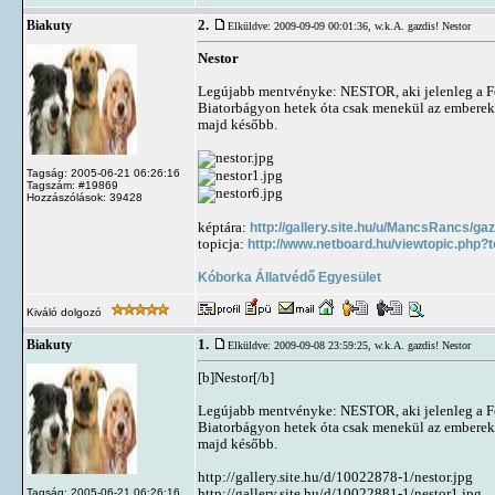
2.
Biakuty
Elküldve: 2009-09-09 00:01:36,
w.k.A. gazdis! Nestor
Nestor
Legújabb mentvényke: NESTOR, aki jelenleg a Feli
Biatorbágyon hetek óta csak menekül az emberek b
majd később.
Tagság: 2005-06-21 06:26:16
Tagszám: #19869
Hozzászólások: 39428
képtára:
http://gallery.site.hu/u/MancsRancs/ga
topicja:
http://www.netboard.hu/viewtopic.php?
Kóborka Állatvédő Egyesület
Kiváló dolgozó
1.
Biakuty
Elküldve: 2009-09-08 23:59:25,
w.k.A. gazdis! Nestor
[b]Nestor[/b]
Legújabb mentvényke: NESTOR, aki jelenleg a Feli
Biatorbágyon hetek óta csak menekül az emberek b
majd később.
http://gallery.site.hu/d/10022878-1/nestor.jpg
http://gallery.site.hu/d/10022881-1/nestor1.jpg
Tagság: 2005-06-21 06:26:16