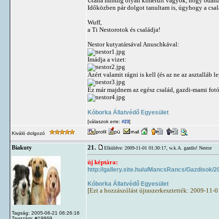
Utána mindig olyan kimerült vagyok, hogy odaha
Időközben pár dolgot tanultam is, úgyhogy a csa
Wuff,
a Ti Nestorotok és családja!
Nestor kutyatársával Anuschkával:
Imádja a vizet:
Azért valamit rágni is kell (és az ne az asztalláb l
Ez már majdnem az egész család, gazdi-mami fot
Kóborka Állatvédő Egyesület
[válaszok erre:
]
#23
Kiváló dolgozó
21.
Biakuty
Elküldve: 2009-11-01 01:30:17,
w.k.A. gazdis! Nestor
új képtára:
http://gallery.site.hu/u/MancsRancs/Gazdisok/
Kóborka Állatvédő Egyesület
[Ezt a hozzászólást újraszerkesztették: 2009-11-
Tagság: 2005-06-21 06:26:16
Tagszám: #19869