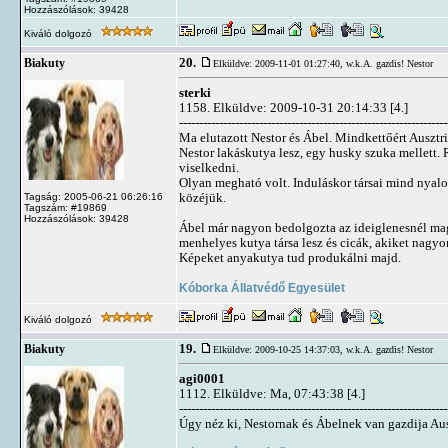
Hozzászólások: 39428
Kiváló dolgozó
20.
Biakuty
Elküldve: 2009-11-01 01:27:40,
w.k.A. gazdis! Nestor
sterki
1158. Elküldve: 2009-10-31 20:14:33 [4.]
-------------------------------------------------------------------
Ma elutazott Nestor és Ábel. Mindkettőért Ausztri
Nestor lakáskutya lesz, egy husky szuka mellett. 
viselkedni.
Olyan megható volt. Induláskor társai mind nyalo
közéjük.
Tagság: 2005-06-21 06:26:16
Tagszám: #19869
Hozzászólások: 39428
Ábel már nagyon bedolgozta az ideiglenesnél magá
menhelyes kutya társa lesz és cicák, akiket nagyo
Képeket anyakutya tud produkálni majd.
Kóborka Állatvédő Egyesület
Kiváló dolgozó
19.
Biakuty
Elküldve: 2009-10-25 14:37:03,
w.k.A. gazdis! Nestor
agi0001
1112. Elküldve: Ma, 07:43:38 [4.]
-------------------------------------------------------------------
Úgy néz ki, Nestornak és Ábelnek van gazdija Aus