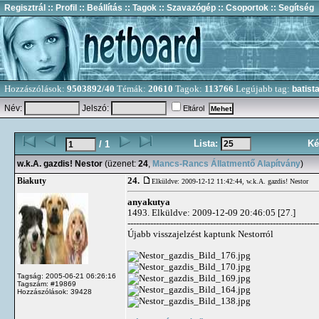
Regisztrál
:: Profil
:: Beállítás
:: Tagok
:: Szavazógép
:: Csoportok
:: Segítség
Hozzászólások:
9503892/40
Témák:
20610
Tagok:
113766
Legújabb tag:
batist
Név:
Jelszó:
Eltárol
Lista:
Ké
/ 1
w.k.A. gazdis! Nestor
(üzenet:
24
,
Mancs-Rancs Állatmentő Alapítvány
)
24.
Biakuty
Elküldve: 2009-12-12 11:42:44,
w.k.A. gazdis! Nestor
anyakutya
1493. Elküldve: 2009-12-09 20:46:05 [27.]
-------------------------------------------------------------------
Újabb visszajelzést kaptunk Nestorról
Tagság: 2005-06-21 06:26:16
Tagszám: #19869
Hozzászólások: 39428