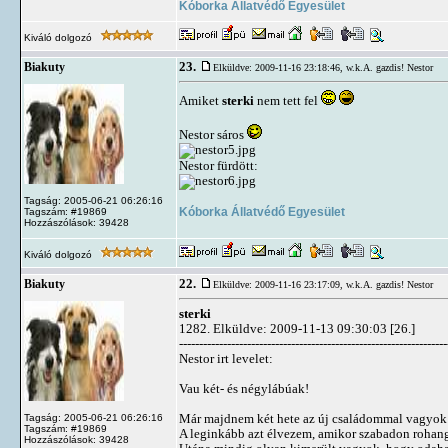
Kóborka Állatvédő Egyesület
Kiváló dolgozó
23.
Biakuty
Elküldve: 2009-11-16 23:18:46,
w.k.A. gazdis! Nestor
Amiket
sterki
nem tett fel
Nestor sáros
Nestor fürdött:
Tagság: 2005-06-21 06:26:16
Kóborka Állatvédő Egyesület
Tagszám: #19869
Hozzászólások: 39428
Kiváló dolgozó
22.
Biakuty
Elküldve: 2009-11-16 23:17:09,
w.k.A. gazdis! Nestor
sterki
1282. Elküldve: 2009-11-13 09:30:03 [26.]
-------------------------------------------------------------------
Nestor irt levelet:
Vau két- és négylábúak!
Már majdnem két hete az új családommal vagyok
Tagság: 2005-06-21 06:26:16
Tagszám: #19869
A leginkább azt élvezem, amikor szabadon rohangá
Hozzászólások: 39428