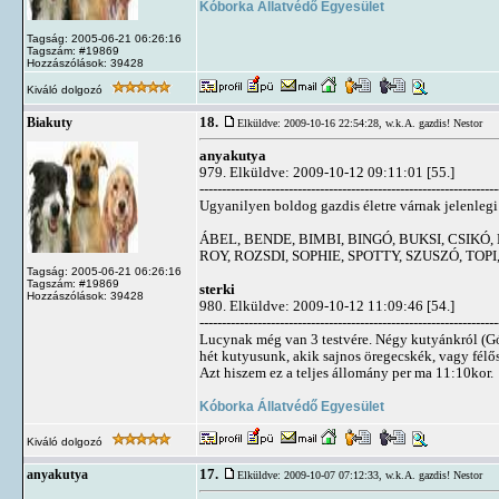
Kóborka Állatvédő Egyesület
Tagság: 2005-06-21 06:26:16
Tagszám: #19869
Hozzászólások: 39428
Kiváló dolgozó
18.
Biakuty
Elküldve: 2009-10-16 22:54:28,
w.k.A. gazdis! Nestor
anyakutya
979. Elküldve: 2009-10-12 09:11:01 [55.]
-------------------------------------------------------------------
Ugyanilyen boldog gazdis életre várnak jelenlegi 
ÁBEL, BENDE, BIMBI, BINGÓ, BUKSI, CSIKÓ,
ROY, ROZSDI, SOPHIE, SPOTTY, SZUSZÓ, TOPI
Tagság: 2005-06-21 06:26:16
Tagszám: #19869
sterki
Hozzászólások: 39428
980. Elküldve: 2009-10-12 11:09:46 [54.]
-------------------------------------------------------------------
Lucynak még van 3 testvére. Négy kutyánkról (Gó
hét kutyusunk, akik sajnos öregecskék, vagy fél
Azt hiszem ez a teljes állomány per ma 11:10kor.
Kóborka Állatvédő Egyesület
Kiváló dolgozó
17.
anyakutya
Elküldve: 2009-10-07 07:12:33,
w.k.A. gazdis! Nestor