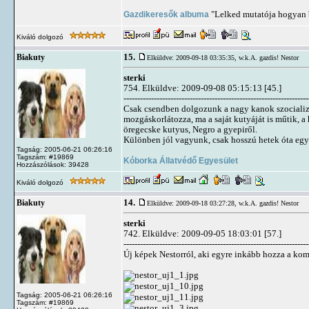
Gazdikeresők albuma
"Lelked mutatója hogyan b
Kiváló dolgozó
15.
Biakuty
Elküldve: 2009-09-18 03:35:35,
w.k.A. gazdis! Nestor
sterki
754. Elküldve: 2009-09-08 05:15:13 [45.]
-------------------------------------------------------------------
Csak csendben dolgozunk a nagy kanok szocializál
mozgáskorlátozza, ma a saját kutyáját is műtik, a 
öregecske kutyus, Negro a gyepiről.
Különben jól vagyunk, csak hosszú hetek óta egy
Tagság: 2005-06-21 06:26:16
Tagszám: #19869
Kóborka Állatvédő Egyesület
Hozzászólások: 39428
Kiváló dolgozó
14.
Biakuty
Elküldve: 2009-09-18 03:27:28,
w.k.A. gazdis! Nestor
sterki
742. Elküldve: 2009-09-05 18:03:01 [57.]
-------------------------------------------------------------------
Új képek Nestorról, aki egyre inkább hozza a kom
Tagság: 2005-06-21 06:26:16
Tagszám: #19869