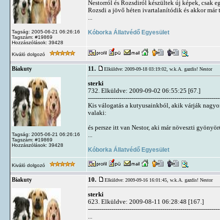
Nestorról és Rozsdiról készültek új képek, csak e
Rozsdi a jövő héten ivartalanítódik és akkor már
...
Kóborka Állatvédő Egyesület
Tagság: 2005-06-21 06:26:16
Tagszám: #19869
Hozzászólások: 39428
Kiváló dolgozó
11.
Biakuty
Elküldve: 2009-09-18 03:19:02,
w.k.A. gazdis! Nestor
sterki
732. Elküldve: 2009-09-02 06:55:25 [67.]
-------------------------------------------------------------------
Kis válogatás a kutyusainkból, akik várják nagyon 
valaki:
és persze itt van Nestor, aki már növeszti gyönyö
...
Tagság: 2005-06-21 06:26:16
Tagszám: #19869
Hozzászólások: 39428
Kóborka Állatvédő Egyesület
Kiváló dolgozó
10.
Biakuty
Elküldve: 2009-09-16 16:01:45,
w.k.A. gazdis! Nestor
sterki
623. Elküldve: 2009-08-11 06:28:48 [167.]
-------------------------------------------------------------------
...