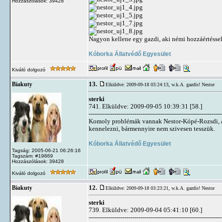
Hozzászólások: 39428
Nagyon kellene egy gazdi, aki némi hozzáértéssel
Kóborka Állatvédő Egyesület
Kiváló dolgozó
13.
Biakuty
Elküldve: 2009-09-18 03:24:13,
w.k.A. gazdis! Nestor
sterki
741. Elküldve: 2009-09-05 10:39:31 [58.]
-------------------------------------------------------------------
Komoly problémák vannak Nestor-Kópé-Rozsdi, 
kennelezni, bármennyire nem szivesen tesszük.
Kóborka Állatvédő Egyesület
Tagság: 2005-06-21 06:26:16
Tagszám: #19869
Hozzászólások: 39428
Kiváló dolgozó
12.
Biakuty
Elküldve: 2009-09-18 03:23:21,
w.k.A. gazdis! Nestor
sterki
739. Elküldve: 2009-09-04 05:41:10 [60.]
-------------------------------------------------------------------