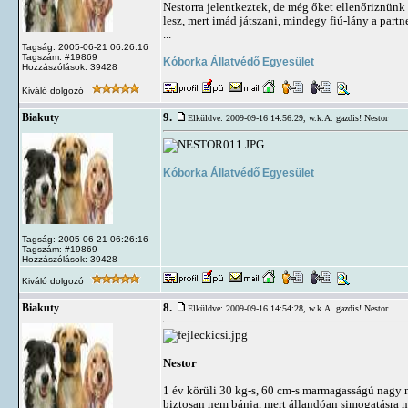
Nestorra jelentkeztek, de még őket ellenőriznünk
lesz, mert imád játszani, mindegy fiú-lány a part
...
Tagság: 2005-06-21 06:26:16
Tagszám: #19869
Kóborka Állatvédő Egyesület
Hozzászólások: 39428
Kiváló dolgozó
9.
Biakuty
Elküldve: 2009-09-16 14:56:29,
w.k.A. gazdis! Nestor
Kóborka Állatvédő Egyesület
Tagság: 2005-06-21 06:26:16
Tagszám: #19869
Hozzászólások: 39428
Kiváló dolgozó
8.
Biakuty
Elküldve: 2009-09-16 14:54:28,
w.k.A. gazdis! Nestor
Nestor
1 év körüli 30 kg-s, 60 cm-s marmagasságú nagy ma
biztosan nem bánja, mert állandóan simogatásra ny