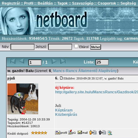
Regisztrál
:: Profil
:: Beállítás
:: Tagok
:: Szavazógép
:: Csoportok
:: Segítség
Hozzászólások:
9504054/5
Témák:
20672
Tagok:
113768
Legújabb tag:
carmen
Név:
Jelszó:
Eltárol
Lista:
Ké
/ 1
w. gazdis! Balu
(üzenet:
6
,
Mancs-Rancs Állatmentő Alapítvány
)
6.
pjuli
Elküldve: 2010-09-28 20:12:07,
w. gazdis! Balu
új képtára:
http://gallery.site.hu/u/MancsRancs/Gazdisok/
Juli
Képtáram
Közbenjárás
Tagság: 2004-11-28 10:33:39
Tagszám: #14217
Hozzászólások: 10613
Kiváló dolgozó