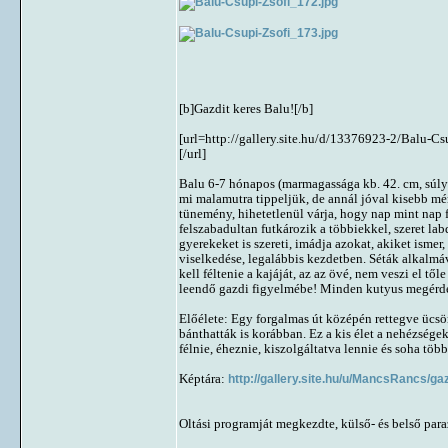
[b]Gazdit keres Balu![/b]
[url=http://gallery.site.hu/d/13376923-2/Balu-C
[/url]
Balu 6-7 hónapos (marmagassága kb. 42. cm, súlya
mi malamutra tippeljük, de annál jóval kisebb mé
tünemény, hihetetlenül várja, hogy nap mint nap 
felszabadultan futkározik a többiekkel, szeret la
gyerekeket is szereti, imádja azokat, akiket ismer
viselkedése, legalábbis kezdetben. Séták alkalmá
kell féltenie a kajáját, az az övé, nem veszi el 
leendő gazdi figyelmébe! Minden kutyus megérdeml
Előélete: Egy forgalmas út középén rettegve ücsör
bánthatták is korábban. Ez a kis élet a nehézsé
félnie, éheznie, kiszolgáltatva lennie és soha tö
Képtára:
http://gallery.site.hu/u/MancsRancs/ga
Oltási programját megkezdte, külső- és belső paraz