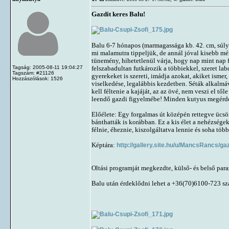
Gazdit keres Balu!
Balu 6-7 hónapos (marmagassága kb. 42. cm, súlya
mi malamutra tippeljük, de annál jóval kisebb mé
tünemény, hihetetlenül várja, hogy nap mint nap 
Tagság: 2005-08-11 19:04:27
felszabadultan futkározik a többiekkel, szeret la
Tagszám: #21126
gyerekeket is szereti, imádja azokat, akiket ismer
Hozzászólások: 1526
viselkedése, legalábbis kezdetben. Séták alkalmá
kell féltenie a kajáját, az az övé, nem veszi el 
leendő gazdi figyelmébe! Minden kutyus megérdeml
Előélete: Egy forgalmas út középén rettegve ücsör
bánthatták is korábban. Ez a kis élet a nehézsé
félnie, éheznie, kiszolgáltatva lennie és soha tö
Képtára:
http://gallery.site.hu/u/MancsRancs/ga
Oltási programját megkezdte, külső- és belső paraz
Balu után érdeklődni lehet a +36(70)6100-723 s