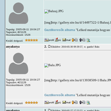
[img]http://gallery.site.hu/d/14497522-1/Baluuj.
Tagság: 2005-08-11 19:04:27
Gazdikeresők albuma
"Lelked mutatója hogyan b
Tagszám: #21126
Hozzászólások: 1526
Kiváló dolgozó
2.
anyakutya
Elküldve: 2010-05-30 09:39:57,
w. gazdis! Balu
Tagság: 2005-08-11 19:04:27
[img]http://gallery.site.hu/d/13938509-1/Balu.JP
Tagszám: #21126
Hozzászólások: 1526
Gazdikeresők albuma
"Lelked mutatója hogyan b
Kiváló dolgozó
1.
anyakutya
Elküldve: 2010-05-27 17:53:52,
w. gazdis! Balu