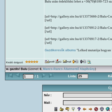
Balu után érdeklődni lehet a +36(70)6100-723 s
[url=http://gallery.site.hu/d/13375666-2/Balu-C
[/url]
[url=http://gallery.site.hu/d/13376912-2/Balu-C
[/url]
[url=http://gallery.site.hu/d/13376917-2/Balu-C
[/url]
Gazdikeresők albuma
"Lelked mutatója hogyan b
Kiváló dolgozó
w. gazdis! Balu
(üzenet:
6
,
Mancs-Rancs Állatmentő Alapítvány
)
Lista:
Ké
/ 1
Új
Név :
Mail :