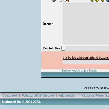
Üzenet:
Kép feltöltés:
Írja be ide a képen látható bizton
Smiley kódok teljes listája
Az oldal
0.00485396
Cégadatok
|
Felhasználási feltételek
|
Adatvédelem
|
Általános Fórum Sz
Netboard Bt. © 2001-2023.