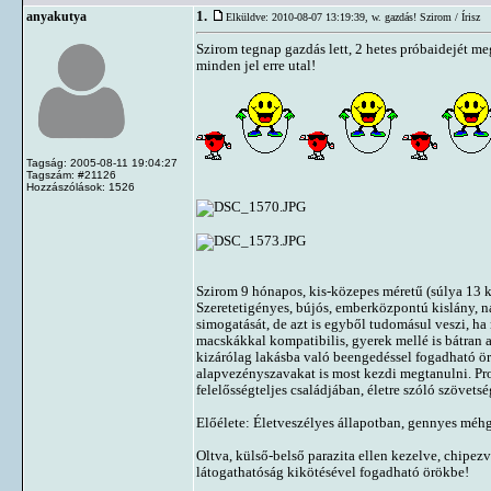
1.
anyakutya
Elküldve: 2010-08-07 13:19:39,
w. gazdás! Szirom / Írisz
Szirom tegnap gazdás lett, 2 hetes próbaidejét megk
minden jel erre utal!
Tagság: 2005-08-11 19:04:27
Tagszám: #21126
Hozzászólások: 1526
Szirom 9 hónapos, kis-közepes méretű (súlya 13 k
Szeretetigényes, bújós, emberközpontú kislány, n
simogatását, de azt is egyből tudomásul veszi, ha
macskákkal kompatibilis, gyerek mellé is bátran aj
kizárólag lakásba való beengedéssel fogadható ör
alapvezényszavakat is most kezdi megtanulni. Pro
felelősségteljes családjában, életre szóló szövets
Előélete: Életveszélyes állapotban, gennyes méhg
Oltva, külső-belső parazita ellen kezelve, chipezv
látogathatóság kikötésével fogadható örökbe!