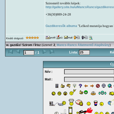
Sziromról további képek:
http://gallery.site.hu/u/MancsRancs/gazdikeres
+36(30)989-24-28
Gazdikeresők albuma
"Lelked mutatója hogyan b
Kiváló dolgozó
w. gazdás! Szirom / Írisz
(üzenet:
2
,
Mancs-Rancs Állatmentő Alapítvány
)
Lista:
Ké
/ 1
Új
Név :
Mail :