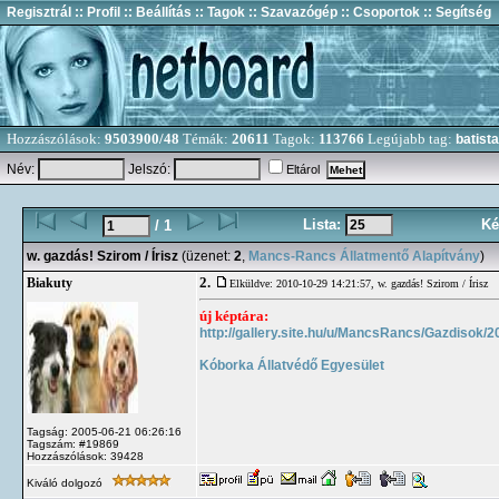
Regisztrál
:: Profil
:: Beállítás
:: Tagok
:: Szavazógép
:: Csoportok
:: Segítség
Hozzászólások:
9503900/48
Témák:
20611
Tagok:
113766
Legújabb tag:
batista
Név:
Jelszó:
Eltárol
Lista:
Ké
/ 1
w. gazdás! Szirom / Írisz
(üzenet:
2
,
Mancs-Rancs Állatmentő Alapítvány
)
2.
Biakuty
Elküldve: 2010-10-29 14:21:57,
w. gazdás! Szirom / Írisz
új képtára:
http://gallery.site.hu/u/MancsRancs/Gazdisok/2
Kóborka Állatvédő Egyesület
Tagság: 2005-06-21 06:26:16
Tagszám: #19869
Hozzászólások: 39428
Kiváló dolgozó