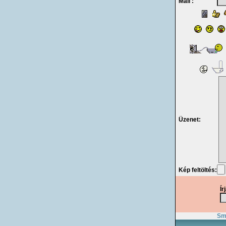
Mail :
Üzenet:
Kép feltöltés:
Ír
Smi