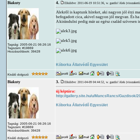
4.
Biakuty
Elküldve: 2011-06-19 10:51:36,
w. gazdis! Alek (visszakerü
Alekről is kaptunk híreket, aki nagyon jól érzi m
befogadott cica, akivel nagyon jól megvan. És ha k
A kirándulni pedig már az egész család szívesen i
Tagság: 2005-06-21 06:26:16
Tagszám: #19869
Hozzászólások: 39428
Kóborka Állatvédő Egyesület
Kiváló dolgozó
3.
Biakuty
Elküldve: 2011-04-09 04:44:52,
w. gazdis! Alek (visszakerü
új képtára:
http://gallery.site.hu/u/MancsRancs/Gazdisok/
Kóborka Állatvédő Egyesület
Tagság: 2005-06-21 06:26:16
Tagszám: #19869
Hozzászólások: 39428
Kiváló dolgozó