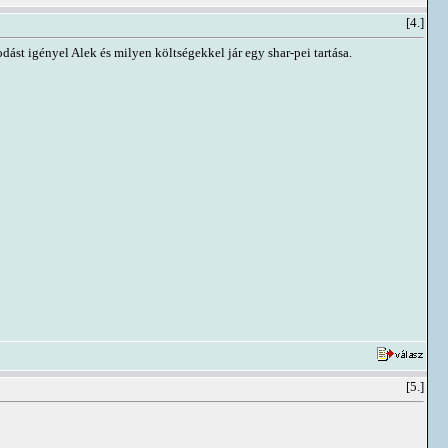
[4.]
ást igényel Alek és milyen költségekkel jár egy shar-pei tartása.
[5.]