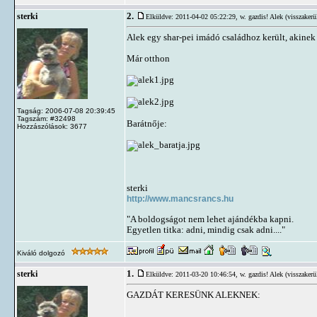
2.
sterki
Elküldve: 2011-04-02 05:22:29,
w. gazdis! Alek (visszakerü
Alek egy shar-pei imádó családhoz került, akinek 
Már otthon
Tagság: 2006-07-08 20:39:45
Tagszám: #32498
Barátnője:
Hozzászólások: 3677
sterki
http://www.mancsrancs.hu
"A boldogságot nem lehet ajándékba kapni.
Egyetlen titka: adni, mindig csak adni...."
Kiváló dolgozó
1.
sterki
Elküldve: 2011-03-20 10:46:54,
w. gazdis! Alek (visszakerü
GAZDÁT KERESÜNK ALEKNEK: