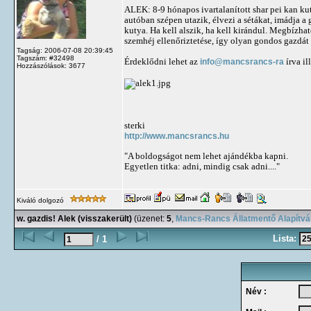
ALEK: 8-9 hónapos ivartalanított shar pei kan kut
autóban szépen utazik, élvezi a sétákat, imádja a 
kutya. Ha kell alszik, ha kell kirándul. Megbízhat
szemhéj ellenőriztetése, így olyan gondos gazdát k
Tagság: 2006-07-08 20:39:45
Tagszám: #32498
Érdeklődni lehet az
info@mancsrancs-ra
írva i
Hozzászólások: 3677
sterki
http://www.mancsrancs.hu
"A boldogságot nem lehet ajándékba kapni.
Egyetlen titka: adni, mindig csak adni...."
Kiváló dolgozó
w. gazdis! Alek (visszakerült)
(üzenet:
5
,
Mancs-Rancs Állatmentő Alapítv
Lista:
/ 1
Név :