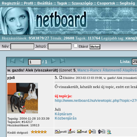
Regisztrál
:: Profil
:: Beállítás
:: Tagok
:: Szavazógép
:: Csoportok
:: Segítség
Hozzászólások:
9503879/27
Témák:
20608
Tagok:
113764
Legújabb tag:
xiang
Név:
Jelszó:
Eltárol
Lista:
/ 1
w. gazdis! Alek (visszakerült)
(üzenet:
5
,
Mancs-Rancs Állatmentő Alapítv
5.
pjuli
Elküldve: 2013-02-13 03:19:08,
w. gazdis! Alek (visszakerü
Ő visszakerült, készült neki új topic, ezért ezt lez
új topicja:
http://www.netboard.hu/viewtopic.php?topic=2
Juli
Képtáram
Közbenjárás
Tagság: 2004-11-28 10:33:39
Tagszám: #14217
Hozzászólások: 10613
Kiváló dolgozó