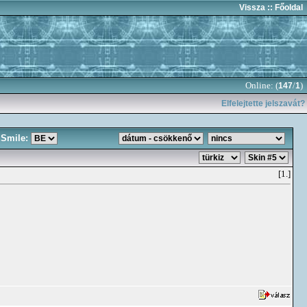
Vissza
:: Főoldal
Online: (
/
)
147
1
Elfelejtette jelszavát?
Smile:
[1.]