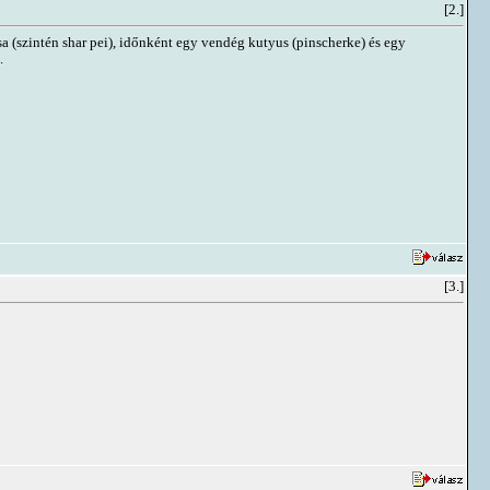
[2.]
sa (szintén shar pei), időnként egy vendég kutyus (pinscherke) és egy
.
[3.]