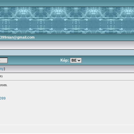
3399nian@gmail.com
Kép:
ány
)
lt)
árom.
7099