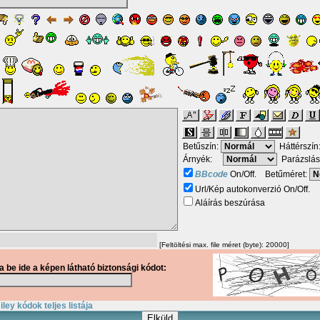
Betűszín:
Háttérszín
Árnyék:
Parázslás
BBcode
On/Off. Betűméret:
Url/Kép autokonverzió On/Off.
Aláírás beszúrása
[Feltöltési max. file méret (byte): 20000]
ja be ide a képen látható biztonsági kódot:
ley kódok teljes listája