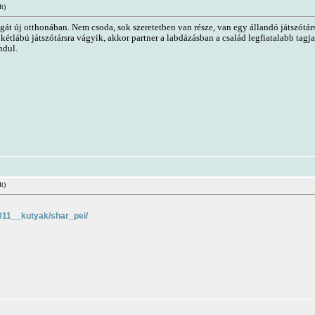
lt)
agát új otthonában. Nem csoda, sok szeretetben van része, van egy állandó játszótár
étlábú játszótársra vágyik, akkor partner a labdázásban a család legfiatalabb tagja
ndul.
lt)
2011__kutyak/shar_pei/