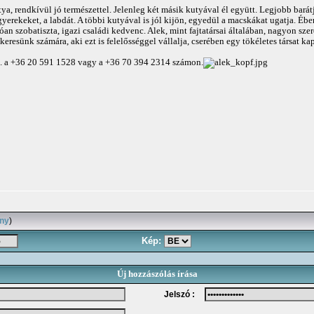
ya, rendkívül jó természettel. Jelenleg két másik kutyával él együtt. Legjobb barát
gyerekeket, a labdát. A többi kutyával is jól kijön, egyedül a macskákat ugatja. Éb
óan szobatiszta, igazi családi kedvenc. Alek, mint fajtatársai általában, nagyon szer
eresünk számára, aki ezt is felelősséggel vállalja, cserében egy tökéletes társat k
ll. a +36 20 591 1528 vagy a +36 70 394 2314 számon.
ány
)
Kép:
Új hozzászólás írása
Jelszó :