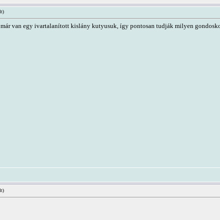
lt)
már van egy ivartalanított kislány kutyusuk, így pontosan tudják milyen gondoskod
lt)