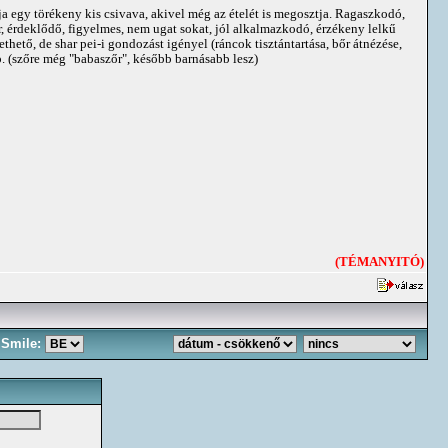
ja egy törékeny kis csivava, akivel még az ételét is megosztja. Ragaszkodó,
er, érdeklődő, figyelmes, nem ugat sokat, jól alkalmazkodó, érzékeny lelkű
ethető, de shar pei-i gondozást igényel (ráncok tisztántartása, bőr átnézése,
ap. (szőre még "babaszőr", később barnásabb lesz)
(TÉMANYITÓ)
Smile: