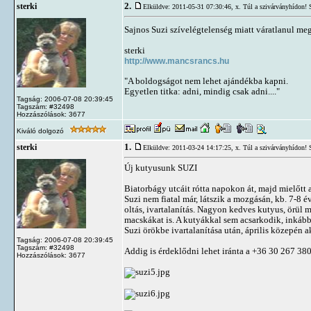
2.
sterki
Elküldve: 2011-05-31 07:30:46,
x. Túl a szivárványhídon!
Sajnos Suzi szívelégtelenség miatt váratlanul meg
sterki
http://www.mancsrancs.hu
"A boldogságot nem lehet ajándékba kapni.
Egyetlen titka: adni, mindig csak adni...."
Tagság: 2006-07-08 20:39:45
Tagszám: #32498
Hozzászólások: 3677
Kiváló dolgozó
1.
sterki
Elküldve: 2011-03-24 14:17:25,
x. Túl a szivárványhídon!
Új kutyusunk SUZI
Biatorbágy utcáit rótta napokon át, majd mielőtt a
Suzi nem fiatal már, látszik a mozgásán, kb. 7-8 é
oltás, ivartalanítás. Nagyon kedves kutyus, örül
macskákat is. A kutyákkal sem acsarkodik, inkáb
Suzi örökbe ivartalanítása után, április közepén a
Tagság: 2006-07-08 20:39:45
Tagszám: #32498
Addig is érdeklődni lehet iránta a +36 30 267 3
Hozzászólások: 3677