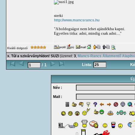
sterki
http://www.mancsrancs.hu
"A boldogságot nem lehet ajándékba kapni.
Egyetlen titka: adni, mindig csak adni...."
Kiváló dolgozó
x. Túl a szivárványhídon! SUZI
(üzenet:
3
,
Mancs-Rancs Állatmentő Alapítv
Lista:
Ké
/ 1
Új
Név :
Mail :