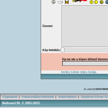
Üzenet:
Kép feltöltés:
Írja be ide a képen látható bizton
Smiley kódok teljes listája
Az oldal
0.00547885
Cégadatok
|
Felhasználási feltételek
|
Adatvédelem
|
Általános Fórum Sz
Netboard Bt. © 2001-2023.