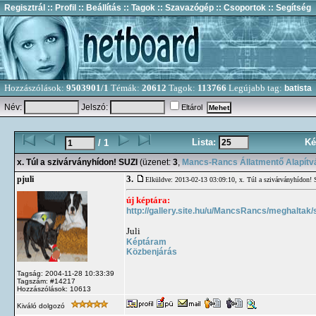
Regisztrál
:: Profil
:: Beállítás
:: Tagok
:: Szavazógép
:: Csoportok
:: Segítség
Hozzászólások:
9503901/1
Témák:
20612
Tagok:
113766
Legújabb tag:
batista
Név:
Jelszó:
Eltárol
Lista:
Ké
/ 1
x. Túl a szivárványhídon! SUZI
(üzenet:
3
,
Mancs-Rancs Állatmentő Alapítv
3.
pjuli
Elküldve: 2013-02-13 03:09:10,
x. Túl a szivárványhídon!
új képtára:
http://gallery.site.hu/u/MancsRancs/meghaltak/s
Juli
Képtáram
Közbenjárás
Tagság: 2004-11-28 10:33:39
Tagszám: #14217
Hozzászólások: 10613
Kiváló dolgozó