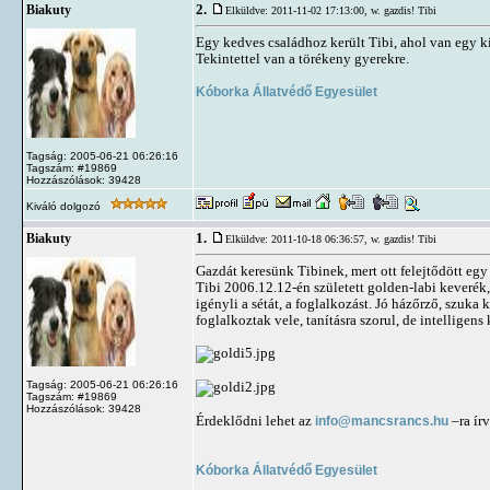
2.
Biakuty
Elküldve: 2011-11-02 17:13:00,
w. gazdis! Tibi
Egy kedves családhoz került Tibi, ahol van egy k
Tekintettel van a törékeny gyerekre.
Kóborka Állatvédő Egyesület
Tagság: 2005-06-21 06:26:16
Tagszám: #19869
Hozzászólások: 39428
Kiváló dolgozó
1.
Biakuty
Elküldve: 2011-10-18 06:36:57,
w. gazdis! Tibi
Gazdát keresünk Tibinek, mert ott felejtődött egy
Tibi 2006.12.12-én született golden-labi keverék,
igényli a sétát, a foglalkozást. Jó házőrző, szuk
foglalkoztak vele, tanításra szorul, de intelligens
Tagság: 2005-06-21 06:26:16
Tagszám: #19869
Hozzászólások: 39428
Érdeklődni lehet az
info@mancsrancs.hu
–ra ír
Kóborka Állatvédő Egyesület