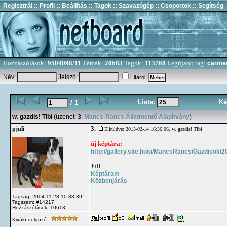
Regisztrál
:: Profil
:: Beállítás
:: Tagok
:: Szavazógép
:: Csoportok
:: Segítség
Hozzászólások:
9504098/11
Témák:
20683
Tagok:
113768
Legújabb tag:
carme
Név:
Jelszó:
Eltárol
Lista:
Ké
/ 1
w. gazdis! Tibi
(üzenet:
3
,
Mancs-Rancs Állatmentő Alapítvány
)
3.
pjuli
Elküldve: 2013-02-14 16:36:06,
w. gazdis! Tibi
új képtára:
http://gallery.site.hu/u/MancsRancs/Gazdisok/2
Juli
Képtáram
Közbenjárás
Tagság: 2004-11-28 10:33:39
Tagszám: #14217
Hozzászólások: 10613
Kiváló dolgozó