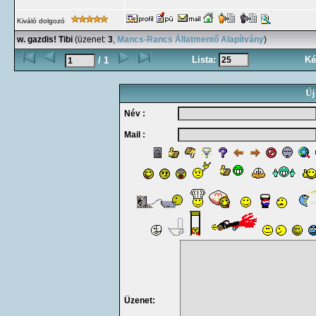
Kiváló dolgozó
w. gazdis! Tibi
(üzenet:
3
,
Mancs-Rancs Állatmentő Alapítvány
)
Lista:
Ké
/ 1
Új
Név :
Mail :
Üzenet: