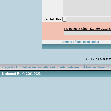
Kép feltöltés:
Írja be ide a képen látható bizton
Smiley kódok teljes listája
Az oldal
0.00468492
Cégadatok
|
Felhasználási feltételek
|
Adatvédelem
|
Általános Fórum Sz
Netboard Bt. © 2001-2023.