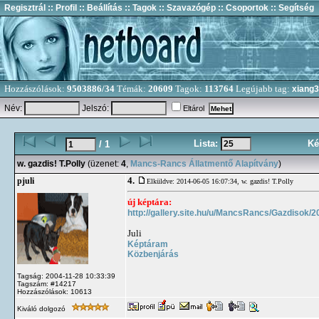
Regisztrál
:: Profil
:: Beállítás
:: Tagok
:: Szavazógép
:: Csoportok
:: Segítség
Hozzászólások:
9503886/34
Témák:
20609
Tagok:
113764
Legújabb tag:
xiang
Név:
Jelszó:
Eltárol
Lista:
Ké
/ 1
w. gazdis! T.Polly
(üzenet:
4
,
Mancs-Rancs Állatmentő Alapítvány
)
4.
pjuli
Elküldve: 2014-06-05 16:07:34,
w. gazdis! T.Polly
új képtára:
http://gallery.site.hu/u/MancsRancs/Gazdisok/2
Juli
Képtáram
Közbenjárás
Tagság: 2004-11-28 10:33:39
Tagszám: #14217
Hozzászólások: 10613
Kiváló dolgozó