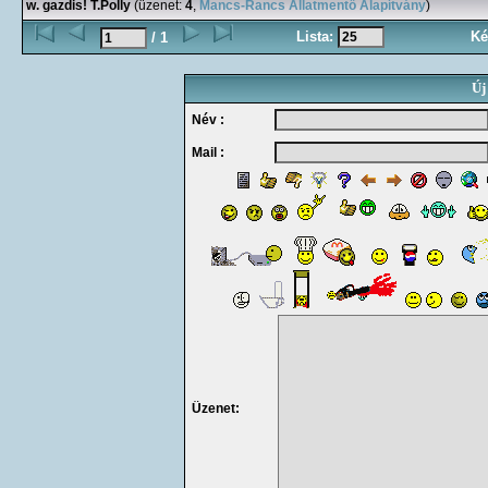
w. gazdis! T.Polly
(üzenet:
4
,
Mancs-Rancs Állatmentő Alapítvány
)
Lista:
Ké
/ 1
Új
Név :
Mail :
Üzenet: