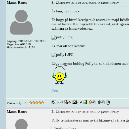
3.
Mancs-Rancs
Elküldve: 2013-08-26 07:00:10,
w. gazdis! T.Polly
És lám, bejött neki:
És hogy jó hírrel kezdjem (a rosszakat majd késő
család hozzá. Két nagyobb fiúcskával, akik igazán
számára az ismerkedéshez.
Tagság: 2011-11-03 18:09:03
Tagszám: #96310
Ez már otthon készült:
Hozzászólások: 4104
Légy nagyon boldog Pollyka, sok mindenen mentél 
Éva
Kiváló dolgozó
2.
Mancs-Rancs
Elküldve: 2013-07-30 18:48:31,
w. gazdis! T.Polly
Polly természetesen már nyári frizurával várja a g