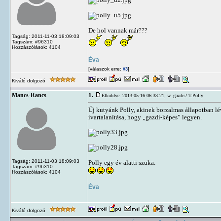
De hol vannak már???
Tagság: 2011-11-03 18:09:03
Tagszám: #96310
Hozzászólások: 4104
Éva
[válaszok erre:
]
#3
Kiváló dolgozó
1.
Mancs-Rancs
Elküldve: 2013-05-16 06:33:21,
w. gazdis! T.Polly
Új kutyánk Polly, akinek borzalmas állapotban lév
ivartalanítása, hogy „gazdi-képes” legyen.
Tagság: 2011-11-03 18:09:03
Polly egy év alatti szuka.
Tagszám: #96310
Hozzászólások: 4104
Éva
Kiváló dolgozó