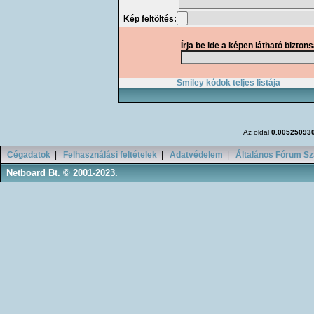
Kép feltöltés:
Írja be ide a képen látható bizton
Smiley kódok teljes listája
Az oldal
0.00525093
Cégadatok
|
Felhasználási feltételek
|
Adatvédelem
|
Általános Fórum Sz
Netboard Bt. © 2001-2023.