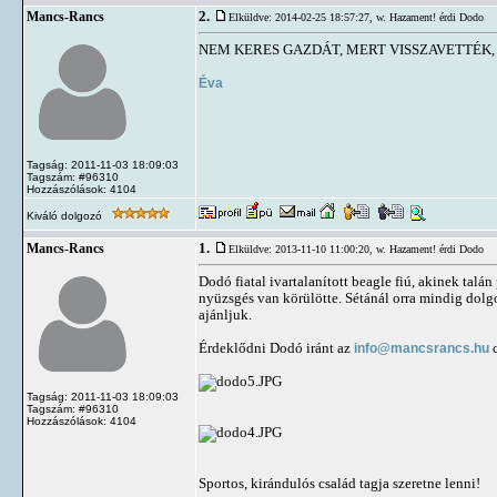
2.
Mancs-Rancs
Elküldve: 2014-02-25 18:57:27,
w. Hazament! érdi Dodo
NEM KERES GAZDÁT, MERT VISSZAVETTÉK,
Éva
Tagság: 2011-11-03 18:09:03
Tagszám: #96310
Hozzászólások: 4104
Kiváló dolgozó
1.
Mancs-Rancs
Elküldve: 2013-11-10 11:00:20,
w. Hazament! érdi Dodo
Dodó fiatal ivartalanított beagle fiú, akinek tal
nyüzsgés van körülötte. Sétánál orra mindig dolgoz
ajánljuk.
Érdeklődni Dodó iránt az
info@mancsrancs.hu
c
Tagság: 2011-11-03 18:09:03
Tagszám: #96310
Hozzászólások: 4104
Sportos, kirándulós család tagja szeretne lenni!