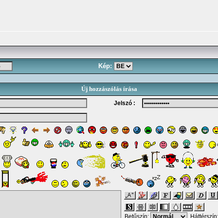
Kép:
Új hozzászólás írása
Jelszó :
Betűszín:
Háttérszín