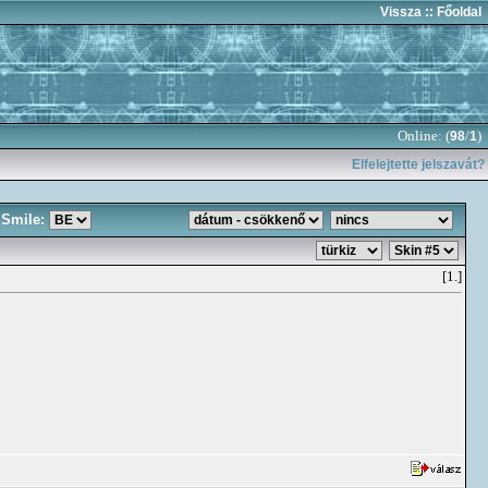
Vissza
:: Főoldal
Online: (
/
)
98
1
Elfelejtette jelszavát?
Smile:
[1.]