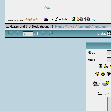
Éva
Kiváló dolgozó
w. Hazament! érdi Dodo
(üzenet:
3
,
Mancs-Rancs Állatmentő Alapítvány
)
Lista:
/ 1
Név :
Mail :