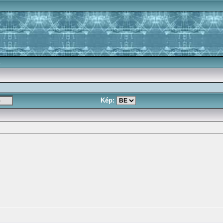
a
Kép: