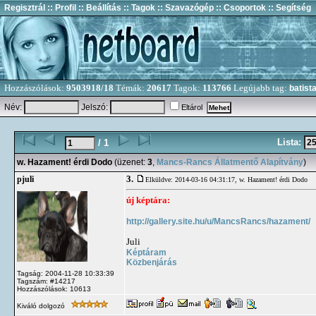
Regisztrál
:: Profil
:: Beállítás
:: Tagok
:: Szavazógép
:: Csoportok
:: Segítség
Hozzászólások:
9503918/18
Témák:
20617
Tagok:
113766
Legújabb tag:
batist
Név:
Jelszó:
Eltárol
Lista:
/ 1
w. Hazament! érdi Dodo
(üzenet:
3
,
Mancs-Rancs Állatmentő Alapítvány
)
3.
pjuli
Elküldve: 2014-03-16 04:31:17,
w. Hazament! érdi Dodo
új képtára:
http://gallery.site.hu/u/MancsRancs/hazament/
Juli
Képtáram
Közbenjárás
Tagság: 2004-11-28 10:33:39
Tagszám: #14217
Hozzászólások: 10613
Kiváló dolgozó