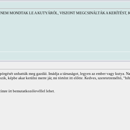
 NEM MONDTAK LE A KUTYÁRÓL, VISZONT MEGCSINÁLTÁK A KERÍTÉST, 
án pörgését unhatták meg gazdái. Imádja a társaságot, legyen az ember vagy kutya. Na
ik, képbe akar kerülni merre jár, mi történt itt előtte. Kedves, szeretetreméltó, “h
ímre írt bemutatkozólevéllel lehet.