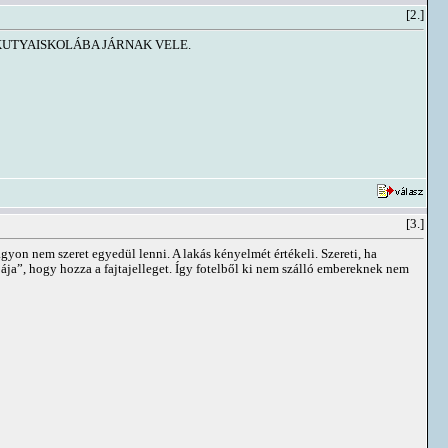
[2.]
KUTYAISKOLÁBA JÁRNAK VELE.
[3.]
gyon nem szeret egyedül lenni. A lakás kényelmét értékeli. Szereti, ha
ibája”, hogy hozza a fajtajelleget. Így fotelből ki nem szálló embereknek nem