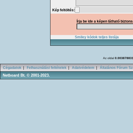
Kép feltöltés:
Írja be ide a képen látható bizton
Smiley kódok teljes listája
Az oldal
0.00387883
Cégadatok
|
Felhasználási feltételek
|
Adatvédelem
|
Általános Fórum Sz
Netboard Bt. © 2001-2023.