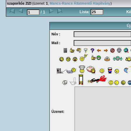
szaporítós ZIZI
(üzenet:
1
,
Mancs-Rancs Állatmentő Alapítvány
)
Lista:
Ké
/ 1
Új
Név :
Mail :
Üzenet: