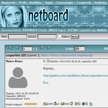
Regisztrál
:: Profil
:: Beállítás
:: Tagok
:: Szavazógép
:: Csoportok
:: Segítség
Hozzászólások:
9503904/4
Témák:
20614
Tagok:
113766
Legújabb tag:
batista
Név:
Jelszó:
Eltárol
Lista:
Ké
/ 1
szaporítós ZIZI
(üzenet:
1
,
Mancs-Rancs Állatmentő Alapítvány
)
1.
Mancs-Rancs
Elküldve: 2014-10-01 08:26:26,
szaporítós ZIZI
Képtára_
http://gallery.site.hu/u/MancsRancs/gazdikereso
Éva
Tagság: 2011-11-03 18:09:03
Tagszám: #96310
Hozzászólások: 4104
Kiváló dolgozó