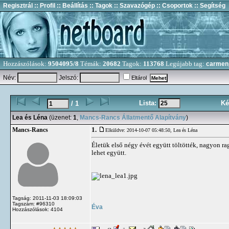
Regisztrál
:: Profil
:: Beállítás
:: Tagok
:: Szavazógép
:: Csoportok
:: Segítség
Hozzászólások:
9504095/8
Témák:
20682
Tagok:
113768
Legújabb tag:
carmen
Név:
Jelszó:
Eltárol
Lista:
Ké
/ 1
Lea és Léna
(üzenet:
1
,
Mancs-Rancs Állatmentő Alapítvány
)
1.
Mancs-Rancs
Elküldve: 2014-10-07 05:48:50,
Lea és Léna
Életük első négy évét együtt töltötték, nagyon r
lehet együtt.
Tagság: 2011-11-03 18:09:03
Tagszám: #96310
Éva
Hozzászólások: 4104