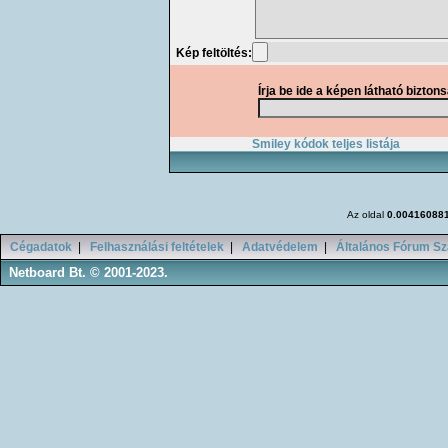
Kép feltöltés:
Írja be ide a képen látható bizton
Smiley kódok teljes listája
Az oldal
0.00416088
Cégadatok
|
Felhasználási feltételek
|
Adatvédelem
|
Általános Fórum Sz
Netboard Bt. © 2001-2023.