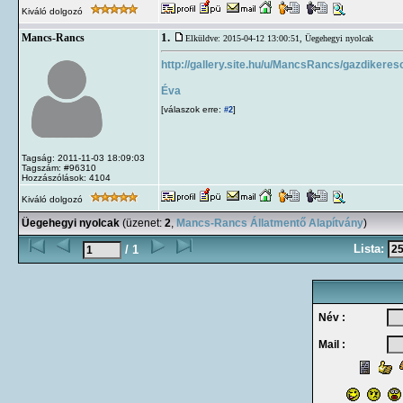
Kiváló dolgozó
1.
Mancs-Rancs
Elküldve: 2015-04-12 13:00:51,
Üegehegyi nyolcak
http://gallery.site.hu/u/MancsRancs/gazdikere
Éva
[válaszok erre:
]
#2
Tagság: 2011-11-03 18:09:03
Tagszám: #96310
Hozzászólások: 4104
Kiváló dolgozó
Üegehegyi nyolcak
(üzenet:
2
,
Mancs-Rancs Állatmentő Alapítvány
)
Lista:
/ 1
Név :
Mail :