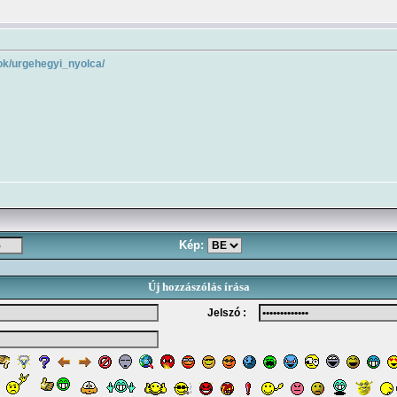
sok/urgehegyi_nyolca/
Kép:
Új hozzászólás írása
Jelszó :