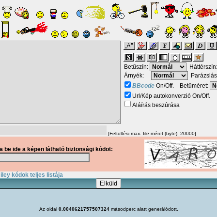
Betűszín:
Háttérszín
Árnyék:
Parázslás
BBcode
On/Off. Betűméret:
Url/Kép autokonverzió On/Off.
Aláírás beszúrása
[Feltöltési max. file méret (byte): 20000]
ja be ide a képen látható biztonsági kódot:
ley kódok teljes listája
Az oldal
0.0040621757507324
másodperc alatt generálódott.