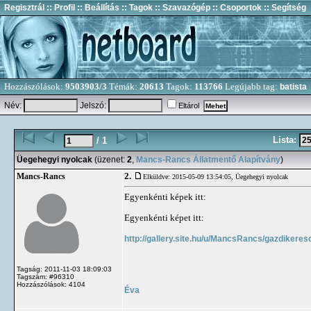
Regisztrál
:: Profil
:: Beállítás
:: Tagok
:: Szavazógép
:: Csoportok
:: Segítség
Hozzászólások:
9503903/3
Témák:
20613
Tagok:
113766
Legújabb tag:
batista
Név:
Jelszó:
Eltárol
Lista:
/ 1
Üegehegyi nyolcak
(üzenet:
2
,
Mancs-Rancs Állatmentő Alapítvány
)
2.
Mancs-Rancs
Elküldve: 2015-05-09 13:54:05,
Üegehegyi nyolcak
Egyenkénti képek itt:
Egyenkénti képet itt:
http://gallery.site.hu/u/MancsRancs/gazdikere
Tagság: 2011-11-03 18:09:03
Tagszám: #96310
Hozzászólások: 4104
Éva