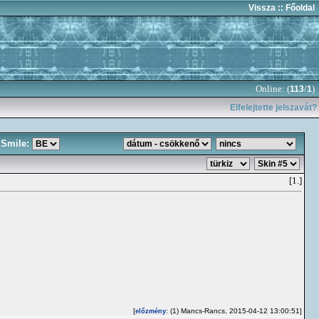
Vissza
:: Főoldal
Online: (
/
)
113
1
Elfelejtette jelszavát?
Smile:
[1.]
[
: (1) Mancs-Rancs, 2015-04-12 13:00:51]
előzmény