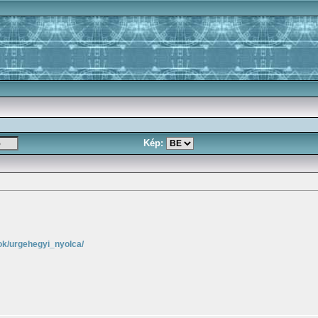
Kép:
sok/urgehegyi_nyolca/