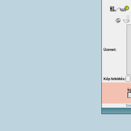
Üzenet:
Kép feltöltés:
Ír
Smi