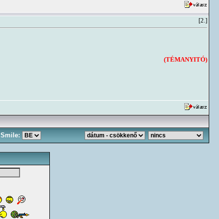
[2.]
(TÉMANYITÓ)
Smile: