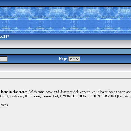
oc247
Kép:
ere in the states. With safe, easy and discreet delivery to your location as soon as
rall, Codeine, Klonopin, Tramadoil, HYDROCODONE, PHENTERMINE(For Weigh
rice)