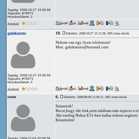
Tagság: 2009-10-27 15:06:56
Tagszám: #79073
Hozzászólások: 2
Zöldfülű
10.
gabikatoto
Elküldve: 2009-10-27 15:12:38,
N95 clone telcsik
Nekem van egy ilyen telefonom!
Msn:
gabikatoto@hotmail.com
Tagság: 2009-10-27 15:06:56
Tagszám: #79073
Hozzászólások: 2
Zöldfülű
6.
scooo
Elküldve: 2008-09-09 12:40:11,
N95 clone telcsik
Sziasztok!
Bocsi,hogy ide írok,nem találtam más topicot a t
Aki esetleg Nokia E51-ben tudna nekem segíteni e
Köszönöm!
Tagság: 2004-11-03 20:08:58