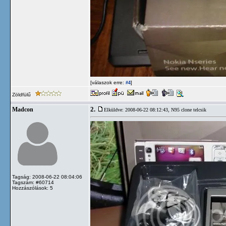
[válaszok erre:
]
#4
Zöldfülű
2.
Madcon
Elküldve: 2008-06-22 08:12:43,
N95 clone telcsik
Tagság: 2008-06-22 08:04:06
Tagszám: #60714
Hozzászólások: 5