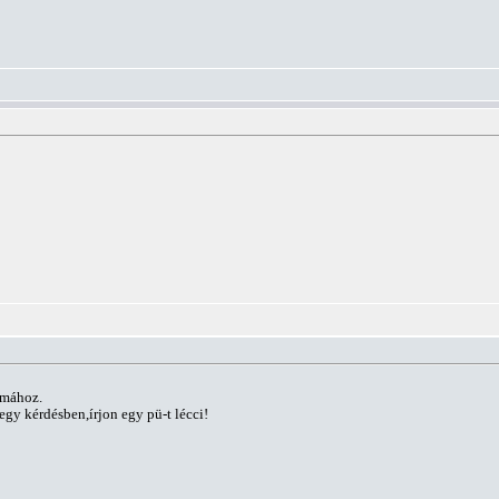
émához.
gy kérdésben,írjon egy pü-t lécci!