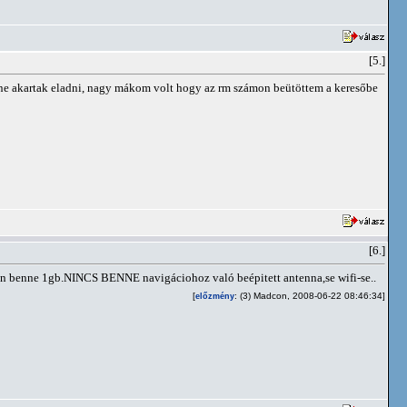
[5.]
lone akartak eladni, nagy mákom volt hogy az rm számon beütöttem a keresőbe
[6.]
an benne 1gb.NINCS BENNE navigáciohoz való beépitett antenna,se wifi-se..
[
: (3) Madcon, 2008-06-22 08:46:34]
előzmény