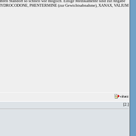
an Ihren Standort so schnell wie möglich. Einige Medikamente sind zur Abgabe
adoil, HYDROCODONE, PHENTERMINE (zur Gewichtsabnahme), XANAX, VALIUM
[2.]