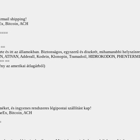
irmail shipping!
Ex, Bitcoin, ACH
====
==
te és itt az államokban. Biztonságos, egyszerű és diszkrét, mihamarabbi helyszínre
 ATIVAN, Adderall, Kodein, Klonopin, Tramadoil, HIDROKODON, PHENTERMIN
== ==
ny az amerikai átlagárból)
éket, és ingyenes rendszeres légipostai szállítást kap!
AmeEx, Bitcoin, ACH
=