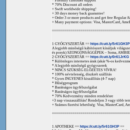
* Friendly customer support
* 70% Discount all orders
+ Swift worldwide shipping!
+ 30 days money back guarantee!
+ Order 3 or more products and get free Regular A
+ Many payment options: Visa, MasterCard, Ame
======================================
1 GYÓGYSZERTÁR ==
https://cutt.ly/5r61GH3P
A legjobb minőségű kábítószert kínáljuk világszer
és porok) SZONGONSÁGGÉPEK – Soma, AMBIEN,
2 GYÓGYSZERTÁR ==
https://cutt.ly/0r61JrKG
* Különleges internetes árak (akár %-os kedvezmé
* A legjobb minőségű gyógyszerek
* NINCS SZÜKSÉG ELŐZETES VÍVRA!
* 100% névtelenség, diszkrét szállítás
* Gyors INGYENES kiszállítás (4-7 nap)
* Hűségprogram
* Barátságos ügyfélszolgálat
* Barátságos ügyfélszolgálat
* 70% Kedvezmény minden rendelésre
+3 nap visszaszállítás! Rendeljen 3 vagy több term
+ Számos fizetési lehetőség: Visa, MasterCard, 
======================================
1 APOTHEKE ==
https://cutt.ly/5r61GH3P
==