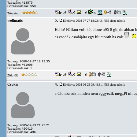
Tagszám: #13575
Hozzászólások: 558
Törzstag
5.
wolfmatic
Elküldve: 2008-07-27 18:22:43,
N95 clone telcsik
Hello! Nállam volt két clone n95 8 gb, de abban
és csodák csodájára egy bluetooth hs volt
Tagság: 2008-07-27 18:13:35
Tagszám: #61906
Hozzászólások: 1
Zöldfülű
4.
Csokis
Elküldve: 2008-06-25 09:48:31,
N95 clone telcsik
a Clonba sok minden nem eggyezik meg,,Pl nincs
Tagság: 2005-07-13 21:23:21
Tagszám: #20419
Hozzászólások: 496