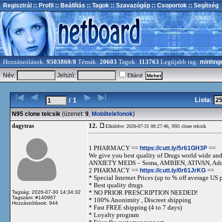
Regisztrál
:: Profil
:: Beállítás
:: Tagok
:: Szavazógép
:: Csoportok
:: Segítség
Hozzászólások:
9503860/8
Témák:
20603
Tagok:
113763
Legújabb tag:
minhng
Név:
Jelszó:
Eltárol
Lista:
/ 1
N95 clone telcsik
(üzenet:
9
,
Mobiltelefonok
)
12.
dagytras
Elküldve: 2026-07-31 00:27:46,
N95 clone telcsik
1 PHARMACY ==
https://cutt.ly/5r61GH3P
==
We give you best quality of Drugs world wide and h
ANXIETY MEDS – Soma, AMBIEN, ATIVAN, Adde
2 PHARMACY ==
https://cutt.ly/0r61JrKG
==
* Special Internet Prices (up to % off average US p
* Best quality drugs
* NO PRIOR PRESCRIPTION NEEDED!
Tagság: 2026-07-30 14:34:32
Tagszám: #140967
* 100% Anonimity , Discreet shipping
Hozzászólások: 944
* Fast FREE shipping (4 to 7 days)
* Loyalty program