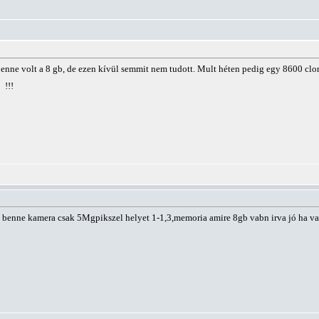
 benne volt a 8 gb, de ezen kívül semmit nem tudott. Mult héten pedig egy 8600 c
!!!
 benne kamera csak 5Mgpikszel helyet 1-1,3,memoria amire 8gb vabn irva jó ha v