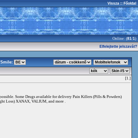
Vissza
:: Főoldal
Online: (
/
)
81
1
Elfelejtette jelszavát?
Smile:
[1.]
 possible. Some Drugs available for delivery Pain Killers (Pills & Powders)
t Loss) XANAX, VALIUM, and more .