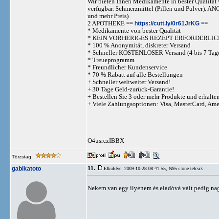
Wir bieten Ihnen Medikamente in bester Qualität w
verfügbar. Schmerzmittel (Pillen und Pulve
und mehr Preis)
2 APOTHEKE ==
https://cutt.ly/0r61JrKG
==
* Medikamente von bester Qualität
* KEIN VORHERIGES REZEPT ERFORDERLIC
* 100 % Anonymität, diskreter Versand
* Schneller KOSTENLOSER Versand (4 bis 7 Tag
* Treueprogramm
* Freundlicher Kundenservice
* 70 % Rabatt auf alle Bestellungen
+ Schneller weltweiter Versand!
+ 30 Tage Geld-zurück-Garantie!
+ Bestellen Sie 3 oder mehr Produkte und erhalte
+ Viele Zahlungsoptionen: Visa, MasterCard, Am
O4usrczIBBX
Törzstag
11.
gabikatoto
Elküldve: 2009-10-28 08:41:55,
N95 clone telcsik
Nekem van egy ilyenem és eladóvá vált pedig na