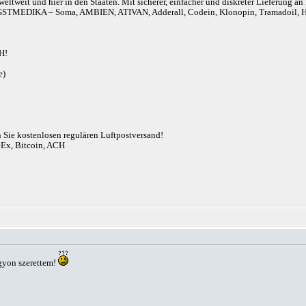
eltweit und hier in den Staaten. Mit sicherer, einfacher und diskreter Lieferung 
r). ANGSTMEDIKA – Soma, AMBIEN, ATIVAN, Adderall, Codein, Klonopin, Tram
H!
e)
n Sie kostenlosen regulären Luftpostversand!
eEx, Bitcoin, ACH
gyon szerettem!