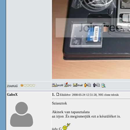
Zöldfülű
1.
GaboX
Elküldve: 2008-05-24 12:51:28,
N95 clone telcsik
Sziasztok
Akinek van tapasztalata
az irjon .És megismerjük ezt a készüléket is.
üdv G