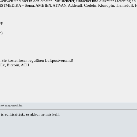
eltweit und hier in den Staaten. Mit sicherer, einfacher und diskreter Lieferung 
r). ANGSTMEDIKA – Soma, AMBIEN, ATIVAN, Adderall, Codein, Klonopin, Tram
H!
e)
n Sie kostenlosen regulären Luftpostversand!
eEx, Bitcoin, ACH
ónok magyarositása
ad frissítést,. és akkor ne mis kell.