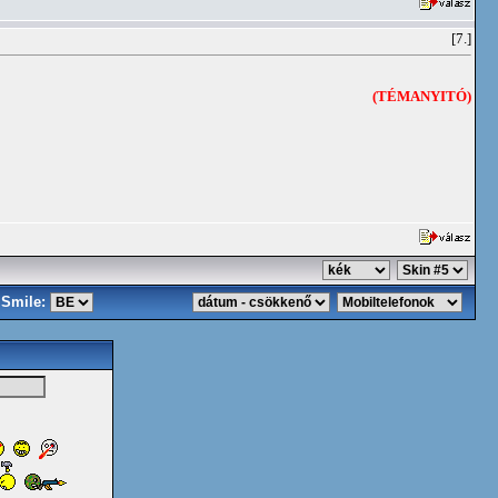
[7.]
(TÉMANYITÓ)
Smile: