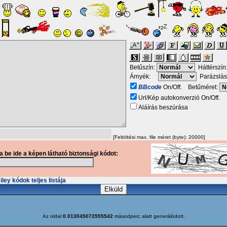
Betűszín:
Háttérszín
Árnyék:
Parázslás
BBcode
On/Off. Betűméret:
Url/Kép autokonverzió On/Off.
Aláírás beszúrása
[Feltöltési max. file méret (byte): 20000]
ja be ide a képen látható biztonsági kódot:
ley kódok teljes listája
Az oldal
0.013045072555542
másodperc alatt generálódott.