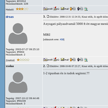
Tagszám: #21614
Hozzászólások: 226
Haladó
3.
drsas
Elküldve: 2008-12-31 12:24:33,
Kinai telók, és egyéb klón
A nyugati pályaudvarnál 5000 ft ért magyar menüt 
MIKI
[válaszok erre:
]
#10
Tagság: 2003-07-27 09:25:10
Tagszám: #5904
Hozzászólások: 2
Zöldfülű
2.
xxolaa
Elküldve: 2008-10-06 07:23:27,
Kinai telók, és egyéb klón
1-2 tipusban én is tudok segiteni.!!!
Tagság: 2007-10-12 09:44:46
Tagszám: #50239
Hozzászólások: 3