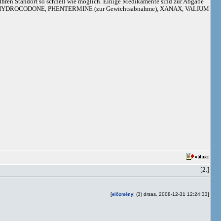
an Ihren Standort so schnell wie möglich. Einige Medikamente sind zur Abgabe
adoil, HYDROCODONE, PHENTERMINE (zur Gewichtsabnahme), XANAX, VALIUM
[2.]
[
: (3) drsas, 2008-12-31 12:24:33]
előzmény