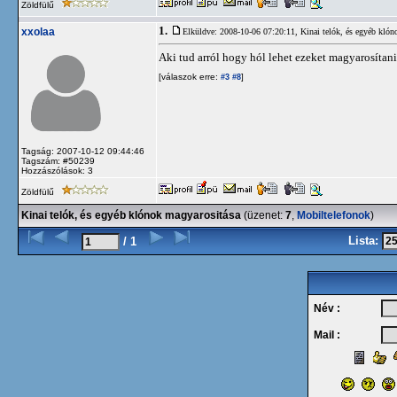
Zöldfülű
1.
xxolaa
Elküldve: 2008-10-06 07:20:11,
Kinai telók, és egyéb klón
Aki tud arról hogy hól lehet ezeket magyarosítani
[válaszok erre:
]
#3
#8
Tagság: 2007-10-12 09:44:46
Tagszám: #50239
Hozzászólások: 3
Zöldfülű
Kinai telók, és egyéb klónok magyarositása
(üzenet:
7
,
Mobiltelefonok
)
Lista:
/ 1
Név :
Mail :