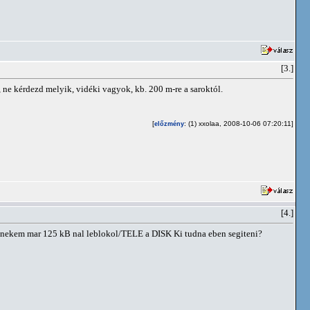
[3.]
 ne kérdezd melyik, vidéki vagyok, kb. 200 m-re a saroktól.
[
: (1) xxolaa, 2008-10-06 07:20:11]
előzmény
[4.]
e nekem mar 125 kB nal leblokol/TELE a DISK Ki tudna eben segiteni?