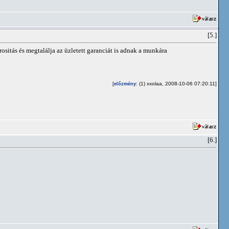
[5.]
sitás és megtalálja az üzletett garanciát is adnak a munkára
[
: (1) xxolaa, 2008-10-06 07:20:11]
előzmény
[6.]