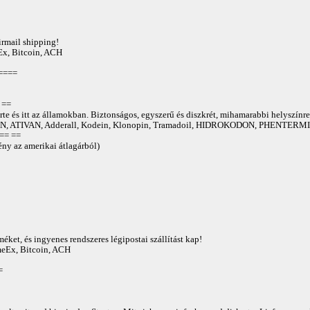
irmail shipping!
Ex, Bitcoin, ACH
====
==
te és itt az államokban. Biztonságos, egyszerű és diszkrét, mihamarabbi helyszínre
 ATIVAN, Adderall, Kodein, Klonopin, Tramadoil, HIDROKODON, PHENTERMIN
== ==
ny az amerikai átlagárból)
éket, és ingyenes rendszeres légipostai szállítást kap!
AmeEx, Bitcoin, ACH
=