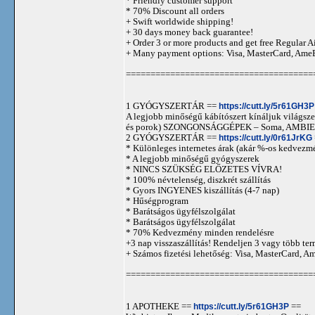
* Friendly customer support
* 70% Discount all orders
+ Swift worldwide shipping!
+ 30 days money back guarantee!
+ Order 3 or more products and get free Regular A
+ Many payment options: Visa, MasterCard, Ame
======================================
1 GYÓGYSZERTÁR ==
https://cutt.ly/5r61GH3P
A legjobb minőségű kábítószert kínáljuk világszer
és porok) SZONGONSÁGGÉPEK – Soma, AMBIEN,
2 GYÓGYSZERTÁR ==
https://cutt.ly/0r61JrKG
* Különleges internetes árak (akár %-os kedvezmé
* A legjobb minőségű gyógyszerek
* NINCS SZÜKSÉG ELŐZETES VÍVRA!
* 100% névtelenség, diszkrét szállítás
* Gyors INGYENES kiszállítás (4-7 nap)
* Hűségprogram
* Barátságos ügyfélszolgálat
* Barátságos ügyfélszolgálat
* 70% Kedvezmény minden rendelésre
+3 nap visszaszállítás! Rendeljen 3 vagy több term
+ Számos fizetési lehetőség: Visa, MasterCard, 
======================================
1 APOTHEKE ==
https://cutt.ly/5r61GH3P
==