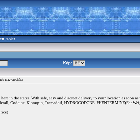
en_soler
Kép:
ónok magyarositása
ere in the states. With safe, easy and discreet delivery to your location as soon as
rall, Codeine, Klonopin, Tramadoil, HYDROCODONE, PHENTERMINE(For Weigh
rice)