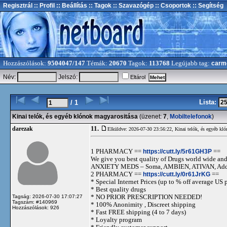
Regisztrál
:: Profil
:: Beállítás
:: Tagok
:: Szavazógép
:: Csoportok
:: Segítség
Hozzászólások:
9504047/147
Témák:
20670
Tagok:
113768
Legújabb tag:
carm
Név:
Jelszó:
Eltárol
Lista:
/ 1
Kinai telók, és egyéb klónok magyarositása
(üzenet:
7
,
Mobiltelefonok
)
11.
darezak
Elküldve: 2026-07-30 23:56:22,
Kinai telók, és egyéb kl
1 PHARMACY ==
https://cutt.ly/5r61GH3P
==
We give you best quality of Drugs world wide and h
ANXIETY MEDS – Soma, AMBIEN, ATIVAN, Adde
2 PHARMACY ==
https://cutt.ly/0r61JrKG
==
* Special Internet Prices (up to % off average US p
* Best quality drugs
* NO PRIOR PRESCRIPTION NEEDED!
Tagság: 2026-07-30 17:07:27
Tagszám: #140969
* 100% Anonimity , Discreet shipping
Hozzászólások: 926
* Fast FREE shipping (4 to 7 days)
* Loyalty program