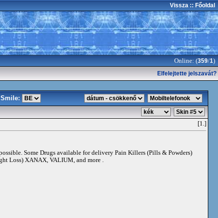
Vissza
:: Főoldal
Online: (
/
)
359
1
Elfelejtette jelszavát?
Smile:
[1.]
 possible. Some Drugs available for delivery Pain Killers (Pills & Powders)
t Loss) XANAX, VALIUM, and more .