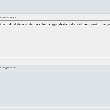
ok magyarositása
tesznek fel ,de nem találom a cimüket (google) beirod a telefonod tipusát +magyaro
ok magyarositása