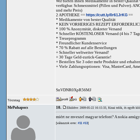
Wir bieten Ihnen Medikamente in bester Qualität w
verfügbar. Schmerzmittel (Pillen und Pulve
und mehr Preis)
2 APOTHEKE ==
https://cutt.ly/0r61JrKG
==
* Medikamente von bester Qualität
* KEIN VORHERIGES REZEPT ERFORDERLIC
* 100 % Anonymität, diskreter Versand
* Schneller KOSTENLOSER Versand (4 bis 7 Tag
* Treueprogramm
* Freundlicher Kundenservice
* 70 % Rabatt auf alle Bestellungen
+ Schneller weltweiter Versand!
+ 30 Tage Geld-zurück-Garantie!
+ Bestellen Sie 3 oder mehr Produkte und erhalte
+ Viele Zahlungsoptionen: Visa, MasterCard, Am
SnVDNR0XpR56MJ
Törzstag
10.
MrPuhapocs
Elküldve: 2009-05-22 16:15:33,
Kinai telók, és egyéb kl
miért ne mveszel magyar telefont? A nokia amúgy is 
[válaszok erre:
]
#11
#13