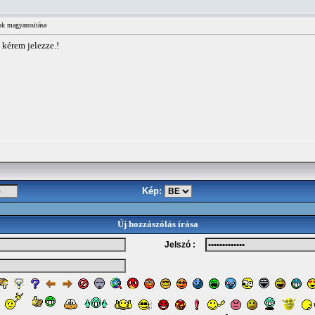
ok magyarositása
 kérem jelezze.!
Kép:
Új hozzászólás írása
Jelszó :