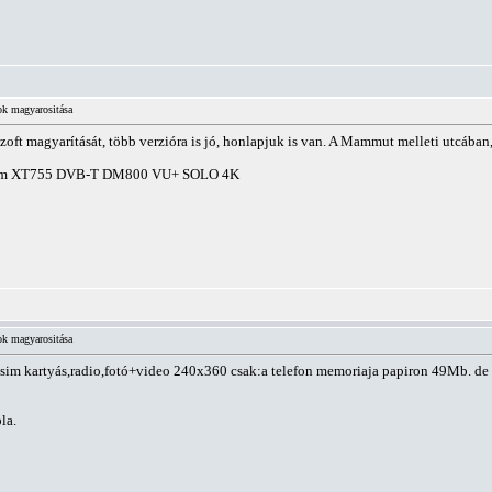
ok magyarositása
oft magyarítását, több verzióra is jó, honlapjuk is van. A Mammut melleti utcában,
ticum XT755 DVB-T DM800 VU+ SOLO 4K
ok magyarositása
 sim kartyás,radio,fotó+video 240x360 csak:a telefon memoriaja papiron 49Mb. d
la.