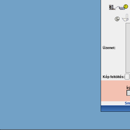
Üzenet:
Kép feltöltés:
Ír
Smi