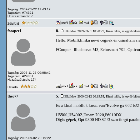
Tagság: 2009-05-22 11:43:17
Tagszám: #74321
Hozzászólások: 7
Zöldfülű
8.
fcooper1
Elküldve: 2009-03-31 10:28:27,
Kinai telók, és egyéb klón
Hello, Mobilklinika nevű cégnek én csináltam a sz
FCooper - Illusionsat M3, Echosmart 792, Op
Tagság: 2005-11-26 09:08:42
Tagszám: #24061
Hozzászólások: 174
Haladó
5.
theo77
Elküldve: 2009-02-12 20:19:55,
Kinai telók, és egyéb klón
Es a kinai mobilok koszt van?Evolve gx 602 is!2
H5500,H5400Z,Dream 7020,P6010DX
Digis gépek, Opt 9300 HD S2 /3 szor forgó parabo
Tagság: 2005-09-02 20:19:22