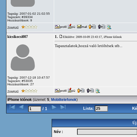
Tagság: 2007-01-02 21:02:55
Tagszám: #39334
Hozzászólások: 9
Zöldfülű
1.
kicsikocsi007
Elküldve: 2009-10-09 23:43:17,
iPhone klónok
Tapasztalatok,hozzá való letöltések stb...
Tagság: 2007-12-18 10:47:57
Tagszám: #53035
Hozzászólások: 27
Zöldfülű
iPhone klónok
(üzenet:
5
,
Mobiltelefonok
)
Lista:
Ké
/ 1
Új
Név :