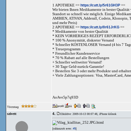
1 APOTHEKE ==
https://cutt.ly/5r61GH3P
==
Wir bieten Ihnen Medikamente in bester Qualität w
Standort so schnell wie möglich. Einige Medika
AMBIEN, ATIVAN, Adderall, Codein, Klonopi
und mehr Preis)
2 APOTHEKE ==
https://cutt.ly/0r61JrKG
==
* Medikamente von bester Qualität
* KEIN VORHERIGES REZEPT ERFORDERLIC
* 100 % Anonymität, diskreter Versand
* Schneller KOSTENLOSER Versand (4 bis 7 Tag
* Treueprogramm
* Freundlicher Kundenservice
* 70 % Rabatt auf alle Bestellungen
+ Schneller weltweiter Versand!
+ 30 Tage Geld-zurück-Garantie!
+ Bestellen Sie 3 oder mehr Produkte und erhalte
+ Viele Zahlungsoptionen: Visa, MasterCard, Am
AoAve5p7q93D
Törzstag
4.
szivett
Elküldve: 2009-10-13 00:07:48,
iPhone klónok
.html
[válaszok erre:
]
#5