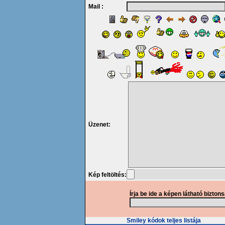
Mail :
Üzenet:
Kép feltöltés:
Írja be ide a képen látható bizton
Smiley kódok teljes listája