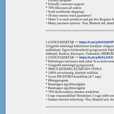
* Loyalty program
* Friendly customer support
* 70% Discount all orders
+ Swift worldwide shipping!
+ 30 days money back guarantee!
+ Order 3 or more products and get free Regular A
+ Many payment options: Visa, MasterCard, Ame
======================================
1 GYÓGYSZERTÁR ==
https://cutt.ly/5r61GH3P
A legjobb minőségű kábítószert kínáljuk világszer
szállítással. Egyes kézbesíthető gyógyszerek 
Adderall, Kodein, Klonopin, Tramadoil, HID
2 GYÓGYSZERTÁR ==
https://cutt.ly/0r61JrKG
* Különleges internetes árak (akár %-os kedvezmé
* A legjobb minőségű gyógyszerek
* NINCS SZÜKSÉG ELŐZETES VÍVRA!
* 100% névtelenség, diszkrét szállítás
* Gyors INGYENES kiszállítás (4-7 nap)
* Hűségprogram
* Barátságos ügyfélszolgálat
* Barátságos ügyfélszolgálat
* 70% Kedvezmény minden rendelésre
+3 nap visszaszállítás! Rendeljen 3 vagy több term
+ Számos fizetési lehetőség: Visa, MasterCard, 
======================================