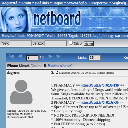
Regisztrál
:: Profil
:: Beállítás
:: Tagok
:: Szavazógép
:: Csoportok
:: Segítség
Hozzászólások:
9504056/7
Témák:
20673
Tagok:
113768
Legújabb tag:
carmen
Név:
Jelszó:
Eltárol
Lista:
Ké
/ 1
iPhone klónok
(üzenet:
5
,
Mobiltelefonok
)
5.
dagytras
Elküldve: 2026-07-30 20:05:36,
iPhone klónok
1 PHARMACY ==
https://cutt.ly/5r61GH3P
==
We give you best quality of Drugs world wide and h
Some Drugs available for delivery Pain Killers
Tramadoil, HYDROCODONE, PHENTERMINE(For 
2 PHARMACY ==
https://cutt.ly/0r61JrKG
==
* Special Internet Prices (up to % off average US p
* Best quality drugs
Tagság: 2026-07-30 14:34:32
Tagszám: #140967
* NO PRIOR PRESCRIPTION NEEDED!
Hozzászólások: 944
* 100% Anonimity , Discreet shipping
* Fast FREE shipping (4 to 7 days)