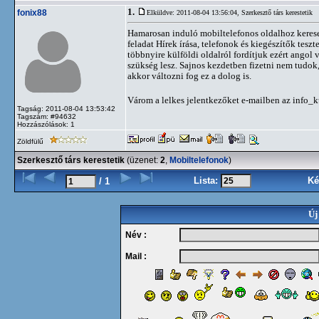
1.
fonix88
Elküldve: 2011-08-04 13:56:04,
Szerkesztő társ kerestetik
Hamarosan induló mobiltelefonos oldalhoz keresek
feladat Hírek írása, telefonok és kiegészítők teszt
többnyire külföldi oldalról fordítjuk ezért angol
szükség lesz. Sajnos kezdetben fizetni nem tudok, 
akkor változni fog ez a dolog is.
Várom a lelkes jelentkezőket e-mailben az inf
Tagság: 2011-08-04 13:53:42
Tagszám: #94632
Hozzászólások: 1
Zöldfülű
Szerkesztő társ kerestetik
(üzenet:
2
,
Mobiltelefonok
)
Lista:
Ké
/ 1
Új
Név :
Mail :