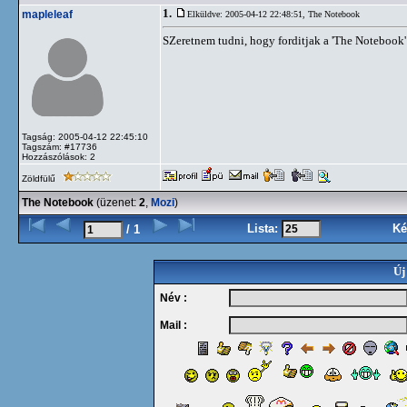
1.
mapleleaf
Elküldve: 2005-04-12 22:48:51,
The Notebook
SZeretnem tudni, hogy forditjak a 'The Notebook' c.
Tagság: 2005-04-12 22:45:10
Tagszám: #17736
Hozzászólások: 2
Zöldfülű
The Notebook
(üzenet:
2
,
Mozi
)
Lista:
Ké
/ 1
Új
Név :
Mail :