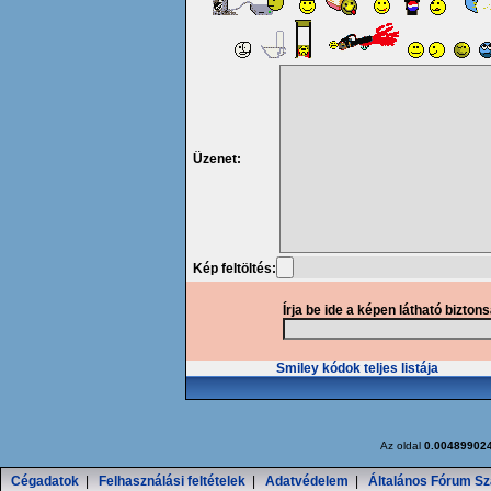
Üzenet:
Kép feltöltés:
Írja be ide a képen látható bizton
Smiley kódok teljes listája
Az oldal
0.00489902
Cégadatok
|
Felhasználási feltételek
|
Adatvédelem
|
Általános Fórum Sz