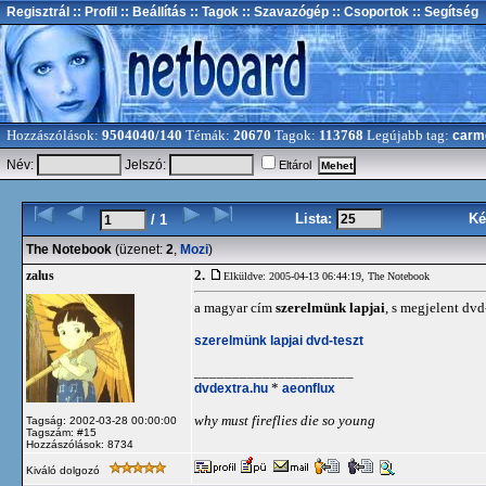
Regisztrál
:: Profil
:: Beállítás
:: Tagok
:: Szavazógép
:: Csoportok
:: Segítség
Hozzászólások:
9504040/140
Témák:
20670
Tagok:
113768
Legújabb tag:
carm
Név:
Jelszó:
Eltárol
Lista:
Ké
/ 1
The Notebook
(üzenet:
2
,
Mozi
)
2.
zalus
Elküldve: 2005-04-13 06:44:19,
The Notebook
a magyar cím
szerelmünk lapjai
, s megjelent dvd-
szerelmünk lapjai dvd-teszt
_____________________
dvdextra.hu
*
aeonflux
why must fireflies die so young
Tagság: 2002-03-28 00:00:00
Tagszám: #15
Hozzászólások: 8734
Kiváló dolgozó