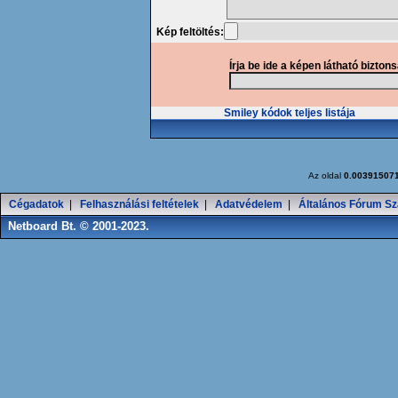
Kép feltöltés:
Írja be ide a képen látható bizton
Smiley kódok teljes listája
Az oldal
0.00391507
Cégadatok
|
Felhasználási feltételek
|
Adatvédelem
|
Általános Fórum Sz
Netboard Bt. © 2001-2023.