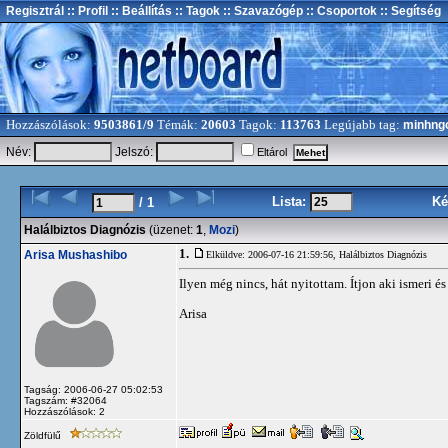
Regisztrál
:: Profil
:: Beállítás
:: Tagok
:: Szavazógép
:: Csoportok
:: Segítség
Hozzászólások:
9503861/9
Témák:
20603
Tagok:
113763
Legújabb tag:
minhng
Név:
Jelszó:
Eltárol
Lista:
Ké
/ 1
Halálbiztos Diagnózis
(üzenet:
1
,
Mozi
)
1.
Arisa Mushashibo
Elküldve: 2006-07-16 21:59:56,
Halálbiztos Diagnózis
Ilyen még nincs, hát nyitottam. Ítjon aki ismeri és 
Arisa
Tagság: 2006-06-27 05:02:53
Tagszám: #32064
Hozzászólások: 2
Zöldfülű