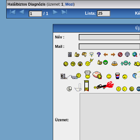
Halálbiztos Diagnózis
(üzenet:
1
,
Mozi
)
Lista:
Ké
/ 1
Új
Név :
Mail :
Üzenet: