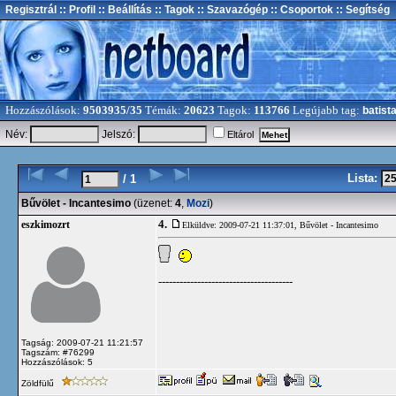
Regisztrál
:: Profil
:: Beállítás
:: Tagok
:: Szavazógép
:: Csoportok
:: Segítség
Hozzászólások:
9503935/35
Témák:
20623
Tagok:
113766
Legújabb tag:
batist
Név:
Jelszó:
Eltárol
Lista:
/ 1
Bűvölet - Incantesimo
(üzenet:
4
,
Mozi
)
4.
eszkimozrt
Elküldve: 2009-07-21 11:37:01,
Bűvölet - Incantesimo
--------------------------------------
Tagság: 2009-07-21 11:21:57
Tagszám: #76299
Hozzászólások: 5
Zöldfülű