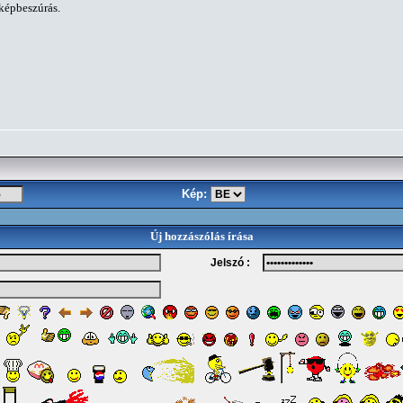
 képbeszúrás.
Kép:
Új hozzászólás írása
Jelszó :