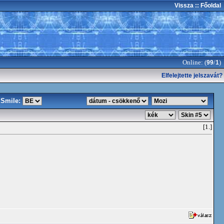
Vissza
:: Főoldal
Online: (
/
)
99
1
Elfelejtette jelszavát?
Smile:
[1.]