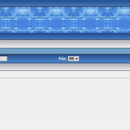
a
Kép: