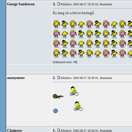
3.
George Sanderson
Elküldve: 2002-08-27 19:26:16,
Braindead
Ez meg itt a bécsi keringő.
[válaszok erre:
]
#4
2.
anonymous
Elküldve: 2002-08-27 18:30:41,
Braindead
1.
Chainsaw
Elküldve: 2002-08-27 18:28:41,
Braindead