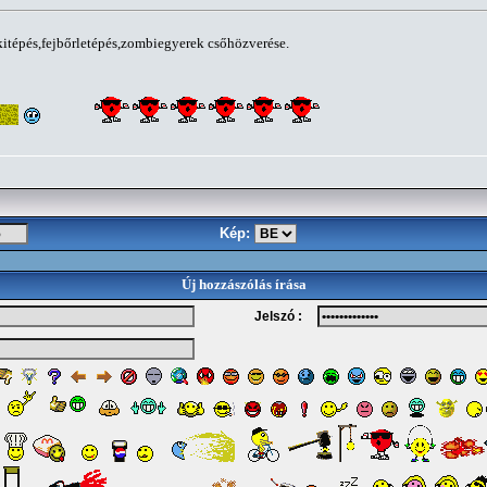
itépés,fejbőrletépés,zombiegyerek csőhözverése.
Kép:
Új hozzászólás írása
Jelszó :