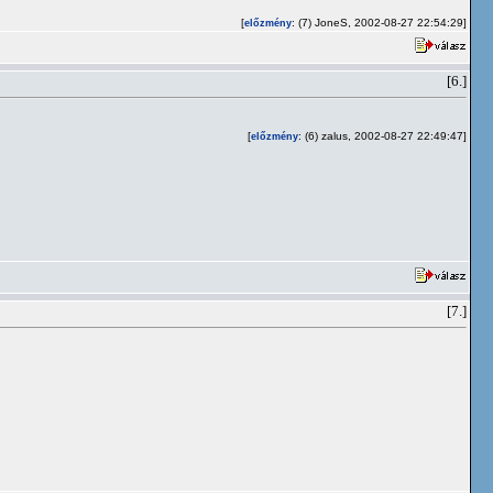
[
: (7) JoneS, 2002-08-27 22:54:29]
előzmény
[6.]
[
: (6) zalus, 2002-08-27 22:49:47]
előzmény
[7.]