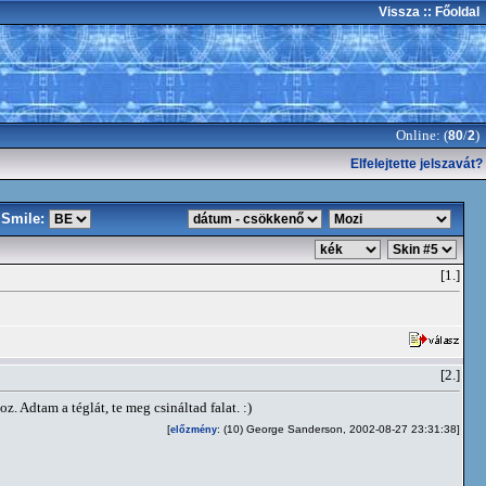
Vissza
:: Főoldal
Online: (
/
)
80
2
Elfelejtette jelszavát?
Smile:
[1.]
[2.]
 Adtam a téglát, te meg csináltad falat. :)
[
: (10) George Sanderson, 2002-08-27 23:31:38]
előzmény