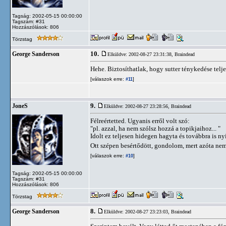
Tagság: 2002-05-15 00:00:00
Tagszám: #31
Hozzászólások: 806
Törzstag
10.
George Sanderson
Elküldve: 2002-08-27 23:31:38,
Braindead
Hehe. Biztosíthatlak, hogy sutter ténykedése telj
[válaszok erre:
]
#11
9.
JoneS
Elküldve: 2002-08-27 23:28:56,
Braindead
Félreértetted. Ugyanis erről volt szó:
"pl. azzal, ha nem szólsz hozzá a topikjaihoz... "
Idolt ez teljesen hidegen hagyta és továbbra is nyi
Ott szépen besértődött, gondolom, mert azóta nem
[válaszok erre:
]
#10
Tagság: 2002-05-15 00:00:00
Tagszám: #31
Hozzászólások: 806
Törzstag
8.
George Sanderson
Elküldve: 2002-08-27 23:23:03,
Braindead