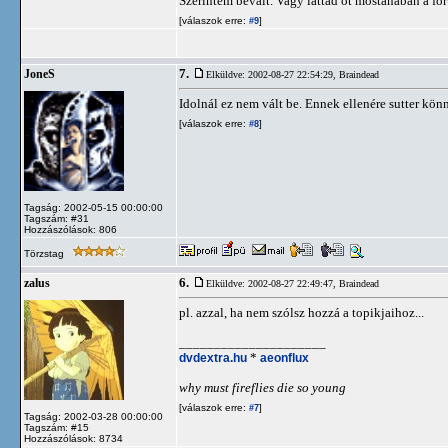
Szerintem bevált. Vagy láttad őt mostanában a f
[válaszok erre:
]
#9
7.
JoneS
Elküldve: 2002-08-27 22:54:29,
Braindead
Idolnál ez nem vált be. Ennek ellenére sutter kön
[válaszok erre:
]
#8
Tagság: 2002-05-15 00:00:00
Tagszám: #31
Hozzászólások: 806
Törzstag
6.
zalus
Elküldve: 2002-08-27 22:49:47,
Braindead
pl. azzal, ha nem szólsz hozzá a topikjaihoz...
_____________________
dvdextra.hu
*
aeonflux
why must fireflies die so young
[válaszok erre:
]
#7
Tagság: 2002-03-28 00:00:00
Tagszám: #15
Hozzászólások: 8734