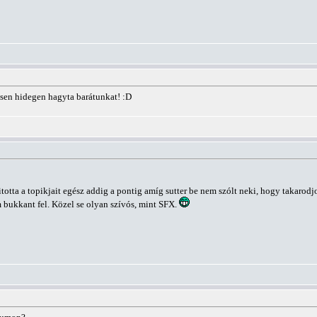
esen hidegen hagyta barátunkat! :D
totta a topikjait egész addig a pontig amíg sutter be nem szólt neki, hogy takarodjon
 bukkant fel. Közel se olyan szívós, mint SFX.