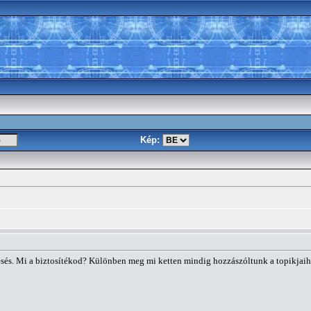
Kép:
és. Mi a biztosítékod? Különben meg mi ketten mindig hozzászóltunk a topikjaihoz.