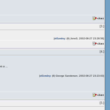
[3.]
[
: (9) JoneS, 2002-08-27 23:28:56]
előzmény
[4.]
 a ...
[
: (8) George Sanderson, 2002-08-27 23:23:03]
előzmény
[5.]