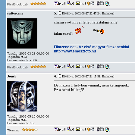
Kiváló dolgozó
5.
suttercane
Elküldve: 2002-08-27 22:47:24,
Braindead
chainsaw-t mivel lehet hatástalanítani?
talán ezzel?
__________________________
Filmzene.net - Az első magyar filmzeneoldal
http://www.emeszfoto.hu
Tagság: 2002-03-28 00:00:00
Tagszám: #13
Hozzászólások: 7506
Kiváló dolgozó
4.
JoneS
Elküldve: 2002-08-27 21:15:51,
Braindead
De hiszen 1 helyben vannak, nem keringenek.
Ez a bécsi billegő!
Tagság: 2002-05-15 00:00:00
Tagszám: #31
Hozzászólások: 806
Törzstag