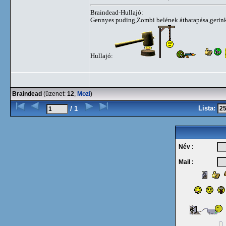
Braindead-Hullajó:
Gennyes puding,Zombi belének átharapása,gerink
Hullajó:
Braindead
(üzenet:
12
,
Mozi
)
Lista:
/ 1
Név :
Mail :