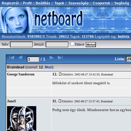
Regisztrál
:: Profil
:: Beállítás
:: Tagok
:: Szavazógép
:: Csoportok
:: Segítség
Hozzászólások:
9503901/1
Témák:
20612
Tagok:
113766
Legújabb tag:
batista
Név:
Jelszó:
Eltárol
Lista:
/ 1
Braindead
(üzenet:
12
,
Mozi
)
12.
George Sanderson
Elküldve: 2002-08-27 23:42:59,
Braindead
Időnként el szokott tűnni magától is.
11.
JoneS
Elküldve: 2002-08-27 23:37:43,
Braindead
Pedig nem úgy tűnik. Mindenesetre furcsa egybees