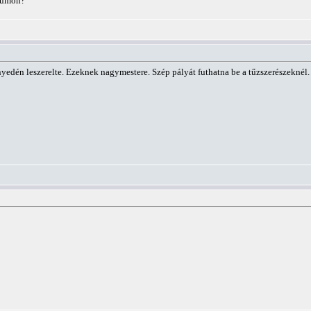
órumon?
nyedén leszerelte. Ezeknek nagymestere. Szép pályát futhatna be a tűzszerészeknél.