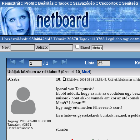
Regisztrál
:: Profil
:: Beállítás
:: Tagok
:: Szavazógép
:: Csoportok
:: Segítség
Hozzászólások:
9504042/142
Témák:
20670
Tagok:
113768
Legújabb tag:
carm
Név:
Jelszó:
Eltárol
Lista:
Ké
/ 1
Utáljuk közösen az rtl klubot!!
(üzenet:
10
,
Mozi
)
10.
sCsaba
Elküldve: 2004-05-14 13:59:45,
Utáljuk közösen az rtl kl
Igazad van Targoncás!
Ebből adódik, hogy az már az ovodában úgy beszé
műsorok pont akkor vannak amikor az utókornak t
Mesét? Lószart!!!!
Egy nagy értelmetlen félrevezető szart!
És a hatéves gyerekeknek bunkók lesznek a péld
Tagság: 2003-05-09 00:00:00
Tagszám: #3871
Hozzászólások: 5
sCsaba