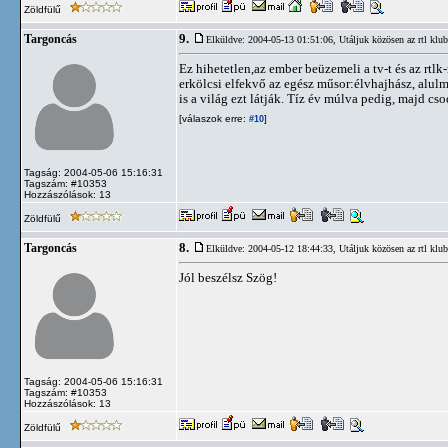
Zöldfülű
9.
Targoncás
Elküldve: 2004-05-13 01:51:06,
Utáljuk közösen az rtl klub
Ez hihetetlen,az ember beüzemeli a tv-t és az rt
erkölcsi elfekvő az egész műsor:élvhajhász, alul
is a világ ezt látják. Tíz év múlva pedig, majd c
[válaszok erre:
]
#10
Tagság: 2004-05-06 15:16:31
Tagszám: #10353
Hozzászólások: 13
Zöldfülű
8.
Targoncás
Elküldve: 2004-05-12 18:44:33,
Utáljuk közösen az rtl klub
Jól beszélsz Szög!
Tagság: 2004-05-06 15:16:31
Tagszám: #10353
Hozzászólások: 13
Zöldfülű