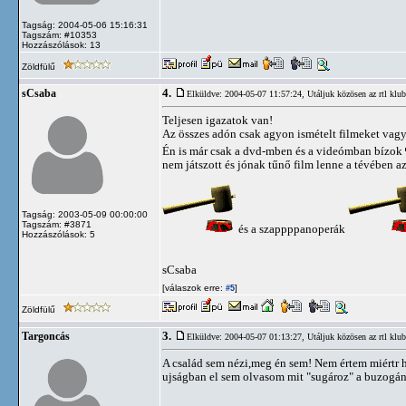
Tagság: 2004-05-06 15:16:31
Tagszám: #10353
Hozzászólások: 13
Zöldfülű
4.
sCsaba
Elküldve: 2004-05-07 11:57:24,
Utáljuk közösen az rtl klub
Teljesen igazatok van!
Az összes adón csak agyon ismételt filmeket vagy
Én is már csak a dvd-mben és a videómban bízok
nem játszott és jónak tűnő film lenne a tévében az
Tagság: 2003-05-09 00:00:00
Tagszám: #3871
és a szappppanoperák
Hozzászólások: 5
sCsaba
[válaszok erre:
]
#5
Zöldfülű
3.
Targoncás
Elküldve: 2004-05-07 01:13:27,
Utáljuk közösen az rtl klub
A család sem nézi,meg én sem! Nem értem miértr h
ujságban el sem olvasom mit "sugároz" a buzogán