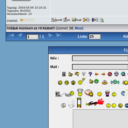
Tagság: 2004-05-06 15:16:31
Tagszám: #10353
Hozzászólások: 13
Zöldfülű
Utáljuk közösen az rtl klubot!!
(üzenet:
10
,
Mozi
)
Lista:
Ké
/ 1
Új
Név :
Mail :