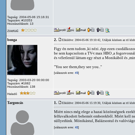
Tagság: 2004-05-06 15:16:31
Tagszám: #10353
Hozzászólások: 13
Zöldfülű
2.
bonga
Elküldve: 2004-05-06 19:10:42,
Utáljuk közösen az rtl klub
Figy én nem tudom ,ki nézi..épp ezen csodálkozo
be sem kapcsolom a TV-t max HBO ,a fogorvosnál 
és véletlenül láttam egy részt a Monikából és ,mi
"You see them,they see you.."
[válaszok erre:
]
#3
Tagság: 2003-03-20 00:00:00
Tagszám: #1682
Hozzászólások: 138
Haladó
1.
Targoncás
Elküldve: 2004-05-06 15:19:30,
Utáljuk közösen az rtl klub
Miért nincs még elege a hazai közönségnek ezekbő
felfuvalkodott behemót emberekből. Miért kell 
süllyedünk. Mónikástul, Balázsostul és valóviágos
[válaszok erre:
]
#2