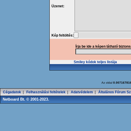
Üzenet:
Kép feltöltés:
Írja be ide a képen látható bizton
Smiley kódok teljes listája
Az oldal
0.00716781
Cégadatok
|
Felhasználási feltételek
|
Adatvédelem
|
Általános Fórum Sz
Netboard Bt. © 2001-2023.