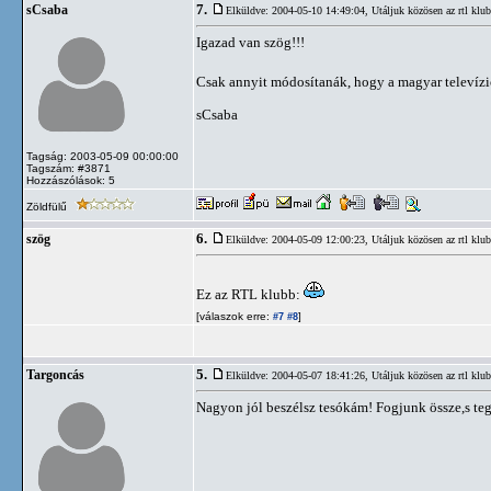
7.
sCsaba
Elküldve: 2004-05-10 14:49:04,
Utáljuk közösen az rtl klub
Igazad van szög!!!
Csak annyit módosítanák, hogy a magyar televízi
sCsaba
Tagság: 2003-05-09 00:00:00
Tagszám: #3871
Hozzászólások: 5
Zöldfülű
6.
szög
Elküldve: 2004-05-09 12:00:23,
Utáljuk közösen az rtl klub
Ez az RTL klubb:
[válaszok erre:
]
#7
#8
5.
Targoncás
Elküldve: 2004-05-07 18:41:26,
Utáljuk közösen az rtl klub
Nagyon jól beszélsz tesókám! Fogjunk össze,s te