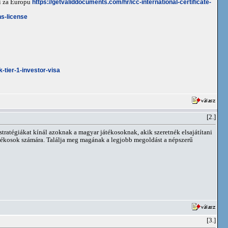
ji za Europu
https://getvaliddocuments.com/hr/icc-international-certificate-
ns-license
-tier-1-investor-visa
[2.]
stratégiákat kínál azoknak a magyar játékosoknak, akik szeretnék elsajátítani
 játékosok számára. Találja meg magának a legjobb megoldást a népszerű
[3.]