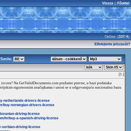
Vissza
:: Főoldal
Online: (
/
)
337
4
Elfelejtette jelszavát?
Smile:
[1.]
og izvora? Na GetValidDocuments.com pružamo pravne, u bazi podataka
ustrijskim sigurnosnim značajkama i unosi se u odgovarajuću nacionalnu bazu
y-netherlands-drivers-license
hr/buy-norwegian-drivers-license
lovanian-driving-license
om/hr/buy-a-spanish-driving-license
-serbian-driving-license