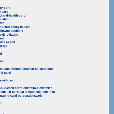
ity-card
d-card
id-and-health-card
nal-id
ard
y-luxembourg-id-card
d-dowod-osobisty
o-de-cidadao
ard
vices-card
d-qid
rd
ard
dni-documento-nacional-de-identidad
-id-card
an-id-card
n-id-card-carta-didentita-elettronica
onal-id-card-carte-nationale-didentite
rman-id-card-personalausweis
rd