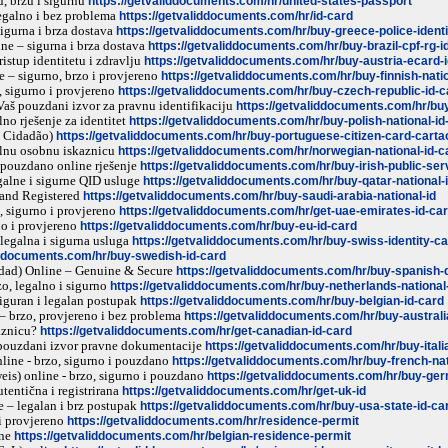
, brzu i sigurnu
https://getvaliddocuments.com/hr/united-states-passport
legalno i bez problema
https://getvaliddocuments.com/hr/id-card
sigurna i brza dostava
https://getvaliddocuments.com/hr/buy-greece-police-ident
ne – sigurna i brza dostava
https://getvaliddocuments.com/hr/buy-brazil-cpf-rg-i
ristup identitetu i zdravlju
https://getvaliddocuments.com/hr/buy-austria-ecard-
 – sigurno, brzo i provjereno
https://getvaliddocuments.com/hr/buy-finnish-natio
 sigurno i provjereno
https://getvaliddocuments.com/hr/buy-czech-republic-id-c
aš pouzdani izvor za pravnu identifikaciju
https://getvaliddocuments.com/hr/bu
no rješenje za identitet
https://getvaliddocuments.com/hr/buy-polish-national-i
e Cidadão)
https://getvaliddocuments.com/hr/buy-portuguese-citizen-card-carta
alnu osobnu iskaznicu
https://getvaliddocuments.com/hr/norwegian-national-id-c
i pouzdano online rješenje
https://getvaliddocuments.com/hr/buy-irish-public-ser
egalne i sigurne QID usluge
https://getvaliddocuments.com/hr/buy-qatar-national-i
 and Registered
https://getvaliddocuments.com/hr/buy-saudi-arabia-national-id
 sigurno i provjereno
https://getvaliddocuments.com/hr/get-uae-emirates-id-ca
no i provjereno
https://getvaliddocuments.com/hr/buy-eu-id-card
 legalna i sigurna usluga
https://getvaliddocuments.com/hr/buy-swiss-identity-c
iddocuments.com/hr/buy-swedish-id-card
dad) Online – Genuine & Secure
https://getvaliddocuments.com/hr/buy-spanish-
o, legalno i sigurno
https://getvaliddocuments.com/hr/buy-netherlands-national
siguran i legalan postupak
https://getvaliddocuments.com/hr/buy-belgian-id-card
– brzo, provjereno i bez problema
https://getvaliddocuments.com/hr/buy-australi
aznicu?
https://getvaliddocuments.com/hr/get-canadian-id-card
 pouzdani izvor pravne dokumentacije
https://getvaliddocuments.com/hr/buy-italia
line - brzo, sigurno i pouzdano
https://getvaliddocuments.com/hr/buy-french-nati
is) online - brzo, sigurno i pouzdano
https://getvaliddocuments.com/hr/buy-ge
tentična i registrirana
https://getvaliddocuments.com/hr/get-uk-id
 – legalan i brz postupak
https://getvaliddocuments.com/hr/buy-usa-state-id-ca
i provjereno
https://getvaliddocuments.com/hr/residence-permit
ine
https://getvaliddocuments.com/hr/belgian-residence-permit