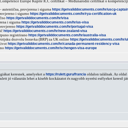
of Competence Europe Kupite ICC certifikat – Međunarodni certifikat o kompetenci
 autentična, provjerena i sigurna
https://getvaliddocuments.com/hr/uscg-captai
provjereno i sigurno
https://getvaliddocuments.com/hr/rya-certification-uk
tično
https://getvaliddocuments.com/hr/visa
rena i sigurna
https://getvaliddocuments.com/hr/us-visa
 provjereno
https://getvaliddocuments.com/hr/portugal-visa
dič
https://getvaliddocuments.com/hr/new-zealand-visa
otpuno registrirano
https://getvaliddocuments.com/hr/australia-visa
metrijsku dozvolu boravka (BRP) za UK online
https://getvaliddocuments.com/hr/uk
život
https://getvaliddocuments.com/hr/canada-permanent-residency-visa
žno
https://getvaliddocuments.com/hr/schengen-visa-europe
atégiákat keresnek, amelyeket a
https://rulett.guru/francia
oldalon találnak. Az oldal 
a rulett jó választás lehet a kisebb kockázatot és nagyobb nyerési esélyeket kereső