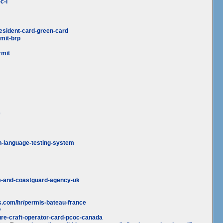
c-l
esident-card-green-card
mit-brp
rmit
e
ish-language-testing-system
me-and-coastguard-agency-uk
s.com/hr/permis-bateau-france
y
ure-craft-operator-card-pcoc-canada