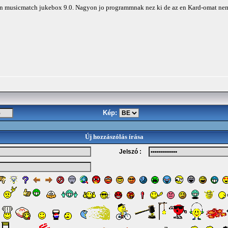
in musicmatch jukebox 9.0. Nagyon jo programmnak nez ki de az en Kard-omat nem
Kép:
Új hozzászólás írása
Jelszó :