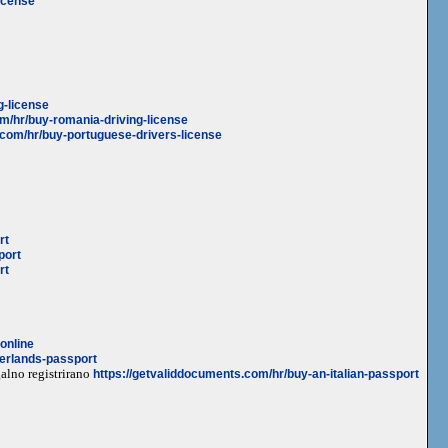
icense
g-license
m/hr/buy-romania-driving-license
.com/hr/buy-portuguese-drivers-license
rt
port
rt
online
herlands-passport
galno registrirano
https://getvaliddocuments.com/hr/buy-an-italian-passport