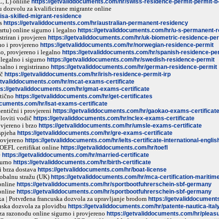
C, L) online
https://getvaliddocuments.com/hr/swiss-residence-permit-permit-b-
 dozvolu za kvalificirane migrante online
isa-skilled-migrant-residence
as
https://getvaliddocuments.com/hr/australian-permanent-residency
rtu) online sigurno i legalno
https://getvaliddocuments.com/hr/u-s-permanent-r
striran i provjeren
https://getvaliddocuments.com/hr/uk-biometric-residence-per
no i provjereno
https://getvaliddocuments.com/hr/norwegian-residence-permit
o, provjereno i legalno
https://getvaliddocuments.com/hr/spanish-residence-pe
 legalno i sigurno
https://getvaliddocuments.com/hr/swedish-residence-permit
alno i registrirano
https://getvaliddocuments.com/hr/german-residence-permit
ič
https://getvaliddocuments.com/hr/irish-residence-permit-irp
getvaliddocuments.com/hr/mcat-exams-certificate
ps://getvaliddocuments.com/hr/gmat-exams-certificate
ntično
https://getvaliddocuments.com/hr/get-certificates
ocuments.com/hr/lsat-exams-certificate
tentični i provjereni
https://getvaliddocuments.com/hr/gaokao-exams-certificat
eloviti vodič
https://getvaliddocuments.com/hr/nclex-exams-certificate
ovjereno i brzo
https://getvaliddocuments.com/hr/umsle-exams-certificate
uspjeha
https://getvaliddocuments.com/hr/gre-exams-certificate
provjereno
https://getvaliddocuments.com/hr/ielts-certificate-international-engl
TOEFL certifikat online
https://getvaliddocuments.com/hr/toefl
e
https://getvaliddocuments.com/hr/married-certificate
igurno
https://getvaliddocuments.com/hr/birth-certificate
 i brza dostava
https://getvaliddocuments.com/hr/boat-license
 obalnu stražu (UK)
https://getvaliddocuments.com/hr/mca-certification-mariti
online
https://getvaliddocuments.com/hr/sportbootfuhrerschein-sbf-germany
online
https://getvaliddocuments.com/hr/sportbootfuhrerschein-sbf-germany
a | Potvrđena francuska dozvola za upravljanje brodom
https://getvaliddocument
janska dozvola za plovidbu
https://getvaliddocuments.com/hr/patente-nautica-ital
za razonodu online sigurno i provjereno
https://getvaliddocuments.com/hr/pleas