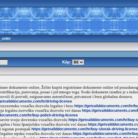
_soler
Kép:
rirane dokumente online, Želite kupiti registrirane dokumente online od pouzdan
dentifikaciju, putovanja, posao i još mnogo toga. Svaki dokument izrađen je s ind
ozvoli ili potvrdi, osiguravamo autentičnost, privatnost i brzu globalnu dostavu.
/getvaliddocuments.com/hr/driving-license
nizozemsku vozačku dozvolu legalno i brzo
https://getvaliddocuments.com/hr/bu
oju legalnu norvešku vozačku dozvolu već danas
https://getvaliddocuments.com/
ddocuments.com/hr/buy-polish-driving-license
bavite svoju slovensku vozačku dozvolu
https://getvaliddocuments.com/hr/buy-s
egalnu i brzu španjolsku vozačku dozvolu već danas
https://getvaliddocuments.c
i siguran postupak
https://getvaliddocuments.com/hr/buy-slovak-driving-license
 legalnu srpsku vozačku dozvolu već danas
https://getvaliddocuments.com/hr/buy