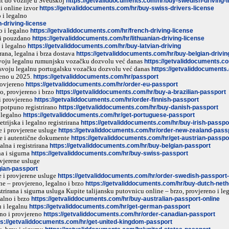
ut do vožnje u Švedskoj
https://getvaliddocuments.com/hr/buy-swedish-driving-l
i online izvor
https://getvaliddocuments.com/hr/buy-swiss-drivers-license
 i legalno
-driving-license
o i legalno
https://getvaliddocuments.com/hr/french-driving-license
o i pouzdano
https://getvaliddocuments.com/hr/lithuanian-driving-license
 i legalno
https://getvaliddocuments.com/hr/buy-latvian-driving
rana, legalna i brza dostava
https://getvaliddocuments.com/hr/buy-belgian-drivin
voju legalnu rumunjsku vozačku dozvolu već danas
https://getvaliddocuments.co
svoju legalnu portugalsku vozačku dozvolu već danas
https://getvaliddocuments
reno u 2025.
https://getvaliddocuments.com/hr/passport
rovjereno
https://getvaliddocuments.com/hr/order-eu-passport
o, provjereno i brzo
https://getvaliddocuments.com/hr/buy-a-brazilian-passport
 i provjereno
https://getvaliddocuments.com/hr/order-finnish-passport
 potpuno registrirano
https://getvaliddocuments.com/hr/buy-danish-passport
i legalno
https://getvaliddocuments.com/hr/get-portuguese-passport
trijska i legalno registrirana
https://getvaliddocuments.com/hr/buy-irish-passpo
e i provjerene usluge
https://getvaliddocuments.com/hr/order-new-zealand-pass
ane i autentične dokumente
https://getvaliddocuments.com/hr/get-austrian-passpo
lna i registrirana
https://getvaliddocuments.com/hr/buy-belgian-passport
na i sigurna
https://getvaliddocuments.com/hr/buy-swiss-passport
ovjerene usluge
gian-passport
e i provjerene usluge
https://getvaliddocuments.com/hr/order-swedish-passport-
e – provjereno, legalno i brzo
https://getvaliddocuments.com/hr/buy-dutch-net
trirana i sigurna usluga Kupite talijansku putovnicu online – brzo, provjereno i le
galno i brzo
https://getvaliddocuments.com/hr/buy-australian-passport-online
 i legalnu
https://getvaliddocuments.com/hr/get-german-passport
rno i provjereno
https://getvaliddocuments.com/hr/order-canadian-passport
ps://getvaliddocuments.com/hr/get-united-kingdom-passport