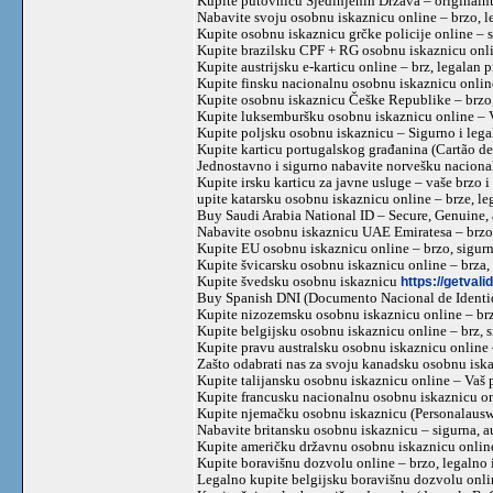
Kupite putovnicu Sjedinjenih Država – originalnu
Nabavite svoju osobnu iskaznicu online – brzo, 
Kupite osobnu iskaznicu grčke policije online – 
Kupite brazilsku CPF + RG osobnu iskaznicu onli
Kupite austrijsku e-karticu online – brz, legalan p
Kupite finsku nacionalnu osobnu iskaznicu online
Kupite osobnu iskaznicu Češke Republike – brzo,
Kupite luksemburšku osobnu iskaznicu online – V
Kupite poljsku osobnu iskaznicu – Sigurno i legal
Kupite karticu portugalskog građanina (Cartão d
Jednostavno i sigurno nabavite norvešku nacion
Kupite irsku karticu za javne usluge – vaše brzo 
upite katarsku osobnu iskaznicu online – brze, l
Buy Saudi Arabia National ID – Secure, Genuine,
Nabavite osobnu iskaznicu UAE Emiratesa – brzo,
Kupite EU osobnu iskaznicu online – brzo, sigur
Kupite švicarsku osobnu iskaznicu online – brza,
Kupite švedsku osobnu iskaznicu
https://getval
Buy Spanish DNI (Documento Nacional de Identi
Kupite nizozemsku osobnu iskaznicu online – brz
Kupite belgijsku osobnu iskaznicu online – brz, 
Kupite pravu australsku osobnu iskaznicu online 
Zašto odabrati nas za svoju kanadsku osobnu isk
Kupite talijansku osobnu iskaznicu online – Vaš
Kupite francusku nacionalnu osobnu iskaznicu on
Kupite njemačku osobnu iskaznicu (Personalauswe
Nabavite britansku osobnu iskaznicu – sigurna, au
Kupite američku državnu osobnu iskaznicu online
Kupite boravišnu dozvolu online – brzo, legalno 
Legalno kupite belgijsku boravišnu dozvolu onl