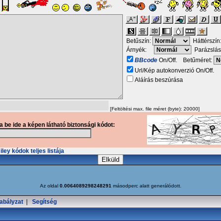
Betűszín:
Háttérszín
Árnyék:
Parázslás
BBcode
On/Off. Betűméret:
Url/Kép autokonverzió On/Off.
Aláírás beszúrása
[Feltöltési max. file méret (byte): 20000]
ja be ide a képen látható biztonsági kódot:
ley kódok teljes listája
Az oldal
0.0064089298248291
másodperc alatt generálódott.
abályzat
|
Segítség