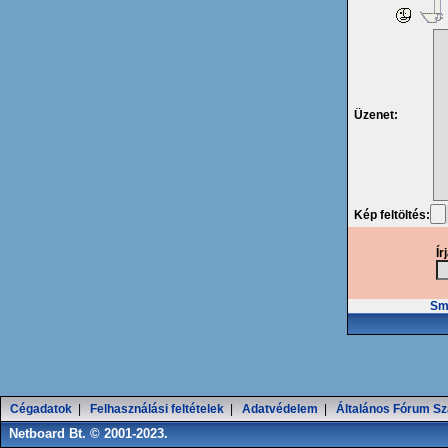
Üzenet:
Kép feltöltés:
Ír
Smi
Cégadatok
|
Felhasználási feltételek
|
Adatvédelem
|
Általános Fórum Sz
Netboard Bt. © 2001-2023.