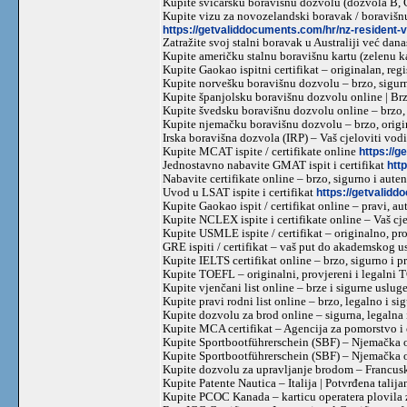
Kupite švicarsku boravišnu dozvolu (dozvola B, 
Kupite vizu za novozelandski boravak / boravišnu
https://getvaliddocuments.com/hr/nz-resident-v
Zatražite svoj stalni boravak u Australiji već dan
Kupite američku stalnu boravišnu kartu (zelenu ka
Kupite Gaokao ispitni certifikat – originalan, regi
Kupite norvešku boravišnu dozvolu – brzo, sigur
Kupite španjolsku boravišnu dozvolu online | Brz
Kupite švedsku boravišnu dozvolu online – brzo,
Kupite njemačku boravišnu dozvolu – brzo, origin
Irska boravišna dozvola (IRP) – Vaš cjeloviti vod
Kupite MCAT ispite / certifikate online
https://
Jednostavno nabavite GMAT ispit i certifikat
htt
Nabavite certifikate online – brzo, sigurno i aute
Uvod u LSAT ispite i certifikat
https://getvalidd
Kupite Gaokao ispit / certifikat online – pravi, au
Kupite NCLEX ispite i certifikate online – Vaš cj
Kupite USMLE ispite / certifikat – originalno, pr
GRE ispiti / certifikat – vaš put do akademskog 
Kupite IELTS certifikat online – brzo, sigurno i 
Kupite TOEFL – originalni, provjereni i legalni 
Kupite vjenčani list online – brze i sigurne uslug
Kupite pravi rodni list online – brzo, legalno i s
Kupite dozvolu za brod online – sigurna, legalna
Kupite MCA certifikat – Agencija za pomorstvo i
Kupite Sportbootführerschein (SBF) – Njemačka 
Kupite Sportbootführerschein (SBF) – Njemačka 
Kupite dozvolu za upravljanje brodom – Francusk
Kupite Patente Nautica – Italija | Potvrđena tali
Kupite PCOC Kanada – karticu operatera plovila 