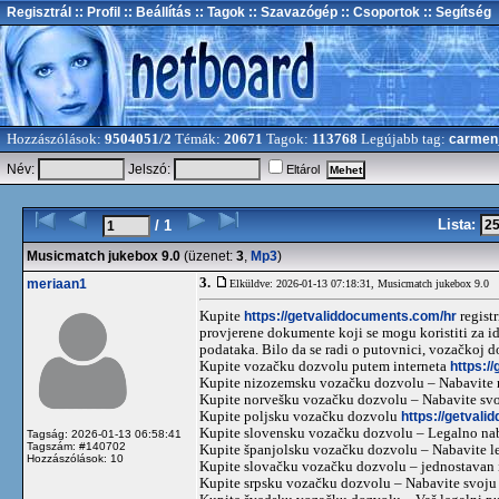
Regisztrál
:: Profil
:: Beállítás
:: Tagok
:: Szavazógép
:: Csoportok
:: Segítség
Hozzászólások:
9504051/2
Témák:
20671
Tagok:
113768
Legújabb tag:
carmen
Név:
Jelszó:
Eltárol
Lista:
/ 1
Musicmatch jukebox 9.0
(üzenet:
3
,
Mp3
)
3.
meriaan1
Elküldve: 2026-01-13 07:18:31,
Musicmatch jukebox 9.0
Kupite
https://getvaliddocuments.com/hr
regist
provjerene dokumente koji se mogu koristiti za i
podataka. Bilo da se radi o putovnici, vozačkoj d
Kupite vozačku dozvolu putem interneta
https:/
Kupite nizozemsku vozačku dozvolu – Nabavite 
Kupite norvešku vozačku dozvolu – Nabavite sv
Kupite poljsku vozačku dozvolu
https://getvali
Kupite slovensku vozačku dozvolu – Legalno na
Tagság: 2026-01-13 06:58:41
Tagszám: #140702
Kupite španjolsku vozačku dozvolu – Nabavite l
Hozzászólások: 10
Kupite slovačku vozačku dozvolu – jednostavan 
Kupite srpsku vozačku dozvolu – Nabavite svoju