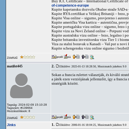
Buy ICC Certificate – International Certificate 
of-competence-europe
Kupite kapetansku dozvolu Obalne straže SAD-a –
Kupite RYA certifikat u Velikoj Britaniji – brzo, 
Kupite Visa online – sigurno, provjereno i auten
Kupite američku Visa karticu – autentična, provje
Kupite portugalsku vizu online – sigurno, brzo i
Kupite vizu za Novi Zeland online – Potpuni vo
Kupite australsku vizu online – brzo, legalno i p
Kupite britansku investitorsku vizu Tier 1 i bio
Viza za stalni boravak u Kanadi – Vaš put u novi 
Kupite schengensku vizu online sigurno i bezbri
Zöldfülű
2.
matifet445
Elküldve: 2025-01-13 18:28:50,
Musicmatch jukebox 9.0
Sokan a francia rulettet választják, és kiváló str
a játék ezen verziójának jellemzőit, így a franci
stratégiák között.
Tagság: 2024-02-09 15:10:28
Tagszám: #139664
Hozzászólások: 8
Zöldfülű
1.
Jinks
Elküldve: 2006-01-16 18:04:25,
Musicmatch jukebox 9.0