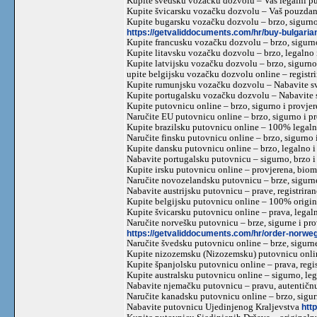
Kupite švedsku vozačku dozvolu – Vaš legalni p
Kupite švicarsku vozačku dozvolu – Vaš pouzdan
Kupite bugarsku vozačku dozvolu – brzo, sigurno
https://getvaliddocuments.com/hr/buy-bulgarian
Kupite francusku vozačku dozvolu – brzo, sigurn
Kupite litavsku vozačku dozvolu – brzo, legaln
Kupite latvijsku vozačku dozvolu – brzo, sigurno
upite belgijsku vozačku dozvolu online – registri
Kupite rumunjsku vozačku dozvolu – Nabavite s
Kupite portugalsku vozačku dozvolu – Nabavite 
Kupite putovnicu online – brzo, sigurno i provje
Naručite EU putovnicu online – brzo, sigurno i p
Kupite brazilsku putovnicu online – 100% legaln
Naručite finsku putovnicu online – brzo, sigurno
Kupite dansku putovnicu online – brzo, legalno i
Nabavite portugalsku putovnicu – sigurno, brzo 
Kupite irsku putovnicu online – provjerena, biome
Naručite novozelandsku putovnicu – brze, sigurn
Nabavite austrijsku putovnicu – prave, registrir
Kupite belgijsku putovnicu online – 100% origina
Kupite švicarsku putovnicu online – prava, legal
Naručite norvešku putovnicu – brze, sigurne i pr
https://getvaliddocuments.com/hr/order-norwe
Naručite švedsku putovnicu online – brze, sigurn
Kupite nizozemsku (Nizozemsku) putovnicu onlin
Kupite španjolsku putovnicu online – prava, regis
Kupite australsku putovnicu online – sigurno, le
Nabavite njemačku putovnicu – pravu, autentičnu
Naručite kanadsku putovnicu online – brzo, sigu
Nabavite putovnicu Ujedinjenog Kraljevstva
htt