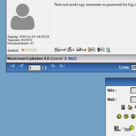
Nem tud senki egy username es password for log 
Tagság: 2004-11-03 18:03:24
Tagszám: #13572
Hozzászólások: 47
Zöldfülű
Musicmatch jukebox 9.0
(üzenet:
3
,
Mp3
)
Lista:
/ 1
Név :
Mail :