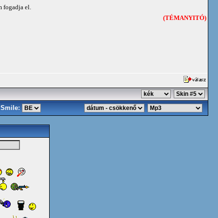
 fogadja el.
(TÉMANYITÓ)
Smile: