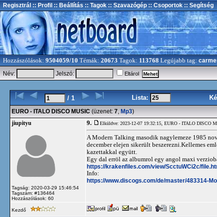
Regisztrál
:: Profil
:: Beállítás
:: Tagok
:: Szavazógép
:: Csoportok
:: Segítség
Hozzászólások:
9504059/10
Témák:
20673
Tagok:
113768
Legújabb tag:
carme
Név:
Jelszó:
Eltárol
Lista:
Ké
/ 1
EURO - ITALO DISCO MUSIC
(üzenet:
7
,
Mp3
)
9.
jiupityu
Elküldve: 2023-12-07 19:32:15,
EURO - ITALO DISCO 
A Modern Talking masodik nagylemeze 1985 nove
december elejen sikerült beszerezni.Kellemes em
kazettakkal együtt.
Egy dal erröl az albumrol egy angol maxi verziob
https://krakenfiles.com/view/ScctuWCi2c/file.h
Info:
https://www.discogs.com/de/master/483314-Mod
Tagság: 2020-03-29 15:46:54
Tagszám: #136464
Hozzászólások: 60
Kezdő