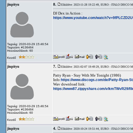
8.
jiupityu
Elküldve: 2023-11-28 19:22:49,
EURO - ITALO DISCO 
DJ Dex in Action :
https://www.youtube.com/watch?v=9fPLCZD2
Tagság: 2020-03-29 15:46:54
Tagszám: #136464
Hozzászólások: 60
Kezdő
7.
jiupityu
Elküldve: 2021-02-07 19:49:29,
EURO - ITALO DISCO 
Patty Ryan - Stay With Me Tonight (1986)
Info:
https://www.discogs.com/de/Patty-Ryan-St
Wav download link:
https://www87.zippyshare.com/v/kmTWvR29/fil
Tagság: 2020-03-29 15:46:54
Tagszám: #136464
Hozzászólások: 60
Kezdő
4.
jiupityu
Elküldve: 2020-10-24 19:51:44,
EURO - ITALO DISCO 