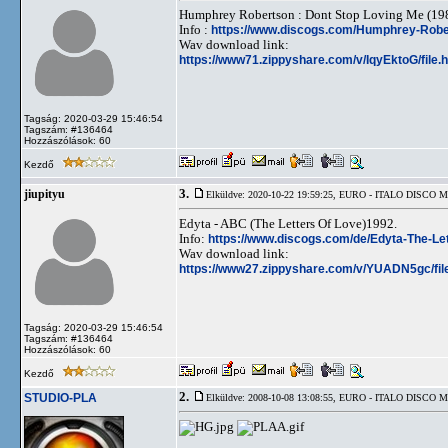
Humphrey Robertson : Dont Stop Loving Me (19
Info :
https://www.discogs.com/Humphrey-Robe
Wav download link:
https://www71.zippyshare.com/v/IqyEktoG/file.
Tagság: 2020-03-29 15:46:54
Tagszám: #136464
Hozzászólások: 60
Kezdő
3.
jiupityu
Elküldve: 2020-10-22 19:59:25,
EURO - ITALO DISCO 
Edyta - ABC (The Letters Of Love)1992.
Info:
https://www.discogs.com/de/Edyta-The-Le
Wav download link:
https://www27.zippyshare.com/v/YUADN5gc/fil
Tagság: 2020-03-29 15:46:54
Tagszám: #136464
Hozzászólások: 60
Kezdő
2.
STUDIO-PLA
Elküldve: 2008-10-08 13:08:55,
EURO - ITALO DISCO 