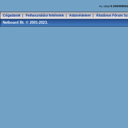
Az oldal
0.00699806
Cégadatok
|
Felhasználási feltételek
|
Adatvédelem
|
Általános Fórum Sz
Netboard Bt. © 2001-2023.