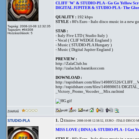
CLIFF 'W' & STUDIO-PLA - Go Go Yellow Scre
DIGITAL JUPITER & STUDIO-PLA - The Glory 
QUALITY :
192 kbps
STYLE :
80's Euro - Italo disco music in a new 
Tagság: 2008-10-08 12:32:35
Tagszám: #64308
STAB :
Hozzászólások: 5
- Italy Five LTD ( Studio Italy )
- Vocal ( CLIF WEDGE England )
- Music ( STUDIO-PLA Hungary )
- Music ( Digital Jupiter England )
PREVIEW :
http://ZalaClub.hu
http://zalaclub.baratikor.com
DOWNLOAD :
http://rapidshare.com/files/149895526/CLIF
http://rapidshare.com/files/149898651/DIGI
_Victory_Promo_Vocoder__Mix.rar.html
Zöldfülű
1.
STUDIO-PLA
Elküldve: 2008-10-08 12:58:52,
EURO - ITALO DISCO 
MISS LOVE ( DINA ) & STUDIO-PLA - I Got You 
STYLE
: 80's Euro - Italo disco music in a new 