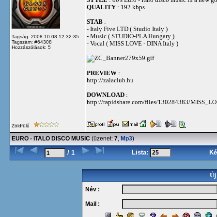
QUALITY
: 192 kbps
STAB
:
- Italy Five LTD ( Studio Italy )
- Music ( STUDIO-PLA Hungary )
Tagság: 2008-10-08 12:32:35
Tagszám: #64308
- Vocal ( MISS LOVE - DINA Italy )
Hozzászólások: 5
PREVIEW
:
http://zalaclub.hu
DOWNLOAD
:
http://rapidshare.com/files/130284383/MISS_
Zöldfülű
EURO - ITALO DISCO MUSIC
(üzenet:
7
,
Mp3
)
Lista:
Ké
/ 1
Új
Név :
Mail :