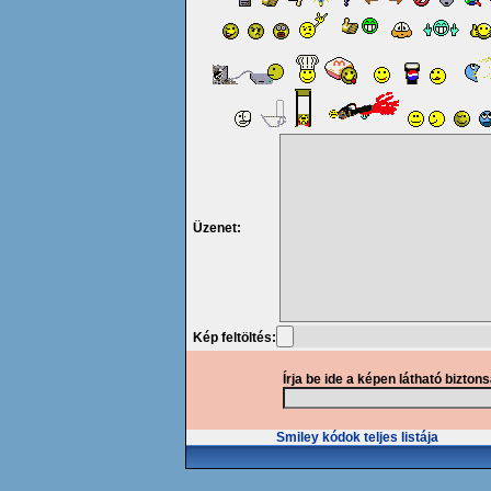
Üzenet:
Kép feltöltés:
Írja be ide a képen látható bizton
Smiley kódok teljes listája