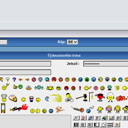
Kép:
Új hozzászólás írása
Jelszó :