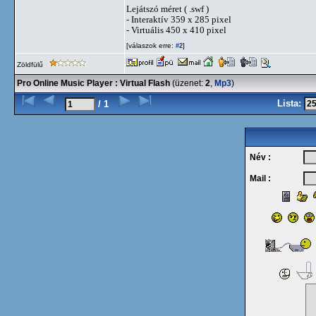
Lejátszó méret ( .swf )
- Interaktív 359 x 285 pixel
- Virtuális 450 x 410 pixel
[válaszok erre:
]
#2
Zöldfülű
Pro Online Music Player : Virtual Flash
(üzenet:
2
,
Mp3
)
Lista:
/ 1
Név :
Mail :