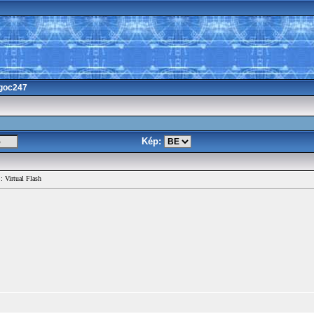
goc247
Kép:
: Virtual Flash