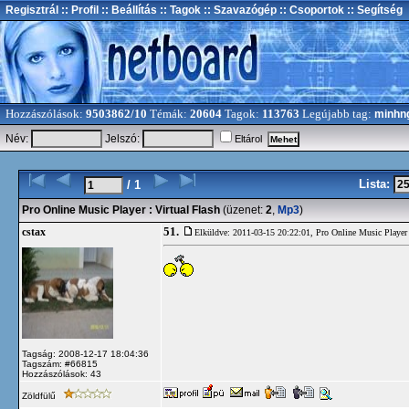
Regisztrál
:: Profil
:: Beállítás
:: Tagok
:: Szavazógép
:: Csoportok
:: Segítség
Hozzászólások:
9503862/10
Témák:
20604
Tagok:
113763
Legújabb tag:
minhn
Név:
Jelszó:
Eltárol
Lista:
/ 1
Pro Online Music Player : Virtual Flash
(üzenet:
2
,
Mp3
)
51.
cstax
Elküldve: 2011-03-15 20:22:01,
Pro Online Music Player 
Tagság: 2008-12-17 18:04:36
Tagszám: #66815
Hozzászólások: 43
Zöldfülű