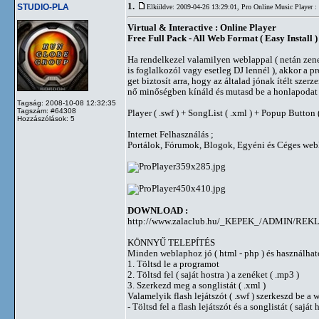
1.
STUDIO-PLA
Elküldve: 2009-04-26 13:29:01,
Pro Online Music Player : 
Virtual & Interactive : Online Player
Free Full Pack - All Web Format ( Easy Install )
Ha rendelkezel valamilyen weblappal ( netán zene
is foglalkozól vagy esetleg DJ lennél ), akkor a p
get biztosít arra, hogy az általad jónak ítélt szer
nő minőségben kínáld és mutasd be a honlapodat 
Tagság: 2008-10-08 12:32:35
Tagszám: #64308
Player ( .swf ) + SongList ( .xml ) + Popup Button (
Hozzászólások: 5
Internet Felhasználás ;
Portálok, Fórumok, Blogok, Egyéni és Céges we
DOWNLOAD :
http://www.zalaclub.hu/_KEPEK_/ADMIN/REKL
KÖNNYŰ TELEPÍTÉS
Minden weblaphoz jó ( html - php ) és használhat
1. Töltsd le a programot
2. Töltsd fel ( saját hostra ) a zenéket ( .mp3 )
3. Szerkezd meg a songlistát ( .xml )
Valamelyik flash lejátszót ( .swf ) szerkeszd be a
- Töltsd fel a flash lejátszót és a songlistát ( saját 