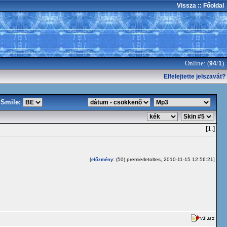
Vissza
:: Főoldal
Online: (
/
)
94
1
Elfelejtette jelszavát?
Smile:
[1.]
[
: (50) premierletoltes, 2010-11-15 12:56:21]
előzmény