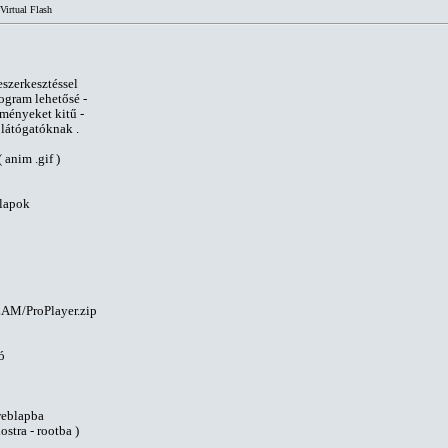
Virtual Flash
szerkesztéssel
rogram lehetősé -
zeményeket kitű -
látógatóknak .
 anim .gif )
blapok
AM/ProPlayer.zip
ó
 weblapba
hostra - rootba )