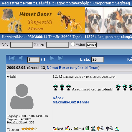
Regisztrál
:: Profil
:: Beállítás
:: Tagok
:: Szavazógép
:: Csoportok
:: Segítség
Hozzászólások:
9503866/14
Témák:
20606
Tagok:
113764
Legújabb tag:
xiang
Név:
Jelszó:
Eltárol
Lista:
Ké
/ 1
2009.02.04.
(üzenet:
13
,
Német Boxer tenyésztői fórum
)
12.
witchi
Elküldve: 2010-07-19 21:38:24,
2009.02.04.
A szomszéd csórja tőlünk!!
Képek
Maximus-Box Kennel
Tagság: 2008-05-06 14:03:16
Tagszám: #59074
Hozzászólások: 352
Törzstag