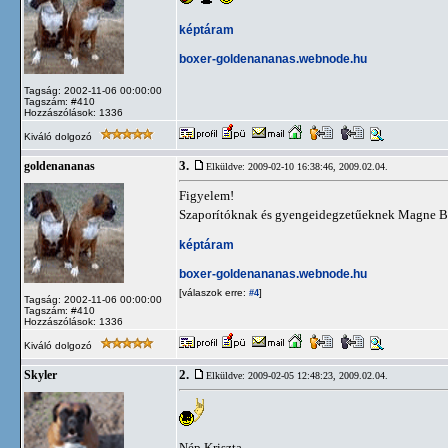
képtáram
boxer-goldenananas.webnode.hu
Tagság: 2002-11-06 00:00:00
Tagszám: #410
Hozzászólások: 1336
Kiváló dolgozó
3.
goldenananas
Elküldve: 2009-02-10 16:38:46,
2009.02.04.
Figyelem!
Szaporítóknak és gyengeidegzetűeknek Magne B6
képtáram
boxer-goldenananas.webnode.hu
[válaszok erre:
]
#4
Tagság: 2002-11-06 00:00:00
Tagszám: #410
Hozzászólások: 1336
Kiváló dolgozó
2.
Skyler
Elküldve: 2009-02-05 12:48:23,
2009.02.04.
Nép Kriszta