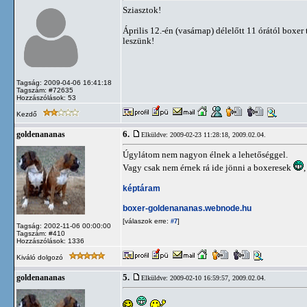
Sziasztok!
Április 12.-én (vasárnap) délelőtt 11 órától boxe
leszünk!
Tagság: 2009-04-06 16:41:18
Tagszám: #72635
Hozzászólások: 53
Kezdő
6.
goldenananas
Elküldve: 2009-02-23 11:28:18,
2009.02.04.
Úgylátom nem nagyon élnek a lehetőséggel.
Vagy csak nem érnek rá ide jönni a boxeresek
képtáram
boxer-goldenananas.webnode.hu
[válaszok erre:
]
#7
Tagság: 2002-11-06 00:00:00
Tagszám: #410
Hozzászólások: 1336
Kiváló dolgozó
5.
goldenananas
Elküldve: 2009-02-10 16:59:57,
2009.02.04.