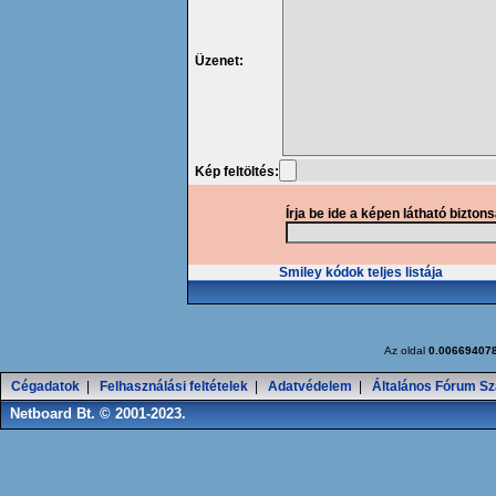
Üzenet:
Kép feltöltés:
Írja be ide a képen látható bizton
Smiley kódok teljes listája
Az oldal
0.00669407
Cégadatok
|
Felhasználási feltételek
|
Adatvédelem
|
Általános Fórum Sz
Netboard Bt. © 2001-2023.