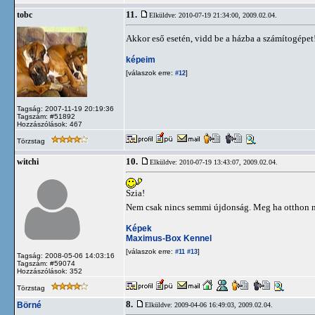
11.
tobc
Elküldve: 2010-07-19 21:34:00,
2009.02.04.
Akkor eső esetén, vidd be a házba a számítogépet! 
képeim
[válaszok erre:
]
#12
Tagság: 2007-11-19 20:19:36
Tagszám: #51892
Hozzászólások: 467
Törzstag
10.
witchi
Elküldve: 2010-07-19 13:43:07,
2009.02.04.
Szia!
Nem csak nincs semmi újdonság. Meg ha otthon ninc
Képek
Maximus-Box Kennel
[válaszok erre:
]
#11
#13
Tagság: 2008-05-06 14:03:16
Tagszám: #59074
Hozzászólások: 352
Törzstag
8.
Börné
Elküldve: 2009-04-06 16:49:03,
2009.02.04.