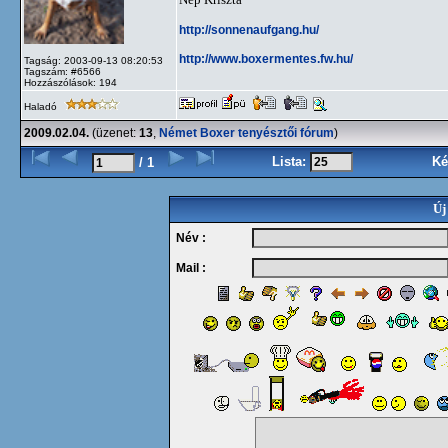
http://sonnenaufgang.hu/
http://www.boxermentes.fw.hu/
Tagság: 2003-09-13 08:20:53
Tagszám: #6566
Hozzászólások: 194
Haladó
2009.02.04.
(üzenet:
13
,
Német Boxer tenyésztői fórum
)
Lista:
Ké
/ 1
Új
Név :
Mail :