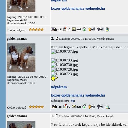
képtáram
boxer-goldenananas.webnode.hu
Tagság: 2002-11-06 00:00:00
Tagszám: #410
Hozzászólások: 1336
Kiváló dolgozó
2.
goldenananas
Elküldve: 2009-02-11 15:00:33,
Veterán kutyák
Kaptam tegnapi képeket a Maloxról májusban tölti 
Tagság: 2002-11-06 00:00:00
Tagszám: #410
Hozzászólások: 1336
képtáram
boxer-goldenananas.webnode.hu
[válaszok erre:
]
#3
Kiváló dolgozó
1.
goldenananas
Elküldve: 2009-02-11 14:58:45,
Veterán kutyák
7 év feletti boxerek képeit rakja be ide akinek van