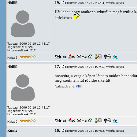
19.
ribillió
Elküldve: 2009-12-21 21:35:34,
Veterán kutyák
Hát lehet, hogy amikor b.szkurálta megfeszült a k
érdekében
Tagság: 2006-05-19 12:43:17
Tagszám: #30726
Hozzászólások: 212
Haladó
17.
ribillió
Elküldve: 2009-12-21 14:27:35,
Veterán kutyák
hosszúra, a vége a képen látható módon bepöndöröd
meg szerintem túl rövidre sikerült.
[válaszok erre:
]
#18
Tagság: 2006-05-19 12:43:17
Tagszám: #30726
Hozzászólások: 212
Haladó
16.
Kunix
Elküldve: 2009-12-21 14:07:13,
Veterán kutyák