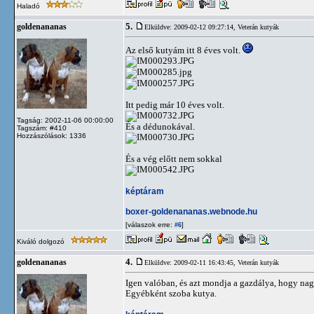
Haladó
5.
goldenananas
Elküldve: 2009-02-12 09:27:14,
Veterán kutyák
Az első kutyám itt 8 éves volt.
Itt pedig már 10 éves volt.
Tagság: 2002-11-06 00:00:00
És a dédunokával.
Tagszám: #410
Hozzászólások: 1336
És a vég előtt nem sokkal
képtáram
boxer-goldenananas.webnode.hu
[válaszok erre:
]
#6
Kiváló dolgozó
4.
goldenananas
Elküldve: 2009-02-11 16:43:45,
Veterán kutyák
Igen valóban, és azt mondja a gazdálya, hogy nag
Egyébként szoba kutya.