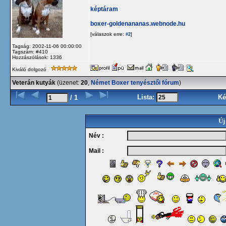
képtáram
boxer-goldenananas.webnode.hu
[válaszok erre:
]
#2
Tagság: 2002-11-06 00:00:00
Tagszám: #410
Hozzászólások: 1336
Kiváló dolgozó
Veterán kutyák
(üzenet:
20
,
Német Boxer tenyésztői fórum
)
Lista:
Ké
/ 1
Új
Név :
Mail :