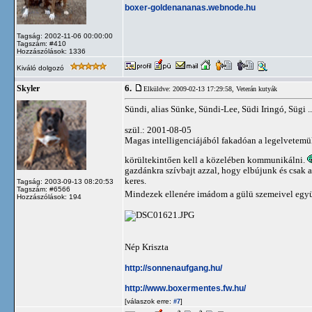
boxer-goldenananas.webnode.hu
Tagság: 2002-11-06 00:00:00
Tagszám: #410
Hozzászólások: 1336
Kiváló dolgozó
6.
Skyler
Elküldve: 2009-02-13 17:29:58,
Veterán kutyák
Sündi, alias Sünke, Sündi-Lee, Südi Iringó, Sügi ..
szül.: 2001-08-05
Magas intelligenciájából fakadóan a legelvetemült
körültekintően kell a közelében kommunikálni.
gazdánkra szívbajt azzal, hogy elbújunk és csak 
keres.
Tagság: 2003-09-13 08:20:53
Tagszám: #6566
Mindezek ellenére imádom a gülü szemeivel együtt
Hozzászólások: 194
Nép Kriszta
http://sonnenaufgang.hu/
http://www.boxermentes.fw.hu/
[válaszok erre:
]
#7