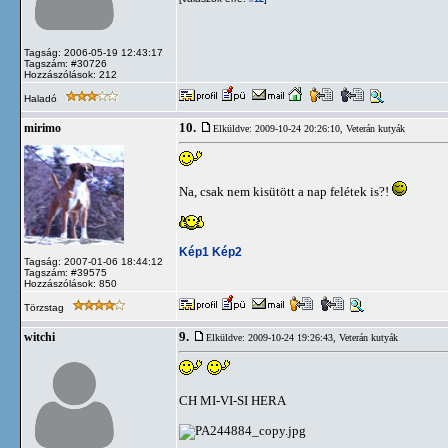
Tagság: 2006-05-19 12:43:17
Tagszám: #30726
Hozzászólások: 212
Haladó
10.
mirimo
Elküldve: 2009-10-24 20:26:10,
Veterán kutyák
Na, csak nem kisütött a nap felétek is?!
Kép1
Kép2
Tagság: 2007-01-06 18:44:12
Tagszám: #39575
Hozzászólások: 850
Törzstag
9.
witchi
Elküldve: 2009-10-24 19:26:43,
Veterán kutyák
CH MI-VI-SI HERA