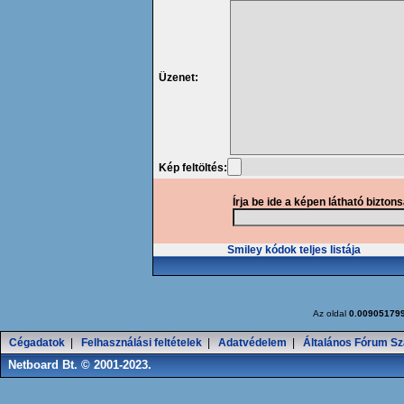
Üzenet:
Kép feltöltés:
Írja be ide a képen látható bizton
Smiley kódok teljes listája
Az oldal
0.00905179
Cégadatok
|
Felhasználási feltételek
|
Adatvédelem
|
Általános Fórum Sz
Netboard Bt. © 2001-2023.