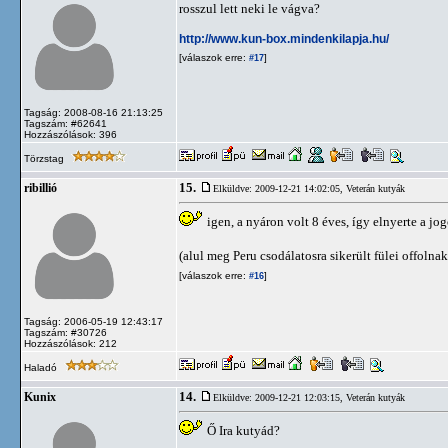
rosszul lett neki le vágva?
http://www.kun-box.mindenkilapja.hu/
[válaszok erre:
]
#17
Tagság: 2008-08-16 21:13:25
Tagszám: #62641
Hozzászólások: 396
Törzstag
15.
ribillió
Elküldve: 2009-12-21 14:02:05,
Veterán kutyák
igen, a nyáron volt 8 éves, így elnyerte a jo
(alul meg Peru csodálatosra sikerült fülei offolna
[válaszok erre:
]
#16
Tagság: 2006-05-19 12:43:17
Tagszám: #30726
Hozzászólások: 212
Haladó
14.
Kunix
Elküldve: 2009-12-21 12:03:15,
Veterán kutyák
Ő Ira kutyád?