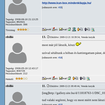
http://www.kun-box.mindenkilapja.hu/
[válaszok erre:
]
#15
Tagság: 2008-08-16 21:13:25
Tagszám: #62641
Hozzászólások: 396
Törzstag
13.
ribillió
Elküldve: 2009-12-21 10:39:54,
Veterán kutyák
most már jól látszik, köszi
szóval sétáltunk a hóban és kattintgattam párat,
[válaszok erre:
]
#14
Tagság: 2006-05-19 12:43:17
Tagszám: #30726
Hozzászólások: 212
Haladó
11.
ribillió
Elküldve: 2009-12-21 09:49:44,
Veterán kutyák
[img]http://gallery.site.hu/d/11818763-1/DSC_0
tud valaki segíteni, hogy ez most miért nem látsz
[válaszok erre:
]
#12