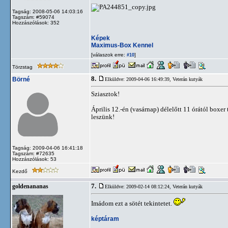
Tagság: 2008-05-06 14:03:16
Tagszám: #59074
Hozzászólások: 352
Képek
Maximus-Box Kennel
[válaszok erre:
]
#10
Törzstag
8.
Börné
Elküldve: 2009-04-06 16:49:39,
Veterán kutyák
Sziasztok!
Április 12.-én (vasárnap) délelőtt 11 órától boxe
leszünk!
Tagság: 2009-04-06 16:41:18
Tagszám: #72635
Hozzászólások: 53
Kezdő
7.
goldenananas
Elküldve: 2009-02-14 08:12:24,
Veterán kutyák
Imádom ezt a sötét tekintetet.
képtáram