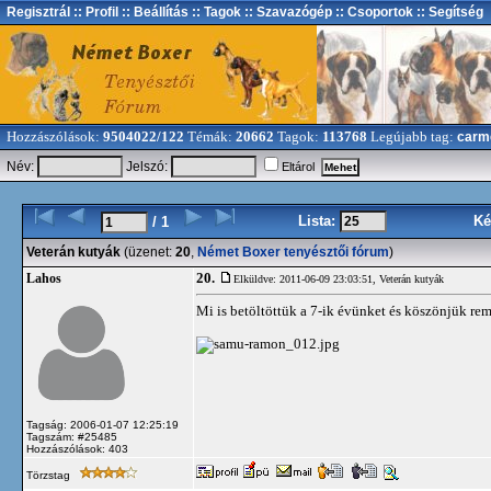
Regisztrál
:: Profil
:: Beállítás
:: Tagok
:: Szavazógép
:: Csoportok
:: Segítség
Hozzászólások:
9504022/122
Témák:
20662
Tagok:
113768
Legújabb tag:
carm
Név:
Jelszó:
Eltárol
Lista:
Ké
/ 1
Veterán kutyák
(üzenet:
20
,
Német Boxer tenyésztői fórum
)
20.
Lahos
Elküldve: 2011-06-09 23:03:51,
Veterán kutyák
Mi is betöltöttük a 7-ik évünket és köszönjük re
Tagság: 2006-01-07 12:25:19
Tagszám: #25485
Hozzászólások: 403
Törzstag