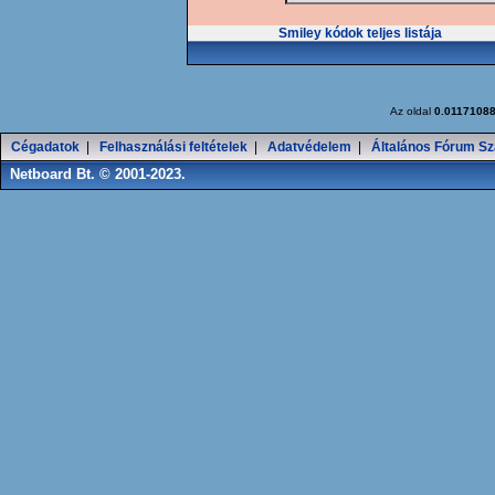
Smiley kódok teljes listája
Az oldal
0.0117108
Cégadatok
|
Felhasználási feltételek
|
Adatvédelem
|
Általános Fórum Sz
Netboard Bt. © 2001-2023.