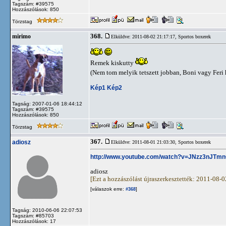
Tagszám: #39575
Hozzászólások: 850
Törzstag
368.
mirimo
Elküldve: 2011-08-02 21:17:17,
Sportos boxerek
Remek kiskutty
(Nem tom melyik tetszett jobban, Boni vagy Feri
Kép1
Kép2
Tagság: 2007-01-06 18:44:12
Tagszám: #39575
Hozzászólások: 850
Törzstag
367.
adiosz
Elküldve: 2011-08-01 21:03:30,
Sportos boxerek
http://www.youtube.com/watch?v=JNzz3nJTm
adiosz
[Ezt a hozzászólást újraszerkesztették: 2011-08-
[válaszok erre:
]
#368
Tagság: 2010-06-06 22:07:53
Tagszám: #85703
Hozzászólások: 17