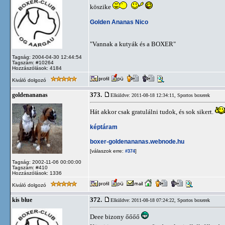
köszike
Golden Ananas Nico
"Vannak a kutyák és a BOXER"
Tagság: 2004-04-30 12:44:54
Tagszám: #10264
Hozzászólások: 4184
Kiváló dolgozó
373.
goldenananas
Elküldve: 2011-08-18 12:34:11,
Sportos boxerek
Hát akkor csak gratulálni tudok, és sok sikert.
képtáram
boxer-goldenananas.webnode.hu
[válaszok erre:
]
#374
Tagság: 2002-11-06 00:00:00
Tagszám: #410
Hozzászólások: 1336
Kiváló dolgozó
372.
kis blue
Elküldve: 2011-08-18 07:24:22,
Sportos boxerek
Deee bizony őőőő