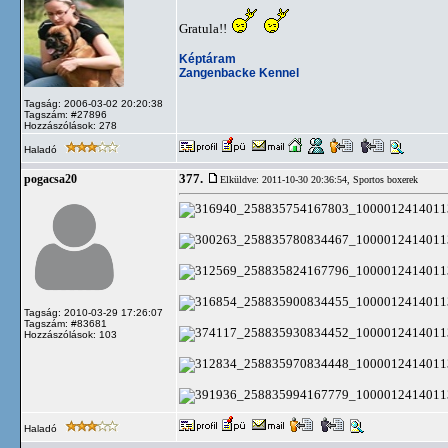
Gratula!!
Képtáram
Zangenbacke Kennel
Tagság: 2006-03-02 20:20:38
Tagszám: #27896
Hozzászólások: 278
Haladó
377.
pogacsa20
Elküldve: 2011-10-30 20:36:54,
Sportos boxerek
Tagság: 2010-03-29 17:26:07
Tagszám: #83681
Hozzászólások: 103
Haladó