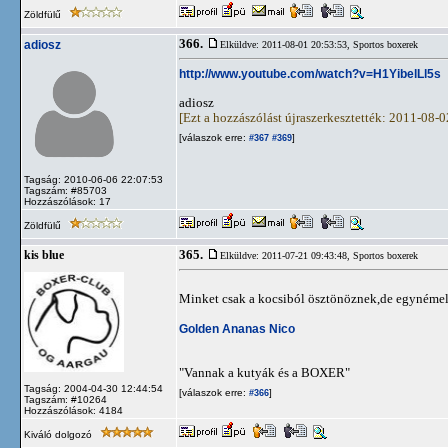
Zöldfülű
366.
adiosz
Elküldve: 2011-08-01 20:53:53,
Sportos boxerek
http://www.youtube.com/watch?v=H1YibelLl5s
adiosz
[Ezt a hozzászólást újraszerkesztették: 2011-08-
[válaszok erre:
]
#367
#369
Tagság: 2010-06-06 22:07:53
Tagszám: #85703
Hozzászólások: 17
Zöldfülű
365.
kis blue
Elküldve: 2011-07-21 09:43:48,
Sportos boxerek
Minket csak a kocsiból ösztönöznek,de egynémel
Golden Ananas Nico
"Vannak a kutyák és a BOXER"
Tagság: 2004-04-30 12:44:54
[válaszok erre:
]
#366
Tagszám: #10264
Hozzászólások: 4184
Kiváló dolgozó