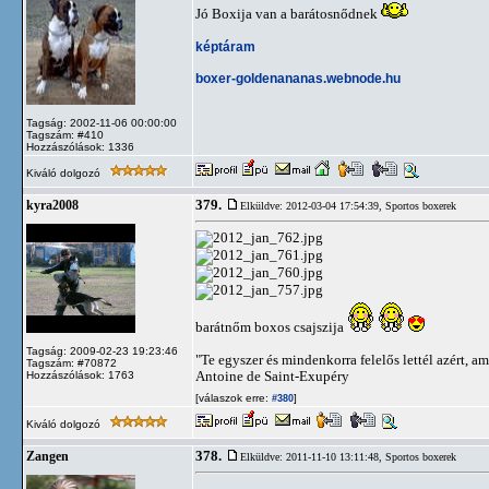
Jó Boxija van a barátosnődnek
képtáram
boxer-goldenananas.webnode.hu
Tagság: 2002-11-06 00:00:00
Tagszám: #410
Hozzászólások: 1336
Kiváló dolgozó
379.
kyra2008
Elküldve: 2012-03-04 17:54:39,
Sportos boxerek
barátnőm boxos csajszija
Tagság: 2009-02-23 19:23:46
"Te egyszer és mindenkorra felelős lettél azért, am
Tagszám: #70872
Antoine de Saint-Exupéry
Hozzászólások: 1763
[válaszok erre:
]
#380
Kiváló dolgozó
378.
Zangen
Elküldve: 2011-11-10 13:11:48,
Sportos boxerek