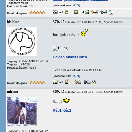
Tagszám: #410
[válaszok erre:
]
#372
Hozzászólások: 1336
Kiváló dolgozó
370.
kis blue
Elküldve: 2011-08-16 22:23:08,
Sportos boxerek
Imádjuk az öv-et
Golden Ananas Nico
Tagság: 2004-04-30 12:44:54
Tagszám: #10264
Hozzászólások: 4184
"Vannak a kutyák és a BOXER"
[válaszok erre:
]
#371
Kiváló dolgozó
369.
mirimo
Elküldve: 2011-08-02 21:19:27,
Sportos boxerek
Szupi
Kép1
Kép2
Tagság: 2007-01-06 18:44:12