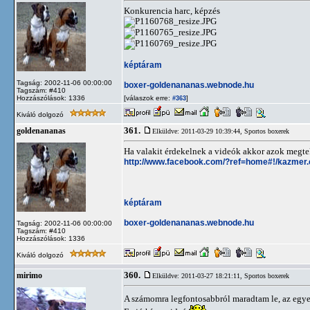
Konkurencia harc, képzés
képtáram
Tagság: 2002-11-06 00:00:00
boxer-goldenananas.webnode.hu
Tagszám: #410
Hozzászólások: 1336
[válaszok erre:
]
#363
Kiváló dolgozó
361.
goldenananas
Elküldve: 2011-03-29 10:39:44,
Sportos boxerek
Ha valakit érdekelnek a videók akkor azok megte
http://www.facebook.com/?ref=home#!/kazmer
képtáram
boxer-goldenananas.webnode.hu
Tagság: 2002-11-06 00:00:00
Tagszám: #410
Hozzászólások: 1336
Kiváló dolgozó
360.
mirimo
Elküldve: 2011-03-27 18:21:11,
Sportos boxerek
A számomra legfontosabbról maradtam le, az egye