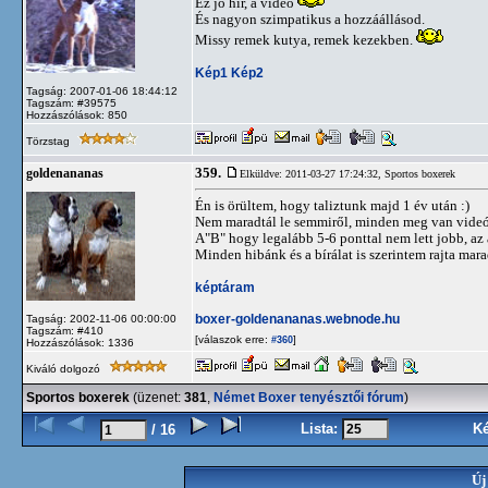
Ez jó hír, a videó
És nagyon szimpatikus a hozzáállásod.
Missy remek kutya, remek kezekben.
Kép1
Kép2
Tagság: 2007-01-06 18:44:12
Tagszám: #39575
Hozzászólások: 850
Törzstag
359.
goldenananas
Elküldve: 2011-03-27 17:24:32,
Sportos boxerek
Én is örültem, hogy taliztunk majd 1 év után :)
Nem maradtál le semmiről, minden meg van videón
A"B" hogy legalább 5-6 ponttal nem lett jobb, az
Minden hibánk és a bírálat is szerintem rajta mar
képtáram
boxer-goldenananas.webnode.hu
Tagság: 2002-11-06 00:00:00
Tagszám: #410
[válaszok erre:
]
#360
Hozzászólások: 1336
Kiváló dolgozó
Sportos boxerek
(üzenet:
381
,
Német Boxer tenyésztői fórum
)
Lista:
K
/ 16
Új