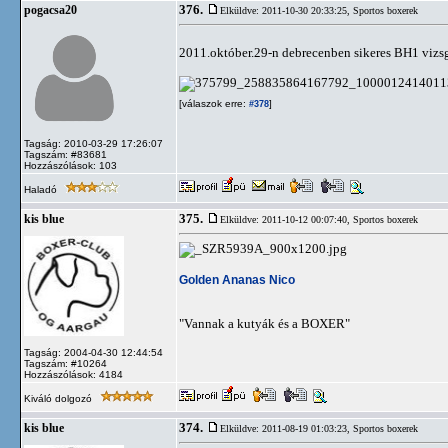
376.
pogacsa20
Elküldve: 2011-10-30 20:33:25,
Sportos boxerek
2011.október.29-n debrecenben sikeres BH1 vizsg
[válaszok erre:
]
#378
Tagság: 2010-03-29 17:26:07
Tagszám: #83681
Hozzászólások: 103
Haladó
375.
kis blue
Elküldve: 2011-10-12 00:07:40,
Sportos boxerek
Golden Ananas Nico
"Vannak a kutyák és a BOXER"
Tagság: 2004-04-30 12:44:54
Tagszám: #10264
Hozzászólások: 4184
Kiváló dolgozó
374.
kis blue
Elküldve: 2011-08-19 01:03:23,
Sportos boxerek