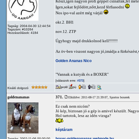
Köszi,igen nagyon profi géppel csinálták,fél mé
Igen,sokat fejlődött,nőtt,kezd férfiasodni
Nos ipo-val azért még várjál
okt.2. BH1
Tagság: 2004-04-30 12:44:54
Tagszám: #10264
nov.12. ZTP
Hozzászólások: 4184
Úgyhogy majd drukkolnod kell!!!!!!!
Az öv-ben viszont nagyon jó,imádja a fürkészést,
Golden Ananas Nico
"Vannak a kutyák és a BOXER"
[válaszok erre:
]
#373
Kiváló dolgozó
371.
goldenananas
Elküldve: 2011-08-17 21:39:07,
Sportos boxerek
Ez csak nem nicóm?
Jó kép, biztosan jó a gép is amivel készült. Nagy
Hol tartotok, lesz az idén vizsga?
képtáram
boxer-goldenananas.webnode.hu
Tagság: 2002-11-06 00:00:00