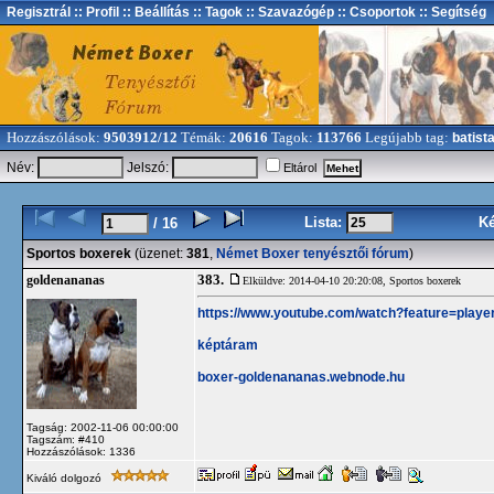
Regisztrál
:: Profil
:: Beállítás
:: Tagok
:: Szavazógép
:: Csoportok
:: Segítség
Hozzászólások:
9503912/12
Témák:
20616
Tagok:
113766
Legújabb tag:
batist
Név:
Jelszó:
Eltárol
Lista:
K
/ 16
Sportos boxerek
(üzenet:
381
,
Német Boxer tenyésztői fórum
)
383.
goldenananas
Elküldve: 2014-04-10 20:20:08,
Sportos boxerek
https://www.youtube.com/watch?feature=play
képtáram
boxer-goldenananas.webnode.hu
Tagság: 2002-11-06 00:00:00
Tagszám: #410
Hozzászólások: 1336
Kiváló dolgozó