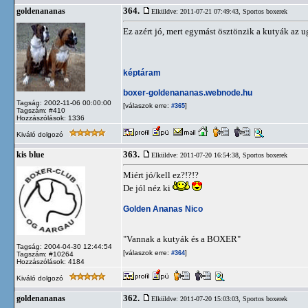
364.
goldenananas
Elküldve: 2011-07-21 07:49:43,
Sportos boxerek
Ez azért jó, mert egymást ösztönzik a kutyák az ug
képtáram
boxer-goldenananas.webnode.hu
Tagság: 2002-11-06 00:00:00
[válaszok erre:
]
#365
Tagszám: #410
Hozzászólások: 1336
Kiváló dolgozó
363.
kis blue
Elküldve: 2011-07-20 16:54:38,
Sportos boxerek
Miért jó/kell ez?!?!?
De jól néz ki
Golden Ananas Nico
"Vannak a kutyák és a BOXER"
Tagság: 2004-04-30 12:44:54
[válaszok erre:
]
#364
Tagszám: #10264
Hozzászólások: 4184
Kiváló dolgozó
362.
goldenananas
Elküldve: 2011-07-20 15:03:03,
Sportos boxerek