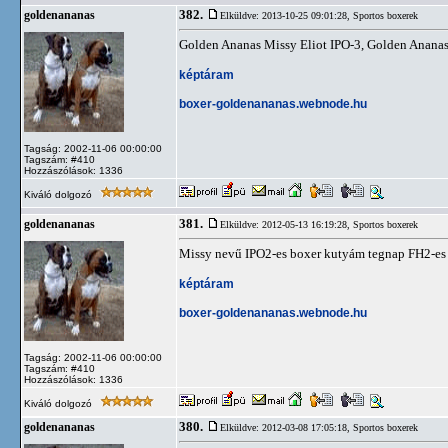
382.
goldenananas
Elküldve: 2013-10-25 09:01:28,
Sportos boxerek
Golden Ananas Missy Eliot IPO-3, Golden Ananas 
képtáram
boxer-goldenananas.webnode.hu
Tagság: 2002-11-06 00:00:00
Tagszám: #410
Hozzászólások: 1336
Kiváló dolgozó
381.
goldenananas
Elküldve: 2012-05-13 16:19:28,
Sportos boxerek
Missy nevű IPO2-es boxer kutyám tegnap FH2-es vi
képtáram
boxer-goldenananas.webnode.hu
Tagság: 2002-11-06 00:00:00
Tagszám: #410
Hozzászólások: 1336
Kiváló dolgozó
380.
goldenananas
Elküldve: 2012-03-08 17:05:18,
Sportos boxerek