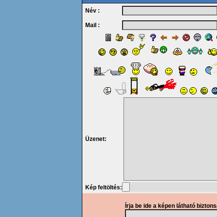
Név :
Mail :
Üzenet:
Kép feltöltés:
Írja be ide a képen látható bizton