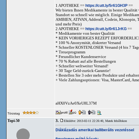
1 APOTHEKE ==
https://cutt.ly/5r61GH3P
==
Wir bieten Ihnen Medikamente in bester Qualität w
Standort so schnell wie möglich. Einige Medika
AMBIEN, ATIVAN, Adderall, Codein, Klonopi
und mehr Preis)
2 APOTHEKE ==
https://cutt.ly/0r61JrKG
==
* Medikamente von bester Qualität
* KEIN VORHERIGES REZEPT ERFORDERLIC
* 100 % Anonymität, diskreter Versand
* Schneller KOSTENLOSER Versand (4 bis 7 Tag
* Treueprogramm
* Freundlicher Kundenservice
* 70 % Rabatt auf alle Bestellungen
+ Schneller weltweiter Versand!
+ 30 Tage Geld-zurück-Garantie!
+ Bestellen Sie 3 oder mehr Produkte und erhalte
+ Viele Zahlungsoptionen: Visa, MasterCard, Am
aHX0VzAe0XeU8L37M
Törzstag
3.
Topi-50
Elküldve: 2013-02-11 22:26:40,
Matek felsőfokon
Diáklázadás amerikai balliberális vezetéssel
figyelemre méltó írások: