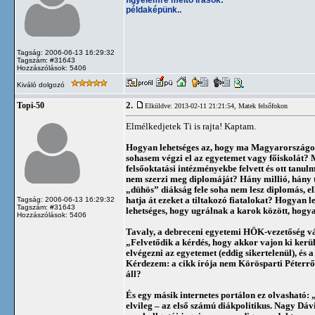
példaképünk..
Tagság: 2006-06-13 16:29:32
Tagszám: #31643
Hozzászólások: 5406
Kiváló dolgozó
2.
Topi-50
Elküldve: 2013-02-11 21:21:54,
Matek felsőfokon
Elmélkedjetek Ti is rajta! Kaptam.
Hogyan lehetséges az, hogy ma Magyarországon a
sohasem végzi el az egyetemet vagy főiskolát?
felsőoktatási intézményekbe felvett és ott tanul
nem szerzi meg diplomáját? Hány millió, hány 
„dühös” diákság fele soha nem lesz diplomás, el
hatja át ezeket a tiltakozó fiatalokat? Hogyan 
Tagság: 2006-06-13 16:29:32
Tagszám: #31643
lehetséges, hogy ugrálnak a karok között, hog
Hozzászólások: 5406
Tavaly, a debreceni egyetemi HÖK-vezetőség vál
„Felvetődik a kérdés, hogy akkor vajon ki kerül
elvégezni az egyetemet (eddig sikertelenül), és 
Kérdezem: a cikk írója nem Körösparti Péterről
áll?
És egy másik internetes portálon ez olvasható
elvileg – az első számú diákpolitikus. Nagy Dá