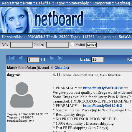
Regisztrál
:: Profil
:: Beállítás
:: Tagok
:: Szavazógép
:: Csoportok
:: Segítség
Hozzászólások:
9503854/2
Témák:
20599
Tagok:
113762
Legújabb tag:
SofiaVe
Név:
Jelszó:
Eltárol
Lista:
Ké
/ 1
Matek felsőfokon
(üzenet:
4
,
Oktatás
)
4.
dagytras
Elküldve: 2026-07-30 18:49:48,
Matek felsőfokon
1 PHARMACY ==
https://cutt.ly/5r61GH3P
==
We give you best quality of Drugs world wide and h
Some Drugs available for delivery Pain Killers
Tramadoil, HYDROCODONE, PHENTERMINE(For 
2 PHARMACY ==
https://cutt.ly/0r61JrKG
==
* Special Internet Prices (up to % off average US p
* Best quality drugs
Tagság: 2026-07-30 14:34:32
Tagszám: #140967
* NO PRIOR PRESCRIPTION NEEDED!
Hozzászólások: 944
* 100% Anonimity , Discreet shipping
* Fast FREE shipping (4 to 7 days)