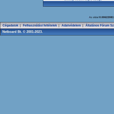
Az oldal
0.00622081
Cégadatok
|
Felhasználási feltételek
|
Adatvédelem
|
Általános Fórum Sz
Netboard Bt. © 2001-2023.