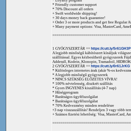
* Loyalty program
* Friendly customer support
* 70% Discount all orders
+ Swift worldwide shipping!
+ 30 days money back guarantee!
+ Order 3 or more products and get free Regular A
+ Many payment options: Visa, MasterCard, Ame
======================================
1 GYÓGYSZERTÁR ==
https://cutt.ly/5r61GH3P
A legjobb minőségű kábítószert kínáljuk világszer
szállítással. Egyes kézbesíthető gyógyszerek 
Adderall, Kodein, Klonopin, Tramadoil, HID
2 GYÓGYSZERTÁR ==
https://cutt.ly/0r61JrKG
* Különleges internetes árak (akár %-os kedvezmé
* A legjobb minőségű gyógyszerek
* NINCS SZÜKSÉG ELŐZETES VÍVRA!
* 100% névtelenség, diszkrét szállítás
* Gyors INGYENES kiszállítás (4-7 nap)
* Hűségprogram
* Barátságos ügyfélszolgálat
* Barátságos ügyfélszolgálat
* 70% Kedvezmény minden rendelésre
+3 nap visszaszállítás! Rendeljen 3 vagy több term
+ Számos fizetési lehetőség: Visa, MasterCard, 
======================================