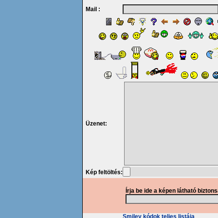
Mail :
Üzenet:
Kép feltöltés:
Írja be ide a képen látható bizton
Smiley kódok teljes listája