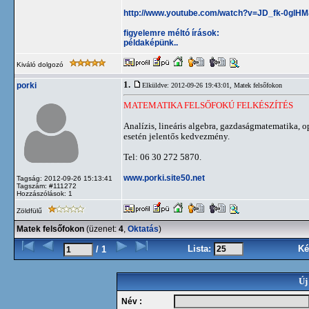
http://www.youtube.com/watch?v=JD_fk-0glHM
figyelemre méltó írások:
példaképünk..
Kiváló dolgozó
1.
porki
Elküldve: 2012-09-26 19:43:01,
Matek felsőfokon
MATEMATIKA FELSŐFOKÚ FELKÉSZÍTÉS
Analízis, lineáris algebra, gazdaságmatematika, 
esetén jelentős kedvezmény.
Tel: 06 30 272 5870.
www.porki.site50.net
Tagság: 2012-09-26 15:13:41
Tagszám: #111272
Hozzászólások: 1
Zöldfülű
Matek felsőfokon
(üzenet:
4
,
Oktatás
)
Lista:
Ké
/ 1
Új
Név :