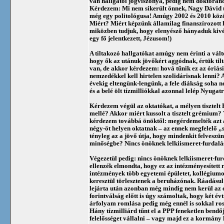
van hallgatói jogviszonya, pedig nem doktoran
Kérdezem: Mi nem sikerült önnek, Nagy Dávid ú
még egy politológusa! Amúgy 2002 és 2010 közö
Miért? Miért képzünk államilag finanszírozott
miközben tudjuk, hogy elenyésző hányaduk kiv
egy fő jelentkezett, Jézusom!)
A tiltakozó hallgatókat amúgy nem érinti a válto
hogy ők az utánuk jövőkért aggódnak, értük tilt
van, de akkor kérdezem: hová tűnik ez az óriás
nemzedékkel kell hirtelen szolidárisnak lenni? 
évekig eltengünk-lengünk, a fele diákság soha 
és a belé ölt tízmilliókkal azonnal lelép Nyuga
Kérdezem végül az oktatókat, a mélyen tisztelt 
mellé? Akkor miért kussolt a tisztelt grémium? 
kérdezem továbbá önöktől: megérdemelték azt a 
négy-öt helyen oktatnak – az ennek megfelelő „
tényleg az a jövő útja, hogy mindenkit felveszü
minőségbe? Nincs önöknek lelkiismeret-furdalás
Végezetül pedig: nincs önöknek lelkiismeret-f
ellenzék elmondta, hogy ez az intézményesített
intézmények több egyetemi épületet, kollégiumot 
keresztül törlesztenek a beruházónak. Ráadásul a 
lejárta után azonban még mindig nem kerül az e
forintválság előtt is úgy számoltak, hogy két év
árfolyam romlása pedig még ennél is sokkal ros
Hány tízmilliárd tűnt el a PPP feneketlen bendő
felelősséget vállalni – vagy majd ez a kormány ki