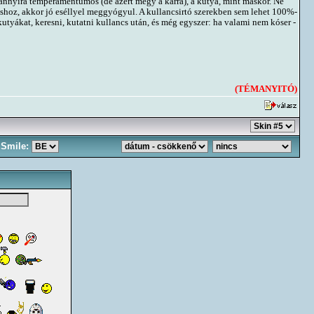
 annyira temperamentumos (de azért megy a karra), a kutya, mint máskor. Ne
rvoshoz, akkor jó eséllyel meggyógyul. A kullancsirtó szerekben sem lehet 100%-
tyákat, keresni, kutatni kullancs után, és még egyszer: ha valami nem kóser -
(TÉMANYITÓ)
Smile: