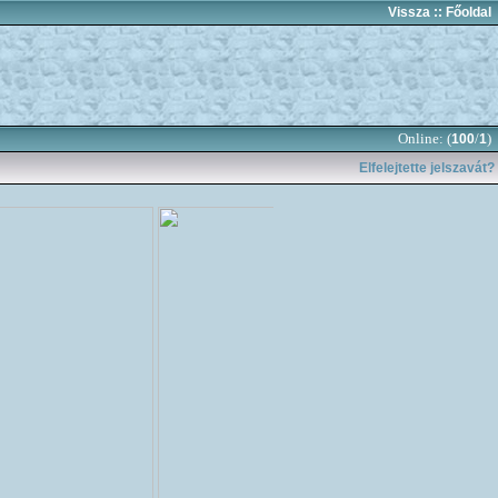
Vissza
:: Főoldal
Online: (
/
)
100
1
Elfelejtette jelszavát?