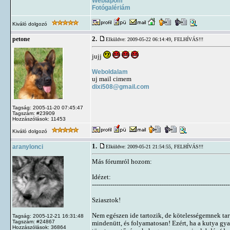
Weblapom
Fotógalériám
Kiváló dolgozó
2.
petone
Elküldve: 2009-05-22 06:14:49,
FELHÍVÁS!!!
jujj
Weboldalam
uj mail cimem
dixi508@gmail.com
Tagság: 2005-11-20 07:45:47
Tagszám: #23909
Hozzászólások: 11453
Kiváló dolgozó
1.
aranylonci
Elküldve: 2009-05-21 21:54:55,
FELHÍVÁS!!!
Más fórumról hozom:
Idézet:
-------------------------------------------------------------------
Sziasztok!
Nem egészen ide tartozik, de kötelességemnek tar
Tagság: 2005-12-21 16:31:48
Tagszám: #24867
mindenütt, és folyamatosan! Ezért, ha a kutya g
Hozzászólások: 36864