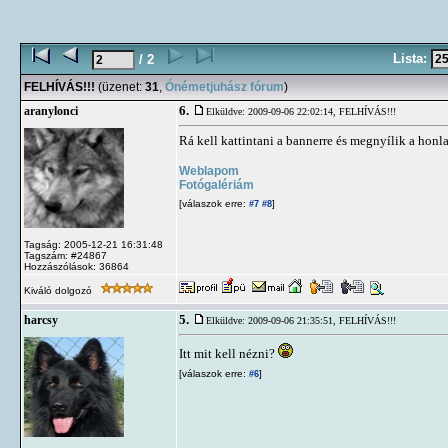
Lista:
/ 2
FELHÍVÁS!!!
(üzenet:
31
,
Ónémetjuhász fórum
)
6.
aranylonci
Elküldve: 2009-09-06 22:02:14,
FELHÍVÁS!!!
Rá kell kattintani a bannerre és megnyílik a honl
Weblapom
Fotógalériám
[válaszok erre:
]
#7
#8
Tagság: 2005-12-21 16:31:48
Tagszám: #24867
Hozzászólások: 36864
Kiváló dolgozó
5.
harcsy
Elküldve: 2009-09-06 21:35:51,
FELHÍVÁS!!!
Itt mit kell nézni?
[válaszok erre:
]
#6