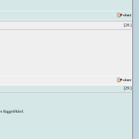
[28.]
[29.]
es függelékkel.