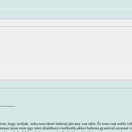
-------------
tom, hogy szóljak: soha nem látott babesia járvány van idén. És nem csak erdős vi
yanúsan (azaz nem úgy mint általában) viselkedik,akkor babesia gyanúval azonnal