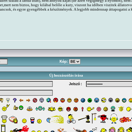
 azért szalad a labda után), nem annyira kajás (de azért végigmegy a nyomon), nem
éget,mert nem biztos, hogy kilábal belőle a kuty, viszont ha időben viszitek állato
llancsok, és egyre gyengébbek a készítmények. A legjobb mindennap áttapogatni a ku
Kép:
Új hozzászólás írása
Jelszó :