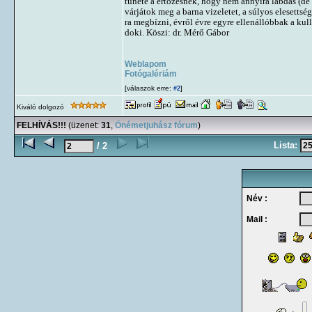
tünete a ertőzésnek, hogy nem annyira labdás (de
várjátok meg a barna vizeletet, a súlyos elesetts
ra megbízni, évről évre egyre ellenállóbbak a ku
doki. Köszi: dr. Mérő Gábor
Weblapom
Fotógalériám
[válaszok erre:
]
#2
Kiváló dolgozó
FELHÍVÁS!!!
(üzenet:
31
,
Ónémetjuhász fórum
)
Lista:
/ 2
Név :
Mail :