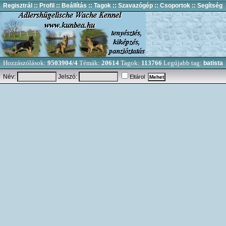
Regisztrál
:: Profil
:: Beállítás
:: Tagok
:: Szavazógép
:: Csoportok
:: Segítség
Hozzászólások:
9503904/4
Témák:
20614
Tagok:
113766
Legújabb tag:
batista
Név:
Jelszó:
Eltárol