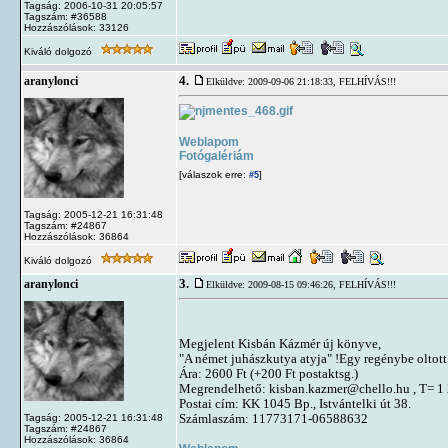
Tagság: 2006-10-31 20:05:57
Tagszám: #36588
Hozzászólások: 33126
Kiváló dolgozó
4.
aranylonci
Elküldve: 2009-09-06 21:18:33,
FELHÍVÁS!!!
Weblapom
Fotógalériám
[válaszok erre:
]
#5
Tagság: 2005-12-21 16:31:48
Tagszám: #24867
Hozzászólások: 36864
Kiváló dolgozó
3.
aranylonci
Elküldve: 2009-08-15 09:46:26,
FELHÍVÁS!!!
Megjelent Kisbán Kázmér új könyve,
"A német juhászkutya atyja" !Egy regénybe oltott 
Ára: 2600 Ft (+200 Ft postaktsg.)
Megrendelhető:
kisban.kazmer@chello.hu
, T= 1
Postai cím: KK 1045 Bp., Istvántelki út 38.
Számlaszám: 11773171-06588632
Tagság: 2005-12-21 16:31:48
Tagszám: #24867
Hozzászólások: 36864