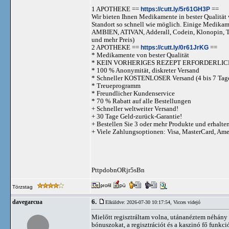
1 APOTHEKE ==
https://cutt.ly/5r61GH3P
==
Wir bieten Ihnen Medikamente in bester Qualität w
Standort so schnell wie möglich. Einige Medika
AMBIEN, ATIVAN, Adderall, Codein, Klonopi
und mehr Preis)
2 APOTHEKE ==
https://cutt.ly/0r61JrKG
==
* Medikamente von bester Qualität
* KEIN VORHERIGES REZEPT ERFORDERLIC
* 100 % Anonymität, diskreter Versand
* Schneller KOSTENLOSER Versand (4 bis 7 Tag
* Treueprogramm
* Freundlicher Kundenservice
* 70 % Rabatt auf alle Bestellungen
+ Schneller weltweiter Versand!
+ 30 Tage Geld-zurück-Garantie!
+ Bestellen Sie 3 oder mehr Produkte und erhalte
+ Viele Zahlungsoptionen: Visa, MasterCard, Am
PttpdobnORjr5sBn
Törzstag
6.
davegarcua
Elküldve: 2026-07-30 10:17:54,
Vicces videjó
Mielőtt regisztráltam volna, utánanéztem néhány 
bónuszokat, a regisztrációt és a kaszinó fő funkci