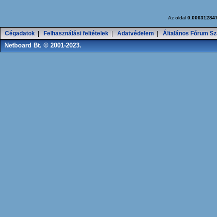
Az oldal
0.00631284
Cégadatok
|
Felhasználási feltételek
|
Adatvédelem
|
Általános Fórum Sz
Netboard Bt. © 2001-2023.