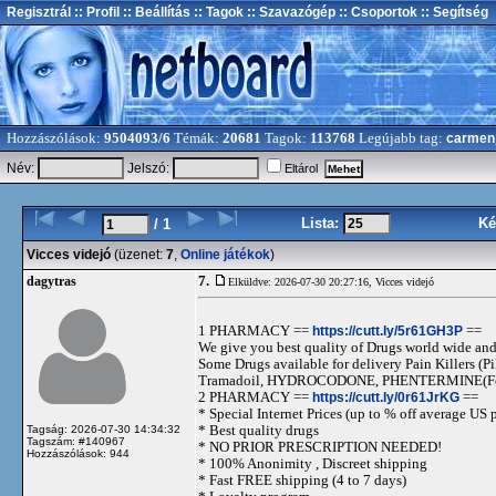
Regisztrál
:: Profil
:: Beállítás
:: Tagok
:: Szavazógép
:: Csoportok
:: Segítség
Hozzászólások:
9504093/6
Témák:
20681
Tagok:
113768
Legújabb tag:
carmen
Név:
Jelszó:
Eltárol
Lista:
Ké
/ 1
Vicces videjó
(üzenet:
7
,
Online játékok
)
7.
dagytras
Elküldve: 2026-07-30 20:27:16,
Vicces videjó
1 PHARMACY ==
https://cutt.ly/5r61GH3P
==
We give you best quality of Drugs world wide and h
Some Drugs available for delivery Pain Killers
Tramadoil, HYDROCODONE, PHENTERMINE(For 
2 PHARMACY ==
https://cutt.ly/0r61JrKG
==
* Special Internet Prices (up to % off average US p
* Best quality drugs
Tagság: 2026-07-30 14:34:32
Tagszám: #140967
* NO PRIOR PRESCRIPTION NEEDED!
Hozzászólások: 944
* 100% Anonimity , Discreet shipping
* Fast FREE shipping (4 to 7 days)