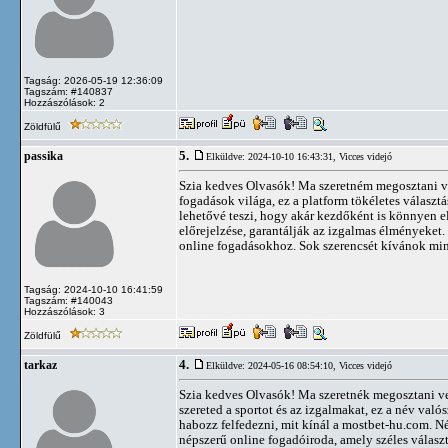
Tagság: 2026-05-19 12:36:09
Tagszám: #140837
Hozzászólások: 2
Zöldfülű
5.
passika
Elküldve: 2024-10-10 16:43:31,
Vicces videjó
Szia kedves Olvasók! Ma szeretném megosztani vele
fogadások világa, ez a platform tökéletes válasz
lehetővé teszi, hogy akár kezdőként is könnyen e
előrejelzése, garantálják az izgalmas élményeket. 
online fogadásokhoz. Sok szerencsét kívánok m
Tagság: 2024-10-10 16:41:59
Tagszám: #140043
Hozzászólások: 3
Zöldfülű
4.
tarkaz
Elküldve: 2024-05-16 08:54:10,
Vicces videjó
Szia kedves Olvasók! Ma szeretnék megosztani vel
szereted a sportot és az izgalmakat, ez a név val
habozz felfedezni, mit kínál a mostbet-hu.com. N
népszerű online fogadóiroda, amely széles válasz