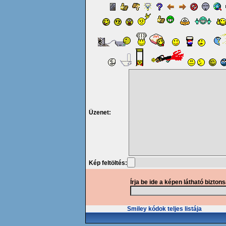
Üzenet:
Kép feltöltés:
Írja be ide a képen látható bizton
Smiley kódok teljes listája