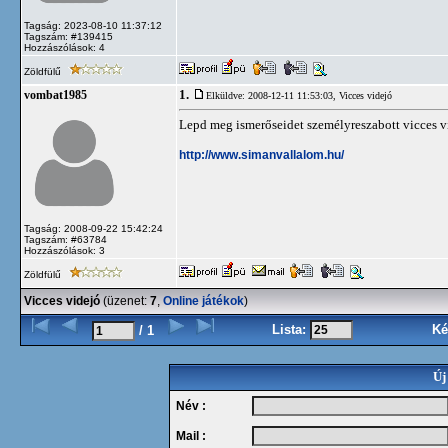
Tagság: 2023-08-10 11:37:12
Tagszám: #139415
Hozzászólások: 4
Zöldfülű
1.
vombat1985
Elküldve: 2008-12-11 11:53:03,
Vicces videjó
Lepd meg ismerőseidet személyreszabott vicces v
http://www.simanvallalom.hu/
Tagság: 2008-09-22 15:42:24
Tagszám: #63784
Hozzászólások: 3
Zöldfülű
Vicces videjó
(üzenet:
7
,
Online játékok
)
Lista:
Ké
/ 1
Új
Név :
Mail :