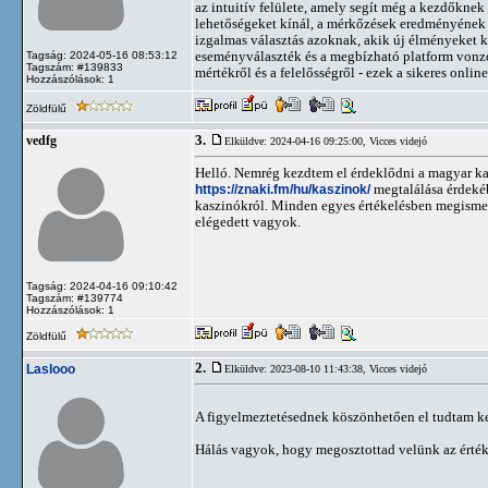
az intuitív felülete, amely segít még a kezdőknek
lehetőségeket kínál, a mérkőzések eredményének e
izgalmas választás azoknak, akik új élményeket k
eseményválaszték és a megbízható platform vonzó
Tagság: 2024-05-16 08:53:12
Tagszám: #139833
mértékről és a felelősségről - ezek a sikeres onl
Hozzászólások: 1
Zöldfülű
3.
vedfg
Elküldve: 2024-04-16 09:25:00,
Vicces videjó
Helló. Nemrég kezdtem el érdeklődni a magyar kas
https://znaki.fm/hu/kaszinok/
megtalálása érdekéb
kaszinókról. Minden egyes értékelésben megismer
elégedett vagyok.
Tagság: 2024-04-16 09:10:42
Tagszám: #139774
Hozzászólások: 1
Zöldfülű
2.
Laslooo
Elküldve: 2023-08-10 11:43:38,
Vicces videjó
A figyelmeztetésednek köszönhetően el tudtam ke
Hálás vagyok, hogy megosztottad velünk az értéke