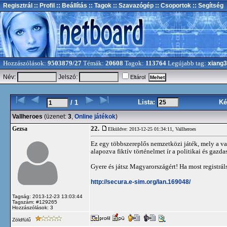
Regisztrál
:: Profil
:: Beállítás
:: Tagok
:: Szavazógép
:: Csoportok
:: Segítség
Hozzászólások:
9503879/27
Témák:
20608
Tagok:
113764
Legújabb tag:
xiang
Név:
Jelszó:
Eltárol
Lista:
Ké
/ 1
Vallheroes
(üzenet:
3
,
Online játékok
)
22.
Gezsa
Elküldve: 2013-12-25 01:34:11,
Vallheroes
Ez egy többszereplős nemzetközi játék, mely a val
alapozva fiktív történelmet ír a politikai és gazd
Gyere és játsz Magyarországért! Ha most registrálsz
http://secura.e-sim.org/lan.169048/
Tagság: 2013-12-23 13:03:44
Tagszám: #129265
Hozzászólások: 3
Zöldfülű