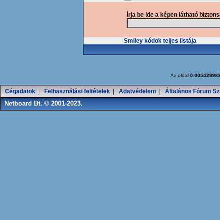
Írja be ide a képen látható bizton
Smiley kódok teljes listája
Az oldal
0.00542998
Cégadatok
|
Felhasználási feltételek
|
Adatvédelem
|
Általános Fórum Sz
Netboard Bt. © 2001-2023.