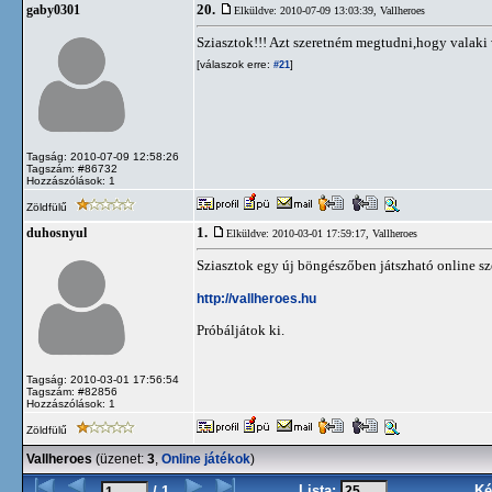
20.
gaby0301
Elküldve: 2010-07-09 13:03:39,
Vallheroes
Sziasztok!!! Azt szeretném megtudni,hogy valaki 
[válaszok erre:
]
#21
Tagság: 2010-07-09 12:58:26
Tagszám: #86732
Hozzászólások: 1
Zöldfülű
1.
duhosnyul
Elküldve: 2010-03-01 17:59:17,
Vallheroes
Sziasztok egy új böngészőben játszható online sz
http://vallheroes.hu
Próbáljátok ki.
Tagság: 2010-03-01 17:56:54
Tagszám: #82856
Hozzászólások: 1
Zöldfülű
Vallheroes
(üzenet:
3
,
Online játékok
)
Lista:
Ké
/ 1