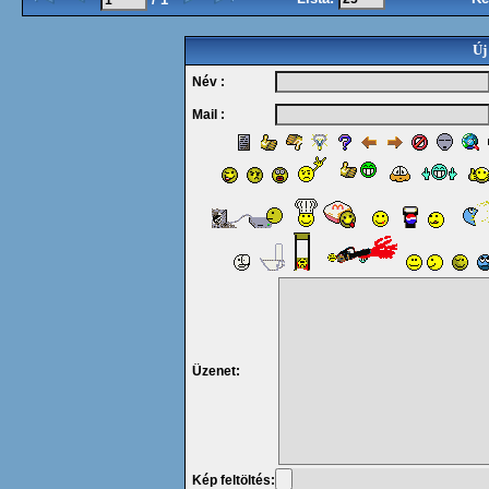
Új
Név :
Mail :
Üzenet:
Kép feltöltés: