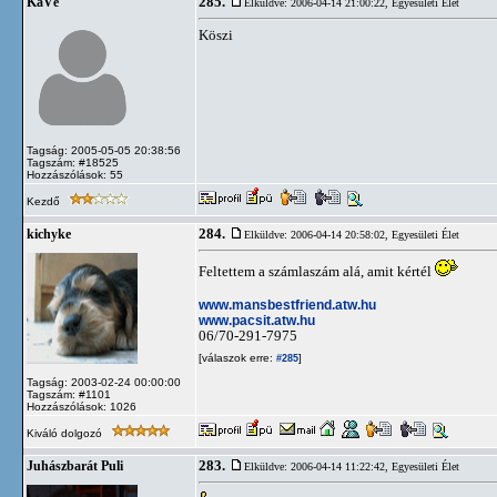
285.
KáVé
Elküldve: 2006-04-14 21:00:22,
Egyesületi Élet
Köszi
Tagság: 2005-05-05 20:38:56
Tagszám: #18525
Hozzászólások: 55
Kezdő
284.
kichyke
Elküldve: 2006-04-14 20:58:02,
Egyesületi Élet
Feltettem a számlaszám alá, amit kértél
www.mansbestfriend.atw.hu
www.pacsit.atw.hu
06/70-291-7975
[válaszok erre:
]
#285
Tagság: 2003-02-24 00:00:00
Tagszám: #1101
Hozzászólások: 1026
Kiváló dolgozó
283.
Juhászbarát Puli
Elküldve: 2006-04-14 11:22:42,
Egyesületi Élet