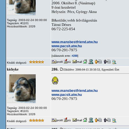
2006. Október 8. (Vasárnap)
9 órai kezdettel
Helyszín: Pécs, György Akna
B&otilde;vebb felvilágosítás
Tagság: 2003-02-24 00:00:00
Tagszám: #1101
Tátrai Dénes
Hozzászólások: 1026
06/72-225-054
www.mansbestfriend.atw.hu
www.pacsit.atw.hu
06/70-291-7975
[válaszok erre:
]
#288
Kiváló dolgozó
286.
kichyke
Elküldve: 2006-04-15 20:50:53,
Egyesületi Élet
www.mansbestfriend.atw.hu
www.pacsit.atw.hu
06/70-291-7975
Tagság: 2003-02-24 00:00:00
Tagszám: #1101
Hozzászólások: 1026
Kiváló dolgozó