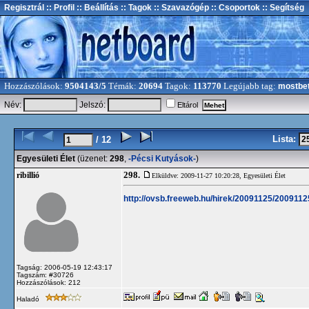
Regisztrál
:: Profil
:: Beállítás
:: Tagok
:: Szavazógép
:: Csoportok
:: Segítség
Hozzászólások:
9504143/5
Témák:
20694
Tagok:
113770
Legújabb tag:
mostbe
Név:
Jelszó:
Eltárol
Lista:
/ 12
Egyesületi Élet
(üzenet:
298
,
-Pécsi Kutyások-
)
298.
ribillió
Elküldve: 2009-11-27 10:20:28,
Egyesületi Élet
http://ovsb.freeweb.hu/hirek/20091125/200911
Tagság: 2006-05-19 12:43:17
Tagszám: #30726
Hozzászólások: 212
Haladó