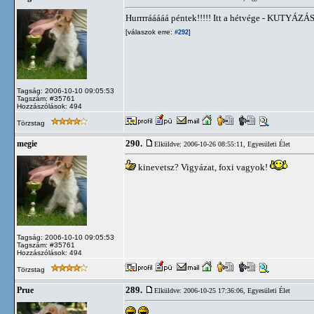
Hurrrrááááá péntek!!!!! Itt a hétvége - KUTYÁZÁS 
[válaszok erre:
]
#292
Tagság: 2006-10-10 09:05:53
Tagszám: #35761
Hozzászólások: 494
Törzstag
290.
megie
Elküldve: 2006-10-26 08:55:11,
Egyesületi Élet
kinevetsz? Vigyázat, foxi vagyok!
Tagság: 2006-10-10 09:05:53
Tagszám: #35761
Hozzászólások: 494
Törzstag
289.
Prue
Elküldve: 2006-10-25 17:36:06,
Egyesületi Élet