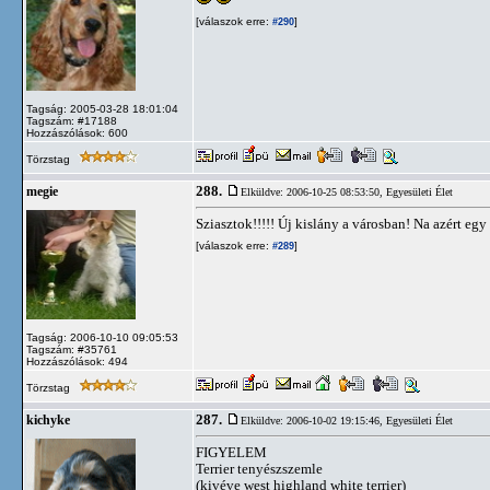
[válaszok erre:
]
#290
Tagság: 2005-03-28 18:01:04
Tagszám: #17188
Hozzászólások: 600
Törzstag
288.
megie
Elküldve: 2006-10-25 08:53:50,
Egyesületi Élet
Sziasztok!!!!! Új kislány a városban! Na azért egy 
[válaszok erre:
]
#289
Tagság: 2006-10-10 09:05:53
Tagszám: #35761
Hozzászólások: 494
Törzstag
287.
kichyke
Elküldve: 2006-10-02 19:15:46,
Egyesületi Élet
FIGYELEM
Terrier tenyészszemle
(kivéve west highland white terrier)