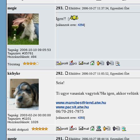
293.
megie
Elküldve: 2006-10-27 11:37:34,
Egyesületi Élet
Igen!! :)
[válaszok erre:
]
#294
Tagság: 2006-10-10 09:05:53
Tagszám: #35761
Hozzászólások: 494
Törzstag
292.
kichyke
Elküldve: 2006-10-27 11:05:52,
Egyesületi Élet
Szia!
Ti ugye vasasiak vagytok?Ha igen, akkor velünk t
www.mansbestfriend.atw.hu
www.pacsit.atw.hu
06/70-291-7975
Tagság: 2003-02-24 00:00:00
[válaszok erre:
]
#293
Tagszám: #1101
Hozzászólások: 1026
Kiváló dolgozó
291.
megie
Elküldve: 2006-10-27 08:44:14,
Egyesületi Élet