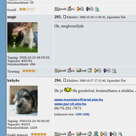
Hozzászólások: 55
Kezdő
295.
megie
Elküldve: 2006-10-28 11:00:45,
Egyesületi Élet
Ok, megbeszéljük.
Tagság: 2006-10-10 09:05:53
Tagszám: #35761
Hozzászólások: 494
Törzstag
294.
kichyke
Elküldve: 2006-10-27 17:15:46,
Egyesületi Élet
De jó
Ha gondolod, betársulhatsz a sétákba. 
www.mansbestfriend.atw.hu
www.pacsit.atw.hu
06/70-291-7975
[válaszok erre:
]
#295
#296
Tagság: 2003-02-24 00:00:00
Tagszám: #1101
Hozzászólások: 1026
Kiváló dolgozó