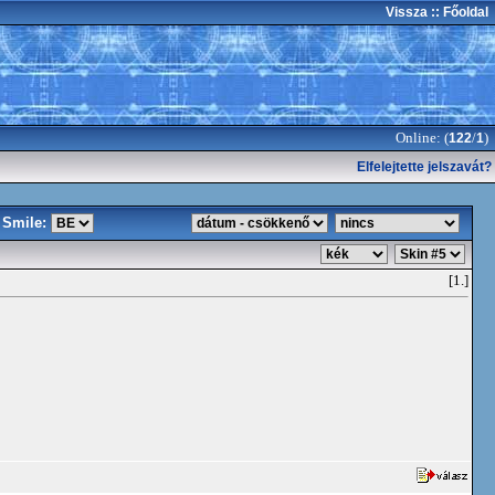
Vissza
:: Főoldal
Online: (
/
)
122
1
Elfelejtette jelszavát?
Smile:
[1.]