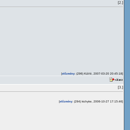
[2.]
[
: (296) KáVé, 2007-03-20 20:45:18]
előzmény
[3.]
[
: (294) kichyke, 2006-10-27 17:15:46]
előzmény