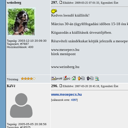
297.
weissberg
Elküldve: 2009-03-25 07:01:33,
Egyesületi Élet
Kedves leendő kiállítók!
Március 30-án (ügyfélfogadási időben 15-18 óra 
Kiigazodás a kiállítások útvesztőjében.
Részvételi szándékukat kérjük jelezzék a
meoepe
Tagság: 2003-12-10 20:09:30
Tagszám: #7687
Hozzászólások: 400
www.meoepecs.hu
hírek menüpont
www.weissberg.hu
Törzstag
296.
KáVé
Elküldve: 2007-03-20 20:45:18,
Egyesületi Élet
www.meoepecs.hu
[válaszok erre:
]
#297
Tagság: 2005-05-05 20:38:56
Tagszám: #18525