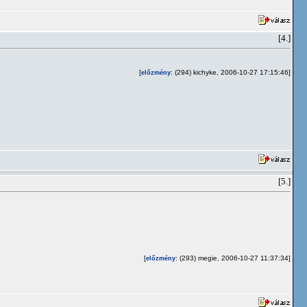
[4.]
[
: (294) kichyke, 2006-10-27 17:15:46]
előzmény
[5.]
[
: (293) megie, 2006-10-27 11:37:34]
előzmény