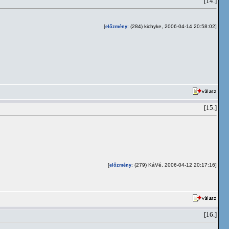
[14.]
[
: (284) kichyke, 2006-04-14 20:58:02]
előzmény
[15.]
[
: (279) KáVé, 2006-04-12 20:17:16]
előzmény
[16.]