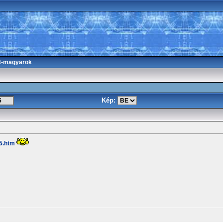
t-magyarok
Kép:
25.htm