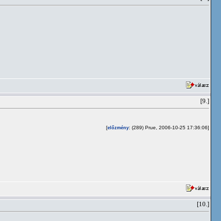
[9.]
[
: (289) Prue, 2006-10-25 17:36:06]
előzmény
[10.]