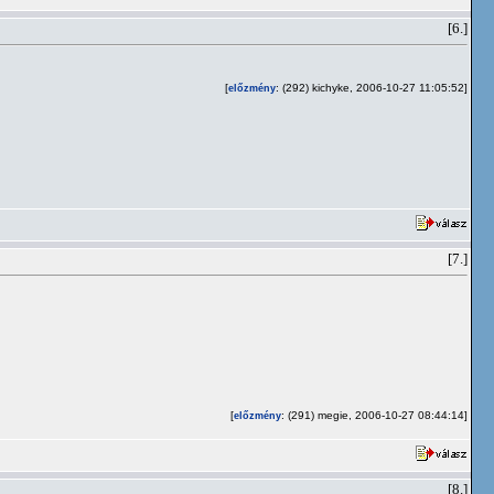
[6.]
[
: (292) kichyke, 2006-10-27 11:05:52]
előzmény
[7.]
[
: (291) megie, 2006-10-27 08:44:14]
előzmény
[8.]