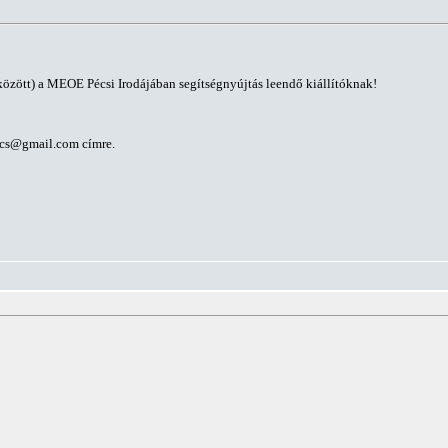
között) a MEOE Pécsi Irodájában segítségnyújtás leendő kiállítóknak!
cs@gmail.com
címre.