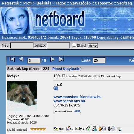
Regisztrál
:: Profil
:: Beállítás
:: Tagok
:: Szavazógép
:: Csoportok
:: Segítség
Hozzászólások:
9504051/2
Témák:
20671
Tagok:
113768
Legújabb tag:
carmen
Név:
Jelszó:
Eltárol
Lista:
Ké
/ 9
Sok sok kép
(üzenet:
224
,
-Pécsi Kutyások-
)
199.
kichyke
Elküldve: 2006-08-05 20:35:19,
Sok sok kép
www.mansbestfriend.atw.hu
www.pacsit.atw.hu
06/70-291-7975
[válaszok erre:
]
#200
Tagság: 2003-02-24 00:00:00
Tagszám: #1101
Hozzászólások: 1026
Kiváló dolgozó