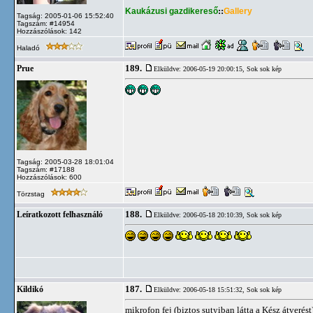
Kaukázusi gazdikereső
::
Gallery
Tagság: 2005-01-06 15:52:40
Tagszám: #14954
Hozzászólások: 142
Haladó
189.
Prue
Elküldve: 2006-05-19 20:00:15,
Sok sok kép
Tagság: 2005-03-28 18:01:04
Tagszám: #17188
Hozzászólások: 600
Törzstag
188.
Leíratkozott felhasználó
Elküldve: 2006-05-18 20:10:39,
Sok sok kép
187.
Kildikó
Elküldve: 2006-05-18 15:51:32,
Sok sok kép
mikrofon fej (biztos sutyiban látta a Kész átverést