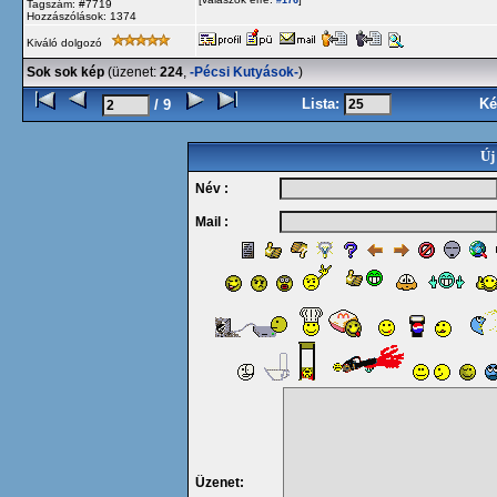
#176
Tagszám: #7719
Hozzászólások: 1374
Kiváló dolgozó
Sok sok kép
(üzenet:
224
,
-Pécsi Kutyások-
)
Lista:
Ké
/ 9
Új
Név :
Mail :
Üzenet: