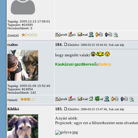
Tagság: 2005-12-13 17:09:01
Tagszám: #24595
Hozzászólások: 3
Zöldfülű
184.
csahos
Elküldve: 2006-03-23 19:44:43,
Sok sok kép
hogy megnőtt valaki
Kaukázusi gazdikereső
::
Gallery
Tagság: 2005-01-06 15:52:40
Tagszám: #14954
Hozzászólások: 142
Haladó
183.
Kildikó
Elküldve: 2006-03-23 13:47:46,
Sok sok kép
A nyári sérók:
Picpicnek: ugye ezt a fülszerkezetet nem olvashat