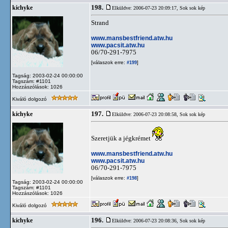
198.
kichyke
Elküldve: 2006-07-23 20:09:17,
Sok sok kép
Strand
www.mansbestfriend.atw.hu
www.pacsit.atw.hu
06/70-291-7975
[válaszok erre:
]
#199
Tagság: 2003-02-24 00:00:00
Tagszám: #1101
Hozzászólások: 1026
Kiváló dolgozó
197.
kichyke
Elküldve: 2006-07-23 20:08:58,
Sok sok kép
Szeretjük a jégkrémet
www.mansbestfriend.atw.hu
www.pacsit.atw.hu
06/70-291-7975
[válaszok erre:
]
#198
Tagság: 2003-02-24 00:00:00
Tagszám: #1101
Hozzászólások: 1026
Kiváló dolgozó
196.
kichyke
Elküldve: 2006-07-23 20:08:36,
Sok sok kép