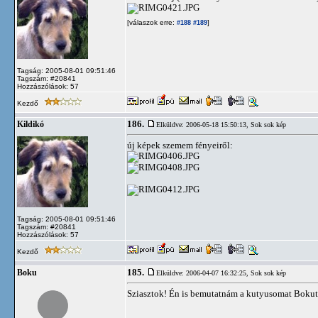
[válaszok erre:
]
#188
#189
Tagság: 2005-08-01 09:51:46
Tagszám: #20841
Hozzászólások: 57
Kezdő
186.
Kildikó
Elküldve: 2006-05-18 15:50:13,
Sok sok kép
új képek szemem fényeiről:
Tagság: 2005-08-01 09:51:46
Tagszám: #20841
Hozzászólások: 57
Kezdő
185.
Boku
Elküldve: 2006-04-07 16:32:25,
Sok sok kép
Sziasztok! Én is bemutatnám a kutyusomat Bokut. 