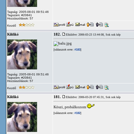
Tagság: 2005-08-01 09:51:46
Tagszám: #20841
Hozzászólások: 57
Kezdő
182.
Kildikó
Elküldve: 2006-03-23 13:44:08,
Sok sok kép
[válaszok erre:
]
#183
Tagság: 2005-08-01 09:51:46
Tagszám: #20841
Hozzászólások: 57
Kezdő
181.
Kildikó
Elküldve: 2006-03-20 07:45:31,
Sok sok kép
Köszi, probálkozom
[válaszok erre:
]
#182