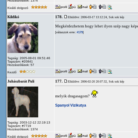
Hozzászólások: 1374
Kiváló dolgozó
178.
Kildikó
Elküldve: 2006-03-17 13:12:24,
Sok sok kép
Megkérdezhetem hogy lehet ilyen szép nagy képe
[válaszok erre:
]
#179
Tagság: 2005-08-01 09:51:46
Tagszám: #20841
Hozzászólások: 57
Kezdő
177.
Juhászbarát Puli
Elküldve: 2006-02-20 20:07:32,
Sok sok kép
melyik dragasagom?
Spanyol Vizikutya
Tagság: 2003-12-12 22:19:13
Tagszám: #7719
Hozzászólások: 1374
Kiváló dolgozó