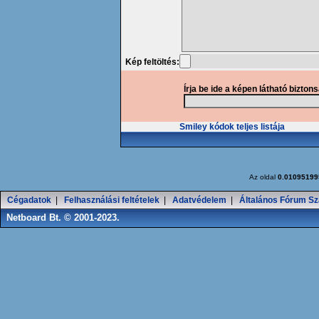
Kép feltöltés:
Írja be ide a képen látható bizton
Smiley kódok teljes listája
Az oldal
0.01095199
Cégadatok
|
Felhasználási feltételek
|
Adatvédelem
|
Általános Fórum Sz
Netboard Bt. © 2001-2023.