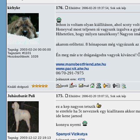
176.
kichyke
Elküldve: 2006-02-20 19:37:54,
Sok sok kép
Itthon is voltam olyan kiállításon, ahol scoty volt
Honeyval most teljesen rá vagyunk izgulva a gyak
Hihetetlen, hogy milyen tanulékony! Nagyon imádo
akarom erőltetni. 8 hónaposan még vigyázunk az 
Tagság: 2003-02-24 00:00:00
Tagszám: #1101
Én meg már a te drágaságodra vagyok kíváncsi! Ő
Hozzászólások: 1026
www.mansbestfriend.atw.hu
www.pacsit.atw.hu
06/70-291-7975
[válaszok erre:
]
#177
Kiváló dolgozó
175.
Juhászbarát Puli
Elküldve: 2006-02-20 19:07:55,
Sok sok kép
ez a kep nagyon tetszik
te errefele ha 5t neveznek egy kiallitasra akkor 
ide kene jarnod
konnyu nyerni
Spanyol Vizikutya
Tagság: 2003-12-12 22:19:13
[válaszok erre:
]