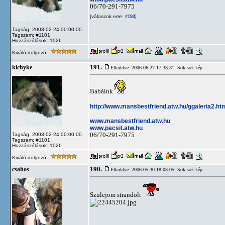
06/70-291-7975
[válaszok erre:
]
#193
Tagság: 2003-02-24 00:00:00
Tagszám: #1101
Hozzászólások: 1026
Kiváló dolgozó
191.
kichyke
Elküldve: 2006-06-27 17:33:31,
Sok sok kép
Babáink
http://www.mansbestfriend.atw.hu/ggaleria2.ht
www.mansbestfriend.atw.hu
www.pacsit.atw.hu
06/70-291-7975
Tagság: 2003-02-24 00:00:00
Tagszám: #1101
Hozzászólások: 1026
Kiváló dolgozó
190.
csahos
Elküldve: 2006-05-30 18:03:05,
Sok sok kép
Szulejom strandolt