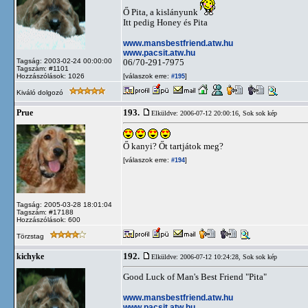
Ő Pita, a kislányunk
Itt pedig Honey és Pita
www.mansbestfriend.atw.hu
www.pacsit.atw.hu
Tagság: 2003-02-24 00:00:00
06/70-291-7975
Tagszám: #1101
Hozzászólások: 1026
[válaszok erre:
]
#195
Kiváló dolgozó
193.
Prue
Elküldve: 2006-07-12 20:00:16,
Sok sok kép
Ő kanyi? Őt tartjátok meg?
[válaszok erre:
]
#194
Tagság: 2005-03-28 18:01:04
Tagszám: #17188
Hozzászólások: 600
Törzstag
192.
kichyke
Elküldve: 2006-07-12 10:24:28,
Sok sok kép
Good Luck of Man's Best Friend "Pita"
www.mansbestfriend.atw.hu
www.pacsit.atw.hu