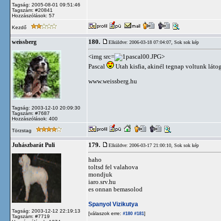
Tagság: 2005-08-01 09:51:46
Tagszám: #20841
Hozzászólások: 57
Kezdő
180.
weissberg
Elküldve: 2006-03-18 07:04:07,
Sok sok kép
<img src=
>
Pascal
Utah kisfia, akinél tegnap voltunk láto
www.weissberg.hu
Tagság: 2003-12-10 20:09:30
Tagszám: #7687
Hozzászólások: 400
Törzstag
179.
Juhászbarát Puli
Elküldve: 2006-03-17 21:00:10,
Sok sok kép
haho
toltsd fel valahova
mondjuk
iaro.srv.hu
es onnan bemasolod
Spanyol Vizikutya
Tagság: 2003-12-12 22:19:13
[válaszok erre:
]
#180
#181
Tagszám: #7719