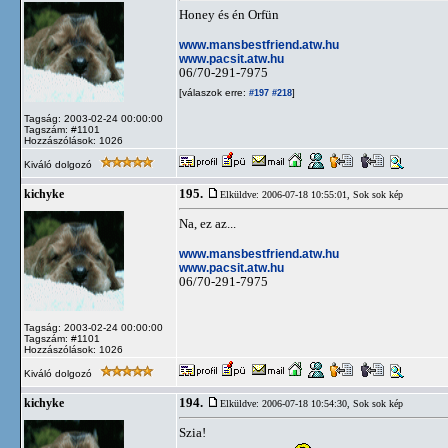
Honey és én Orfün
www.mansbestfriend.atw.hu
www.pacsit.atw.hu
06/70-291-7975
[válaszok erre:
]
#197
#218
Tagság: 2003-02-24 00:00:00
Tagszám: #1101
Hozzászólások: 1026
Kiváló dolgozó
195.
kichyke
Elküldve: 2006-07-18 10:55:01,
Sok sok kép
Na, ez az...
www.mansbestfriend.atw.hu
www.pacsit.atw.hu
06/70-291-7975
Tagság: 2003-02-24 00:00:00
Tagszám: #1101
Hozzászólások: 1026
Kiváló dolgozó
194.
kichyke
Elküldve: 2006-07-18 10:54:30,
Sok sok kép
Szia!