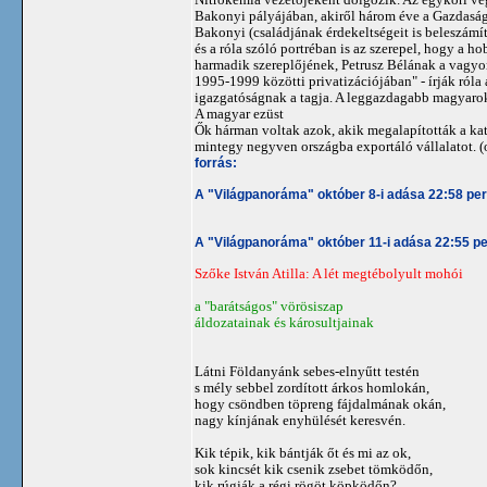
Bakonyi pályájában, akiről három éve a Gazdasági
Bakonyi (családjának érdekeltségeit is beleszámí
és a róla szóló portréban is az szerepel, hogy a 
harmadik szereplőjének, Petrusz Bélának a vagyon
1995-1999 közötti privatizációjában" - írják róla
igazgatóságnak a tagja. A leggazdagabb magyarokró
A magyar ezüst
Ők hárman voltak azok, akik megalapították a kat
mintegy negyven országba exportáló vállalatot. (o
forrás:
A "Világpanoráma" október 8-i adása 22:58 pe
A "Világpanoráma" október 11-i adása 22:55 p
Szőke István Atilla: A lét megtébolyult mohói
a "barátságos" vörösiszap
áldozatainak és károsultjainak
Látni Földanyánk sebes-elnyűtt testén
s mély sebbel zordított árkos homlokán,
hogy csöndben töpreng fájdalmának okán,
nagy kínjának enyhülését keresvén.
Kik tépik, kik bántják őt és mi az ok,
sok kincsét kik csenik zsebet tömködőn,
kik rúgják a régi rögöt köpködőn?