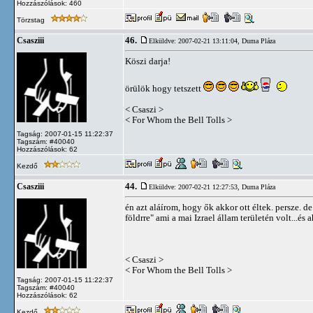
Hozzászólások: 460
Törzstag
46.
Csasziii
Elküldve: 2007-02-21 13:11:04,
Duma Pláza
Köszi darja!
örülök hogy tetszett
< Csaszi >
< For Whom the Bell Tolls >
Tagság: 2007-01-15 11:22:37
Tagszám: #40040
Hozzászólások: 62
Kezdő
44.
Csasziii
Elküldve: 2007-02-21 12:27:53,
Duma Pláza
én azt aláírom, hogy ők akkor ott éltek. persze. 
földrre" ami a mai Izrael állam területén volt...é
< Csaszi >
< For Whom the Bell Tolls >
Tagság: 2007-01-15 11:22:37
Tagszám: #40040
Hozzászólások: 62
Kezdő