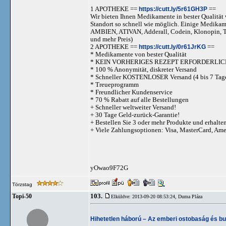
1 APOTHEKE ==
https://cutt.ly/5r61GH3P
==
Wir bieten Ihnen Medikamente in bester Qualität w
Standort so schnell wie möglich. Einige Medika
AMBIEN, ATIVAN, Adderall, Codein, Klonopi
und mehr Preis)
2 APOTHEKE ==
https://cutt.ly/0r61JrKG
==
* Medikamente von bester Qualität
* KEIN VORHERIGES REZEPT ERFORDERLIC
* 100 % Anonymität, diskreter Versand
* Schneller KOSTENLOSER Versand (4 bis 7 Tag
* Treueprogramm
* Freundlicher Kundenservice
* 70 % Rabatt auf alle Bestellungen
+ Schneller weltweiter Versand!
+ 30 Tage Geld-zurück-Garantie!
+ Bestellen Sie 3 oder mehr Produkte und erhalte
+ Viele Zahlungsoptionen: Visa, MasterCard, Am
yOwao9F72G
Törzstag
103.
Topi-50
Elküldve: 2013-09-20 08:53:24,
Duma Pláza
Hihetetlen háború – Az emberi ostobaság és b