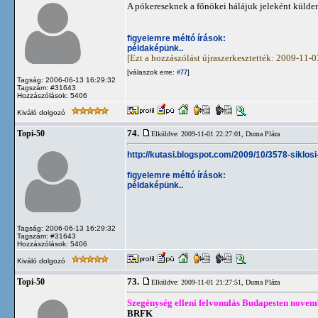
A pókereseknek a főnökei hálájuk jeleként küld
figyelemre méltó írások:
példaképünk..
[Ezt a hozzászólást újraszerkesztették: 2009-11-
[válaszok erre:
]
#77
Tagság: 2006-06-13 16:29:32
Tagszám: #31643
Hozzászólások: 5406
Kiváló dolgozó
74.
Topi-50
Elküldve: 2009-11-01 22:27:01,
Duma Pláza
http://kutasi.blogspot.com/2009/10/3578-siklo
figyelemre méltó írások:
példaképünk..
Tagság: 2006-06-13 16:29:32
Tagszám: #31643
Hozzászólások: 5406
Kiváló dolgozó
73.
Topi-50
Elküldve: 2009-11-01 21:27:51,
Duma Pláza
Szegénység elleni felvonulás Budapesten novem
BRFK