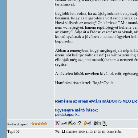
tartalmával.
Legjobb lett volna, ha az újságíróknak betapasztj
beismeri, hogy az újjáépítés a volt szocialisták és
Hová süllyedt az ország? Ön kérdezi: ” Mit monda
nem vonatjegyet, hanem repülőjegyet kellene venn
az könnyű. Adja át a Fidesz vezetését azoknak, ak
kormányzásnak a jövőben a nemzeti ügyeket kell 
képviselni
Abban a reményben, hogy megfogadja a nép kiáltás
üzeni, sőt kiáltja: változtass!”) és változtatni fo
ellopják még azt, ami maradt) hanem a nemzeti érz
segítse.
A névtelen hősök nevében kívánok erőt, egészsége
Honfitársi tisztelettel: Bogár Gyula
Remélem az orban elvtárs IMÁDOK IS MEG ÉRTI
figyelemre méltó írások:
példaképünk..
Kiváló dolgozó
76.
Topi-50
Elküldve: 2009-11-03 17:25:15,
Duma Pláza