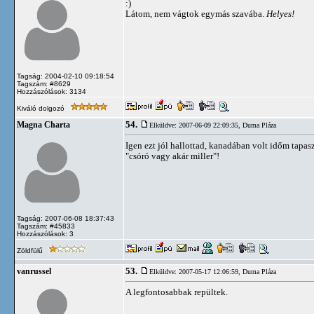
:)
Látom, nem vágtok egymás szavába.
Helyes!
Tagság: 2004-02-10 09:18:54
Tagszám: #8629
Hozzászólások: 3134
Kiváló dolgozó
54.
Magna Charta
Elküldve: 2007-06-09 22:09:35,
Duma Pláza
Igen ezt jól hallottad, kanadában volt időm tapa
"csóró vagy akár miller"!
Tagság: 2007-06-08 18:37:43
Tagszám: #45833
Hozzászólások: 3
Zöldfülű
53.
vanrussel
Elküldve: 2007-05-17 12:06:59,
Duma Pláza
A legfontosabbak repültek.