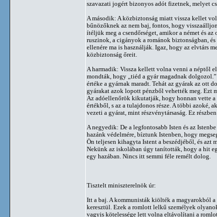
szavazati jogért bizonyos adót fizetnek, melyet c
A második: A közbiztonság miatt vissza kellet vol
bűnözőknek az nem baj, fontos, hogy visszaálljon a
ítéljük meg a csendőrséget, amikor a német és az o
ruszinok, a cigányok a románok biztonságban, és b
ellenére ma is használják. Igaz, hogy az elvtárs me
közbiztonság őreit.
A harmadik: Vissza kellett volna venni a néptől 
mondták, hogy „tiéd a gyár magadnak dolgozol.” K
értéke a gyárnak maradt. Tehát az gyárak az ott 
gyárakat azok lopott pénzből vehették meg. Ezt m
Az adóellenőrök kikutatják, hogy honnan vette a p
értékből, s az a tulajdonos része. A többi azoké,
vezeti a gyárat, mint részvénytársaság. Ez részb
A negyedik: De a legfontosabb Isten és az Istenbe 
hazánk védelmére, bíztunk Istenben, hogy megseg
Ön teljesen kihagyta Istent a beszédjéből, és azt
Nekünk az iskolában úgy tanították, hogy a hit e
egy hazában. Nincs itt semmi féle remélt dolog.
Tisztelt miniszterelnök úr:
Itt a baj. A kommunisták kiölték a magyarokból a h
keresztül. Ezek a romlott lelkű személyek olyano
vagyis kötelessége lett volna eltávolítani a romlo