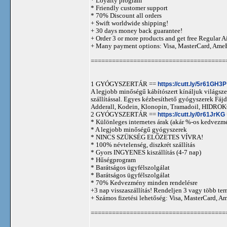
* Loyalty program
* Friendly customer support
* 70% Discount all orders
+ Swift worldwide shipping!
+ 30 days money back guarantee!
+ Order 3 or more products and get free Regular A
+ Many payment options: Visa, MasterCard, Ame
======================================
1 GYÓGYSZERTÁR ==
https://cutt.ly/5r61GH3P
A legjobb minőségű kábítószert kínáljuk világszer
szállítással. Egyes kézbesíthető gyógyszerek 
Adderall, Kodein, Klonopin, Tramadoil, HID
2 GYÓGYSZERTÁR ==
https://cutt.ly/0r61JrKG
* Különleges internetes árak (akár %-os kedvezmé
* A legjobb minőségű gyógyszerek
* NINCS SZÜKSÉG ELŐZETES VÍVRA!
* 100% névtelenség, diszkrét szállítás
* Gyors INGYENES kiszállítás (4-7 nap)
* Hűségprogram
* Barátságos ügyfélszolgálat
* Barátságos ügyfélszolgálat
* 70% Kedvezmény minden rendelésre
+3 nap visszaszállítás! Rendeljen 3 vagy több term
+ Számos fizetési lehetőség: Visa, MasterCard, 
======================================