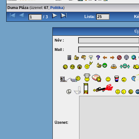
Duma Pláza
(üzenet:
67
,
Politika
)
Lista:
Ké
/ 3
Új
Név :
Mail :
Üzenet: