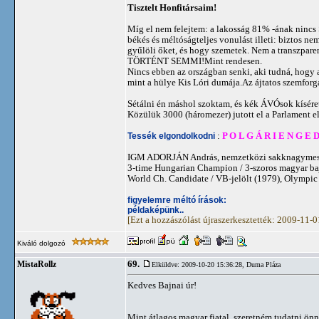
Tisztelt Honfitársaim!
Míg el nem felejtem: a lakosság 81% -ának nincs
békés és méltóságteljes vonulást illeti: biztos n
gyűlöli őket, és hogy szemetek. Nem a transzpar
TÖRTÉNT SEMMI!Mint rendesen.
Nincs ebben az országban senki, aki tudná, hogy
mint a hülye Kis Lóri dumája.Az ájtatos szemforg
Sétálni én máshol szoktam, és kék ÁVÓsok kísérete
Közülük 3000 (háromezer) jutott el a Parlament el
Tessék elgondolkodni
:
P O L G Á R I E N G E 
IGM ADORJÁN András, nemzetközi sakknagymes
3-time Hungarian Champion / 3-szoros magyar b
World Ch. Candidate / VB-jelölt (1979), Olympic
figyelemre méltó írások:
példaképünk..
[Ezt a hozzászólást újraszerkesztették: 2009-11-
Kiváló dolgozó
69.
MistaRollz
Elküldve: 2009-10-20 15:36:28,
Duma Pláza
Kedves Bajnai úr!
Mint átlagos magyar fiatal, szeretném tudatni önn