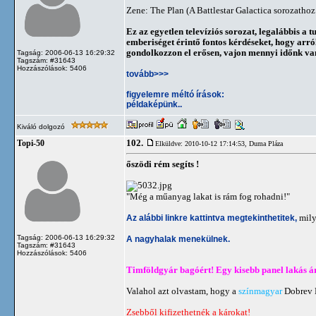
Zene: The Plan (A Battlestar Galactica sorozathoz
Ez az egyetlen televíziós sorozat, legalábbis 
emberiséget érintő fontos kérdéseket, hogy arró
gondolkozzon el erősen, vajon mennyi időnk va
Tagság: 2006-06-13 16:29:32
Tagszám: #31643
Hozzászólások: 5406
tovább>>>
figyelemre méltó írások:
példaképünk..
Kiváló dolgozó
102.
Topi-50
Elküldve: 2010-10-12 17:14:53,
Duma Pláza
őszödi rém segíts !
"Még a műanyag lakat is rám fog rohadni!"
Az alábbi linkre kattintva megtekinthetitek,
mily
Tagság: 2006-06-13 16:29:32
A nagyhalak menekülnek.
Tagszám: #31643
Hozzászólások: 5406
Timföldgyár bagóért! Egy kisebb panel lakás áráé
Valahol azt olvastam, hogy a
színmagyar
Dobrev K
Zsebből kifizethetnék a károkat!