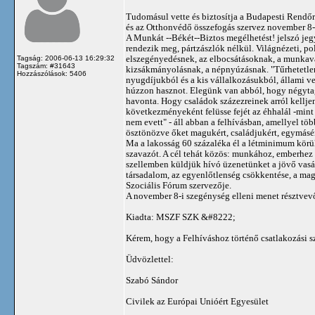
Tudomásul vette és biztosítja a Budapesti Rendőr
és az Otthonvédő összefogás szervez november 8-ra
A Munkát --Békét--Biztos megélhetést! jelszó jeg
rendezik meg, pártzászlók nélkül. Világnézeti, po
elszegényedésnek, az elbocsátásoknak, a munkavál
Tagság: 2006-06-13 16:29:32
Tagszám: #31643
kizsákmányolásnak, a népnyúzásnak. "Tűrhetetlen
Hozzászólások: 5406
nyugdíjukból és a kis vállalkozásukból, állami v
húzzon hasznot. Elegünk van abból, hogy négytagú
havonta. Hogy családok százezreinek arról kellje
következményeként felüsse fejét az éhhalál -mint 
nem evett" - áll abban a felhívásban, amellyel töb
ösztönözve őket magukért, családjukért, egymásér
Ma a lakosság 60 százaléka él a létminimum körüli
szavazót. A cél tehát közös: munkához, emberhez 
szellemben küldjük hívó üzenetünket a jövő vasá
társadalom, az egyenlőtlenség csökkentése, a mag
Szociális Fórum szervezője.
A november 8-i szegénység elleni menet résztvevői
Kiadta: MSZF SZK &#8222;
Kérem, hogy a Felhíváshoz történő csatlakozási 
Üdvözlettel:
Szabó Sándor
Civilek az Európai Unióért Egyesület