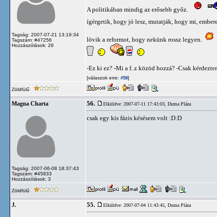
A politikában mindig az erősebb győz.
ígérgetik, hogy jó lesz, mutatják, hogy mi, ember
Tagság: 2007-07-21 13:19:34
lövik a reformot, hogy nekünk rossz legyen.
Tagszám: #47256
Hozzászólások: 26
-Ez ki ez? -Mi a f..z közöd hozzá? -Csak kérdezte
[válaszok erre:
]
#58
Zöldfülű
56.
Magna Charta
Elküldve: 2007-07-11 17:43:03,
Duma Pláza
csak egy kis fázis késésem volt :D:D
Tagság: 2007-06-08 18:37:43
Tagszám: #45833
Hozzászólások: 3
Zöldfülű
55.
J.
Elküldve: 2007-07-04 11:43:45,
Duma Pláza