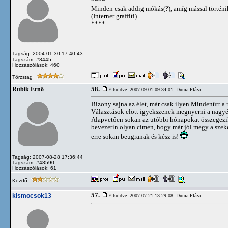
****
Minden csak addig mókás(?), amíg mással történi
(Internet graffiti)
****
Tagság: 2004-01-30 17:40:43
Tagszám: #8445
Hozzászólások: 460
Törzstag
58.
Rubik Ernő
Elküldve: 2007-09-01 09:34:01,
Duma Pláza
Bizony sajna az élet, már csak ilyen.Mindenütt a
Választások elött igyekszenek megnyerni a nagyér
Alapvetően sokan az utóbbi hónapokat összegezik 
bevezetin olyan címen, hogy már jól megy a szeké
erre sokan beugranak és kész is!
Tagság: 2007-08-28 17:36:44
Tagszám: #48590
Hozzászólások: 61
Kezdő
57.
kismocsok13
Elküldve: 2007-07-21 13:29:08,
Duma Pláza