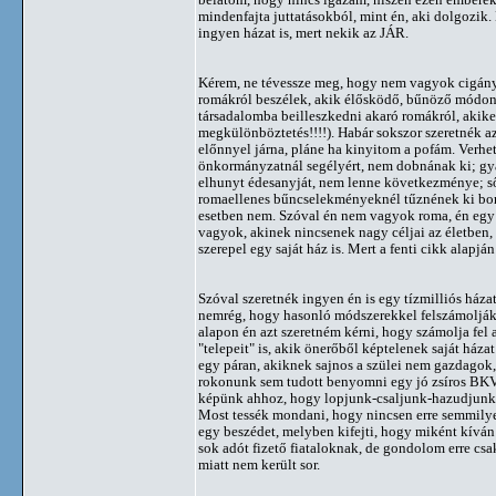
mindenfajta juttatásokból, mint én, aki dolgozik
ingyen házat is, mert nekik az JÁR.
Kérem, ne tévessze meg, hogy nem vagyok cigány 
romákról beszélek, akik élősködő, bűnöző módon
társadalomba beilleszkedni akaró romákról, akike
megkülönböztetés!!!!). Habár sokszor szeretnék az
előnnyel járna, pláne ha kinyitom a pofám. Verhet
önkormányzatnál segélyért, nem dobnának ki; gy
elhunyt édesanyját, nem lenne következménye; s
romaellenes bűncselekményeknél tűznének ki borz
esetben nem. Szóval én nem vagyok roma, én egy 
vagyok, akinek nincsenek nagy céljai az életben, 
szerepel egy saját ház is. Mert a fenti cikk alapj
Szóval szeretnék ingyen én is egy tízmilliós házat.
nemrég, hogy hasonló módszerekkel felszámolják 
alapon én azt szeretném kérni, hogy számolja fel 
"telepeit" is, akik önerőből képtelenek saját háza
egy páran, akiknek sajnos a szülei nem gazdagok
rokonunk sem tudott benyomni egy jó zsíros BKV-s
képünk ahhoz, hogy lopjunk-csaljunk-hazudjunk,
Most tessék mondani, hogy nincsen erre semmily
egy beszédet, melyben kifejti, hogy miként kíván
sok adót fizető fiataloknak, de gondolom erre csa
miatt nem került sor.