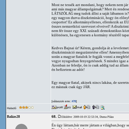
Most ne tessék azt mondani, hogy nekem nem já
ami más magyar állampolgárnak? Mert én rendesen
LÁTSZÓLAG meg tudok állni a saját lábamon is? 
egy nagyon durva diszkrimináció, hogy ön előnyb
csoportot! Ez alkotmányellenes, ellenkezik az EU
összes nemzetközi szervezet elveivel! A diszkrim
nem fér össze egy XXI. századi demokratikus közt
különösen, ha egyenesen a kormány részéről tapas
Kedves Bajnai úr! Kérem, gondolja át a levelemet,
diszkrimináció megszüntetése ellen! Amennyiben 
során a magyar fiatalok le fogják vonni a megfele
vegye nyugodtan fenyegetésnek. S mindez igaz a
Azonban ne feledje, ön is csak addig tud az állam
én befizetem az adót!
Egy magyar fiatal, akinek nincs lakása, de szeretn
ez másnak csak úgy JÁR.
[válaszok erre:
]
#70
Haladó
68.
Balázs28
Elküldve: 2009-10-19 22:53:34,
Duma Pláza
Én úgy láttam,bár merre jártam a világban,hogy se