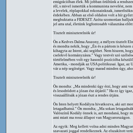
emigrációban élek. Mi jobban örültünk a rendszer
ről, s mivel ismertük a kommunista nevelést, nem
a levelek, röplapokkal rokonainknak, ismerősökne
érdekében. Abban az első oldalon volt a hír győz
megbuktatta a FIDESZT. Azóta szomorúan halljuk 
jel arra utal, életünk legfontosabb választása előt
Tisztelt miniszterelnök úr!
Ön a Kedves Dalma Asszony, a mélyen tisztelt Eln
és mondta nekik, hogy „Én és a pártom is készen á
kihagyta az Istent, aki segíthet. Nem hiszem, hog
cselekvő kormányzásra.” Vagy testvér szó szélső
törtélelmében volt egy hasonló pozícióba készülő 
Amerika, - mondják az USA politikusai. Igaz, az U
vár a nép segítséget. Vagy marad minden úgy, ahog
Tisztelt miniszterelnök úr!
Ön mondta: „Ma mindenki úgy érzi, hogy ami van, 
és lesodródott a józan ész útjáról.” Ha ez így iga
visszaállítsák a józan észt a rendes útjára.
Ön Isten helyett Kodályra hivatkozva, aki azt mo
letagadhatná.” Ön mondta; „Ma sokan letagadnák a
Valószínű Kodály önnek is, azt mondaná, hogy min
ami miatt ma rossz állapot van Magyarországon.
Az egyik: Meg kellett volna adni minden Magyaro
szavazati joggal rendelkeznek. Az elszakított te