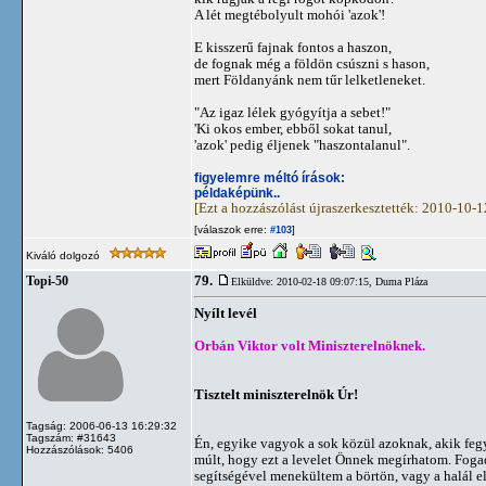
A lét megtébolyult mohói 'azok'!
E kisszerű fajnak fontos a haszon,
de fognak még a földön csúszni s hason,
mert Földanyánk nem tűr lelketleneket.
"Az igaz lélek gyógyítja a sebet!"
'Ki okos ember, ebből sokat tanul,
'azok' pedig éljenek "haszontalanul".
figyelemre méltó írások:
példaképünk..
[Ezt a hozzászólást újraszerkesztették: 2010-10-
[válaszok erre:
]
#103
Kiváló dolgozó
79.
Topi-50
Elküldve: 2010-02-18 09:07:15,
Duma Pláza
Nyílt levél
Orbán Viktor volt Miniszterelnöknek.
Tisztelt miniszterelnök Úr!
Tagság: 2006-06-13 16:29:32
Tagszám: #31643
Én, egyike vagyok a sok közül azoknak, akik feg
Hozzászólások: 5406
múlt, hogy ezt a levelet Önnek megírhatom. Fogadj
segítségével menekültem a börtön, vagy a halál el