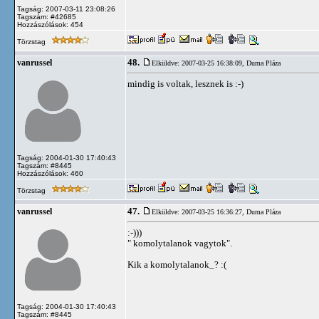
Tagság: 2007-03-11 23:08:26
Tagszám: #42685
Hozzászólások: 454
Törzstag
48.
vanrussel
Elküldve: 2007-03-25 16:38:09,
Duma Pláza
mindig is voltak, lesznek is :-)
Tagság: 2004-01-30 17:40:43
Tagszám: #8445
Hozzászólások: 460
Törzstag
47.
vanrussel
Elküldve: 2007-03-25 16:36:27,
Duma Pláza
:-)))
" komolytalanok vagytok".
Kik a komolytalanok_? :(
Tagság: 2004-01-30 17:40:43
Tagszám: #8445