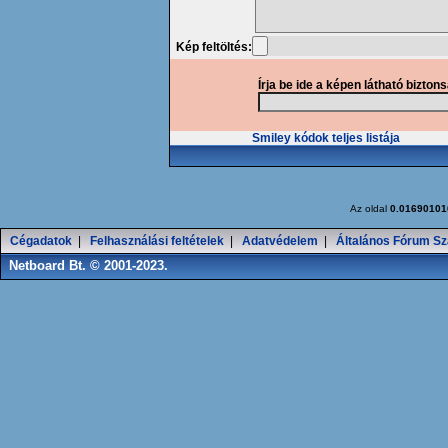
Kép feltöltés:
Írja be ide a képen látható bizton
Smiley kódok teljes listája
Az oldal
0.01690101
Cégadatok
|
Felhasználási feltételek
|
Adatvédelem
|
Általános Fórum Sz
Netboard Bt. © 2001-2023.