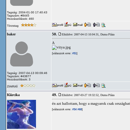
Tagság: 2004-01-30 17:40:43
Tagszám: #8445
Hozzászólások: 460
Törzstag
50.
baker
Elküldve: 2007-04-13 10:04:31,
Duma Pláza
A
[válaszok erre:
]
#51
Tagság: 2007-04-13 00:09:46
Tagszám: #43877
Hozzászólások: 3
Zöldfülű
49.
Klárcika
Elküldve: 2007-03-27 19:32:52,
Duma Pláza
én azt hallottam, hogy a magyarok csak országhat
[válaszok erre:
]
#54
#68