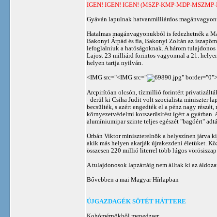
IGEN! IGEN! IGEN! (MSZP-KMP-MDP-MSZMP-
Gyáván lapulnak hatvanmilliárdos magánvagyonu
Hatalmas magánvagyonukból is fedezhetnék a Mag
Bakonyi Árpád és fia, Bakonyi Zoltán az iszapömlé
lefoglalniuk a hatóságoknak. A három tulajdonos 
Lajost 23 milliárd forintos vagyonnal a 21. helye
helyen tartja nyilván.
<IMG src="<IMG src="
" border="0"
Arcpirítóan olcsón, tízmillió forintért privatizá
- derül ki Csiha Judit volt szocialista miniszter l
becsülték, s azért engedték el a pénz nagy részét
környezetvédelmi korszerűsítést ígért a gyárban. A
alumíniumipar szinte teljes egészét "bagóért" ad
Orbán Viktor miniszterelnök a helyszínen járva kij
akik más helyen akarják újrakezdeni életüket. Köz
összesen 220 millió literrel több lúgos vörösisza
A tulajdonosok lapzártáig nem álltak ki az áldoza
Bővebben a mai Magyar Hírlapban
ÚJGAZDAGÉK SÖTÉT HÁTTERE
Kohómérnökből menedzser