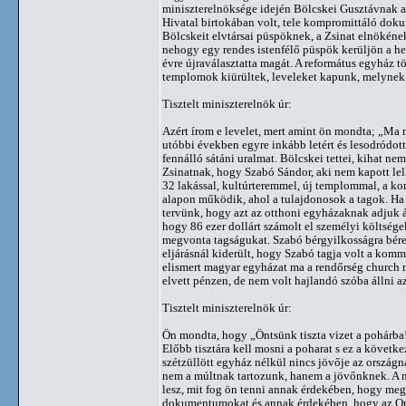
miniszterelnöksége idején Bölcskei Gusztávnak a 
Hivatal birtokában volt, tele kompromittáló doku
Bölcskeit elvtársai püspöknek, a Zsinat elnökének
nehogy egy rendes istenfélő püspök kerüljön a h
évre újraválasztatta magát. A református egyház 
templomok kiürültek, leveleket kapunk, melynek í
Tisztelt miniszterelnök úr:
Azért írom e levelet, mert amint ön mondta; „Ma m
utóbbi években egyre inkább letért és lesodródot
fennálló sátáni uralmat. Bölcskei tettei, kihat 
Zsinatnak, hogy Szabó Sándor, aki nem kapott lelk
32 lakással, kultúrteremmel, új templommal, a k
alapon működik, ahol a tulajdonosok a tagok. Ha
tervünk, hogy azt az otthoni egyházaknak adjuk á
hogy 86 ezer dollárt számolt el személyi költsége
megvonta tagságukat. Szabó bérgyilkosságra bérelt
eljárásnál kiderült, hogy Szabó tagja volt a komm
elismert magyar egyházat ma a rendőrség church m
elvett pénzen, de nem volt hajlandó szóba állni a
Tisztelt miniszterelnök úr:
Ön mondta, hogy „Öntsünk tiszta vizet a pohárba!
Előbb tisztára kell mosni a poharat s ez a követ
szétzüllött egyház nélkül nincs jövője az ország
nem a múltnak tartozunk, hanem a jövőnknek. A nag
lesz, mit fog ön tenni annak érdekében, hogy meg
dokumentumokat és annak érdekében, hogy az Onta