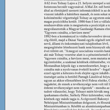
A 62 éves Tolnay Lajos a 21. helyen szerepel a sz
forintosra becsült vagyonával. A Mal Zrt.-nél betö
által az életútjáról szerzett információkból is az
viszont inkább a háttérben maradt, és nem sokat m
kohómérnöki végzettségű Tolnay az egyetem utá
magas pozíciókba került. 1986-ban ő lett a vállal
rendszerváltás után is megtartotta a pozícióját a t
megválasztották a Magyar Gazdasági Kamara eln
"Ügyesen csinálta, a farvízen ment"
1992-ben a kormánnyal is vitába keveredve távozn
cég éléről, majd a Dunai Vasmű egyik cégénél tet
nevű, állami és önkormányzati tulajdonban lévő, 
megsegítésére létrehozott bank nem bizonyult sike
évet töltött ott. "A megyei szocialista vezetés ha
aki már Tolnay vezetése alatt is a pénzintézetnél
"ügyesen csinálta, a farvízen ment, nem mutatta m
ügyintézésbe, a szakmai kérdések eldöntésébe, v
Mostanában képzik úgy a menedzsereket, hogy a k
csinálta már a nyolcvanas évektől kezdve" - foga
ezzel együtt a kétezres évek elejére egyre inkább
tisztséget azóta is betöltő Parragh Lászlóval foly
ugyan az akkor ellenzékben lévő Fidesz elnöke, Orb
tagjaként, de ennek a tevékenysége nem volt túl lá
érdemi tevékenységet nem végeztek" - mondta az [o
tudott válaszolni, hogy Tolnayt miért hívták meg 
iparkamara elnöke, Székely Péter üzletember, vala
körének egy másik tagja is. A cégvezető Bakonyi 
Nehézipari Minisztériumban dolgozott, és főosztá
Minisztériumban is. Később az alumíniumiparban he
Nitrokémia vezetőjeként dolgozik. Az egykori vegy