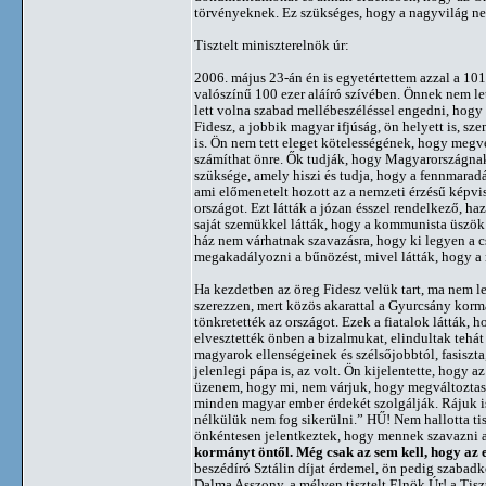
törvényeknek. Ez szükséges, hogy a nagyvilág ne 
Tisztelt miniszterelnök úr:
2006. május 23-án én is egyetértettem azzal a 101
valószínű 100 ezer aláíró szívében. Önnek nem l
lett volna szabad mellébeszéléssel engedni, hogy 
Fidesz, a jobbik magyar ifjúság, ön helyett is, sz
is. Ön nem tett eleget kötelességének, hogy megvé
számíthat önre. Ők tudják, hogy Magyarországna
szüksége, amely hiszi és tudja, hogy a fennmaradás
ami előmenetelt hozott az a nemzeti érzésű képv
országot. Ezt látták a józan ésszel rendelkező, 
saját szemükkel látták, hogy a kommunista üszök l
ház nem várhatnak szavazásra, hogy ki legyen a cs
megakadályozni a bűnözést, mivel látták, hogy a 
Ha kezdetben az öreg Fidesz velük tart, ma nem l
szerezzen, mert közös akarattal a Gyurcsány korm
tönkretették az országot. Ezek a fiatalok látták,
elvesztették önben a bizalmukat, elindultak tehá
magyarok ellenségeinek és szélsőjobbtól, fasiszta,
jelenlegi pápa is, az volt. Ön kijelentette, hogy
üzenem, hogy mi, nem várjuk, hogy megváltoztass
minden magyar ember érdekét szolgálják. Rájuk is
nélkülük nem fog sikerülni.” HŰ! Nem hallotta tis
önkéntesen jelentkeztek, hogy mennek szavazni 
kormányt öntől. Még csak az sem kell, hogy az e
beszédíró Sztálin díjat érdemel, ön pedig szabadk
Dalma Asszony, a mélyen tisztelt Elnök Úr! a Tis