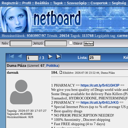
Regisztrál
:: Profil
:: Beállítás
:: Tagok
:: Szavazógép
:: Csoportok
:: Segítség
Hozzászólások:
9503997/97
Témák:
20654
Tagok:
113768
Legújabb tag:
carme
Név:
Jelszó:
Eltárol
Lista:
Ké
/ 3
Duma Pláza
(üzenet:
67
,
Politika
)
104.
darezak
Elküldve: 2026-07-30 23:52:44,
Duma Pláza
1 PHARMACY ==
https://cutt.ly/5r61GH3P
==
We give you best quality of Drugs world wide and h
Some Drugs available for delivery Pain Killers
Tramadoil, HYDROCODONE, PHENTERMINE(For 
2 PHARMACY ==
https://cutt.ly/0r61JrKG
==
* Special Internet Prices (up to % off average US p
* Best quality drugs
Tagság: 2026-07-30 17:07:27
Tagszám: #140969
* NO PRIOR PRESCRIPTION NEEDED!
Hozzászólások: 926
* 100% Anonimity , Discreet shipping
* Fast FREE shipping (4 to 7 days)