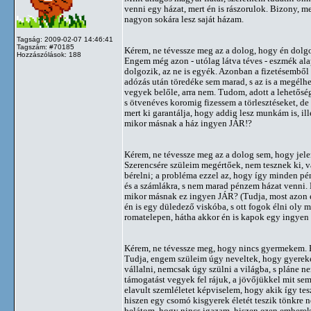
venni egy házat, mert én is rászorulok. Bizony, me
nagyon sokára lesz saját házam.
Tagság: 2009-02-07 14:46:41
Tagszám: #70185
Kérem, ne tévessze meg az a dolog, hogy én dolg
Hozzászólások: 188
Engem még azon - utólag látva téves - eszmék al
dolgozik, az ne is egyék. Azonban a fizetésemből
adózás után töredéke sem marad, s az is a megélhe
vegyek belőle, arra nem. Tudom, adott a lehetőség
s ötvenéves koromig fizessem a törlesztéseket, de
mert ki garantálja, hogy addig lesz munkám is, ill
mikor másnak a ház ingyen JÁR!?
Kérem, ne tévessze meg az a dolog sem, hogy jel
Szerencsére szüleim megértőek, nem tesznek ki, v
bérelni; a probléma ezzel az, hogy így minden pé
és a számlákra, s nem marad pénzem házat venni.
mikor másnak ez ingyen JÁR? (Tudja, most azon
én is egy düledező viskóba, s ott fogok élni oly
romatelepen, hátha akkor én is kapok egy ingyen h
Kérem, ne tévessze meg, hogy nincs gyermekem. 
Tudja, engem szüleim úgy neveltek, hogy gyereket
vállalni, nemcsak úgy szülni a világba, s pláne n
támogatást vegyek fel rájuk, a jövőjükkel mit sem
elavult szemléletet képviselem, hogy akik így te
hiszen egy csomó kisgyerek életét teszik tönkre
belátom, hogy nincs igazam, hiszen ezen embere