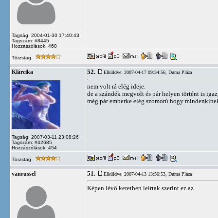
Tagság: 2004-01-30 17:40:43
Tagszám: #8445
Hozzászólások: 460
Törzstag
52.
Klárcika
Elküldve: 2007-04-17 09:34:56,
Duma Pláza
nem volt rá elég ideje.
de a szándék megvolt és pár helyen történt is iga
még pár emberke.elég szomorú hogy mindenkinek
Tagság: 2007-03-11 23:08:26
Tagszám: #42685
Hozzászólások: 454
Törzstag
51.
vanrussel
Elküldve: 2007-04-13 13:56:53,
Duma Pláza
Képen lévő keretben leirtak szerint ez az.