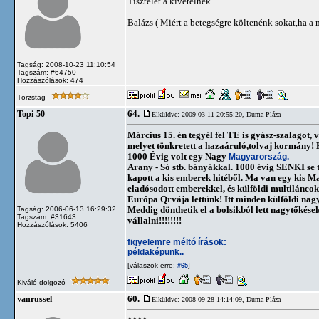
Tisztelet a kivételnek.
Balázs ( Miért a betegségre költenénk sokat,ha 
Tagság: 2008-10-23 11:10:54
Tagszám: #64750
Hozzászólások: 474
Törzstag
64.
Topi-50
Elküldve: 2009-03-11 20:55:20,
Duma Pláza
Március 15. én tegyél fel TE is gyász-szalagot
melyet tönkretett a hazaáruló,tolvaj kormány! 
1000 Évig volt egy Nagy
Magyarország.
Arany - Só stb. bányákkal. 1000 évig SENKI se t
kapott a kis emberek hitéből. Ma van egy kis 
eladósodott emberekkel, és külföldi multilánc
Európa Qrvája lettünk! Itt minden külföldi nag
Meddig dönthetik el a bolsikból lett nagytőkés
Tagság: 2006-06-13 16:29:32
Tagszám: #31643
vállalni!!!!!!!!
Hozzászólások: 5406
figyelemre méltó írások:
példaképünk..
[válaszok erre:
]
#65
Kiváló dolgozó
60.
vanrussel
Elküldve: 2008-09-28 14:14:09,
Duma Pláza