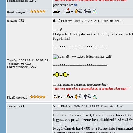
Hozzászólások: 2247
[válaszok erre:
]
#8
Kiváló dolgozó
6.
xawax1223
Elküldve: 2009-12-23 20:15:34,
Kuruc.info !×!¤!÷!
... no!
Hölgyek - Urak jöhetnek vélemények is történetek
fogadnám!
÷÷÷÷÷÷÷÷÷÷÷÷÷÷÷÷÷÷÷÷÷÷÷÷÷÷
Tagság: 2008-01-11 16:01:08
Tagszám: #54216
÷÷÷÷÷÷÷÷÷÷÷÷÷÷÷÷÷÷÷÷÷÷÷÷÷÷
Hozzászólások: 2247
... vagy csinálod rendesen, vagy hazamész!"
"Ha nem vagy része a megoldásnak, a probléma része vagy!"
Kiváló dolgozó
5.
xawax1223
Elküldve: 2009-12-23 19:52:57,
Kuruc.info !×!¤!÷!
Elnézést a bemásolásért, Én utálom, de ha valaki
legyszives privát üzenetben elküldeni ! KÖSZÖ
÷÷÷÷÷÷÷÷÷÷÷÷÷÷÷÷÷÷÷÷÷÷÷÷÷÷÷÷÷÷÷÷÷÷÷÷÷÷
Megér Önnek havi 400-at a Kuruc.info fennmarad
Tisztelt Olvasónk, Kedves Bajtársunk!