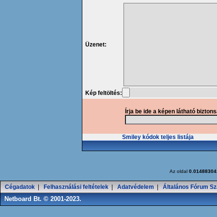
Üzenet:
Kép feltöltés:
Írja be ide a képen látható bizton
Smiley kódok teljes listája
Az oldal
0.01488304
Cégadatok
|
Felhasználási feltételek
|
Adatvédelem
|
Általános Fórum Sz
Netboard Bt. © 2001-2023.