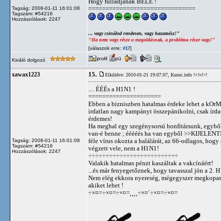
Hogy fulladjanak BELE !
===============================
Tagság: 2008-01-11 16:01:08
Tagszám: #54216
Hozzászólások: 2247
... vagy csinálod rendesen, vagy hazamész!"
"Ha nem vagy része a megoldásnak, a probléma része vagy!"
[válaszok erre:
]
#17
Kiváló dolgozó
15.
xawax1223
Elküldve: 2010-01-21 19:07:07,
Kuruc.info !×!¤!÷!
.... ÉÉÉs a H1N1 !
=====================
Ebben a bizniszben hatalmas érdeke lehet a kOr
irdatlan nagy kampányt összepánikolni, csak írda
érdemes!
Ha meghal egy szegénysorsú honfitársunk, egyből
van-é benne ; ééééés ha van egyből >>KIJELE
féle vírus okozta a halálárát, az 66-odlagos, hogy
Tagság: 2008-01-11 16:01:08
Tagszám: #54216
végzett vele, nem a H1N1!
Hozzászólások: 2247
÷÷÷÷÷÷÷÷÷÷÷÷÷÷÷÷÷÷÷÷÷÷÷÷÷÷
Valakik hatalmas pénzt kaszáltak a vakcínáért!
...és már fenyegetőznek, hogy tavasszal jön a 2.
Nem elég ekkora nyereség, mégegyszer megkopas
akiket lehet !
÷×¤=÷×¤=÷×¤=˛˛˛˛÷×¤`÷×¤=÷×¤=