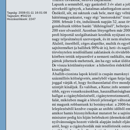
Lapunk a semmiből, egy garázsból 3 év alatt a job
növekedő igények, a hatalmas adatforgalom azonb
Önöktől, sőt, mi raktunk csak bele, mert úgy vélt
Tagság: 2008-01-11 16:01:08
Tagszám: #54216
háttérmagyarázatot, vagy régi "motorosként" tiszt
Hozzászólások: 2247
2006. február 1-én, indulásunk napján 52, azaz ö
gondoltunk többre baráti "dühöngőnél", belterjes 
200 ezer olvasótól. Azonban lényegében már 2008
profi hírportál szolgáltatásait kezdtük nyújtani 
nagy teljesítményű szerverpark, és itt nem rész
Alulról, önerőből, céges alaptőke, multik és egy
sajtóterméket (a ballibek 99%-át is), heti- és nap
törvénytelen rendőrállami zaklatások és rövidebb-
körében tettük népszerűvé a nemzeti radikális, ma
pártok jöhetnek-mehetnek, ám ha egy sokat üldözö
De vissza körülményeinkre: a hihetetlen érdeklőd
kiszolgálni.
A ballib-cionista lapok közül is csupán maroknyi
százmilliós költségvetés, amelyből vígan futja lap
joggal várják el, hogy focihasonlattal élve mondj
szintjét kínáljuk. És valóban, a Kuruc.info semmi
több, egyes vonatkozásokban, használhatóságban f
hallgat a cigánybűnözésről, cigányterrorizmusról,
falát, miközben magát a létező jelenséget változat
mi magunk robbantunk ki botrányokat: a 2006-ban 
leleplezésétől kezdve csupán az utóbbi időből eml
amikor hamis bizonyítékokat mutatott be a sajtó
miniszter pedig kis híján belebukott (demokráciáb
nyilvánosságra hozott videók alapján indult eljár
arról, hogy a cigányhordák már rendőrörsök ostrom