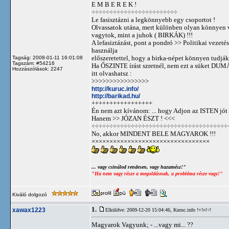
E M B E R E K !
÷÷÷÷÷÷÷÷÷÷÷÷÷÷÷÷÷÷÷÷÷÷÷÷
Le fasisztázni a legkönnyebb egy csoportot !
Olvassatok utána, mert különben olyan könnyen 
vagytok, mint a juhok ( BIRKÁK) !!!
A lefasiztázást, pont a pondró >> Politikai vezetés
használja
előszeretettel, hogy a birka-népet könnyen tudjá
Tagság: 2008-01-11 16:01:08
Tagszám: #54216
Ha ŐSZINTE írást szretnél, nem ezt a süket DUM
Hozzászólások: 2247
itt olvashatsz :
>>>>>>>>>>>>>>>>
http://kuruc.info/
http://barikad.hu/
+++++++++++++++++
Én nem azt kívánom: ... hogy Adjon az ISTEN jót 
Hanem >> JÓZAN ÉSZT ! <<<
÷÷÷÷÷÷÷÷÷÷÷÷÷÷÷÷÷÷÷÷÷÷÷÷÷÷÷÷÷÷÷÷÷÷÷÷÷÷
No, akkor MINDENT BELE MAGYAROK !!!
×××××××××××××××××××××××××××××××××
... vagy csinálod rendesen, vagy hazamész!"
"Ha nem vagy része a megoldásnak, a probléma része vagy!"
Kiváló dolgozó
1.
xawax1223
Elküldve: 2009-12-20 15:04:46,
Kuruc.info !×!¤!÷!
Magyarok Vagyunk; - ...vagy mi... ??