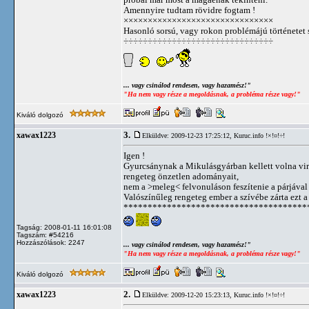
Amennyire tudtam rövidre fogtam !
×××××××××××××××××××××××××××××××
Hasonló sorsú, vagy rokon problémájú történetet 
÷÷÷÷÷÷÷÷÷÷÷÷÷÷÷÷÷÷÷÷÷÷÷÷÷÷÷÷÷÷÷
... vagy csinálod rendesen, vagy hazamész!"
"Ha nem vagy része a megoldásnak, a probléma része vagy!"
Kiváló dolgozó
3.
xawax1223
Elküldve: 2009-12-23 17:25:12,
Kuruc.info !×!¤!÷!
Igen !
Gyurcsánynak a Mikulásgyárban kellett volna virí
rengeteg önzetlen adományait,
nem a >meleg< felvonuláson feszítenie a párjával 
Valószínűleg rengeteg ember a szívébe zárta ezt a 'l
**************************************
Tagság: 2008-01-11 16:01:08
Tagszám: #54216
Hozzászólások: 2247
... vagy csinálod rendesen, vagy hazamész!"
"Ha nem vagy része a megoldásnak, a probléma része vagy!"
Kiváló dolgozó
2.
xawax1223
Elküldve: 2009-12-20 15:23:13,
Kuruc.info !×!¤!÷!