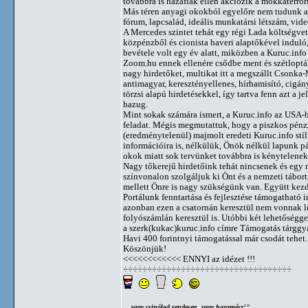
továbbra is hazafiak ellen akciózik a mokkaterror
Más téren anyagi okokból egyelőre nem tudunk a 
fórum, lapcsalád, ideális munkatársi létszám, vide
A Mercedes szintet tehát egy régi Lada költségvet
közpénzből és cionista haveri alaptőkével induló
bevétele volt egy év alatt, miközben a Kuruc.inf
Zoom.hu ennek ellenére csődbe ment és szétlopták,
nagy hirdetőket, multikat itt a megszállt Csonka
antimagyar, keresztényellenes, hírhamisító, cigán
törzsi alapú hirdetésekkel, így tartva fenn azt a
hazug.
Mint sokak számára ismert, a Kuruc.info az USA-b
feladat. Mégis megmutattuk, hogy a piszkos pénzz
(eredménytelenül) majmolt eredeti Kuruc.info stíl
információira is, nélkülük, Önök nélkül lapunk p
okok miatt sok tervünket továbbra is kénytelenek
Nagy tőkerejű hirdetőink tehát nincsenek és egy 
színvonalon szolgáljuk ki Önt és a nemzeti tábort
mellett Önre is nagy szükségünk van. Együtt kezdt
Portálunk fenntartása és fejlesztése támogathat
azonban ezen a csatornán keresztül nem vonnak le
folyószámlán keresztül is. Utóbbi két lehetőségge
a szerk(kukac)kuruc.info címre Támogatás tárggya
Havi 400 forintnyi támogatással már csodát tehet
Köszönjük!
<<<<<<<<<<<< ENNYI az idézet !!!
÷÷÷÷÷÷÷÷÷÷÷÷÷÷÷÷÷÷÷÷÷÷÷÷÷÷÷÷÷÷÷÷÷÷÷
... vagy csinálod rendesen, vagy hazamész!"