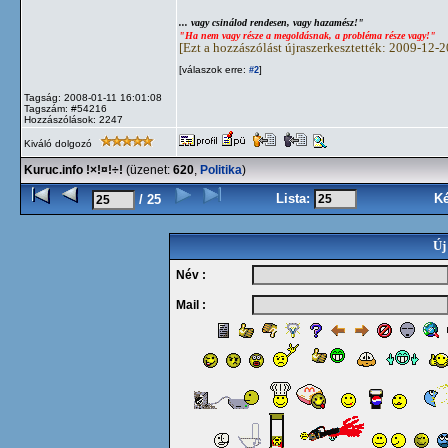
... vagy csinálod rendesen, vagy hazamész!"
"Ha nem vagy része a megoldásnak, a probléma része vagy!"
[Ezt a hozzászólást újraszerkesztették: 2009-12-
[válaszok erre:
]
#2
Tagság: 2008-01-11 16:01:08
Tagszám: #54216
Hozzászólások: 2247
Kiváló dolgozó
Kuruc.info !×!¤!÷!
(üzenet:
620
,
Politika
)
Lista:
K
/ 25
Új
Név :
Mail :