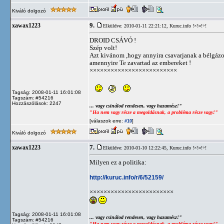
Kiváló dolgozó
9.
xawax1223
Elküldve: 2010-01-11 22:21:12,
Kuruc.info !×!¤!÷!
DROID CSÁVÓ !
Szép volt!
Azt kivánom ,hogy annyira csavarjanak a bélgázo
amennyire Te zavartad az embereket !
×××××××××××××××××××××××××
Tagság: 2008-01-11 16:01:08
Tagszám: #54216
Hozzászólások: 2247
... vagy csinálod rendesen, vagy hazamész!"
"Ha nem vagy része a megoldásnak, a probléma része vagy!"
[válaszok erre:
]
#10
Kiváló dolgozó
7.
xawax1223
Elküldve: 2010-01-10 12:22:45,
Kuruc.info !×!¤!÷!
Milyen ez a politika:
http://kuruc.info/r/6/52159/
××××××××××××××××××××××××
Tagság: 2008-01-11 16:01:08
... vagy csinálod rendesen, vagy hazamész!"
Tagszám: #54216
"Ha nem vagy része a megoldásnak, a probléma része vagy!"