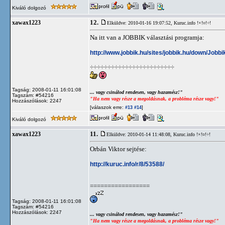
Kiváló dolgozó
12.
xawax1223
Elküldve: 2010-01-16 19:07:52,
Kuruc.info !×!¤!÷!
Na itt van a JOBBIK választási programja:
http://www.jobbik.hu/sites/jobbik.hu/down/Job
÷÷÷÷÷÷÷÷÷÷÷÷÷÷÷÷÷÷÷÷÷÷÷÷
Tagság: 2008-01-11 16:01:08
... vagy csinálod rendesen, vagy hazamész!"
Tagszám: #54216
"Ha nem vagy része a megoldásnak, a probléma része vagy!"
Hozzászólások: 2247
[válaszok erre:
]
#13
#14
Kiváló dolgozó
11.
xawax1223
Elküldve: 2010-01-14 11:48:08,
Kuruc.info !×!¤!÷!
Orbán Viktor sejtése:
http://kuruc.info/r/8/53588/
=================
Tagság: 2008-01-11 16:01:08
Tagszám: #54216
Hozzászólások: 2247
... vagy csinálod rendesen, vagy hazamész!"
"Ha nem vagy része a megoldásnak, a probléma része vagy!"