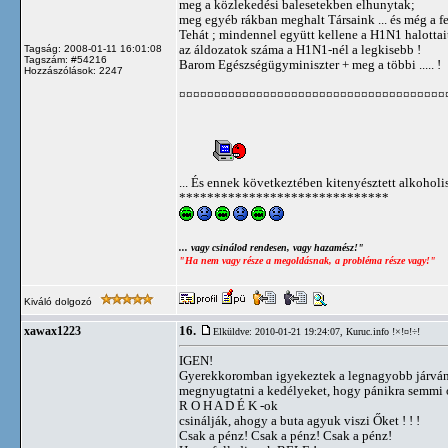
meg a közlekedési balesetekben elhunytak;
meg egyéb rákban meghalt Társaink ... és még a fe
Tehát ; mindennel együtt kellene a H1N1 halottait
az áldozatok száma a H1N1-nél a legkisebb !
Tagság: 2008-01-11 16:01:08
Tagszám: #54216
Barom Egészségügyminiszter + meg a többi ..... !
Hozzászólások: 2247
¤¤¤¤¤¤¤¤¤¤¤¤¤¤¤¤¤¤¤¤¤¤¤¤¤¤¤¤¤¤¤¤¤¤¤¤¤¤
... És ennek következtében kitenyésztett alkoholis
******************************
... vagy csinálod rendesen, vagy hazamész!"
"Ha nem vagy része a megoldásnak, a probléma része vagy!"
Kiváló dolgozó
16.
xawax1223
Elküldve: 2010-01-21 19:24:07,
Kuruc.info !×!¤!÷!
IGEN!
Gyerekkoromban igyekeztek a legnagyobb járvány
megnyugtatni a kedélyeket, hogy pánikra semmi
R O H A D É K -ok
csinálják, ahogy a buta agyuk viszi Őket ! ! !
Csak a pénz! Csak a pénz! Csak a pénz!