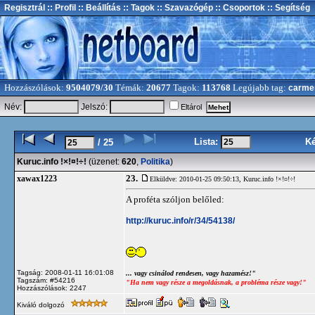
Regisztrál
:: Profil
:: Beállítás
:: Tagok
:: Szavazógép
:: Csoportok
:: Segítség
Hozzászólások:
9504079/30
Témák:
20677
Tagok:
113768
Legújabb tag:
carme
Név:
Jelszó:
Eltárol
Lista:
K
/ 25
Kuruc.info !×!¤!÷!
(üzenet:
620
,
Politika
)
23.
xawax1223
Elküldve: 2010-01-25 09:50:13,
Kuruc.info !×!¤!÷!
A proféta szóljon belőled:
http://kuruc.info/r/34/54138/
Tagság: 2008-01-11 16:01:08
... vagy csinálod rendesen, vagy hazamész!"
Tagszám: #54216
"Ha nem vagy része a megoldásnak, a probléma része vagy!"
Hozzászólások: 2247
Kiváló dolgozó