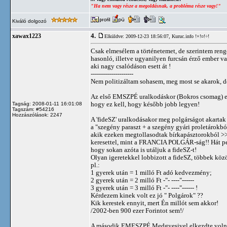
"Ha nem vagy része a megoldásnak, a probléma része vagy!"
Kiváló dolgozó
4.
xawax1223
Elküldve: 2009-12-23 18:56:07,
Kuruc.info !×!¤!÷!
Csak elmesélem a történetemet, de szerintem reng
hasonló, illetve ugyanilyen furcsán érző ember va
aki nagy csalódáson esett át !
---------------------
Nem politizáltam sohasem, meg most se akarok, d
Az első EMSZPÉ uralkodáskor (Bokros csomag) el
hogy ez kell, hogy később jobb legyen!
Tagság: 2008-01-11 16:01:08
Tagszám: #54216
Hozzászólások: 2247
A 'fideSZ' uralkodásakor meg polgárságot akartak
a "szegény paraszt + a szegény gyári proletárokból
akik ezeken megtollasodtak bírkapásztorokból >>
keresettel, mint a FRANCIA POLGÁR-ság!! Hát pe
hogy sokan azóta is utáljuk a fideSZ-t!
Olyan igeretekkel lobbizott a fideSZ, többek közö
pl.:
1 gyerek után = 1 milló Ft adó kedvezmény;
2 gyerek után = 2 milló Ft -"- ----"------
3 gyerek után = 3 milló Ft -"- ----"------ !
Kérdezem kinek volt ez jó " Polgárok" ??
Kik kerestek ennyit, mert Én millót sem akkor!
/2002-ben 900 ezer Forintot sem!/
A második EMESZPÉ Medgyesivel elkezdte vo