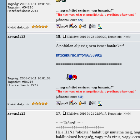
Tagság: 2008-01-11 16:01:08
Tagszám: #54216
... vagy csinálod rendesen, vagy hazamész!"
Hozzászólások: 2247
"Ha nem vagy része a megoldásnak, a probléma része vagy!"
[válaszok erre:
]
#20
Kiváló dolgozó
18.
xawax1223
Elküldve: 2010-01-22 15:06:20,
Kuruc.info !×!¤!÷!
A pofátlan aljasság nem ismer határokat!
http://kuruc.info/r/6/53991/
==============================
Tagság: 2008-01-11 16:01:08
Tagszám: #54216
Hozzászólások: 2247
... vagy csinálod rendesen, vagy hazamész!"
"Ha nem vagy része a megoldásnak, a probléma része vagy!"
[válaszok erre:
]
#19
Kiváló dolgozó
17.
xawax1223
Elküldve: 2010-01-21 21:07:17,
Kuruc.info !×!¤!÷!
::::::Utószó!:::::
÷÷÷÷÷÷÷÷÷÷÷÷÷÷÷÷÷÷÷÷÷÷
Ha a H1N1 "okozta " halált úgy mutatná meg, ho
halált okozó betegség, vagy más vírus, vagy >>e