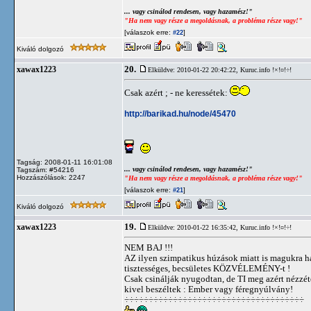
... vagy csinálod rendesen, vagy hazamész!"
"Ha nem vagy része a megoldásnak, a probléma része vagy!"
[válaszok erre:
]
#22
Kiváló dolgozó
20.
xawax1223
Elküldve: 2010-01-22 20:42:22,
Kuruc.info !×!¤!÷!
Csak azért ; - ne keressétek:
http://barikad.hu/node/45470
Tagság: 2008-01-11 16:01:08
... vagy csinálod rendesen, vagy hazamész!"
Tagszám: #54216
Hozzászólások: 2247
"Ha nem vagy része a megoldásnak, a probléma része vagy!"
[válaszok erre:
]
#21
Kiváló dolgozó
19.
xawax1223
Elküldve: 2010-01-22 16:35:42,
Kuruc.info !×!¤!÷!
NEM BAJ !!!
AZ ilyen szimpatikus húzások miatt is magukra ha
tisztességes, becsületes KÖZVÉLEMÉNY-t !
Csak csinálják nyugodtan, de TI meg azért nézzé
kivel beszéltek : Ember vagy féregnyúlvány!
÷÷÷÷÷÷÷÷÷÷÷÷÷÷÷÷÷÷÷÷÷÷÷÷÷÷÷÷÷÷÷÷÷÷÷÷÷