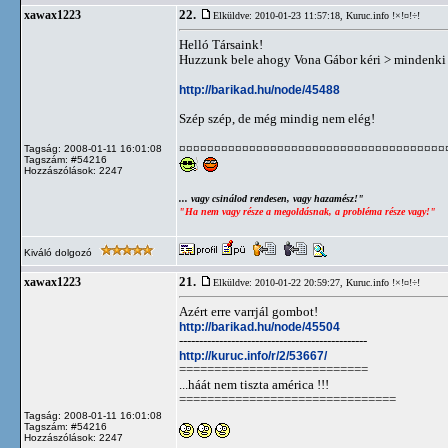
22.
xawax1223
Elküldve: 2010-01-23 11:57:18,
Kuruc.info !×!¤!÷!
Helló Társaink!
Huzzunk bele ahogy Vona Gábor kéri > mindenki
http://barikad.hu/node/45488
Szép szép, de még mindig nem elég!
¤¤¤¤¤¤¤¤¤¤¤¤¤¤¤¤¤¤¤¤¤¤¤¤¤¤¤¤¤¤¤¤¤¤¤¤¤¤
Tagság: 2008-01-11 16:01:08
Tagszám: #54216
Hozzászólások: 2247
... vagy csinálod rendesen, vagy hazamész!"
"Ha nem vagy része a megoldásnak, a probléma része vagy!"
Kiváló dolgozó
21.
xawax1223
Elküldve: 2010-01-22 20:59:27,
Kuruc.info !×!¤!÷!
Azért erre varrjál gombot!
http://barikad.hu/node/45504
-----------------------------------------------
http://kuruc.info/r/2/53667/
===========================
...háát nem tiszta américa !!!
===============================
Tagság: 2008-01-11 16:01:08
Tagszám: #54216
Hozzászólások: 2247