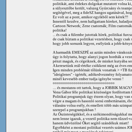
politikát, ami érdekes dolgokat mutatott volna ki
a sülyesztőbe került, valszeg Gyúrcsány és teamj
segítégével, meg a fideSZ hangos ugatásával, hog
Ez volt az a pont, amikor egyikből sem kérek!!!
Innentől kezdve, nem hallgattam híreket, haladjo
Cartoon Network; Zene csatornák; Film csatorná
politika!
... és csak a fülembe jutottak hírek, politikai furc
de csak bíztam a politikai vezetésben, hogy csak 
hogy jobb sorsunk legyen, esélyünk a jobb-kény
A harmadik EMESZPÉ az aztán minden várakozás a
úgy is folytatta, hogy alanyi jogon hordták a vez
pénzt maguk, és cégeiknek, de minket kutyába se
A keresetünk reál-értéke csökkent még az éves eme
Igen minden problémát tőlünk vonattak > +TB fiz
"ideiglenes" - igérték; adókedvezmény folyamat
minél kevesebb ember tudja igénybe venni !
¤¤¤¤¤¤¤¤¤¤¤¤¤¤¤¤¤¤¤¤¤¤¤¤¤¤¤¤¤¤
.... és mostanra ott tartok, hogy a JOBBIK M
Vona Gábor féle politikai közösségre fordítottam
Politikai programjuk úgy érzem olyan, hogy van e
végre a magam és hasonló sorsú embertársaim, él
válasára volna esély, és emellett több más szimpat
szerepel a programjukban !
Az Őszinteségükkel, és a szókimondóságukkal m
nem lenne igazuk, a vezető politika nem tűzzel-vas
hanem üdvözölné Őket segítő szándékuk miatt!
Egyébként a mostani politikai vezetés számos JO
próbál már most a magáénak tekinteni.