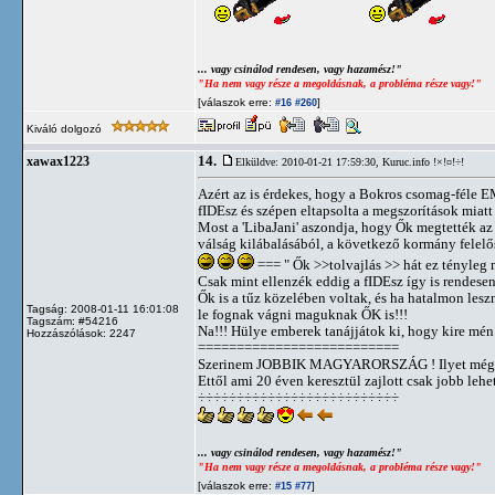
... vagy csinálod rendesen, vagy hazamész!"
"Ha nem vagy része a megoldásnak, a probléma része vagy!"
[válaszok erre:
]
#16
#260
Kiváló dolgozó
14.
xawax1223
Elküldve: 2010-01-21 17:59:30,
Kuruc.info !×!¤!÷!
Azért az is érdekes, hogy a Bokros csomag-féle E
fIDEsz és szépen eltapsolta a megszorítások miatt
Most a 'LibaJani' aszondja, hogy Ők megtették az 
válság kilábalásából, a következő kormány felelős
=== " Ők >>tolvajlás >> hát ez tényleg 
Csak mint ellenzék eddig a fIDEsz így is rendesen
Ők is a tűz közelében voltak, és ha hatalmon lesz
Tagság: 2008-01-11 16:01:08
le fognak vágni maguknak ŐK is!!!
Tagszám: #54216
Na!!! Hülye emberek tanájjátok ki, hogy kire mén
Hozzászólások: 2247
==========================
Szerinem JOBBIK MAGYARORSZÁG ! Ilyet még 
Ettől ami 20 éven keresztül zajlott csak jobb lehe
÷÷÷÷÷÷÷÷÷÷÷÷÷÷÷÷÷÷÷÷÷÷÷÷÷÷
... vagy csinálod rendesen, vagy hazamész!"
"Ha nem vagy része a megoldásnak, a probléma része vagy!"
[válaszok erre:
]
#15
#77