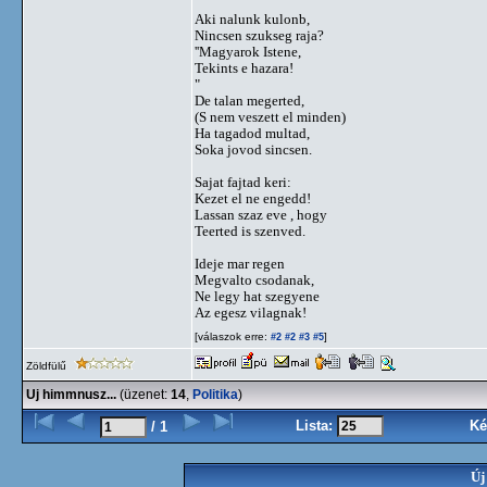
Aki nalunk kulonb,
Nincsen szukseg raja?
''Magyarok Istene,
Tekints e hazara!
"
De talan megerted,
(S nem veszett el minden)
Ha tagadod multad,
Soka jovod sincsen.
Sajat fajtad keri:
Kezet el ne engedd!
Lassan szaz eve , hogy
Teerted is szenved.
Ideje mar regen
Megvalto csodanak,
Ne legy hat szegyene
Az egesz vilagnak!
[válaszok erre:
]
#2
#2
#3
#5
Zöldfülű
Uj himmnusz...
(üzenet:
14
,
Politika
)
Lista:
Ké
/ 1
Új