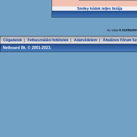
Smiley kódok teljes listája
Az oldal
0.01096200
Cégadatok
|
Felhasználási feltételek
|
Adatvédelem
|
Általános Fórum Sz
Netboard Bt. © 2001-2023.