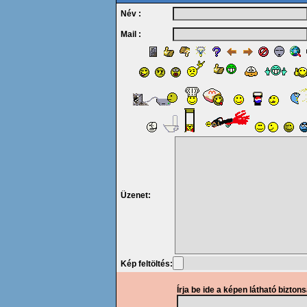
Név :
Mail :
Üzenet:
Kép feltöltés:
Írja be ide a képen látható bizton