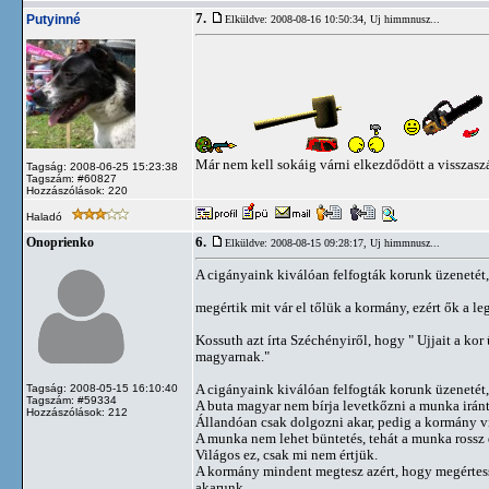
7.
Putyinné
Elküldve: 2008-08-16 10:50:34,
Uj himmnusz...
Már nem kell sokáig várni elkezdődött a visszasz
Tagság: 2008-06-25 15:23:38
Tagszám: #60827
Hozzászólások: 220
Haladó
6.
Onoprienko
Elküldve: 2008-08-15 09:28:17,
Uj himmnusz...
A cigányaink kiválóan felfogták korunk üzenetét,
megértik mit vár el tőlük a kormány, ezért ők a l
Kossuth azt írta Széchényiről, hogy " Ujjait a kor
magyarnak."
A cigányaink kiválóan felfogták korunk üzenetét, 
Tagság: 2008-05-15 16:10:40
Tagszám: #59334
A buta magyar nem bírja levetkőzni a munka iránt
Hozzászólások: 212
Állandóan csak dolgozni akar, pedig a kormány 
A munka nem lehet büntetés, tehát a munka rossz
Világos ez, csak mi nem értjük.
A kormány mindent megtesz azért, hogy megértess
akarunk.