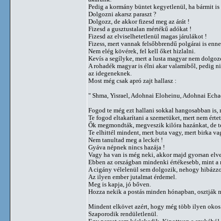
Pedig a kormány büntet kegyetlenül, ha bármit is
Dolgozni akarsz paraszt ?
Dolgozz, de akkor fizesd meg az árát !
Fizesd a gusztustalan mértékű adókat !
Fizesd az elviselhetetlenül magas járulákot !
Fizess, mert vannak felsőbbrendű polgárai is ennek
Nem elég kövérek, fel kell őket hizlalni.
Kevís a segílyke, mert a lusta magyar nem dolgozo
A rohadék magyar is élni akar valamiből, pedig nin
az idegeneknek.
Most még csak apró zajt hallasz :
" Shma, Yisrael, Adohnai Eloheinu, Adohnai Echad
Fogod te még ezt hallani sokkal hangosabban is, m
Te fogod eltakarítani a szemetüket, mert nem értet
Ők megmondták, megveszik kilóra hazánkat, de te e
Te elhittél mindent, mert buta vagy, mert birka v
Nem tanultad meg a leckét !
Gyáva népnek nincs hazája !
Vagy ha van is még neki, akkor majd gyorsan elve
Ebben az országban mindenki értékesebb, mint a m
A cigány vélelenül sem dolgozik, nehogy hibázzon
Az ilyen ember jutalmat érdemel.
Meg is kapja, jó bőven.
Hozza nekik a postás minden hónapban, osztják n
Mindent elkövet azért, hogy még több ilyen okos
Szaporodik rendületlenül.