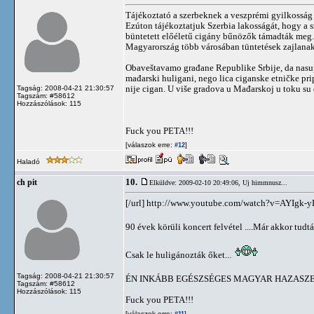
Tájékoztató a szerbeknek a veszprémi gyilkosság
Ezúton tájékoztatjuk Szerbia lakosságát, hogy a
büntetett előéletű cigány bűnözők támadták meg.
Magyarország több városában tüntetések zajlanak 
Obaveštavamo građane Republike Srbije, da nasu
mađarski huligani, nego lica ciganske etničke pri
nije cigan. U više gradova u Mađarskoj u toku su 
Tagság: 2008-04-21 21:30:57
Tagszám: #58612
Hozzászólások: 115
Fuck you PETA!!!
[válaszok erre:
]
#12
Haladó
10.
ch pit
Elküldve: 2009-02-10 20:49:06,
Uj himmnusz...
[/url] http://www.youtube.com/watch?v=AYIgk-yLu
90 évek körüli koncert felvétel ....Már akkor tudtá
Csak le huligánozták őket...
Tagság: 2008-04-21 21:30:57
ÉN INKÁBB EGÉSZSÉGES MAGYAR HAZAS
Tagszám: #58612
Hozzászólások: 115
Fuck you PETA!!!
[válaszok erre:
]