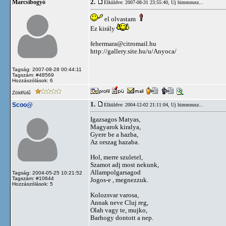
2.
Marcsibogyó
Elküldve: 2007-08-31 23:55:40,
Uj himmnusz...
el olvastam
Ez király
fehermara@citromail.hu
http://gallery.site.hu/u/Anyoca/
Tagság: 2007-08-28 00:44:11
Tagszám: #48569
Hozzászólások: 6
Zöldfülű
1.
Scoo@
Elküldve: 2004-12-02 21:11:04,
Uj himmnusz...
Igazsagos Matyas,
Magyarok kiralya,
Gyere be a hazba,
Az orszag hazaba.
Hol, merre szuletel,
Szamot adj most nekunk,
Allampolgarsagod
Tagság: 2004-05-25 10:21:52
Tagszám: #10644
Jogos-e , megnezzuk.
Hozzászólások: 5
Kolozsvar varosa,
Annak neve Cluj reg,
Olah vagy te, mujko,
Barhogy dontott a nep.