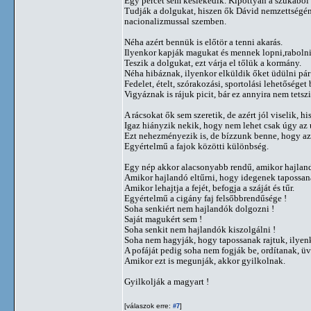
Egy percet sem késlekedik. Kipottyan a szukából a
Tudják a dolgukat, hiszen ők Dávid nemzettségén
nacionalizmussal szemben.
Néha azért bennük is előtör a tenni akarás.
Ilyenkor kapják magukat és mennek lopni,rabolni,
Teszik a dolgukat, ezt várja el tőlük a kormány.
Néha hibáznak, ilyenkor elküldik őket üdülni pár
Fedelet, ételt, szórakozási, sportolási lehetőség
Vigyáznak is rájuk picit, bár ez annyira nem tetsz
A rácsokat ők sem szeretik, de azért jól viselik,
Igaz hiányzik nekik, hogy nem lehet csak úgy az 
Ezt nehezményezik is, de bízzunk benne, hogy az 
Egyértelmű a fajok közötti különbség.
Egy nép akkor alacsonyabb rendű, amikor hajland
Amikor hajlandó eltűrni, hogy idegenek tapossana
Amikor lehajtja a fejét, befogja a száját és tűr.
Egyértelmű a cigány faj felsőbbrendűsége !
Soha senkiért nem hajlandók dolgozni !
Saját magukért sem !
Soha senkit nem hajlandók kiszolgálni !
Soha nem hagyják, hogy tapossanak rajtuk, ilyen
A pofáját pedig soha nem fogják be, ordítanak, ü
Amikor ezt is megunják, akkor gyilkolnak.
Gyilkolják a magyart !
[válaszok erre:
]
#7