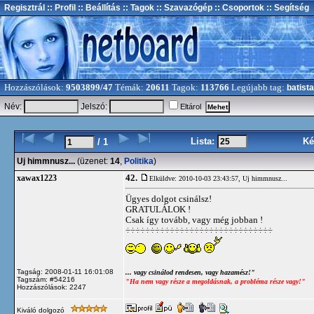
Regisztrál
:: Profil
:: Beállítás
:: Tagok
:: Szavazógép
:: Csoportok
:: Segítség
Hozzászólások:
9503899/47
Témák:
20611
Tagok:
113766
Legújabb tag:
batista
Név:
Jelszó:
Eltárol
Lista:
Ké
/ 1
Uj himmnusz...
(üzenet:
14
,
Politika
)
42.
xawax1223
Elküldve: 2010-10-03 23:43:57,
Uj himmnusz...
Ügyes dolgot csinálsz!
GRATULÁLOK !
Csak így tovább, vagy még jobban !
÷÷÷÷÷÷÷÷÷÷÷÷÷÷÷÷÷÷÷÷÷÷÷÷÷÷÷÷÷÷
Tagság: 2008-01-11 16:01:08
... vagy csinálod rendesen, vagy hazamész!"
Tagszám: #54216
"Ha nem vagy része a megoldásnak, a probléma része vagy!"
Hozzászólások: 2247
Kiváló dolgozó