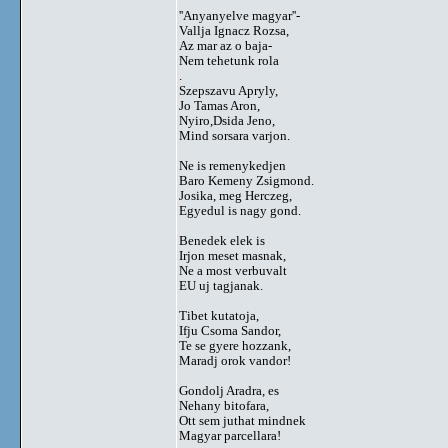
''Anyanyelve magyar''-
Vallja Ignacz Rozsa,
Az mar az o baja-
Nem tehetunk rola
.
Szepszavu Apryly,
Jo Tamas Aron,
Nyiro,Dsida Jeno,
Mind sorsara varjon.
Ne is remenykedjen
Baro Kemeny Zsigmond.
Josika, meg Herczeg,
Egyedul is nagy gond.
Benedek elek is
Irjon meset masnak,
Ne a most verbuvalt
EU uj tagjanak.
Tibet kutatoja,
Ifju Csoma Sandor,
Te se gyere hozzank,
Maradj orok vandor!
Gondolj Aradra, es
Nehany bitofara,
Ott sem juthat mindnek
Magyar parcellara!