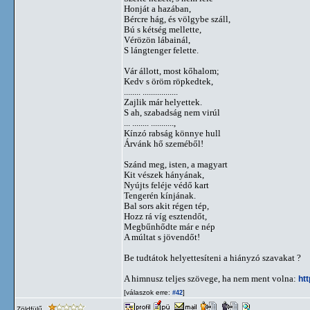
Honját a hazában,
Bércre hág, és völgybe száll,
Bú s kétség mellette,
Vérözön lábainál,
S lángtenger felette.
Vár állott, most kőhalom;
Kedv s öröm röpkedtek,
........ .................
Zajlik már helyettek.
S ah, szabadság nem virúl
... ........ ...........,
Kínzó rabság könnye hull
Árvánk hő szeméből!
Szánd meg, isten, a magyart
Kit vészek hányának,
Nyújts feléje védő kart
Tengerén kínjának.
Bal sors akit régen tép,
Hozz rá víg esztendőt,
Megbűnhődte már e nép
A múltat s jövendőt!
Be tudtátok helyettesíteni a hiányzó szavakat ?
A himnusz teljes szövege, ha nem ment volna:
ht
[válaszok erre:
]
#42
Zöldfülű