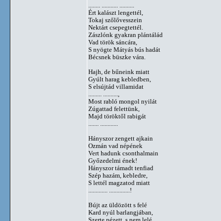
........ ........... ..........
Ért kalászt lengettél,
Tokaj szőlővesszein
Nektárt csepegtettél.
Zászlónk gyakran plántálád
Vad török sáncára,
S nyögte Mátyás bús hadát
Bécsnek büszke vára.
Hajh, de bűneink miatt
Gyúlt harag kebledben,
S elsújtád villamidat
......... ..........,
Most rabló mongol nyilát
Zúgattad felettünk,
Majd töröktől rabigát
....... ............
Hányszor zengett ajkain
Ozmán vad népének
Vert hadunk csonthalmain
Győzedelmi ének!
Hányszor támadt tenfiad
Szép hazám, kebledre,
S lettél magzatod miatt
............. ..............!
Bújt az üldözött s felé
Kard nyúl barlangjában,
Szerte nézett, s nem lelé