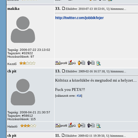
33.
makika
Elküldve: 2010-07-13 18:53:01,
Uj himmnusz...
http://twitter.com/jobbikfejer
Tagság: 2006-07-22 23:13:02
Tagszám: #32922
Hozzászólások: 97
Kezdő
13.
ch pit
Elküldve: 2009-02-16 16:57:18,
Uj himmnusz...
Költözz a közelükbe és megtudod mi a helyzet....
Fuck you PETA!!!
[válaszok erre:
]
#14
Tagság: 2008-04-21 21:30:57
Tagszám: #58612
Hozzászólások: 115
Haladó
11.
ch pit
Elküldve: 2009-02-11 19:39:50,
Uj himmnusz...