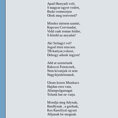
Apad Hunyadi volt,
S magyar ugyet vedett,
Buda vermezejen
Oltek meg testvered?
Mindez mitsem szamit,
Kapcsos Corvinadat,
Vidd csak roman foldre,
S feledd az anyadat!
Aki Szilagyi vol!
Jogod itten nincsen.
TB-kartyat,voksot,
Dehogy adunk ingyen!
Add at uzenetunk
Rakoczi Ferencnek,
Nem kivanjuk ot sem
Nagyfejedelemnek.
Ukran kezen Munkacs
Hajdan eros vara,
Allampolgarsagat
Tolunk hat ne varja.
Mondja meg Adynak,
Banffynak , a grofnak,
Kos Karollyal egyutt
Alljanak be mognak.