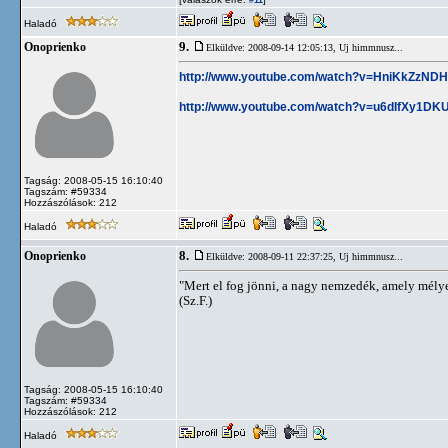
#11
Haladó
9.
Onoprienko
Elküldve: 2008-09-14 12:05:13,
Uj himmnusz...
http://www.youtube.com/watch?v=HniKkZzND
http://www.youtube.com/watch?v=u6dIfXy1DK
Tagság: 2008-05-15 16:10:40
Tagszám: #59334
Hozzászólások: 212
Haladó
8.
Onoprienko
Elküldve: 2008-09-11 22:37:25,
Uj himmnusz...
"Mert el fog jönni, a nagy nemzedék, amely mély
(Sz.F.)
Tagság: 2008-05-15 16:10:40
Tagszám: #59334
Hozzászólások: 212
Haladó