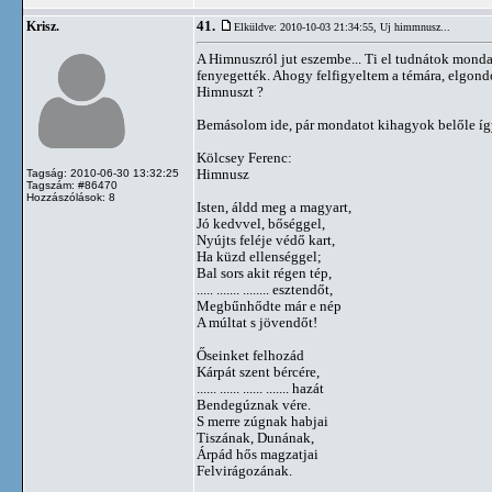
41.
Krisz.
Elküldve: 2010-10-03 21:34:55,
Uj himmnusz...
A Himnuszról jut eszembe... Ti el tudnátok monda
fenyegették. Ahogy felfigyeltem a témára, elgond
Himnuszt ?
Bemásolom ide, pár mondatot kihagyok belőle így
Kölcsey Ferenc:
Himnusz
Tagság: 2010-06-30 13:32:25
Tagszám: #86470
Hozzászólások: 8
Isten, áldd meg a magyart,
Jó kedvvel, bőséggel,
Nyújts feléje védő kart,
Ha küzd ellenséggel;
Bal sors akit régen tép,
..... ....... ........ esztendőt,
Megbűnhődte már e nép
A múltat s jövendőt!
Őseinket felhozád
Kárpát szent bércére,
...... ...... ...... ....... hazát
Bendegúznak vére.
S merre zúgnak habjai
Tiszának, Dunának,
Árpád hős magzatjai
Felvirágozának.