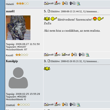
Haladó
5.
zuzu61
Elküldve: 2008-08-13 21:44:52,
Uj himmnusz...
Idetévedtem! Szerencsére!
ZuZu
Aki nem hisz a csodákban, az nem realista.
Tagság: 2006-08-27 11:51:50
Tagszám: #34187
Hozzászólások: 87
Kezdő
3.
Kanálgép
Elküldve: 2008-02-26 05:21:32,
Uj himmnusz...
Tagság: 2008-02-25 15:55:29
Tagszám: #56280
Hozzászólások: 6
Zöldfülű