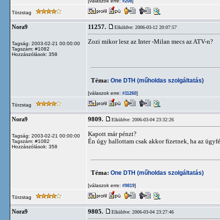
[válaszok erre:
]
#208
Törzstag
11257.
Nora9
Elküldve: 2006-03-12 20:07:57
Zozi mikor lesz az Inter -Milan mecs az ATV-n?
Tagság: 2003-02-21 00:00:00
Tagszám: #1082
Hozzászólások: 358
Téma:
One DTH (műholdas szolgáltatás)
[válaszok erre:
]
#11260
Törzstag
9809.
Nora9
Elküldve: 2006-03-04 23:32:26
Kapott már pénzt?
Tagság: 2003-02-21 00:00:00
Én úgy hallottam csak akkor fizetnek, ha az ügyf
Tagszám: #1082
Hozzászólások: 358
Téma:
One DTH (műholdas szolgáltatás)
[válaszok erre:
]
#9819
Törzstag
9805.
Nora9
Elküldve: 2006-03-04 23:27:46