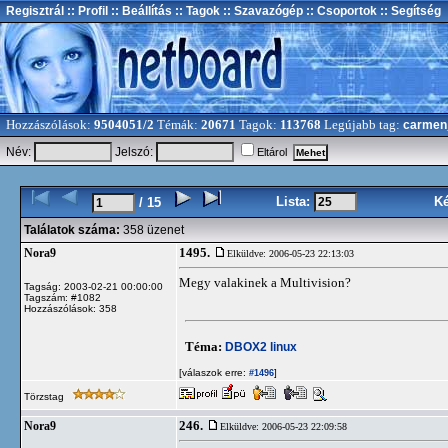
Regisztrál
:: Profil
:: Beállítás
:: Tagok
:: Szavazógép
:: Csoportok
:: Segítség
Hozzászólások:
9504051/2
Témák:
20671
Tagok:
113768
Legújabb tag:
carmen
Név:
Jelszó:
Eltárol
Lista:
K
/ 15
Találatok száma:
358 üzenet
1495.
Nora9
Elküldve: 2006-05-23 22:13:03
Megy valakinek a Multivision?
Tagság: 2003-02-21 00:00:00
Tagszám: #1082
Hozzászólások: 358
Téma:
DBOX2 linux
[válaszok erre:
]
#1496
Törzstag
246.
Nora9
Elküldve: 2006-05-23 22:09:58