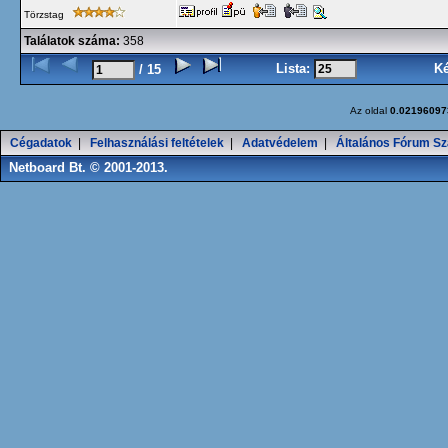
Törzstag
Találatok száma:
358
Lista:
K
/ 15
Az oldal
0.02196097
Cégadatok
|
Felhasználási feltételek
|
Adatvédelem
|
Általános Fórum Sz
Netboard Bt. © 2001-2013.