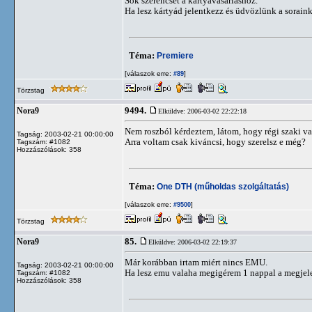
Sok szerencsét a kártyavásárláshoz.
Ha lesz kártyád jelentkezz és üdvözlünk a sorain
Téma:
Premiere
[válaszok erre:
]
#89
Törzstag
9494.
Nora9
Elküldve: 2006-03-02 22:22:18
Nem roszból kérdeztem, látom, hogy régi szaki vag
Tagság: 2003-02-21 00:00:00
Arra voltam csak kiváncsi, hogy szerelsz e még?
Tagszám: #1082
Hozzászólások: 358
Téma:
One DTH (műholdas szolgáltatás)
[válaszok erre:
]
#9500
Törzstag
85.
Nora9
Elküldve: 2006-03-02 22:19:37
Már korábban irtam miért nincs EMU.
Tagság: 2003-02-21 00:00:00
Ha lesz emu valaha megigérem 1 nappal a megjele
Tagszám: #1082
Hozzászólások: 358