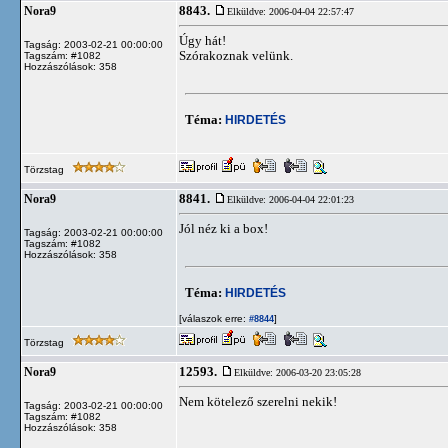
8843.
Nora9
Elküldve: 2006-04-04 22:57:47
Úgy hát!
Tagság: 2003-02-21 00:00:00
Szórakoznak velünk.
Tagszám: #1082
Hozzászólások: 358
Téma:
HIRDETÉS
Törzstag
8841.
Nora9
Elküldve: 2006-04-04 22:01:23
Jól néz ki a box!
Tagság: 2003-02-21 00:00:00
Tagszám: #1082
Hozzászólások: 358
Téma:
HIRDETÉS
[válaszok erre:
]
#8844
Törzstag
12593.
Nora9
Elküldve: 2006-03-20 23:05:28
Nem kötelező szerelni nekik!
Tagság: 2003-02-21 00:00:00
Tagszám: #1082
Hozzászólások: 358