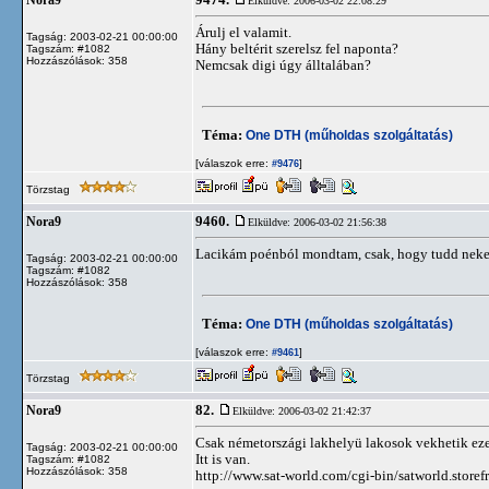
9474.
Nora9
Elküldve: 2006-03-02 22:08:29
Árulj el valamit.
Tagság: 2003-02-21 00:00:00
Hány beltérit szerelsz fel naponta?
Tagszám: #1082
Hozzászólások: 358
Nemcsak digi úgy álltalában?
Téma:
One DTH (műholdas szolgáltatás)
[válaszok erre:
]
#9476
Törzstag
9460.
Nora9
Elküldve: 2006-03-02 21:56:38
Lacikám poénból mondtam, csak, hogy tudd neke
Tagság: 2003-02-21 00:00:00
Tagszám: #1082
Hozzászólások: 358
Téma:
One DTH (műholdas szolgáltatás)
[válaszok erre:
]
#9461
Törzstag
82.
Nora9
Elküldve: 2006-03-02 21:42:37
Csak németországi lakhelyü lakosok vekhetik eze
Tagság: 2003-02-21 00:00:00
Itt is van.
Tagszám: #1082
Hozzászólások: 358
http://www.sat-world.com/cgi-bin/satworld.st