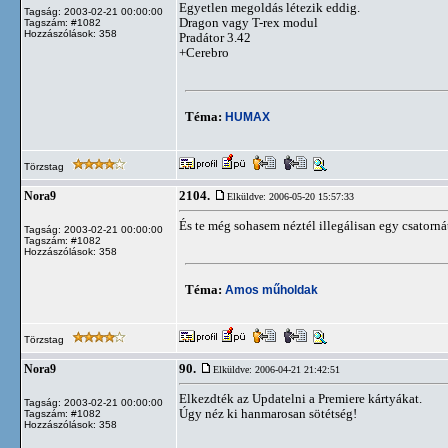
Egyetlen megoldás létezik eddig.
Tagság: 2003-02-21 00:00:00
Dragon vagy T-rex modul
Tagszám: #1082
Hozzászólások: 358
Pradátor 3.42
+Cerebro
Téma:
HUMAX
Törzstag
2104.
Nora9
Elküldve: 2006-05-20 15:57:33
És te még sohasem néztél illegálisan egy csatorn
Tagság: 2003-02-21 00:00:00
Tagszám: #1082
Hozzászólások: 358
Téma:
Amos műholdak
Törzstag
90.
Nora9
Elküldve: 2006-04-21 21:42:51
Elkezdték az Updatelni a Premiere kártyákat.
Tagság: 2003-02-21 00:00:00
Úgy néz ki hanmarosan sötétség!
Tagszám: #1082
Hozzászólások: 358