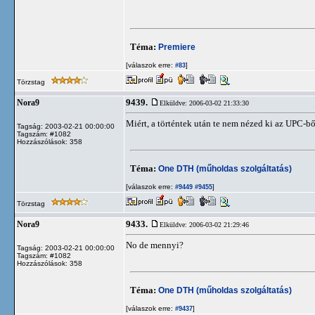
Téma:
Premiere
[válaszok erre:
]
#83
Törzstag
9439.
Nora9
Elküldve: 2006-03-02 21:33:30
Miért, a történtek után te nem nézed ki az UPC-b
Tagság: 2003-02-21 00:00:00
Tagszám: #1082
Hozzászólások: 358
Téma:
One DTH (műholdas szolgáltatás)
[válaszok erre:
]
#9449
#9455
Törzstag
9433.
Nora9
Elküldve: 2006-03-02 21:29:46
No de mennyi?
Tagság: 2003-02-21 00:00:00
Tagszám: #1082
Hozzászólások: 358
Téma:
One DTH (műholdas szolgáltatás)
[válaszok erre:
]
#9437