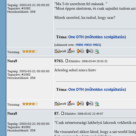
"Ma 5-öt szereltem fel másnak. "
Tagság: 2003-02-21 00:00:00
"Most éppen ránéztem, és csak sajnálni tudom azt, 
Tagszám: #1082
Hozzászólások: 358
Minek szereled, ha tudod, hogy szar?
Téma:
One DTH (műholdas szolgáltatás)
[válaszok erre:
]
#9806
#9810
#9821
Törzstag
9763.
Nora9
Elküldve: 2006-03-04 20:05:32
Jelenleg sehol nincs hirtv
Tagság: 2003-02-21 00:00:00
Tagszám: #1082
Hozzászólások: 358
Téma:
One DTH (műholdas szolgáltatás)
Törzstag
87.
Nora9
Elküldve: 2006-03-02 22:49:07
"Csak németországi lakhelyü lakosok vekhetik ez
Tagság: 2003-02-21 00:00:00
Tagszám: #1082
Hozzászólások: 358
Ha visszanézel akkor látod, hogy a sat-world linkj