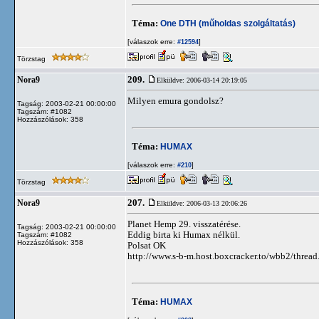
Téma:
One DTH (műholdas szolgáltatás)
[válaszok erre:
]
#12594
Törzstag
209.
Nora9
Elküldve: 2006-03-14 20:19:05
Milyen emura gondolsz?
Tagság: 2003-02-21 00:00:00
Tagszám: #1082
Hozzászólások: 358
Téma:
HUMAX
[válaszok erre:
]
#210
Törzstag
207.
Nora9
Elküldve: 2006-03-13 20:06:26
Planet Hemp 29. visszatérése.
Tagság: 2003-02-21 00:00:00
Eddig birta ki Humax nélkül.
Tagszám: #1082
Hozzászólások: 358
Polsat OK
http://www.s-b-m.host.boxcracker.to/wbb2/threa
Téma:
HUMAX