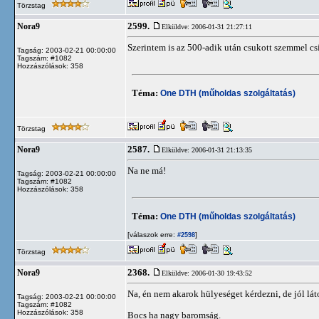
Törzstag
2599.
Nora9
Elküldve: 2006-01-31 21:27:11
Szerintem is az 500-adik után csukott szemmel csi
Tagság: 2003-02-21 00:00:00
Tagszám: #1082
Hozzászólások: 358
Téma:
One DTH (műholdas szolgáltatás)
Törzstag
2587.
Nora9
Elküldve: 2006-01-31 21:13:35
Na ne má!
Tagság: 2003-02-21 00:00:00
Tagszám: #1082
Hozzászólások: 358
Téma:
One DTH (műholdas szolgáltatás)
[válaszok erre:
]
#2598
Törzstag
2368.
Nora9
Elküldve: 2006-01-30 19:43:52
Na, én nem akarok hülyeséget kérdezni, de jól l
Tagság: 2003-02-21 00:00:00
Tagszám: #1082
Hozzászólások: 358
Bocs ha nagy baromság.