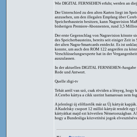
Wie DIGITAL FERNSEHEN erfuhr, werden an diejeni
Der Unterschied zu den alten Karten liegt im Spei
anzusehen, um den illegalen Empfang über Cereb
Speicherbaustein besitzen, kann Nagravision Maß
bisherigen Premiere-Abonnenten, rund 3,5 Millio
Der erste Gegenschlag von Nagravision könnte si
des Speicherbausteins, bereits seit einiger Zeit 
der alten Nagra-Smartcards entdeckt. Es ist unkla
konnte, um auch den ROM 122 angreifen zu könn
Verschlüsselungsexperte hat in der Vergangenhei
auszulassen.
In der aktuellen DIGITAL FERNSEHEN-Ausgabe bri
Rede und Antwort.
Quelle:digi-tv
Tehát arról van szó, csak röviden a lényeg, hogy ki
A Cerebo kártya a cikk szerint hamarosan nem fog
A jelenlegi új előfizetők már az Új kártyát kapják.
A Kudelsky csoport 12 millió kártyát rendelt egy k
kártyátkat majd ezt követően Németországban. A k
hogy a Bundesliga közvetitési jogok elvesztésével 