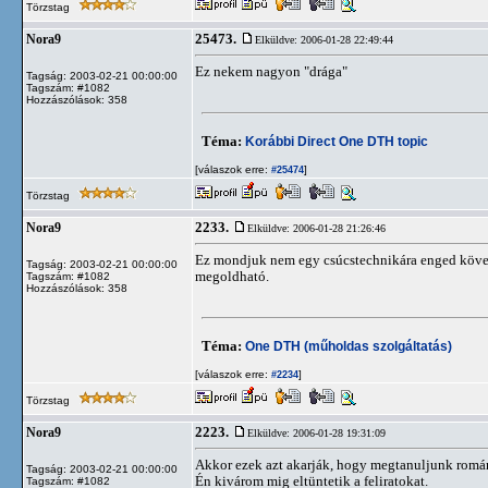
Törzstag
25473.
Nora9
Elküldve: 2006-01-28 22:49:44
Ez nekem nagyon "drága"
Tagság: 2003-02-21 00:00:00
Tagszám: #1082
Hozzászólások: 358
Téma:
Korábbi Direct One DTH topic
[válaszok erre:
]
#25474
Törzstag
2233.
Nora9
Elküldve: 2006-01-28 21:26:46
Ez mondjuk nem egy csúcstechnikára enged követk
Tagság: 2003-02-21 00:00:00
megoldható.
Tagszám: #1082
Hozzászólások: 358
Téma:
One DTH (műholdas szolgáltatás)
[válaszok erre:
]
#2234
Törzstag
2223.
Nora9
Elküldve: 2006-01-28 19:31:09
Akkor ezek azt akarják, hogy megtanuljunk romá
Tagság: 2003-02-21 00:00:00
Én kivárom mig eltüntetik a feliratokat.
Tagszám: #1082