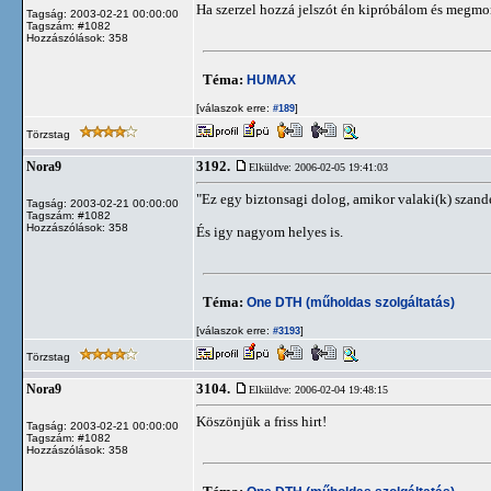
Ha szerzel hozzá jelszót én kipróbálom és meg
Tagság: 2003-02-21 00:00:00
Tagszám: #1082
Hozzászólások: 358
Téma:
HUMAX
[válaszok erre:
]
#189
Törzstag
3192.
Nora9
Elküldve: 2006-02-05 19:41:03
"Ez egy biztonsagi dolog, amikor valaki(k) szand
Tagság: 2003-02-21 00:00:00
Tagszám: #1082
Hozzászólások: 358
És igy nagyom helyes is.
Téma:
One DTH (műholdas szolgáltatás)
[válaszok erre:
]
#3193
Törzstag
3104.
Nora9
Elküldve: 2006-02-04 19:48:15
Köszönjük a friss hirt!
Tagság: 2003-02-21 00:00:00
Tagszám: #1082
Hozzászólások: 358