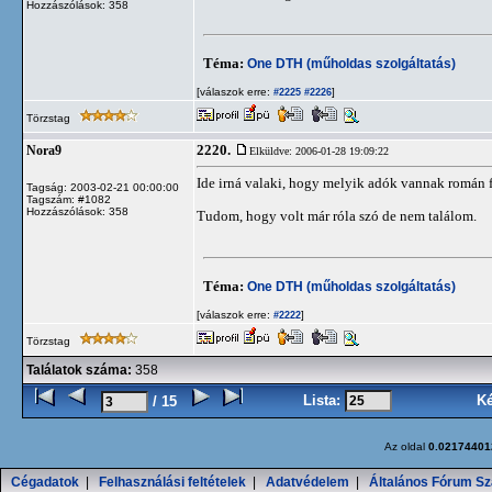
Hozzászólások: 358
Téma:
One DTH (műholdas szolgáltatás)
[válaszok erre:
]
#2225
#2226
Törzstag
2220.
Nora9
Elküldve: 2006-01-28 19:09:22
Ide irná valaki, hogy melyik adók vannak román fe
Tagság: 2003-02-21 00:00:00
Tagszám: #1082
Hozzászólások: 358
Tudom, hogy volt már róla szó de nem találom.
Téma:
One DTH (műholdas szolgáltatás)
[válaszok erre:
]
#2222
Törzstag
Találatok száma:
358
Lista:
K
/ 15
Az oldal
0.02174401
Cégadatok
|
Felhasználási feltételek
|
Adatvédelem
|
Általános Fórum Sz