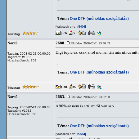
Téma:
One DTH (műholdas szolgáltatás)
[válaszok erre:
]
#3006
Törzstag
2688.
Nora9
Elküldve: 2006-02-01 23:50:03
Digi topic ez, csak arrol momentán már nincs mit ir
Tagság: 2003-02-21 00:00:00
Tagszám: #1082
Hozzászólások: 358
Téma:
One DTH (műholdas szolgáltatás)
Törzstag
2683.
Nora9
Elküldve: 2006-02-01 23:02:00
A 90%-át nem is érti, miről van szó.
Tagság: 2003-02-21 00:00:00
Tagszám: #1082
Hozzászólások: 358
Téma:
One DTH (műholdas szolgáltatás)
[válaszok erre:
]
#2684