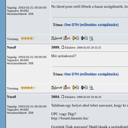
No látod pont ettől félnek a hazai szolgáltatók, ho
Tagság: 2003-02-21 00:00:00
Tagszám: #1082
Hozzászólások: 358
Téma:
One DTH (műholdas szolgáltatás)
Törzstag
3009.
Nora9
Elküldve: 2006-02-03 20:53:25
Mit szórakozol?
Tagság: 2003-02-21 00:00:00
Tagszám: #1082
Hozzászólások: 358
Téma:
One DTH (műholdas szolgáltatás)
Törzstag
3004.
Nora9
Elküldve: 2006-02-03 20:36:34
Találtam egy helyet ahol lehet szavazni, hogy ki 
Tagság: 2003-02-21 00:00:00
Tagszám: #1082
Hozzászólások: 358
UPC vagy Digi?
http://board.datasite.hu/
Gyerünk Úrak szavazni! Hadd lássák a szolgáltat