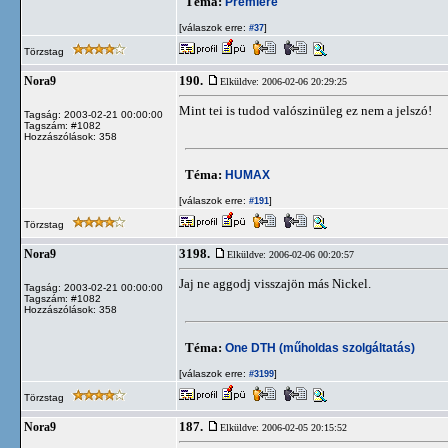
Téma:
Premiere
[válaszok erre:
]
#37
Törzstag
190.
Nora9
Elküldve: 2006-02-06 20:29:25
Mint tei is tudod valószinüleg ez nem a jelszó!
Tagság: 2003-02-21 00:00:00
Tagszám: #1082
Hozzászólások: 358
Téma:
HUMAX
[válaszok erre:
]
#191
Törzstag
3198.
Nora9
Elküldve: 2006-02-06 00:20:57
Jaj ne aggodj visszajön más Nickel.
Tagság: 2003-02-21 00:00:00
Tagszám: #1082
Hozzászólások: 358
Téma:
One DTH (műholdas szolgáltatás)
[válaszok erre:
]
#3199
Törzstag
187.
Nora9
Elküldve: 2006-02-05 20:15:52