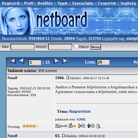
Regisztrál
:: Profil
:: Beállítás
:: Tagok
:: Szavazógép
:: Csoportok
:: Segítség
Hozzászólások:
9503864/12
Témák:
20604
Tagok:
113764
Legújabb tag:
xiang
Név:
Jelszó:
Eltárol
Lista:
K
/ 15
Találatok száma:
358 üzenet
1966.
Nora9
Elküldve: 2006-02-17 23:11:48
Amikor a Premiere feljelentette a forgalmazókat a
Tagság: 2003-02-21 00:00:00
A premiere visszavomta a feljelentést, tehát nincs
Tagszám: #1082
Hozzászólások: 358
Téma:
Nagravision
[válaszok erre:
]
#1969
Törzstag
65.
Nora9
Elküldve: 2006-02-16 00:28:38