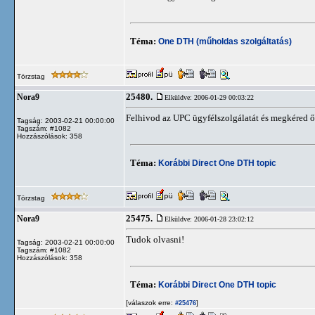
Téma:
One DTH (műholdas szolgáltatás)
Törzstag
25480.
Nora9
Elküldve: 2006-01-29 00:03:22
Felhivod az UPC ügyfélszolgálatát és megkéred ők
Tagság: 2003-02-21 00:00:00
Tagszám: #1082
Hozzászólások: 358
Téma:
Korábbi Direct One DTH topic
Törzstag
25475.
Nora9
Elküldve: 2006-01-28 23:02:12
Tudok olvasni!
Tagság: 2003-02-21 00:00:00
Tagszám: #1082
Hozzászólások: 358
Téma:
Korábbi Direct One DTH topic
[válaszok erre:
]
#25476