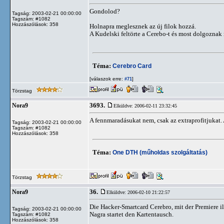
Gondolod?
Tagság: 2003-02-21 00:00:00
Tagszám: #1082
Hozzászólások: 358
Holnapra meglesznek az új filok hozzá.
A Kudelski feltörte a Cerebo-t és most dolgoznak 
Téma:
Cerebro Card
[válaszok erre:
]
#71
Törzstag
3693.
Nora9
Elküldve: 2006-02-11 23:32:45
A fennmaradásukat nem, csak az extraprofitjukat.
Tagság: 2003-02-21 00:00:00
Tagszám: #1082
Hozzászólások: 358
Téma:
One DTH (műholdas szolgáltatás)
Törzstag
36.
Nora9
Elküldve: 2006-02-10 21:22:57
Die Hacker-Smartcard Cerebro, mit der Premiere 
Tagság: 2003-02-21 00:00:00
Nagra startet den Kartentausch.
Tagszám: #1082
Hozzászólások: 358