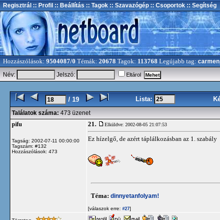
Regisztrál
:: Profil
:: Beállítás
:: Tagok
:: Szavazógép
:: Csoportok
:: Segítség
Hozzászólások:
9504087/0
Témák:
20678
Tagok:
113768
Legújabb tag:
carmen
Név:
Jelszó:
Eltárol
Lista:
K
/ 19
Találatok száma:
473 üzenet
21.
pifu
Elküldve: 2002-08-05 21:07:53
Ez hízelgő, de azért táplálkozásban az 1. szabály
Tagság: 2002-07-11 00:00:00
Tagszám: #132
Hozzászólások: 473
Téma:
dinnyetanfolyam!
[válaszok erre:
]
#27