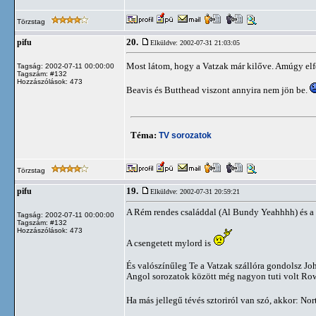
Törzstag
20.
pifu
Elküldve: 2002-07-31 21:03:05
Most látom, hogy a Vatzak már kilőve. Amúgy elfe
Tagság: 2002-07-11 00:00:00
Tagszám: #132
Hozzászólások: 473
Beavis és Butthead viszont annyira nem jön be.
Téma:
TV sorozatok
Törzstag
19.
pifu
Elküldve: 2002-07-31 20:59:21
A Rém rendes családdal (Al Bundy Yeahhhh) és a S
Tagság: 2002-07-11 00:00:00
Tagszám: #132
Hozzászólások: 473
A csengetett mylord is
És valószínűleg Te a Vatzak szállóra gondolsz Jo
Angol sorozatok között még nagyon tuti volt Rowan
Ha más jellegű tévés sztoriról van szó, akkor: N