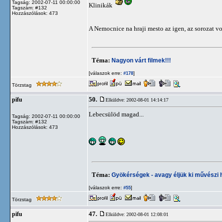
Tagság: 2002-07-11 00:00:00
Klinikák
Tagszám: #132
Hozzászólások: 473
A Nemocnice na hraji mesto az igen, az sorozat vol
Téma:
Nagyon várt filmek!!!
[válaszok erre:
]
#178
Törzstag
50.
pifu
Elküldve: 2002-08-01 14:14:17
Lebecsülöd magad...
Tagság: 2002-07-11 00:00:00
Tagszám: #132
Hozzászólások: 473
Téma:
Gyökérségek - avagy éljük ki művészi h
[válaszok erre:
]
#55
Törzstag
47.
pifu
Elküldve: 2002-08-01 12:08:01