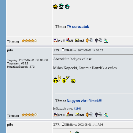
Téma:
TV sorozatok
Törzstag
179.
pifu
Elküldve: 2002-08-01 14:58:22
Abszolúte helyes válasz.
Tagság: 2002-07-11 00:00:00
Tagszám: #132
Hozzászólások: 473
Milos Kopecki, Jaromir Hanzlik a csúcs
Téma:
Nagyon várt filmek!!!
[válaszok erre:
]
#180
Törzstag
177.
pifu
Elküldve: 2002-08-01 14:17:04