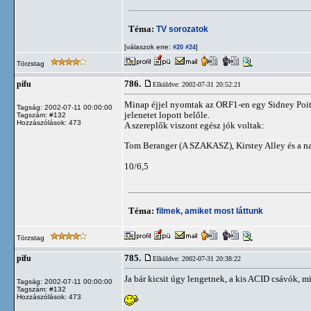
Téma:
TV sorozatok
[válaszok erre:
]
#20
#24
Törzstag
786.
pifu
Elküldve: 2002-07-31 20:52:21
Minap éjjel nyomtak az ORF1-en egy Sidney Poitier
Tagság: 2002-07-11 00:00:00
jelenetet lopott belőle.
Tagszám: #132
Hozzászólások: 473
A szereplők viszont egész jók voltak:
Tom Beranger (A SZAKASZ), Kirstey Alley és a 
10/6,5
Téma:
filmek, amiket most láttunk
Törzstag
785.
pifu
Elküldve: 2002-07-31 20:38:22
Ja bár kicsit úgy lengetnek, a kis ACID csávók, 
Tagság: 2002-07-11 00:00:00
Tagszám: #132
Hozzászólások: 473