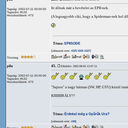
Itt állnak már a bevételei az EPII-nek.
Tagság: 2002-07-11 00:00:00
Tagszám: #132
Hozzászólások: 473
(A legnagyobb ciki, hogy a Spiderman-nek hol áll
Téma:
EPIISODE
[válaszok erre:
]
#225
#226
#227
Törzstag
45.
pifu
Elküldve: 2002-08-03 13:07:51
Tagság: 2002-07-11 00:00:00
Tagszám: #132
Hozzászólások: 473
"Sajnos" a nagy hármas (SW, HP, GYU) közül ismét 
KIIIIIIIRÁLY!!!
Téma:
Érdekel még a Gyűrűk Ura?
[válaszok erre:
]
#49