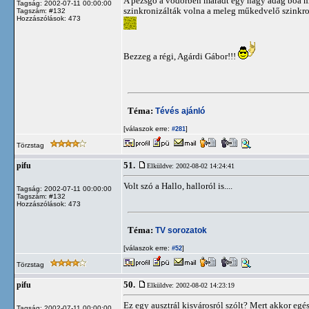
A pezsgő a vödörben maradt egy nagy adag boa mell
Tagság: 2002-07-11 00:00:00
szinkronizálták volna a meleg műkedvelő szinkr
Tagszám: #132
Hozzászólások: 473
Bezzeg a régi, Agárdi Gábor!!!
Téma:
Tévés ajánló
[válaszok erre:
]
#281
Törzstag
51.
pifu
Elküldve: 2002-08-02 14:24:41
Volt szó a Hallo, halloról is....
Tagság: 2002-07-11 00:00:00
Tagszám: #132
Hozzászólások: 473
Téma:
TV sorozatok
[válaszok erre:
]
#52
Törzstag
50.
pifu
Elküldve: 2002-08-02 14:23:19
Ez egy ausztrál kisvárosról szólt? Mert akkor egé
Tagság: 2002-07-11 00:00:00