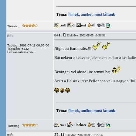
Téma:
filmek, amiket most láttunk
Törzstag
841.
pifu
Elküldve: 2002-08-05 19:39:53
Tagság: 2002-07-11 00:00:00
Night on Earth rulez!!!
Tagszám: #132
Hozzászólások: 473
Bár nekem a kedvenc jelenetem, mikor a két kaffe
Beningni-vel abszolúte semmi baj.
Azért a Helsinki rész Pellonpaa-val is nagyon "kül
Téma:
filmek, amiket most láttunk
Törzstag
57.
pifu
Elküldve: 2002-08-05 18:22:37