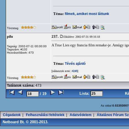
Téma:
filmek, amiket most láttunk
Törzstag
237.
pifu
Elküldve: 2002-07-31 09:16:18
A True Lies egy francia film remake-je. Amúgy ig
Tagság: 2002-07-11 00:00:00
Tagszám: #132
Hozzászólások: 473
Téma:
Tévés ajánló
[válaszok erre:
]
#245
Törzstag
Találatok száma:
473
Lista:
K
/ 19
Az oldal
0.02393007
Cégadatok
|
Felhasználási feltételek
|
Adatvédelem
|
Általános Fórum Sz
Netboard Bt. © 2001-2013.