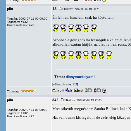
Törzstag
18.
pifu
Elküldve: 2002-08-05 19:50:24
Én fel nem ismerem, csak ha kóstoltam.
Tagság: 2002-07-11 00:00:00
Tagszám: #132
Hozzászólások: 473
Azonban a görögnek ha lecsapjuk a kalapját, kivá
alkohollal, ezután hűtjük, az bizony nem rossz. Ső
Téma:
dinnyetanfolyam!
[válaszok erre:
]
#19
Törzstag
842.
pifu
Elküldve: 2002-08-05 19:42:09
Most sikerült megnéznem Sandra Bullock-kal a Ki
Tagság: 2002-07-11 00:00:00
Tagszám: #132
Hozzászólások: 473
Hát van benne kis izgalom, de azért elég közepes 