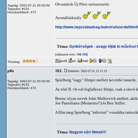
Olvastátok Új Péter szösszenetét.
Tagság: 2002-07-11 00:00:00
Tagszám: #132
Hozzászólások: 473
Atomállatkirály
http://www.nepszabadsag.hu/extra/szerda/html
Téma:
Gyökérségek - avagy éljük ki művészi h
[válaszok erre:
]
#48
#53
Törzstag
161.
pifu
Elküldve: 2002-07-31 21:11:13
Spielberg "nagy" filmjei mellett kevésbé ismerik,
Tagság: 2002-07-11 00:00:00
Tagszám: #132
Hozzászólások: 473
Az első II. vh-val foglalkozó filmje, csak a távol
Benne olyan nevek John Malkovich mellett, akike
Joe Pantoliano (Memento!!) és Ben Stiller.
A film meg Spielberg "művészi" vonalába tartozik 
Téma:
Nagyon várt filmek!!!