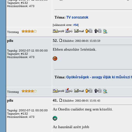
Tagszám: #132
Hozzászólások: 473
Téma:
TV sorozatok
[válaszok erre:
]
#54
Törzstag
52.
pifu
Elküldve: 2002-08-01 15:03:59
Ebben abszolúte 1etértünk.
Tagság: 2002-07-11 00:00:00
Tagszám: #132
Hozzászólások: 473
Téma:
Gyökérségek - avagy éljük ki művészi h
Törzstag
41.
pifu
Elküldve: 2002-08-01 15:01:43
Az Onedin családot meg sem közelíti.
Tagság: 2002-07-11 00:00:00
Tagszám: #132
Hozzászólások: 473
Az Isauránál azért jobb